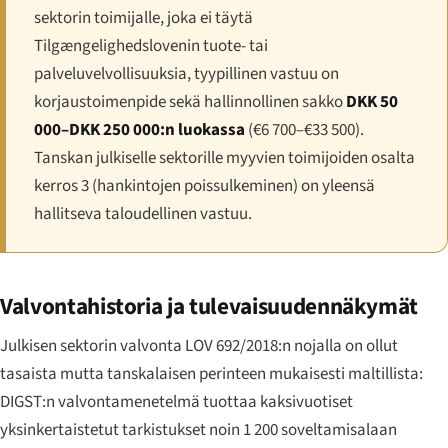
sektorin toimijalle, joka ei täytä
Tilgængeligheds­lovenin tuote- tai
palveluvelvollisuuksia, tyypillinen vastuu on
korjaustoimenpide sekä hallinnollinen sakko
DKK 50
000–DKK 250 000:n luokassa
(€6 700–€33 500).
Tanskan julkiselle sektorille myyvien toimijoiden osalta
kerros 3 (hankintojen poissulkeminen) on yleensä
hallitseva taloudellinen vastuu.
Valvontahistoria ja tulevaisuudennäkymät
Julkisen sektorin valvonta LOV 692/2018:n nojalla on ollut
tasaista mutta tanskalaisen perinteen mukaisesti maltillista:
DIGST:n valvontamenetelmä tuottaa kaksivuotiset
yksinkertaistetut tarkistukset noin 1 200 soveltamisalaan