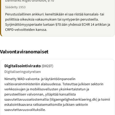
Danmarks Riges Grundlov, § 70
Säädetty 1953
Perustuslaillinen ankkuri: keneltäkään ei saa riistää kansalais- tai
poliittisia oikeuksia vakaumuksen tai syntyperän perusteella.
Syrjimättömyysperiaate luetaan §70:ään yhdessä ECHR 14 artiklan ja
CRPD-velvoitteiden kanssa.
Valvontaviranomaiset
Digitalisointivirasto
(DIGST)
Digitaliseringsstyrelsen
Nimetty WAD-valvonta- ja täytäntöönpanoelin
valtiovarainministeriön alaisuudessa. Toteuttaa julkisen sektorin
verkkosivujen ja mobiilisovellusten yksinkertaistetun ja
perusteellisen valvonnan, ylläpitää kansallista
saavutettavuusselostemallia (tilgaengelighedserklaering.dk) ja toimii
eskalointikaavana ratkaisemattomille julkisen sektorin
saavutettavuusvalituksille.