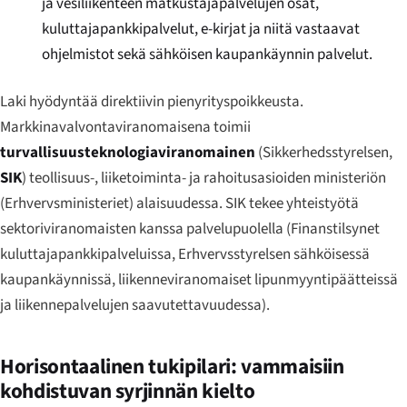
ja vesiliikenteen matkustajapalvelujen osat,
kuluttajapankkipalvelut, e-kirjat ja niitä vastaavat
ohjelmistot sekä sähköisen kaupankäynnin palvelut.
Laki hyödyntää direktiivin pienyrityspoikkeusta.
Markkinavalvontaviranomaisena toimii
turvallisuusteknologiaviranomainen
(
Sikkerhedsstyrelsen
,
SIK
) teollisuus-, liiketoiminta- ja rahoitusasioiden ministeriön
(
Erhvervsministeriet
) alaisuudessa. SIK tekee yhteistyötä
sektoriviranomaisten kanssa palvelupuolella (
Finanstilsynet
kuluttajapankkipalveluissa,
Erhvervsstyrelsen
sähköisessä
kaupankäynnissä, liikenneviranomaiset lipunmyyntipäätteissä
ja liikennepalvelujen saavutettavuudessa).
Horisontaalinen tukipilari: vammaisiin
kohdistuvan syrjinnän kielto