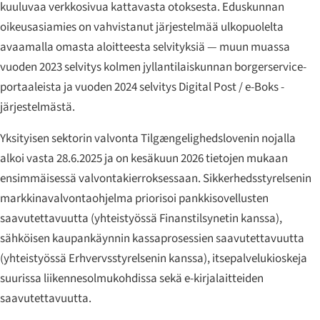
kuuluvaa verkkosivua kattavasta otoksesta. Eduskunnan
oikeusasiamies on vahvistanut järjestelmää ulkopuolelta
avaamalla omasta aloitteesta selvityksiä — muun muassa
vuoden 2023 selvitys kolmen jyllantilaiskunnan borgerservice-
portaaleista ja vuoden 2024 selvitys Digital Post / e-Boks -
järjestelmästä.
Yksityisen sektorin valvonta Tilgængeligheds­lovenin nojalla
alkoi vasta 28.6.2025 ja on kesäkuun 2026 tietojen mukaan
ensimmäisessä valvontakierroksessaan. Sikkerhedsstyrelsenin
markkinavalvontaohjelma priorisoi pankkisovellusten
saavutettavuutta (yhteistyössä Finanstilsynetin kanssa),
sähköisen kaupankäynnin kassaprosessien saavutettavuutta
(yhteistyössä Erhvervsstyrelsenin kanssa), itsepalvelukioskeja
suurissa liikennesolmukohdissa sekä e-kirjalaitteiden
saavutettavuutta.