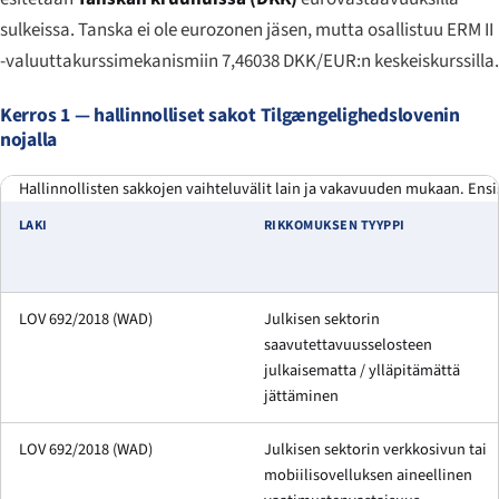
sulkeissa. Tanska
ei
ole eurozonen jäsen, mutta osallistuu ERM II
-valuuttakurssimekanismiin 7,46038 DKK/EUR:n keskeiskurssilla.
Kerros 1 — hallinnolliset sakot Tilgængeligheds­lovenin
nojalla
Hallinnollisten sakkojen vaihteluvälit lain ja vakavuuden mukaan. Ensi
LAKI
RIKKOMUKSEN TYYPPI
LOV 692/2018 (WAD)
Julkisen sektorin
saavutettavuusselosteen
julkaisematta / ylläpitämättä
jättäminen
LOV 692/2018 (WAD)
Julkisen sektorin verkkosivun tai
mobiilisovelluksen aineellinen