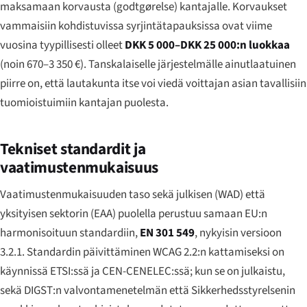
maksamaan korvausta (
godtgørelse
) kantajalle. Korvaukset
vammaisiin kohdistuvissa syrjintätapauksissa ovat viime
vuosina tyypillisesti olleet
DKK 5 000–DKK 25 000:n luokkaa
(noin 670–3 350 €). Tanskalaiselle järjestelmälle ainutlaatuinen
piirre on, että lautakunta itse voi viedä voittajan asian tavallisiin
tuomioistuimiin kantajan puolesta.
Tekniset standardit ja
vaatimustenmukaisuus
Vaatimustenmukaisuuden taso sekä julkisen (WAD) että
yksityisen sektorin (EAA) puolella perustuu samaan EU:n
harmonisoituun standardiin,
EN 301 549
, nykyisin versioon
3.2.1. Standardin päivittäminen WCAG 2.2:n kattamiseksi on
käynnissä ETSI:ssä ja CEN-CENELEC:ssä; kun se on julkaistu,
sekä DIGST:n valvontamenetelmän että Sikkerhedsstyrelsenin