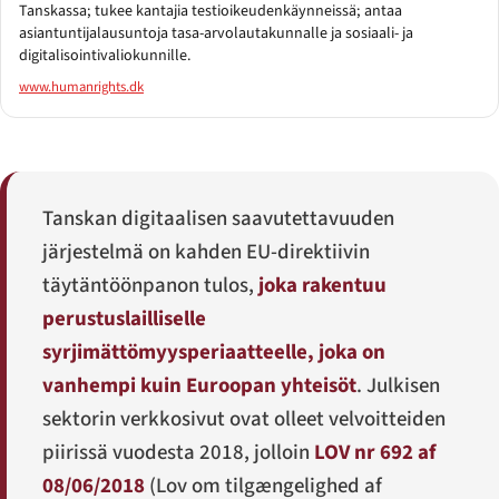
Tanskassa; tukee kantajia testioikeudenkäynneissä; antaa
asiantuntijalausuntoja tasa-arvolautakunnalle ja sosiaali- ja
digitalisointivaliokunnille.
www.humanrights.dk
Tanskan digitaalisen saavutettavuuden
järjestelmä on kahden EU-direktiivin
täytäntöönpanon tulos,
joka rakentuu
perustuslailliselle
syrjimättömyysperiaatteelle, joka on
vanhempi kuin Euroopan yhteisöt
. Julkisen
sektorin verkkosivut ovat olleet velvoitteiden
piirissä vuodesta 2018, jolloin
LOV nr 692 af
08/06/2018
(
Lov om tilgængelighed af