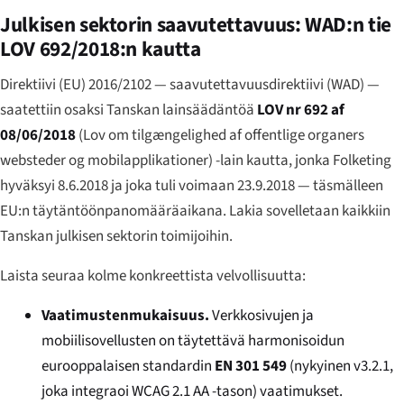
Julkisen sektorin saavutettavuus: WAD:n tie
LOV 692/2018:n kautta
Direktiivi (EU) 2016/2102 — saavutettavuusdirektiivi (WAD) —
saatettiin osaksi Tanskan lainsäädäntöä
LOV nr 692 af
08/06/2018
(
Lov om tilgængelighed af offentlige organers
websteder og mobilapplikationer
) -lain kautta, jonka Folketing
hyväksyi 8.6.2018 ja joka tuli voimaan 23.9.2018 — täsmälleen
EU:n täytäntöönpanomääräaikana. Lakia sovelletaan kaikkiin
Tanskan julkisen sektorin toimijoihin.
Laista seuraa kolme konkreettista velvollisuutta:
Vaatimustenmukaisuus.
Verkkosivujen ja
mobiilisovellusten on täytettävä harmonisoidun
eurooppalaisen standardin
EN 301 549
(nykyinen v3.2.1,
joka integraoi WCAG 2.1 AA -tason) vaatimukset.