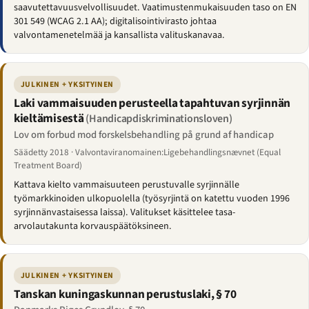
saavutettavuusvelvollisuudet. Vaatimustenmukaisuuden taso on EN
301 549 (WCAG 2.1 AA); digitalisointivirasto johtaa
valvontamenetelmää ja kansallista valituskanavaa.
JULKINEN + YKSITYINEN
Laki vammaisuuden perusteella tapahtuvan syrjinnän
kieltämisestä
(Handicapdiskriminationsloven)
Lov om forbud mod forskelsbehandling på grund af handicap
Säädetty 2018 · Valvontaviranomainen:Ligebehandlingsnævnet (Equal
Treatment Board)
Kattava kielto vammaisuuteen perustuvalle syrjinnälle
työmarkkinoiden ulkopuolella (työsyrjintä on katettu vuoden 1996
syrjinnänvastaisessa laissa). Valitukset käsittelee tasa-
arvolautakunta korvauspäätöksineen.
JULKINEN + YKSITYINEN
Tanskan kuningaskunnan perustuslaki, § 70