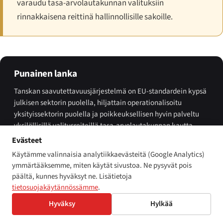
varaudu tasa-arvolautakunnan valituksiin
rinnakkaisena reittinä hallinnollisille sakoille.
Punainen lanka
Tanskan saavutettavuusjärjestelmä on EU-standardein kypsä
julkisen sektorin puolella, hiljattain operationalisoitu
yksityissektorin puolella ja poikkeuksellisen hyvin palveltu
yksilöllisillä valitusreiteillä tasa-arvolautakunnan kautta.
Vuoden 2022 EAA:n täytäntöönpaneva Tilgængeligheds­loven
Evästeet
sulki viimeisen lainsäädännöllisen aukon;
Käytämme valinnaisia analytiikkaevästeitä (Google Analytics)
Sikkerhedsstyrelsen on rakentanut uskottavan
ymmärtääksemme, miten käytät sivustoa. Ne pysyvät pois
markkinavalvontaorganisaation yksityisen sektorin puolelle;
päältä, kunnes hyväksyt ne. Lisätietoja
DIGST on pyörittänyt WAD-valvontamenetelmää jatkuvasti
tietosuojakäytännössämme
.
vuodesta 2019. Testattavaksi jää 2026–27 aikana,
Hyväksy
Hylkää
käytetäänkö hallinnollinen sakkoasteikko ylimmällä tasolla
räikeää noudattamatta jättämistä vastaan — ja jatkaako