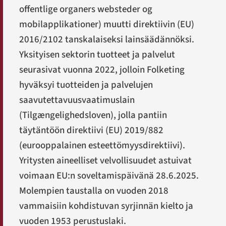
offentlige organers websteder og
mobilapplikationer
) muutti direktiivin (EU)
2016/2102 tanskalaiseksi lainsäädännöksi.
Yksityisen sektorin tuotteet ja palvelut
seurasivat vuonna 2022, jolloin Folketing
hyväksyi tuotteiden ja palvelujen
saavutettavuusvaatimuslain
(
Tilgængelighedsloven
), jolla pantiin
täytäntöön direktiivi (EU) 2019/882
(eurooppalainen esteettömyysdirektiivi).
Yritysten aineelliset velvollisuudet astuivat
voimaan EU:n soveltamispäivänä 28.6.2025.
Molempien taustalla on vuoden 2018
vammaisiin kohdistuvan syrjinnän kielto ja
vuoden 1953 perustuslaki.