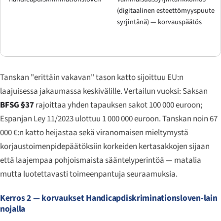
(digitaalinen esteettömyyspuute
syrjintänä) — korvauspäätös
Tanskan "erittäin vakavan" tason katto sijoittuu EU:n
laajuisessa jakaumassa keskivälille. Vertailun vuoksi: Saksan
BFSG §37
rajoittaa yhden tapauksen sakot 100 000 euroon;
Espanjan Ley 11/2023 ulottuu 1 000 000 euroon. Tanskan noin 67
000 €:n katto heijastaa sekä viranomaisen mieltymystä
korjaustoimenpidepäätöksiin korkeiden kertasakkojen sijaan
että laajempaa pohjoismaista sääntelyperintöä — matalia
mutta luotettavasti toimeenpantuja seuraamuksia.
Kerros 2 — korvaukset Handicapdiskriminationsloven-lain
nojalla