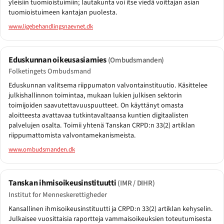
yleisiin tuomioistuimiin; lautakunta voi itse viedä voittajan asian
tuomioistuimeen kantajan puolesta.
www.ligebehandlingsnaevnet.dk
Eduskunnan oikeusasiamies
(Ombudsmanden)
Folketingets Ombudsmand
Eduskunnan valitsema riippumaton valvontainstituutio. Käsittelee
julkishallinnon toimintaa, mukaan lukien julkisen sektorin
toimijoiden saavutettavuuspuutteet. On käyttänyt omasta
aloitteesta avattavaa tutkintavaltaansa kuntien digitaalisten
palvelujen osalta. Toimii yhtenä Tanskan CRPD:n 33(2) artiklan
riippumattomista valvontamekanismeista.
www.ombudsmanden.dk
Tanskan ihmisoikeusinstituutti
(IMR / DIHR)
Institut for Menneskerettigheder
Kansallinen ihmisoikeusinstituutti ja CRPD:n 33(2) artiklan kehyselin.
Julkaisee vuosittaisia raportteja vammaisoikeuksien toteutumisesta