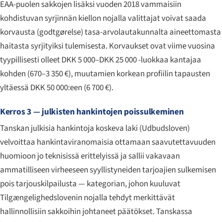
EAA-puolen sakkojen lisäksi vuoden 2018 vammaisiin
kohdistuvan syrjinnän kiellon nojalla valittajat voivat saada
korvausta (
godtgørelse
) tasa-arvolautakunnalta aineettomasta
haitasta syrjityiksi tulemisesta. Korvaukset ovat viime vuosina
tyypillisesti olleet DKK 5 000–DKK 25 000 -luokkaa kantajaa
kohden (670–3 350 €), muutamien korkean profiilin tapausten
yltäessä DKK 50 000:een (6 700 €).
Kerros 3 — julkisten hankintojen poissulkeminen
Tanskan julkisia hankintoja koskeva laki (
Udbudsloven
)
velvoittaa hankintaviranomaisia ottamaan saavutettavuuden
huomioon jo teknisissä erittelyissä ja sallii vakavaan
ammatilliseen virheeseen syyllistyneiden tarjoajien sulkemisen
pois tarjouskilpailusta — kategorian, johon kuuluvat
Tilgængeligheds­lovenin nojalla tehdyt merkittävät
hallinnollisiin sakkoihin johtaneet päätökset. Tanskassa