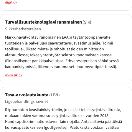
digst.dk
Turvallisuusteknologiaviranomainen
(SIK)
Sikkerhedsstyrelsen
Markkinavalvontaviranomainen EAA:n täytäntöönpanevalle
tuotteiden ja palvelujen saavutettavuusvaatimuslaille. Toimii
teollisuus-, liiketoiminta- ja rahoitusasioiden ministeriön
alaisuudessa; tekee yhteistyötä sektoriviranomaisten kanssa
(Finanstilsynet pankkipalveluissa, Erhvervsstyrelsen sähköisessä
kaupankäynnissä, liikenneviranomaiset lipunmyyntipäätteissä).
www.sik.dk
Tasa-arvolautakunta
(LBN)
Ligebehandlingsnævnet
Riippumaton kvasilainkäyttöelin, joka käsittelee syrjintävalituksia,
mukaan lukien vammaisuussyrjintävalitukset vuoden 2018
Handicapdiskriminationsloven-lain nojalla. Antaa sitovia päätöksiä
korvauspäätöksineen (godtgørelse). Päätöksistä voidaan valittaa