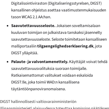
Digitalisointiviraston (
Digitaliseringsstyrelsen
, DIGST)
kansallinen ohjeistus asettaa vaatimustenmukaisuuden
tason WCAG 2.1 AA:han.
Saavutettavuusseloste.
Jokaisen soveltamisalaan
kuuluvan toimijan on julkaistava tanskaksi jäsennelty
saavutettavuusseloste. Seloste toimitetaan kansalliseen
malliportaaliin
tilgaengelighedserklaering.dk
, jota
DIGST ylläpitää.
Palaute- ja valvontamenettely.
Käyttäjät voivat tehdä
saavutettavuusvalituksia suoraan toimijalle.
Ratkaisemattomat valitukset voidaan eskaloida
DIGST:lle, joka toimii WAD:n kansallisena
täytäntöönpanoviranomaisena.
DIGST hallinnollisesti valtiovarainministeriön
(
Finansministeriet
) alaisuudessa toteuttaa komission päätöksen