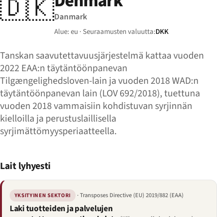
Denmark
🇩🇰
Danmark
Alue: eu · Seuraamusten valuutta:
DKK
Tanskan saavutettavuusjärjestelmä kattaa vuoden
2022 EAA:n täytäntöönpanevan
Tilgængeligheds­loven-lain ja vuoden 2018 WAD:n
täytäntöönpanevan lain (LOV 692/2018), tuettuna
vuoden 2018 vammaisiin kohdistuvan syrjinnän
kielloilla ja perustuslaillisella
syrjimättömyysperiaatteella.
Lait lyhyesti
· Transposes Directive (EU) 2019/882 (EAA)
YKSITYINEN SEKTORI
Laki tuotteiden ja palvelujen