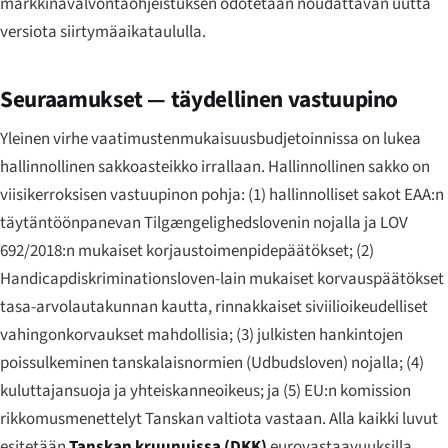
markkinavalvontaohjeistuksen odotetaan noudattavan uutta
versiota siirtymäaikataululla.
Seuraamukset — täydellinen vastuupino
Yleinen virhe vaatimustenmukaisuusbudjetoinnissa on lukea
hallinnollinen sakkoasteikko irrallaan. Hallinnollinen sakko on
viisikerroksisen vastuupinon pohja: (1) hallinnolliset sakot EAA:n
täytäntöönpanevan Tilgængeligheds­lovenin nojalla ja LOV
692/2018:n mukaiset korjaustoimenpidepäätökset; (2)
Handicapdiskriminationsloven-lain mukaiset korvauspäätökset
tasa-arvolautakunnan kautta, rinnakkaiset siviilioikeudelliset
vahingonkorvaukset mahdollisia; (3) julkisten hankintojen
poissulkeminen tanskalaisnormien (
Udbudsloven
) nojalla; (4)
kuluttajansuoja ja yhteiskanneoikeus; ja (5) EU:n komission
rikkomusmenettelyt Tanskan valtiota vastaan. Alla kaikki luvut
esitetään
Tanskan kruunuissa (DKK)
eurovastaavuuksilla