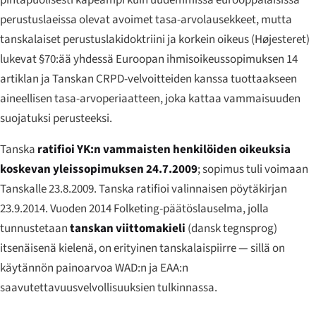
perustuslaeissa olevat avoimet tasa-arvolausekkeet, mutta
tanskalaiset perustuslakidoktriini ja korkein oikeus (
Højesteret
)
lukevat §70:ää yhdessä Euroopan ihmisoikeussopimuksen 14
artiklan ja Tanskan CRPD-velvoitteiden kanssa tuottaakseen
aineellisen tasa-arvoperiaat­teen, joka kattaa vammaisuuden
suojatuksi perusteeksi.
Tanska
ratifioi YK:n vammaisten henkilöiden oikeuksia
koskevan yleissopimuksen 24.7.2009
; sopimus tuli voimaan
Tanskalle 23.8.2009. Tanska ratifioi valinnaisen pöytäkirjan
23.9.2014. Vuoden 2014 Folketing-päätöslauselma, jolla
tunnustetaan
tanskan viittomakieli
(
dansk tegnsprog
)
itsenäisenä kielenä, on erityinen tanskalaispiirre — sillä on
käytännön painoarvoa WAD:n ja EAA:n
saavutettavuusvelvollisuuksien tulkinnassa.