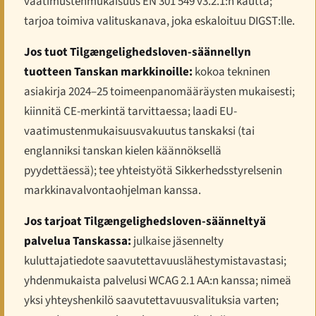
vaatimustenmukaisuus EN 301 549 v3.2.1:n kautta;
tarjoa toimiva valituskanava, joka eskaloituu DIGST:lle.
Jos tuot Tilgængeligheds­loven-säännellyn
tuotteen Tanskan markkinoille:
kokoa tekninen
asiakirja 2024–25 toimeenpanomääräysten mukaisesti;
kiinnitä CE-merkintä tarvittaessa; laadi EU-
vaatimustenmukaisuusvakuutus tanskaksi (tai
englanniksi tanskan kielen käännöksellä
pyydettäessä); tee yhteistyötä Sikkerhedsstyrelsenin
markkinavalvontaohjelman kanssa.
Jos tarjoat Tilgængeligheds­loven-säänneltyä
palvelua Tanskassa:
julkaise jäsennelty
kuluttajatiedote saavutettavuuslähestymistavastasi;
yhdenmukaista palvelusi WCAG 2.1 AA:n kanssa; nimeä
yksi yhteyshenkilö saavutettavuusvalituksia varten;