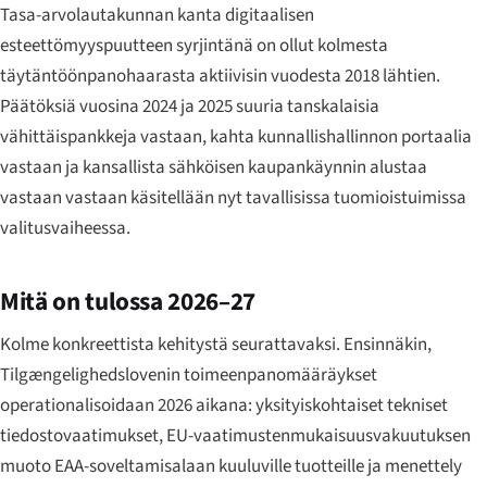
Tasa-arvolautakunnan kanta digitaalisen
esteettömyyspuutteen syrjintänä on ollut kolmesta
täytäntöönpanohaarasta aktiivisin vuodesta 2018 lähtien.
Päätöksiä vuosina 2024 ja 2025 suuria tanskalaisia
vähittäispankkeja vastaan, kahta kunnallishallinnon portaalia
vastaan ja kansallista sähköisen kaupankäynnin alustaa
vastaan vastaan käsitellään nyt tavallisissa tuomioistuimissa
valitusvaiheessa.
Mitä on tulossa 2026–27
Kolme konkreettista kehitystä seurattavaksi. Ensinnäkin,
Tilgængeligheds­lovenin toimeenpanomääräykset
operationalisoidaan 2026 aikana: yksityiskohtaiset tekniset
tiedostovaatimukset, EU-vaatimustenmukaisuusvakuutuksen
muoto EAA-soveltamisalaan kuuluville tuotteille ja menettely