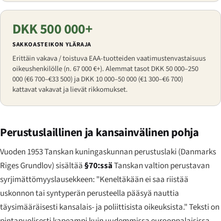
DKK 500 000+
SAKKOASTEIKON YLÄRAJA
Erittäin vakava / toistuva EAA-tuotteiden vaatimustenvastaisuus
oikeushenkilölle (n. 67 000 €+). Alemmat tasot DKK 50 000–250
000 (€6 700–€33 500) ja DKK 10 000–50 000 (€1 300–€6 700)
kattavat vakavat ja lievät rikkomukset.
Perustuslaillinen ja kansainvälinen pohja
Vuoden 1953 Tanskan kuningaskunnan perustuslaki (
Danmarks
Riges Grundlov
) sisältää
§70:ssä
Tanskan valtion perustavan
syrjimättömyyslausekkeen: "Keneltäkään ei saa riistää
uskonnon tai syntyperän perusteella pääsyä nauttia
täysimääräisesti kansalais- ja poliittisista oikeuksista." Teksti on
pintapuolisesti kapeampi kuin uudemmissa eurooppalaisissa