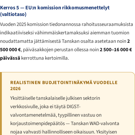
Kerros 5 — EU:n komission rikkomusmenettelyt
(valtiotaso)
Vuoden 2025 komission tiedonannossa rahoitusseuraamuksista
indikaatiiviseksi vähimmäiskertamaksuksi aiemman tuomion
noudattamatta jättämisestä Tanskan osalta asetetaan noin
2
500 000 €
, päiväsakkojen perustan ollessa noin
2 500–16 000 €
päivässä
kerrottuna kertoimilla.
REALISTINEN BUDJETOINTINÄKYMÄ VUODELLE
2026
Yksittäiselle tanskalaiselle julkisen sektorin
verkkosivulle, joka ei täytä DIGST-
valvontamenetelmää, tyypillinen vastuu on
korjaustoimenpidepäätös — Tanskan WAD-valvonta
nojaa vahvasti hallinnolliseen oikaisuun. Yksityisen