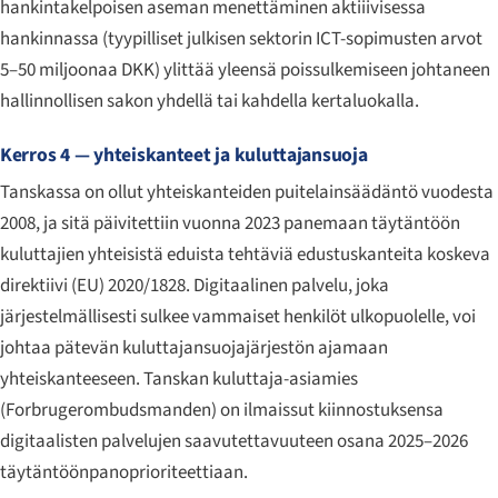
hankintakelpoisen aseman menettäminen aktiiivisessa
hankinnassa (tyypilliset julkisen sektorin ICT-sopimusten arvot
5–50 miljoonaa DKK) ylittää yleensä poissulkemiseen johtaneen
hallinnollisen sakon yhdellä tai kahdella kertaluokalla.
Kerros 4 — yhteiskanteet ja kuluttajansuoja
Tanskassa on ollut yhteiskanteiden puitelainsäädäntö vuodesta
2008, ja sitä päivitettiin vuonna 2023 panemaan täytäntöön
kuluttajien yhteisistä eduista tehtäviä edustuskanteita koskeva
direktiivi (EU) 2020/1828. Digitaalinen palvelu, joka
järjestelmällisesti sulkee vammaiset henkilöt ulkopuolelle, voi
johtaa pätevän kuluttajansuojajärjestön ajamaan
yhteiskanteeseen. Tanskan kuluttaja-asiamies
(
Forbrugerombudsmanden
) on ilmaissut kiinnostuksensa
digitaalisten palvelujen saavutettavuuteen osana 2025–2026
täytäntöönpanoprioriteettiaan.