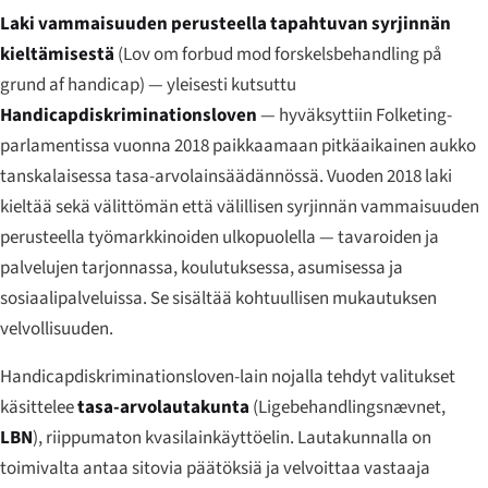
Laki vammaisuuden perusteella tapahtuvan syrjinnän
kieltämisestä
(
Lov om forbud mod forskelsbehandling på
grund af handicap
) — yleisesti kutsuttu
Handicapdiskriminationsloven
— hyväksyttiin Folketing-
parlamentissa vuonna 2018 paikkaamaan pitkäaikainen aukko
tanskalaisessa tasa-arvolainsäädännössä. Vuoden 2018 laki
kieltää sekä välittömän että välillisen syrjinnän vammaisuuden
perusteella työmarkkinoiden ulkopuolella — tavaroiden ja
palvelujen tarjonnassa, koulutuksessa, asumisessa ja
sosiaalipalveluissa. Se sisältää kohtuullisen mukautuksen
velvollisuuden.
Handicapdiskriminationsloven-lain nojalla tehdyt valitukset
käsittelee
tasa-arvolautakunta
(
Ligebehandlingsnævnet
,
LBN
), riippumaton kvasilainkäyttöelin. Lautakunnalla on
toimivalta antaa sitovia päätöksiä ja velvoittaa vastaaja