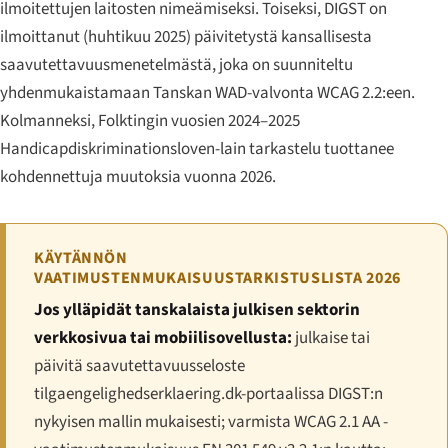
ilmoitettujen laitosten nimeämiseksi. Toiseksi, DIGST on
ilmoittanut (huhtikuu 2025) päivitetystä kansallisesta
saavutettavuusmenetelmästä, joka on suunniteltu
yhdenmukaistamaan Tanskan WAD-valvonta WCAG 2.2:een.
Kolmanneksi, Folktingin vuosien 2024–2025
Handicapdiskriminationsloven-lain tarkastelu tuottanee
kohdennettuja muutoksia vuonna 2026.
KÄYTÄNNÖN
VAATIMUSTENMUKAISUUSTARKISTUSLISTA 2026
Jos ylläpidät tanskalaista julkisen sektorin
verkkosivua tai mobiilisovellusta:
julkaise tai
päivitä saavutettavuusseloste
tilgaengelighedserklaering.dk-portaalissa DIGST:n
nykyisen mallin mukaisesti; varmista WCAG 2.1 AA -