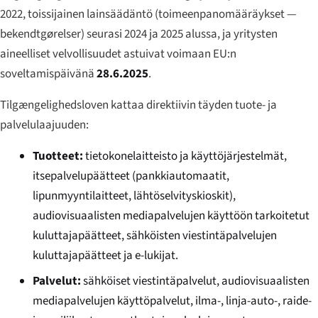
2022, toissijainen lainsäädäntö (toimeenpanomääräykset —
bekendtgørelser
) seurasi 2024 ja 2025 alussa, ja yritysten
aineelliset velvollisuudet astuivat voimaan EU:n
soveltamispäivänä
28.6.2025
.
Tilgængeligheds­loven kattaa direktiivin täyden tuote- ja
palvelulaajuuden:
Tuotteet:
tietokonelaitteisto ja käyttöjärjestelmät,
itsepalvelupäätteet (pankkiautomaatit,
lipunmyyntilaitteet, lähtöselvityskioskit),
audiovisuaalisten mediapalvelujen käyttöön tarkoitetut
kuluttajapäätteet, sähköisten viestintäpalvelujen
kuluttajapäätteet ja e-lukijat.
Palvelut:
sähköiset viestintäpalvelut, audiovisuaalisten
mediapalvelujen käyttöpalvelut, ilma-, linja-auto-, raide-