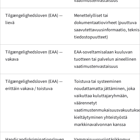
vaatimustenvastaisuus
Tilgængelighedsloven (EAA) —
Menettelylliset tai
lievä
dokumentaatiovirheet (puuttuva
saavutettavuusinformaatio, teknis
tiedostopuutteet)
Tilgængelighedsloven (EAA) —
EAA-soveltamisalaan kuuluvan
vakava
tuotteen tai palvelun aineellinen
vaatimustenvastaisuus
Tilgængelighedsloven (EAA) —
Toistuva tai systeeminen
erittäin vakava / toistuva
noudattamatta jättäminen, joka
vaikuttaa kuluttajaryhmään,
väärennetyt
vaatimustenmukaisuusvakuutukse
kieltäytyminen yhteistyöstä
markkinavalvonnan kanssa
Handicapdiskriminationsloven
Vammaisuussyrjintärikkomus