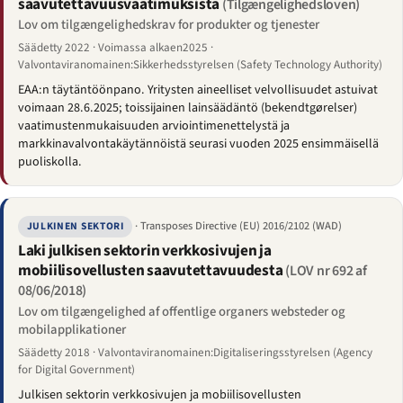
saavutettavuusvaatimuksista
(Tilgængelighedsloven)
Lov om tilgængelighedskrav for produkter og tjenester
Säädetty 2022 · Voimassa alkaen2025 ·
Valvontaviranomainen:Sikkerhedsstyrelsen (Safety Technology Authority)
EAA:n täytäntöönpano. Yritysten aineelliset velvollisuudet astuivat
voimaan 28.6.2025; toissijainen lainsäädäntö (bekendtgørelser)
vaatimustenmukaisuuden arviointimenettelystä ja
markkinavalvontakäytännöistä seurasi vuoden 2025 ensimmäisellä
puoliskolla.
· Transposes Directive (EU) 2016/2102 (WAD)
JULKINEN SEKTORI
Laki julkisen sektorin verkkosivujen ja
mobiilisovellusten saavutettavuudesta
(LOV nr 692 af
08/06/2018)
Lov om tilgængelighed af offentlige organers websteder og
mobilapplikationer
Säädetty 2018 · Valvontaviranomainen:Digitaliseringsstyrelsen (Agency
for Digital Government)
Julkisen sektorin verkkosivujen ja mobiilisovellusten