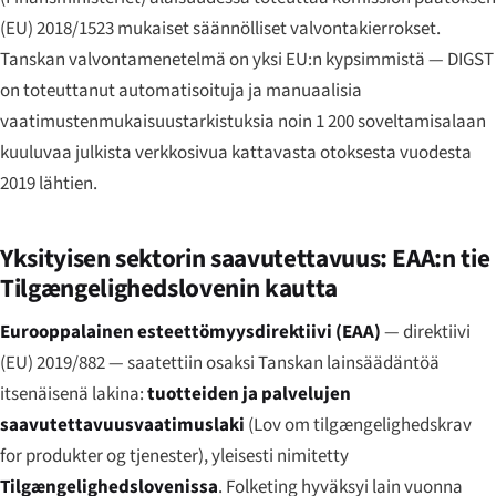
(EU) 2018/1523 mukaiset säännölliset valvontakierrokset.
Tanskan valvontamenetelmä on yksi EU:n kypsimmistä — DIGST
on toteuttanut automatisoituja ja manuaalisia
vaatimustenmukaisuustarkistuksia noin 1 200 soveltamisalaan
kuuluvaa julkista verkkosivua kattavasta otoksesta vuodesta
2019 lähtien.
Yksityisen sektorin saavutettavuus: EAA:n tie
Tilgængeligheds­lovenin kautta
Eurooppalainen esteettömyysdirektiivi (EAA)
— direktiivi
(EU) 2019/882 — saatettiin osaksi Tanskan lainsäädäntöä
itsenäisenä lakina:
tuotteiden ja palvelujen
saavutettavuusvaatimuslaki
(
Lov om tilgængelighedskrav
for produkter og tjenester
), yleisesti nimitetty
Tilgængeligheds­lovenissa
. Folketing hyväksyi lain vuonna