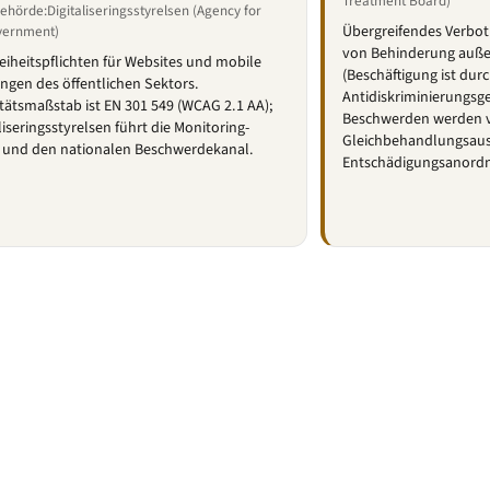
Treatment Board)
ehörde:Digitaliseringsstyrelsen (Agency for
Übergreifendes Verbot
overnment)
von Behinderung auße
reiheitspflichten für Websites und mobile
(Beschäftigung ist dur
gen des öffentlichen Sektors.
Antidiskriminierungsge
ätsmaßstab ist EN 301 549 (WCAG 2.1 AA);
Beschwerden werden
liseringsstyrelsen führt die Monitoring-
Gleichbehandlungsaus
 und den nationalen Beschwerdekanal.
Entschädigungsanord