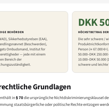
DKK 5
DIGE BEHÖRDEN
HÖCHSTBETRAG DER
AD), Sikkerhedsstyrelsen (EAA),
Die sehr schwere / w
andlingsnævnet (Beschwerden),
Produktnichtkonformi
ngets Ombudsmand, Institut for
Person (≈ 67.000 €+)
erettigheder — jede mit einem
50.000–DKK 250.000 
ten Bereich der
10.000–DKK 50.000 (1
hungszuständigkeit.
schwere und leichte 
rechtliche Grundlagen
enthält in
§ 70
die ursprüngliche Nichtdiskriminierungsklausel de
mung staatsbürgerliche oder politische Rechte entzogen werden