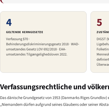
4
5
GELTENDE KERNGESETZE
ZUSTÄN
Verfassung §70 ·
DIGST (W
Behinderungsdiskriminierungsgesetz 2018 · WAD-
Ligebeh
umsetzendes Gesetz LOV 692/2018 · EAA-
Folketi
umsetzendes Tilgængelighedsloven 2022.
Mennesk
definier
Überwac
Verfassungsrechtliche und völker
Das dänische Grundgesetz von 1953 (
Danmarks Riges Grundlov
) 
„Niemandem dürfen aufgrund seines Glaubens oder seiner Abstam