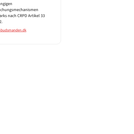
ngigen
achungsmechanismen
rks nach CRPD Artikel 33
2.
budsmanden.dk