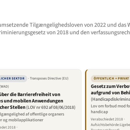
-umsetzende Tilgængelighedsloven von 2022 und das
riminierungsgesetz von 2018 und den verfassungsrech
· Transposes Directive (EU)
LICHER SEKTOR
ÖFFENTLICH + PRIVAT
Gesetz zum Verbot
 (WAD)
aufgrund von Beh
über die Barrierefreiheit von
(Handicapdiskrimina
es und mobilen Anwendungen
Lov om forbud mod fo
icher Stellen
(LOV nr 692 af 08/06/2018)
handicap
lgængelighed af offentlige organers
Verabschiedet 2018 ·
r og mobilapplikationer
Aufsichtsbehörde:Ligeb
edet 2018 ·