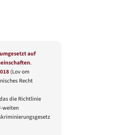
umgesetzt auf
meinschaften
.
2018
(
Lov om
änisches Recht
das die Richtlinie
U-weiten
skriminierungsgesetz