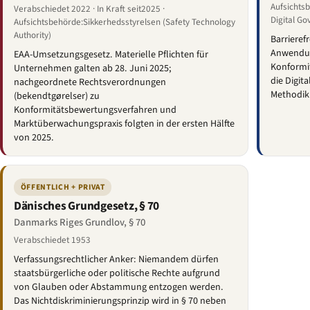
Aufsichtsb
Verabschiedet 2022 · In Kraft seit2025 ·
Digital G
Aufsichtsbehörde:Sikkerhedsstyrelsen (Safety Technology
Authority)
Barrieref
Anwendun
EAA-Umsetzungsgesetz. Materielle Pflichten für
Konformit
Unternehmen galten ab 28. Juni 2025;
die Digita
nachgeordnete Rechtsverordnungen
Methodik
(bekendtgørelser) zu
Konformitätsbewertungsverfahren und
Marktüberwachungspraxis folgten in der ersten Hälfte
von 2025.
ÖFFENTLICH + PRIVAT
Dänisches Grundgesetz, § 70
Danmarks Riges Grundlov, § 70
Verabschiedet 1953
Verfassungsrechtlicher Anker: Niemandem dürfen
staatsbürgerliche oder politische Rechte aufgrund
von Glauben oder Abstammung entzogen werden.
Das Nichtdiskriminierungsprinzip wird in § 70 neben