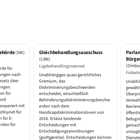
behörde
Gleichbehandlungsausschuss
Parla
(SIK)
Bürge
(LBN)
(Ombu
Ligebehandlingsnævnet
de für
Folket
tungen nach
Unabhängiges quasi-gerichtliches
setz über
Gremium, das
Unabhä
ungen.
Diskriminierungsbeschwerden
gewählt
um für
entscheidet, einschließlich
Überprü
und
Behinderungsdiskriminierungsbeschw
Verwalt
ooperiert mit
erden nach dem
Barrier
tilsynet für
Handicapdiskriminationsloven von
öffentl
 für E-
2018. Erlässt bindende
Befugni
rden für
Entscheidungen mit
gemach
Entschädigungsanordnungen
unzugän
(godtgørelse). Entscheidungen können
Dienste