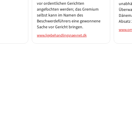
vor ordentlichen Gerichten
unabhä
angefochten werden; das Gremium
Überw
selbst kann im Namen des
Dänema
Beschwerdeführers eine gewonnene
Absatz 
Sache vor Gericht bringen.
www.om
www.ligebehandlingsnaevnet.dk