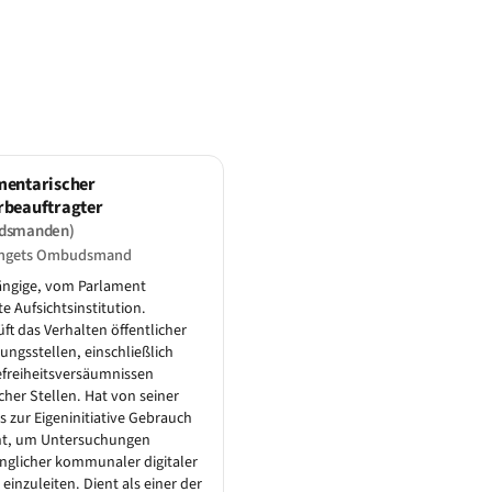
mentarischer
rbeauftragter
dsmanden)
ingets Ombudsmand
ngige, vom Parlament
e Aufsichtsinstitution.
ft das Verhalten öffentlicher
ungsstellen, einschließlich
efreiheitsversäumnissen
icher Stellen. Hat von seiner
s zur Eigeninitiative Gebrauch
t, um Untersuchungen
glicher kommunaler digitaler
 einzuleiten. Dient als einer der