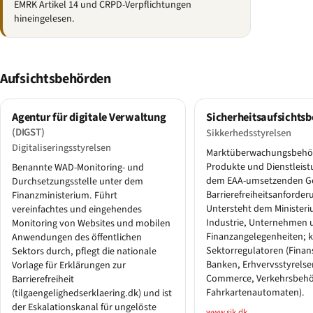
EMRK Artikel 14 und CRPD-Verpflichtungen
hineingelesen.
Aufsichtsbehörden
Agentur für digitale Verwaltung
Sicherheitsaufsichts
(DIGST)
Sikkerhedsstyrelsen
Digitaliseringsstyrelsen
Marktüberwachungsbehör
Produkte und Dienstleis
Benannte WAD-Monitoring- und
dem EAA-umsetzenden Ge
Durchsetzungsstelle unter dem
Barrierefreiheitsanforder
Finanzministerium. Führt
Untersteht dem Ministeri
vereinfachtes und eingehendes
Industrie, Unternehmen 
Monitoring von Websites und mobilen
Finanzangelegenheiten; k
Anwendungen des öffentlichen
Sektorregulatoren (Finans
Sektors durch, pflegt die nationale
Banken, Erhvervsstyrelsen
Vorlage für Erklärungen zur
Commerce, Verkehrsbehö
Barrierefreiheit
Fahrkartenautomaten).
(tilgaengelighedserklaering.dk) und ist
der Eskalationskanal für ungelöste
www.sik.dk