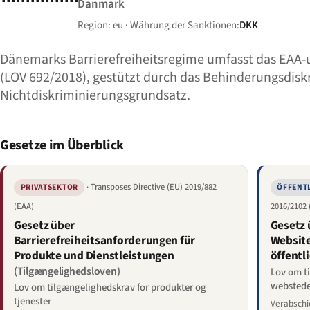
Danmark
Region: eu · Währung der Sanktionen:
DKK
Dänemarks Barrierefreiheitsregime umfasst das EAA
(LOV 692/2018), gestützt durch das Behinderungsdisk
Nichtdiskriminierungsgrundsatz.
Gesetze im Überblick
· Transposes Directive (EU) 2019/882
PRIVATSEKTOR
ÖFFENT
(EAA)
2016/2102
Gesetz über
Gesetz 
Barrierefreiheitsanforderungen für
Websit
Produkte und Dienstleistungen
öffentl
(Tilgængelighedsloven)
Lov om ti
webstede
Lov om tilgængelighedskrav for produkter og
tjenester
Verabschi