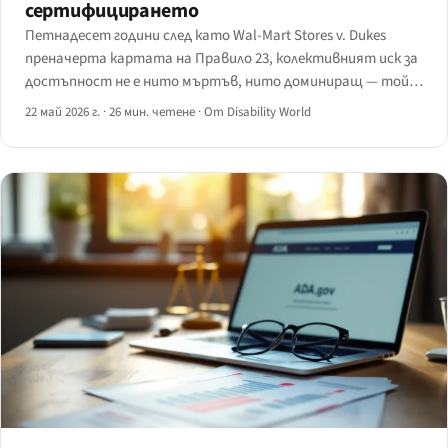
сертифицирането
Петнадесет години след като Wal-Mart Stores v. Dukes
преначерта картата на Правило 23, колективният иск за
достъпност не е нито мъртъв, нито доминиращ — той е
бавно възстановяващ се инструмент, чиято
22 май 2026 г.
·
26 мин. четене
·
От Disability World
жизнеспособност през 2026 г. зависи от рамката Robles на
Деветия апелативен окръг.