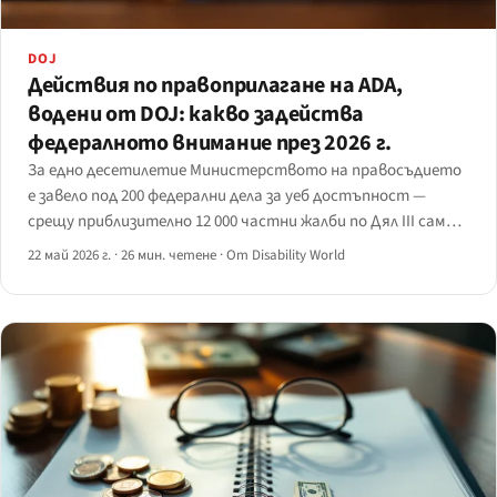
DOJ
Действия по правоприлагане на ADA,
водени от DOJ: какво задейства
федералното внимание през 2026 г.
За едно десетилетие Министерството на правосъдието
е завело под 200 федерални дела за уеб достъпност —
срещу приблизително 12 000 частни жалби по Дял III само
през 2024 г.
22 май 2026 г.
·
26 мин. четене
·
От Disability World