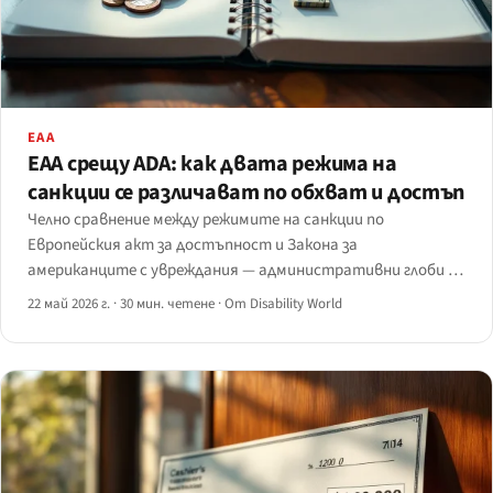
EAA
EAA срещу ADA: как двата режима на
санкции се различават по обхват и достъп
Челно сравнение между режимите на санкции по
Европейския акт за достъпност и Закона за
американците с увреждания — административни глоби на
ниво държава членка от €5 000 до €1 милион спрямо
22 май 2026 г.
·
30 мин. четене
·
От Disability World
граждански санкции в САЩ до 114 189 щ.д. за последващо
нарушение плюс разпореждания и хонорари.