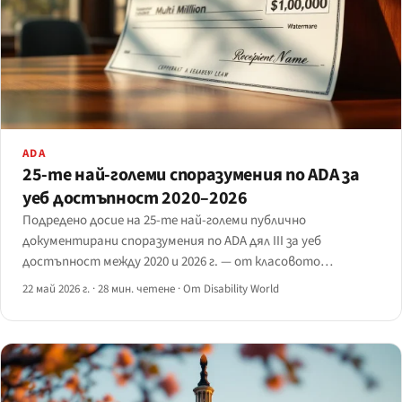
ADA
25-те най-големи споразумения по ADA за
уеб достъпност 2020–2026
Подредено досие на 25-те най-големи публично
документирани споразумения по ADA дял III за уеб
достъпност между 2020 и 2026 г. — от класовото
споразумение на Fashion Nova за 5,15 млн. щ.д. на върха до
22 май 2026 г.
·
28 мин. четене
·
От Disability World
consent decrees за средни шестцифрени суми в дъното — с
анализ на отрасловата концентрация.