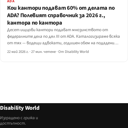
ADA
Кои кантори подават 60% от делата по
ADA? Полевият справочник за 2026 г.,
кантора по кантора
Десет ищцови кантори подават мнозинството от
федералните дела по дял III от ADA. Каталогизираме всяка
от тях — водещи адвокати, годишен обем на подадените
дела, географска концентрация, забележителни решения и
22 май 2026 г.
·
27 мин. четене
·
От Disability World
коя процедурна реформа от 2024 г. в съответния щат
вече ги взема на прицел.
Disability World
Изградено с грижа и
достъпност.