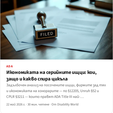
ADA
Икономиката на серийните ищци: кои,
защо и какво спира цикъла
Задълбочен анализ на посочените ищци, фирмите зад тях
и икономиката на хонорарите — по §12205, Unruh §52 и
CPLR §3211 — които правят ADA Title III най-
управляваният от адвокати закон за гражданските
22 май 2026 г.
·
30 мин. четене
·
От Disability World
права във федералния кодекс.