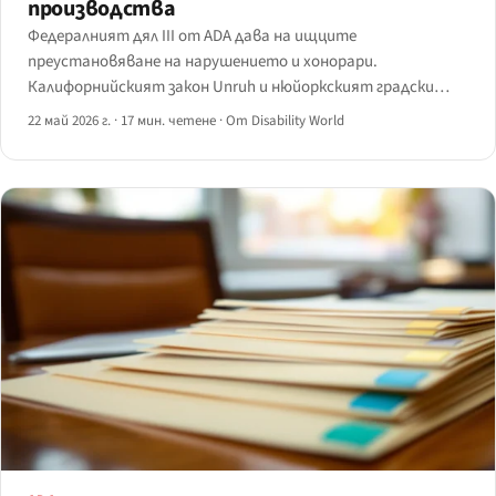
производства
Федералният дял III от ADA дава на ищците
преустановяване на нарушението и хонорари.
Калифорнийският закон Unruh и нюйоркският градски
закон за правата на човека добавят законоустановени
22 май 2026 г.
·
17 мин. четене
·
От Disability World
обезщетения за всяко посещение — и затова два щата
приемат преобладаващия дял от исковете за уеб
достъпност.