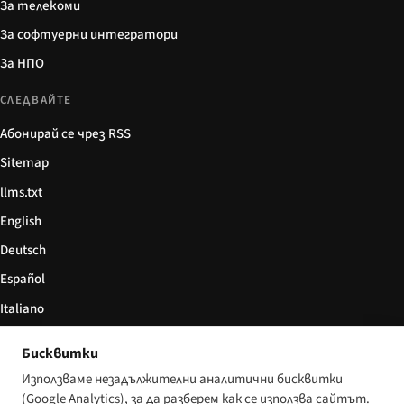
За телекоми
За софтуерни интегратори
За НПО
СЛЕДВАЙТЕ
Абонирай се чрез RSS
Sitemap
llms.txt
English
Deutsch
Español
Italiano
Български
Бисквитки
简体中文
Използваме незадължителни аналитични бисквитки
(Google Analytics), за да разберем как се използва сайтът.