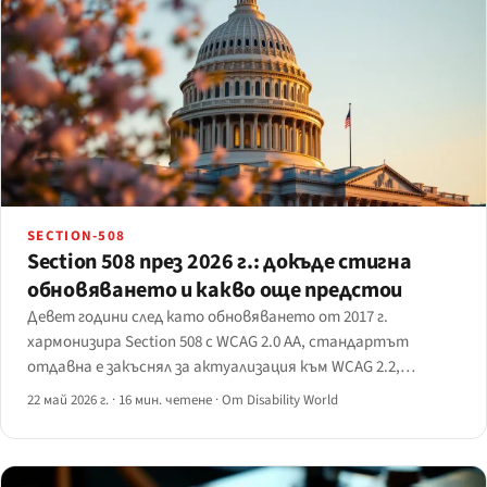
SECTION-508
Section 508 през 2026 г.: докъде стигна
обновяването и какво още предстои
Девет години след като обновяването от 2017 г.
хармонизира Section 508 с WCAG 2.0 AA, стандартът
отдавна е закъснял за актуализация към WCAG 2.2,
разширяване на обхвата за обществени поръчки на ИИ, а
22 май 2026 г.
·
16 мин. четене
·
От Disability World
заявката за информация на Access Board от 2025 г. най-
сетне започва да очертава какво следва.