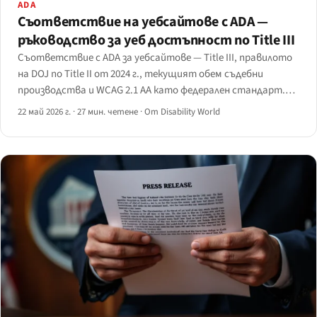
ADA
Съответствие на уебсайтове с ADA —
ръководство за уеб достъпност по Title III
Съответствие с ADA за уебсайтове — Title III, правилото
на DOJ по Title II от 2024 г., текущият обем съдебни
производства и WCAG 2.1 AA като федерален стандарт.
Ръководство с актуални данни за съответствието на
22 май 2026 г.
·
27 мин. четене
·
От Disability World
уебсайтове с ADA за 2026 г.