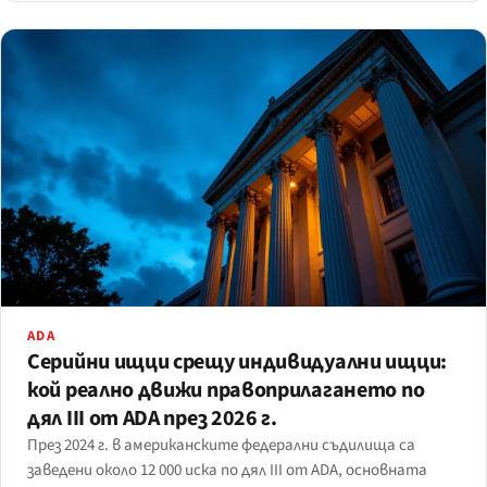
ADA
Серийни ищци срещу индивидуални ищци:
кой реално движи правоприлагането по
дял III от ADA през 2026 г.
През 2024 г. в американските федерални съдилища са
заведени около 12 000 иска по дял III от ADA, основната