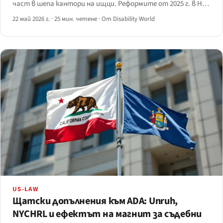
част в шепа кантори на ищци. Реформите от 2025 г. в Ню
Йорк и Калифорния започнаха да преоформят модела — но
22 май 2026 г.
·
25 мин. четене
·
От Disability World
не по начина, който реформаторите очакваха.
US-LAW
Щатски допълнения към ADA: Unruh,
NYCHRL и ефектът на магнит за съдебни