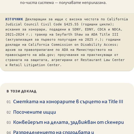
по-чиста система — получавате неприлагана.
ИЗТОЧНИК
Декларации за ищци с висока честота по California
Judicial Council Civil Code §425.55 (годишни цикли);
искания за хонорари, подадени в SDNY, EDNY, CDCA и NDCA,
2021–2024 г.; тракер на Seyfarth Shaw за ADA Title III
(актуализация за първото полугодие на 2025 г.); годишни
доклади на California Commission on Disability Access;
архив за правоприлагане по ADA на Министерството на
правосъдието на ada.gov; проучвания на практикуващи от
страната на защитата, агрегирани от Restaurant Law Center
и Retail Litigation Center.
В ТОЗИ ДОКЛАД
Сметката на хонорарите в сърцето на Title III
01
Посочените ищци
02
Конвейерът на делата, задвижван от скенери
03
Разпределението на спогодбата и
04