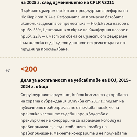
на 2025 г. след изменението на CPLR §3211
Първият измерим ефект от процедурната реформа на
Ню Йорк от 2024 г. Реформата не премахна базовата
икономика; делата се преместиха — Ню Джърси нагоре с
прибл. 55%, Централният окръг на Калифорния нагоре с
прибл. 22% — и част от обема се измести от федерален
към щатски съд, където данните от регистъра са по-
трудни за проследяване.
<200
07
Дела за достъпност на уебсайтове на DOJ, 2015–
2024 г. общо
Структурният аргумент, който колегията за правата
на хората с увреждания изтъква от 2017 г.: подът на
публичното правоприлагане е толкова нисък, че на
практика частните съдебни производства с
прехвърляне на хонорари не са паралелен коловоз на
правоприлагане, а единственият коловоз на
правоприлагане. Махнете хонорарите и не получавате