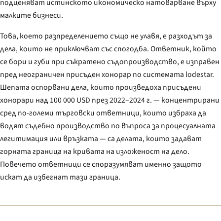
подценяват истинското икономическо натоварване върху
малките бизнеси.
Това, което разпределението също не улавя, е разходът за
дела, които
не
приключват със спогодба. Ответник, който
се бори и губи при съкратено съдопроизводство, е изправен
пред неограничен присъден хонорар по системата lodestar.
Шепата оспорвани дела, които произведоха присъдени
хонорари над 100 000 USD през 2022–2024 г. — концентрирани
сред по-големи търговски ответници, които избраха да
водят съдебно производство по въпроса за процесуалната
легитимация или връзката — са делата, които задават
горната граница на кривата на изложеност на дело.
Повечето ответници се споразумяват именно защото
искат да избегнат тази граница.