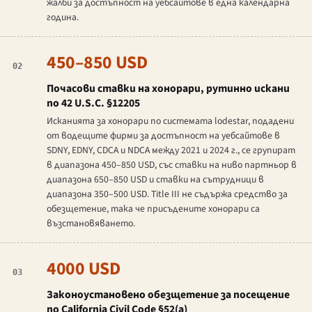
жалби за достъпност на уебсайтове в една календарна
година.
450–850 USD
02
Почасови ставки на хонорари, рутинно искани
по 42 U.S.C. §12205
Исканията за хонорари по системата lodestar, подадени
от водещите фирми за достъпност на уебсайтове в
SDNY, EDNY, CDCA и NDCA между 2021 и 2024 г., се групират
в диапазона 450–850 USD, със ставки на ниво партньор в
диапазона 650–850 USD и ставки на сътрудници в
диапазона 350–500 USD. Title III не съдържа средство за
обезщетение, така че присъдените хонорари са
възстановяването.
4000 USD
03
Законоустановено обезщетение за посещение
по California Civil Code §52(a)