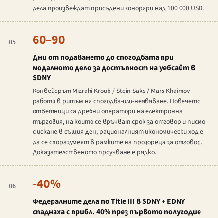
дела произвеждат присъдени хонорари над 100 000 USD.
60–90
05
Дни от подаването до спогодбата при
модалното дело за достъпност на уебсайт в
SDNY
Конвейерът Mizrahi Kroub / Stein Saks / Mars Khaimov
работи в ритъм на спогодба-или-неявяване. Повечето
ответници са дребни оператори на електронна
търговия, на които се връчват срок за отговор и писмо
с искане в същия ден; рационалният икономически ход е
да се споразумеят в рамките на прозореца за отговор.
Доказателственото проучване е рядко.
-40%
06
Федералните дела по Title III в SDNY + EDNY
спаднаха с прибл. 40% през първото полугодие