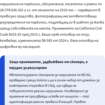
нарушения на паркинги, обозначения, тоалетни и рампи по
28 CFR §36.302 и сл. от началото на 2010-те — параюрист в
превозно средство, фотографиращ несъответстващи
разпределения на паркинги, подреждащ ги в шаблон за жалба
срещу собственика на имота. Приемането на California Civil
Code §425.55 през 2015 г. беше пряк отговор на този
конвейер; измененията SB-585 от 2024 г. бяха отговор на
цифровия му наследник.
Защо приемането, задвижвано от скенери, е
трудно за регулиране
Автоматизирано сканиране за нарушения по WCAG,
проведено срещу който и да е голям набор от домейни за
електронна търговия в САЩ, ще изведе на
повърхността реални нарушения. Конвейерът за
приемане не произвежда искове от нищото — той
идентифицира реални провали в мащаб. Правно-