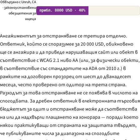
Обвързано с Unruh, CA
· законоустановени
прибл. 8000 USD · 40%
обезщетения за
ищеца
Ангажиментът за отстраняване се третира отделно.
Ответник, който се споразумее за 20 000 USD, обикновено
ще се ангажира и да приведе нарушаващия сайт или обект в
съответствие с WCAG 2.1 ниво AA (или, за физически обекти,
в съответствие със стандартите на ADA от 2010 г.) в
рамките на договорен прозорец от шест до дванадесет
месеца, често проверено от одитор на трета страна.
Разходът за това отстраняване не се появява в числото на
спогодбата. За дребен ответник в електронната търговия
бюджетът за одит и отстраняване може да съответства
на или да надхвърли плащането на хонорара — поради което
някои практикуващи от страната на защитата твърдят,
че публикуваните числа за диапазона на спогодбите