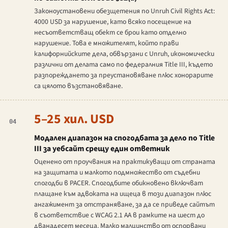
Законоустановени обезщетения по Unruh Civil Rights Act:
4000 USD за нарушение, като всяко посещение на
несъответстващ обект се брои като отделно
нарушение. Това е множителят, който прави
калифорнийските дела, обвързани с Unruh, икономически
различни от делата само по федералния Title III, където
разпореждането за преустановяване плюс хонорарите
са цялото възстановяване.
5–25 хил. USD
04
Модален диапазон на спогодбата за дело по Title
III за уебсайт срещу един ответник
Оценено от проучвания на практикуващи от страната
на защитата и малкото подмножество от съдебни
спогодби в PACER. Спогодбите обикновено включват
плащане към адвоката на ищеца в този диапазон плюс
ангажимент за отстраняване, за да се приведе сайтът
в съответствие с WCAG 2.1 AA в рамките на шест до
дванадесет месеца. Малко малцинство от оспорвани