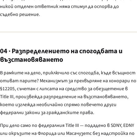
никой отделен ответник няма стимул да оспорва до
съдебно решение.
04 · Разпределението на спогодбата и
възстановяването
В рамките на дело, приключило със спогодба, къде всъщност
отиват парите? Механизмът за прехвърляне на хонорари по
§12205, съчетан с липсата на средство за обезщетение в
Title III, произвежда разпределение на възстановяването,
което изглежда необичайно спрямо повечето други
федерални закони за гражданските права.
При дело само по федералния Title III — подадено в SDNY, EDNY
или окръзите на Флорида или Масачузетс без надстройка по