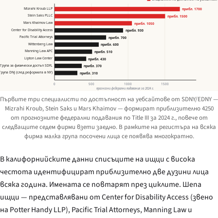
Mizrahi Kroub LLP
прибл. 1700
Stein Saks PLLC
прибл. 1500
Mars Khaimov Law
прибл. 1050
Center for Disability Access
прибл. 930
Pacific Trial Attorneys
прибл. 700
Wittenberg Law
прибл. 600
Manning Law APC
прибл. 510
Lipton Law Center
прибл. 430
Група за физически достъп SDFL
прибл. 370
Група DNJ (след реформата в NY)
прибл. 310
0
500
1000
1500
прогнозни федерални подавания за 2024 г.
Първите три специалисти по достъпност на уебсайтове от SDNY/EDNY —
Mizrahi Kroub, Stein Saks и Mars Khaimov — формират приблизително 4250
от прогнозните федерални подавания по Title III за 2024 г., повече от
следващите седем фирми взети заедно. В рамките на регистъра на всяка
фирма малка група посочени лица се появява многократно.
В калифорнийските данни списъците на ищци с висока
честота идентифицират приблизително две дузини лица
всяка година. Имената се повтарят през циклите. Шепа
ищци — представлявани от Center for Disability Access (звено
на Potter Handy LLP), Pacific Trial Attorneys, Manning Law и