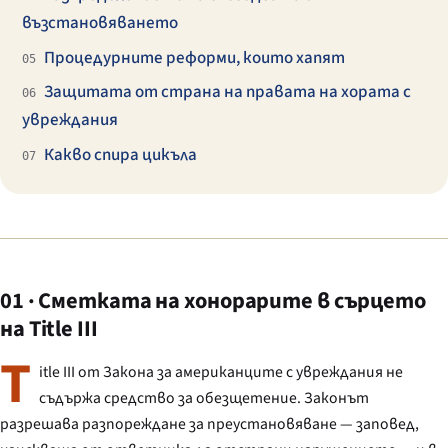
възстановяването
Процедурните реформи, които хапят
05
Защитата от страна на правата на хората с
06
увреждания
Какво спира цикъла
07
01 · Сметката на хонорарите в сърцето
на Title III
T
itle III от Закона за американците с увреждания не
съдържа средство за обезщетение. Законът
разрешава разпореждане за преустановяване — заповед,