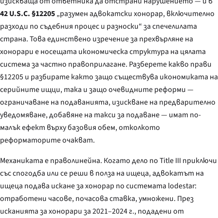
изискваща от ответника да отстрани нарушението — и в
42 U.S.C. §12205
„разумен адвокатски хонорар, включително
разходи по съдебния процес и разноски“ за спечелилата
страна. Това единствено изречение за прехвърляне на
хонорари е носещата икономическа структура на цялата
система за частно правоприлагане. Разберете какво прави
§12205 и разбирате както защо съществува икономиката на
серийните ищци, така и защо очевидните реформи —
ограничаване на подаванията, изискване на предварително
уведомяване, добавяне на такси за подаване — имат по-
малък ефект върху базовия обем, отколкото
реформаторите очакват.
Механиката е праволинейна. Когато дело по Title III приключи
със спогодба или се реши в полза на ищеца, адвокатът на
ищеца подава искане за хонорар по системата lodestar:
отработени часове, почасова ставка, умножени. През
исканията за хонорари за 2021–2024 г., подадени от