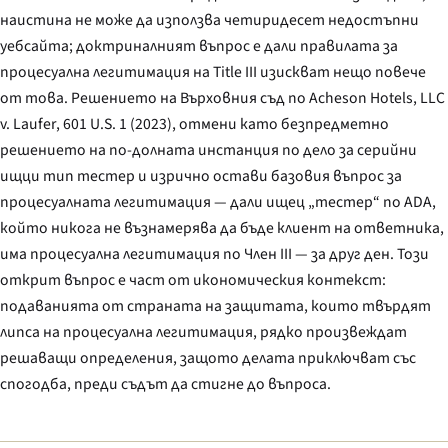
наистина не може да използва четиридесет недостъпни
уебсайта; доктриналният въпрос е дали правилата за
процесуална легитимация на Title III изискват нещо повече
от това. Решението на Върховния съд по
Acheson Hotels, LLC
v. Laufer
, 601 U.S. 1 (2023), отмени като безпредметно
решението на по-долната инстанция по дело за серийни
ищци тип тестер и изрично остави базовия въпрос за
процесуалната легитимация — дали ищец „тестер“ по ADA,
който никога не възнамерява да бъде клиент на ответника,
има процесуална легитимация по Член III — за друг ден. Този
открит въпрос е част от икономическия контекст:
подаванията от страната на защитата, които твърдят
липса на процесуална легитимация, рядко произвеждат
решаващи определения, защото делата приключват със
спогодба, преди съдът да стигне до въпроса.