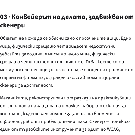
03 · Конвейерът на делата, задвижван от
скенери
Обемът не може да се обясни само с посочените ищци. Едно
лице, физически срещащо четиридесет недостъпни
уебсайта за година, е мислимо; едно лице, физически
срещащо четиристотин от тях, не е. Това, което стои
между посочения ищец и регистъра, е процес на приемане от
страна на фирмата, изграден около автоматизирани
скенери за достъпност.
Механиката, реконструирана от разкази на практикуващи
от страната на защитата и малкия набор от искания за
хонорари, където детайлите за записа на времето са
изброени, работи приблизително така. Скенер — понякога
един от търговските инструменти за одит по WCAG,