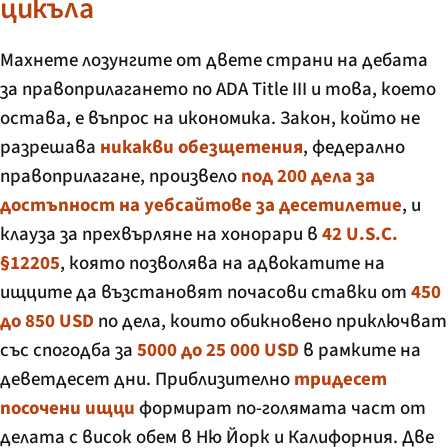
цикъла
Махнете лозунгите от двете страни на дебата
за правоприлагането по ADA Title III и това, което
остава, е въпрос на икономика. Закон, който не
разрешава
никакви обезщетения
, федерално
правоприлагане, произвело
под 200 дела за
достъпност на уебсайтове за десетилетие
, и
клауза за прехвърляне на хонорари в
42 U.S.C.
§12205
, която позволява на адвокатите на
ищците да възстановят почасови ставки от
450
до 850 USD
по дела, които обикновено приключват
със спогодба за
5000 до 25 000 USD
в рамките на
деветдесет дни. Приблизително
тридесет
посочени ищци
формират по-голямата част от
делата с висок обем в Ню Йорк и Калифорния. Две