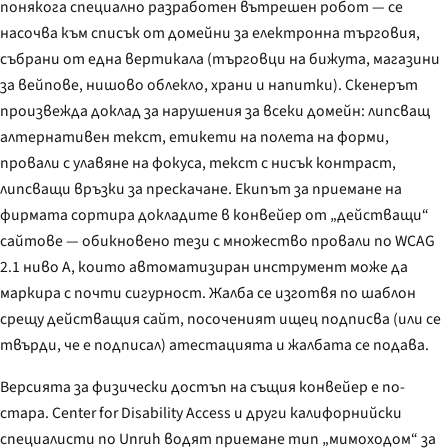
понякога специално разработен вътрешен робот — се
насочва към списък от домейни за електронна търговия,
събрани от една вертикала (търговци на бижута, магазини
за вейпове, нишово облекло, храни и напитки). Скенерът
произвежда доклад за нарушения за всеки домейн: липсващ
алтернативен текст, етикети на полета на форми,
провали с улавяне на фокуса, текст с нисък контраст,
липсващи връзки за прескачане. Екипът за приемане на
фирмата сортира докладите в конвейер от „действащи“
сайтове — обикновено тези с множество провали по WCAG
2.1 ниво A, които автоматизиран инструмент може да
маркира с почти сигурност. Жалба се изготвя по шаблон
срещу действащия сайт, посоченият ищец подписва (или се
твърди, че е подписал) атестацията и жалбата се подава.
Версията за физически достъп на същия конвейер е по-
стара. Center for Disability Access и други калифорнийски
специалисти по Unruh водят приемане тип „мимоходом“ за