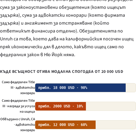
сума за законоустановени обезщетения (която ищецът
задържа), сума за адвокатски хонорари (която фирмата
задържа) и ангажимент за отстраняване (който
ответникът финансира отделно). Обезщетенията по
Unruh са това, което дава на калифорнийския посочен ищец
пряк икономически дял в делото, какъвто ищец само по
федералния закон в Ню Йорк няма.
КЪДЕ ВСЪЩНОСТ ОТИВА МОДАЛНА СПОГОДБА ОТ 20 000 USD
Само федерален Title
III · адвокатски
прибл. 18 000 USD · 90%
хонорари
Само федерален Title
III · награда за услуга
прибл. 2000 USD · 10%
на ищеца
Обвързано с Unruh, CA
· адвокатски
прибл. 12 000 USD · 60%
хонорари