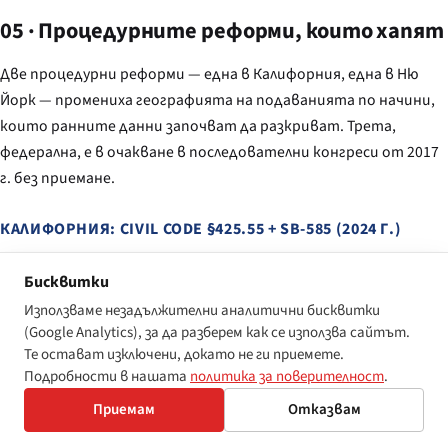
05 · Процедурните реформи, които хапят
Две процедурни реформи — една в Калифорния, една в Ню
Йорк — промениха географията на подаванията по начини,
които ранните данни започват да разкриват. Трета,
федерална, е в очакване в последователни конгреси от 2017
г. без приемане.
КАЛИФОРНИЯ: CIVIL CODE §425.55 + SB-585 (2024 Г.)
Реформеният път на Калифорния е по-стар и постепенен.
Бисквитки
Civil Code §425.55, приет през 2015 г., изисква всеки ищец,
Използваме незадължителни аналитични бисквитки
отговарящ на прага за ищец с висока честота (десет или
(Google Analytics), за да разберем как се използва сайтът.
повече иска за достъп при увреждане в 12-месечен период),
Те остават изключени, докато не ги приемете.
да подаде отделна декларация с всяка жалба по Unruh.
Подробности в нашата
политика за поверителност
.
Декларацията трябва да разкрие предишни подавания, да
Приемам
Отказвам
идентифицира адвоката и да посочи причината на ищеца за
посещаването на обекта на ответника. Прилага се