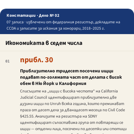
Констатации · Дело № 02
07 записа · извлечени от федералния регистър, докладите на
CCDA и записите за искания за хонорари, 2018–2025 г.
Икономиката в седем числа
прибл. 30
01
Приблизително тридесет посочени ищци
подават по-голямата част от делата с висок
обем в Ню Йорк и Калифорния
Списъците на „ищци с висока честота“ на California
Judicial Council идентифицират приблизително две
дузини ищци по Unruh всяка година, които преминават
прага от десет дела за дванадесет месеца по Civil Code
§425.55. Анализите на регистъра на SDNY
идентифицират съпоставима група от повтарящи се
ищци — отделни лица, посочени по десетки или стотици