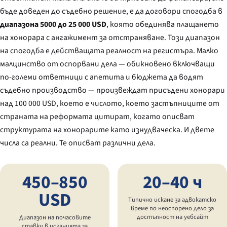
бъде доведен до съдебно решение, е да договори спогодба в
диапазона 5000 до 25 000 USD
, която обединява плащането
на хонорара с ангажимент за отстраняване. Този диапазон
на спогодба е действащата реалност на регистъра. Малко
малцинство от оспорвани дела — обикновено включващи
по-големи ответници с апетита и бюджета да водят
съдебно производство — произвеждат присъдени хонорари
над 100 000 USD, което е числото, което застъпниците от
страната на реформата цитират, когато описват
структурата на хонорарите като изнудваческа. И двете
числа са реални. Те описват различни дела.
450–850
20–40 ч
USD
Типично искане за адвокатско
време по неоспорено дело за
достъпност на уебсайт
Диапазон на почасовите
ставки в исканията за