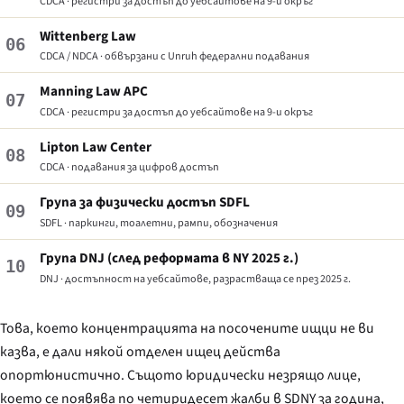
CDCA · регистри за достъп до уебсайтове на 9-и окръг
Wittenberg Law
06
CDCA / NDCA · обвързани с Unruh федерални подавания
Manning Law APC
07
CDCA · регистри за достъп до уебсайтове на 9-и окръг
Lipton Law Center
08
CDCA · подавания за цифров достъп
Група за физически достъп SDFL
09
SDFL · паркинги, тоалетни, рампи, обозначения
Група DNJ (след реформата в NY 2025 г.)
10
DNJ · достъпност на уебсайтове, разрастваща се през 2025 г.
Това, което концентрацията на посочените ищци
не
ви
казва, е дали някой отделен ищец действа
опортюнистично. Същото юридически незрящо лице,
което се появява по четиридесет жалби в SDNY за година,