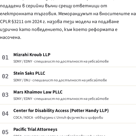
подадени в серийни вълни срещу ответници от
електронната търговия. Меморандумът на вносителите на
CPLR §3211 от 2024 г. назова тези модели на подаване
изрично като поведението, към което реформата е
насочена.
Mizrahi Kroub LLP
01
SDNY / EDNY · специалист по достъпност на уебсайтове
Stein Saks PLLC
02
SDNY / DNJ · специалист по достъпност на уебсайтове
Mars Khaimov Law PLLC
03
SDNY / EDNY · специалист по достъпност на уебсайтове
Center for Disability Access (Potter Handy LLP)
04
CDCA / NDCA · обвързани с Unruh физически и цифрови
Pacific Trial Attorneys
05