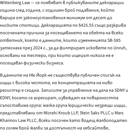
Wittenberg Law — се появяват в публикуваните декларации
година след година, с годишен брой подавания, който
варира от законоустановения минимум от десет до
ниските стотици. Декларацията по §425.55 също разкрива
посочената причина за посещаването на обекта на всеки
ответник, което е данните, които измененията SB-585
затегнаха през 2024 г., за да филтрират исковете по Unruh,
основани на тестери, при които ищецът никога не е
посещавал физически бизнеса.
В данните на Ню Йорк не съществува публичен списък на
ищци с висока честота, но концентрацията на ниво
регистър е сходна. Записите за управление на дела на SDNY и
EDNY, когато се агрегират, извеждат на повърхността
съпоставима група: малка група юридически незрящи ищци,
представлявани от Mizrahi Kroub LLP, Stein Saks PLLC и Mars
Khaimov Law PLLC, всеки посочен като водещ жалбоподател
по голям брой жалби за достъпност на уебсайтове,