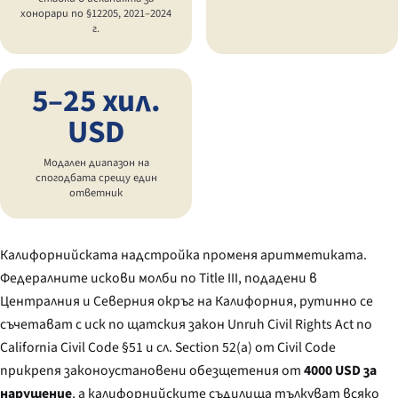
хонорари по §12205, 2021–2024
г.
5–25 хил.
USD
Модален диапазон на
спогодбата срещу един
ответник
Калифорнийската надстройка променя аритметиката.
Федералните искови молби по Title III, подадени в
Централния и Северния окръг на Калифорния, рутинно се
съчетават с иск по щатския закон Unruh Civil Rights Act по
California Civil Code §51 и сл. Section 52(a) от Civil Code
прикрепя законоустановени обезщетения от
4000 USD за
нарушение
, а калифорнийските съдилища тълкуват всяко