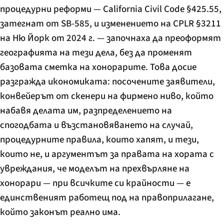
процедурни реформи — California Civil Code §425.55,
затегнат от SB-585, и изменението на CPLR §3211
на Ню Йорк от 2024 г. — започнаха да преоформят
географията на тези дела, без да променят
базовата сметка на хонорарите. Това досие
разгражда икономиката: посочените заявители,
конвейерът от скенери на фирмено ниво, който
набавя делата им, разпределението на
спогодбата и възстановяването на случай,
процедурните правила, които хапят, и тези,
които не, и аргументът за правата на хората с
увреждания, че моделът на прехвърляне на
хонорари — при всичките си крайности — е
единственият работещ под на правоприлагане,
който законът реално има.