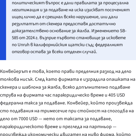
политическият въпрос е дали правилата за процесуална
легитимация и за подаване на иска изискват посоченият
ищец лично да е срещнал всяко нарушение, или дали
резултатът от скенера предоставя достатъчно
доказателствено основание за жалба. Изменението SB-
585 от 2024 г. възприе първото становище за исковете
по Unruh в калифорнийския щатски съд; федералният
отговор остава за всеки отделен случай.
Конвейерът е това, което прави пределния разход на дело
толкова нисък. След като фирмата е изградила опашката на
скенера и шаблона за жалба, всяко допълнително подаване
струва на фирмата час параюридическо време и 405 USD
федерална такса за подаване. Конвейер, който произвежда
сто подавания на тримесечие при стойност на спогодба на
дело от 7000 USD — нето от таксата за подаване,
параюридическото време и прегледа на партньор —
произвежда икономически двигател на ниво фирма, който