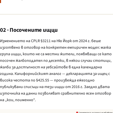
02 · Посочените ищци
Изменението на CPLR §3211 на Ню Йорк от 2024 г. беше
изготвено в отговор на конкретен емпиричен модел: малка
група ищци, които не са местни жители, появяващи се като
посочен жалбоподател по десетки, в някои случаи стотици,
жалби за достъпност на уебсайтове в една календарна
година. Калифорнийският аналог — декларацията за ищец с
висока честота по §425.55 — произвежда ежегодно
публикувани списъци на тези ищци от 2016 г. Заедно двата
източника на данни позволяват сравнително ясен отговор
на „кои, поименно“.
Специалисти по достъпност на уебсайтове 