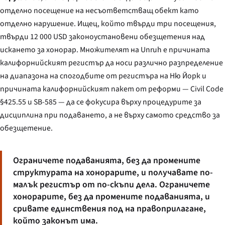
отделно посещение на несъответстващ обект като
отделно нарушение. Ищец, който твърди три посещения,
твърди 12 000 USD законоустановени обезщетения над
искането за хонорар. Множителят на Unruh е причината
калифорнийският регистър да носи различно разпределение
на диапазона на спогодбите от регистъра на Ню Йорк и
причината калифорнийският пакет от реформи — Civil Code
§425.55 и SB-585 — да се фокусира върху процедурите за
дисциплина при подаването, а не върху самото средство за
обезщетение.
Ограничете подаванията, без да промените
структурата на хонорарите, и получавате по-
малък регистър от по-скъпи дела. Ограничете
хонорарите, без да промените подаванията, и
сривате единствения под на правоприлагане,
който законът има.