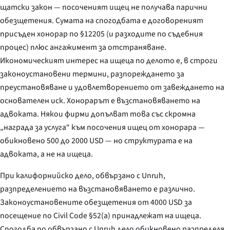
щатски закон — посоченият ищец не получава парични
обезщетения. Сумата на спогодбата е договореният
присъден хонорар по §12205 (и разходите по съдебния
процес) плюс ангажимент за отстраняване.
Икономическият интерес на ищеца по делото е, в строги
законоустановени термини, разпореждането за
преустановяване и удовлетворението от завеждането на
основателен иск. Хонорарът е възстановяването на
адвоката. Някои фирми допълват това със скромна
„награда за услуга“ към посочения ищец от хонорара —
обикновено 500 до 2000 USD — но структурата е на
адвоката, а не на ищеца.
При калифорнийско дело, обвързано с Unruh,
разпределението на възстановяването е различно.
Законоустановените обезщетения от 4000 USD за
посещение по Civil Code §52(a) принадлежат на ищеца.
Спогодба по обвързано с Unruh дело обикновено разпределя