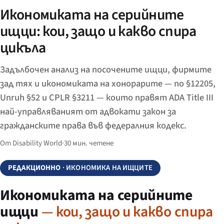
Икономиката на серийните
ищци: кои, защо и какво спира
цикъла
Задълбочен анализ на посочените ищци, фирмите
зад тях и икономиката на хонорарите — по §12205,
Unruh §52 и CPLR §3211 — които правят ADA Title III
най-управляваният от адвокати закон за
гражданските права във федералния кодекс.
От Disability World
·
30 мин. четене
РЕДАКЦИОННО
· ИКОНОМИКА НА ИЩЦИТЕ
Икономиката на серийните
ищци
— кои, защо и какво спира