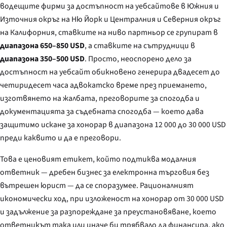
водещите фирми за достъпност на уебсайтове в Южния и
Източния окръг на Ню Йорк и Централния и Северния окръг
на Калифорния, ставките на ниво партньор се групират в
диапазона 650–850 USD
, а ставките на сътрудници в
диапазона 350–500 USD
. Просто, неоспорено дело за
достъпност на уебсайт обикновено генерира двадесет до
четиридесет часа адвокатско време през приемането,
изготвянето на жалбата, преговорите за спогодба и
документацията за съдебната спогодба — което дава
защитимо искане за хонорар в диапазона 12 000 до 30 000 USD
преди каквито и да е преговори.
Това е ценовият етикет, който подтиква модалния
ответник — дребен бизнес за електронна търговия без
вътрешен юрист — да се споразумее. Рационалният
икономически ход, при изложеност на хонорар от 30 000 USD
и задължение за разпореждане за преустановяване, което
ответникът така или иначе би трябвало да финансира, ако