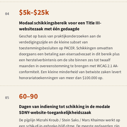
$5k–$25k
04
Modaal schikkingsbereik voor een Title III-
websitezaak met één gedaagde
Geschat op basis van praktijkonderzoeken aan de
verdedigingszijde en de kleine subset van
toestemmingsbesluiten op PACER. Schikkingen omvatten
doorgaans een betaling aan eisersadvocaat in dit bereik plus
een herstelverbintenis om de site binnen zes tot twaalf
maanden in overeenstemming te brengen met WCAG 2.1 AA-
conformiteit. Een kleine minderheid van betwiste zaken levert
honorariatoekenningen van meer dan $100.000 op.
60–90
05
Dagen van indiening tot schikking in de modale
SDNY-website-toegankelijkheidszaak
De pijplijn Mizrahi Kroub / Stein Saks / Mars Khaimov werkt op
een schik-of-in-gebreke-blijf-ritme. De meeste gedaagden zijn