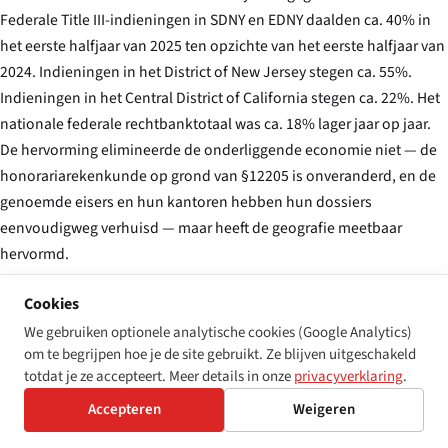
Federale Title III-indieningen in SDNY en EDNY daalden ca. 40% in
het eerste halfjaar van 2025 ten opzichte van het eerste halfjaar van
2024. Indieningen in het District of New Jersey stegen ca. 55%.
Indieningen in het Central District of California stegen ca. 22%. Het
nationale federale rechtbanktotaal was ca. 18% lager jaar op jaar.
De hervorming elimineerde de onderliggende economie niet — de
honorariarekenkunde op grond van §12205 is onveranderd, en de
genoemde eisers en hun kantoren hebben hun dossiers
eenvoudigweg verhuisd — maar heeft de geografie meetbaar
hervormd.
Cookies
FEDERAAL: HET PERENNIALE PRE-SUIT-
KENNISGEVINGWETSVOORSTEL
We gebruiken optionele analytische cookies (Google Analytics)
om te begrijpen hoe je de site gebruikt. Ze blijven uitgeschakeld
Het federale equivalent — een pre-suit-kennisgevingwetsvoorstel
totdat je ze accepteert. Meer details in onze
privacyverklaring
.
gewoonlijk aangehaald als de
“ADA Education and Reform Act”
— is
Accepteren
Weigeren
door het Huis van Afgevaardigden aangenomen in 2018 maar heeft
nooit de Senaat gehaald. De versie van het 119e Congres,