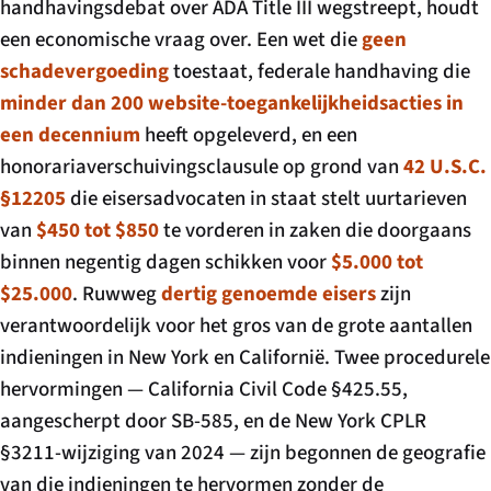
handhavingsdebat over ADA Title III wegstreept, houdt
een economische vraag over. Een wet die
geen
schadevergoeding
toestaat, federale handhaving die
minder dan 200 website-toegankelijkheidsacties in
een decennium
heeft opgeleverd, en een
honorariaverschuivingsclausule op grond van
42 U.S.C.
§12205
die eisersadvocaten in staat stelt uurtarieven
van
$450 tot $850
te vorderen in zaken die doorgaans
binnen negentig dagen schikken voor
$5.000 tot
$25.000
. Ruwweg
dertig genoemde eisers
zijn
verantwoordelijk voor het gros van de grote aantallen
indieningen in New York en Californië. Twee procedurele
hervormingen — California Civil Code §425.55,
aangescherpt door SB-585, en de New York CPLR
§3211-wijziging van 2024 — zijn begonnen de geografie
van die indieningen te hervormen zonder de