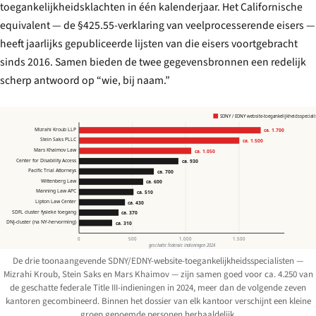
toegankelijkheidsklachten in één kalenderjaar. Het Californische
equivalent — de §425.55-verklaring van veelprocesserende eisers —
heeft jaarlijks gepubliceerde lijsten van die eisers voortgebracht
sinds 2016. Samen bieden de twee gegevensbronnen een redelijk
scherp antwoord op “wie, bij naam.”
SDNY / EDNY website-toegankelijkheidsspeciali
Mizrahi Kroub LLP
ca. 1.700
Stein Saks PLLC
ca. 1.500
Mars Khaimov Law
ca. 1.050
Center for Disability Access
ca. 930
Pacific Trial Attorneys
ca. 700
Wittenberg Law
ca. 600
Manning Law APC
ca. 510
Lipton Law Center
ca. 430
SDFL cluster fysieke toegang
ca. 370
DNJ-cluster (na NY-hervorming)
ca. 310
0
500
1.000
1.500
geschatte federale indieningen 2024
De drie toonaangevende SDNY/EDNY-website-toegankelijkheidsspecialisten —
Mizrahi Kroub, Stein Saks en Mars Khaimov — zijn samen goed voor ca. 4.250 van
de geschatte federale Title III-indieningen in 2024, meer dan de volgende zeven
kantoren gecombineerd. Binnen het dossier van elk kantoor verschijnt een kleine
groep genoemde personen herhaaldelijk.