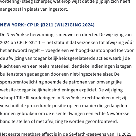
vordering) steeg scherper, wat erop wijst dat de pijplijn zich heeft
aangepast in plaats van ingestort.
NEW YORK: CPLR §3211 (WIJZIGING 2024)
De New Yorkse hervorming is nieuwer en directer. De wijziging van
2024 op CPLR §3211 — het statuut dat verzoeken tot afwijzing vóór
het antwoord regelt — voegde een verhoogd-aantoonpad toe voor
de afwijzing van toegankelijkheidsgerelateerde acties waarbij de
klacht een van een reeks materieel identieke indieningen is tegen
buitenstaten gedaagden door een niet-ingezetene eiser. De
sponsorentoelichting noemde de patronen van omvangrijke
website-toegankelijkheidsindieningen expliciet. De wijziging
schrapt Title III-vorderingen in New Yorkse rechtbanken niet; zij
verschuift de procedurele positie op een manier die gedaagden
kunnen gebruiken om de eiser te dwingen een echte New Yorkse
band te stellen of met afwijzing te worden geconfronteerd.
Het eerste meetbare effect is in de Seyfarth-gegevens van H1 2025.