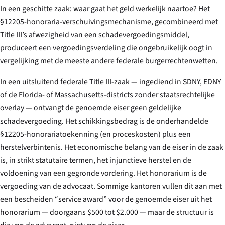
In een geschitte zaak: waar gaat het geld werkelijk naartoe? Het
§12205-honoraria-verschuivingsmechanisme, gecombineerd met
Title III’s afwezigheid van een schadevergoedingsmiddel,
produceert een vergoedingsverdeling die ongebruikelijk oogt in
vergelijking met de meeste andere federale burgerrechtenwetten.
In een uitsluitend federale Title III-zaak — ingediend in SDNY, EDNY
of de Florida- of Massachusetts-districts zonder staatsrechtelijke
overlay — ontvangt de genoemde eiser geen geldelijke
schadevergoeding. Het schikkingsbedrag is de onderhandelde
§12205-honorariatoekenning (en proceskosten) plus een
herstelverbintenis. Het economische belang van de eiser in de zaak
is, in strikt statutaire termen, het injunctieve herstel en de
voldoening van een gegronde vordering. Het honorarium is de
vergoeding van de advocaat. Sommige kantoren vullen dit aan met
een bescheiden “service award” voor de genoemde eiser uit het
honorarium — doorgaans $500 tot $2.000 — maar de structuur is