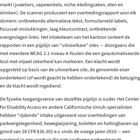
markt (juweliers, vapewinkels, niche-kledingzaken, eten en
drinken). De scanner produceert een overtredingsrapport voor elk
domein: ontbrekende alternatieve tekst, formulierveld-labels,
focusval-mislukkingen, laag kleurcontrast, ontbrekende
overgeslagen links. Het intaketeam van het kantoor sorteert de
rapporten in een pijplijn van “uitvoerbare” sites — doorgaans die
met meerdere WCAG 2.1 niveau A-fouten die een geautomatiseerde
tool met vrijwel zekerheid kan markeren. Een klacht wordt
opgesteld op basis van de uitvoerbare site, de genoemde eiser
ondertekent (of wordt geacht te hebben ondertekend) de betuiging
en de klacht wordt ingediend.
De fysieke-toegangsversie van dezelfde pijplijn is ouder. Het Center
for Disability Access en andere Californische Unruh-specialisten
hebben “rijdende” intake uitgevoerd voor overtredingen van
parkeergelegenheid, bewegwijzering, toiletten en hellingbanen op
grond van 28 CFR §36.302 e.v. sinds de vroege jaren 2010 — een
paralegal in een voertuig die niet-conforme parkeerlayouts