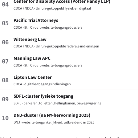
Center for Disability Access (Potter Handy LLP)
04
CDCA / NDCA · Unruh-gekoppeld fysiek en digitaal
Pacific Trial Attorneys
05
CDCA · 9th Circuit website-toegangsdossiers
Wittenberg Law
06
CDCA / NDCA · Unruh-gekoppelde federale indieningen
Manning Law APC
07
CDCA · 9th Circuit website-toegangsdossiers
Lipton Law Center
08
CDCA · digitale-toegangsindieningen
SDFL-cluster fysieke toegang
09
SDFL · parkeren, toiletten, hellingbanen, bewegwijzering
DNJ-cluster (na NY-hervorming 2025)
10
DNJ · website-toegankelijkheid, uitbreidend in 2025