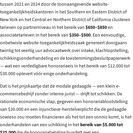
tussen 2021 en 2024 door de toonaangevende website-
toegankelijkheidskantoren in het Southern en Eastern District of
New York en het Central en Northern District of California clusteren
tarieven op partnerniveau in het bereik van
$650–$850
en
associatetarieven in het bereik van
$350–$500
. Een eenvoudige,
onbetwiste website-toegankelijkheidszaak genereert doorgaans
twintig tot veertig uur advocaatwerk over intake, klachtopstelling,
schikkingsonderhandeling en de toestemmingsbesluitpapierwerk
— wat een verdedigbare honorariaeis in het bereik van $12.000 tot
$30.000 oplevert vóór enige onderhandeling.
Dat is het prijskaartje dat de modale gedaagde — een klein e-
commercebedrijf zonder interne jurist — drijft tot schikken. De
rationele economische stap, gegeven een honorariablootstelling
van $30.000 en een injunctieve-herstelverplicht die de gedaagde
sowieso zou moeten financieren als het tot een vonnis komt, is het
onderhandelen van een schikking in het
bereik van $5.000 tot
$25.000
die de honorariabetaling bundelt met een