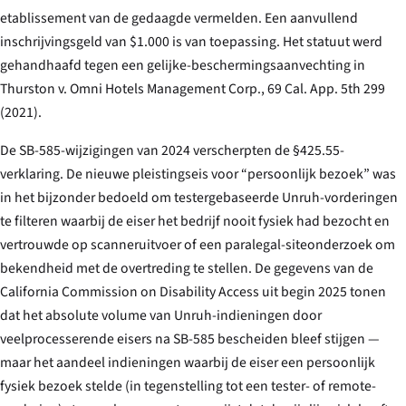
etablissement van de gedaagde vermelden. Een aanvullend
inschrijvingsgeld van $1.000 is van toepassing. Het statuut werd
gehandhaafd tegen een gelijke-beschermingsaanvechting in
Thurston v. Omni Hotels Management Corp.
, 69 Cal. App. 5th 299
(2021).
De SB-585-wijzigingen van 2024 verscherpten de §425.55-
verklaring. De nieuwe pleistingseis voor “persoonlijk bezoek” was
in het bijzonder bedoeld om testergebaseerde Unruh-vorderingen
te filteren waarbij de eiser het bedrijf nooit fysiek had bezocht en
vertrouwde op scanneruitvoer of een paralegal-siteonderzoek om
bekendheid met de overtreding te stellen. De gegevens van de
California Commission on Disability Access uit begin 2025 tonen
dat het absolute volume van Unruh-indieningen door
veelprocesserende eisers na SB-585 bescheiden bleef stijgen —
maar het aandeel indieningen waarbij de eiser een persoonlijk
fysiek bezoek stelde (in tegenstelling tot een tester- of remote-