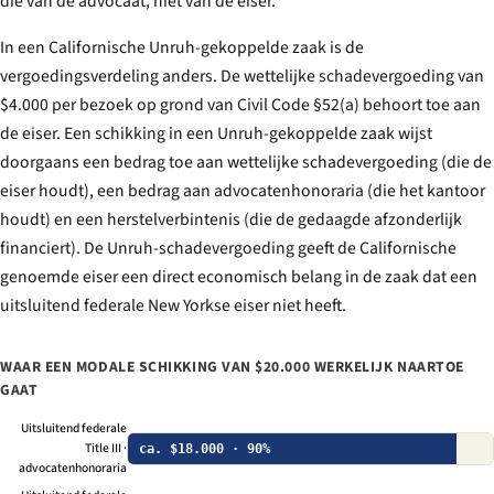
die van de advocaat, niet van de eiser.
In een Californische Unruh-gekoppelde zaak is de
vergoedingsverdeling anders. De wettelijke schadevergoeding van
$4.000 per bezoek op grond van Civil Code §52(a) behoort toe aan
de eiser. Een schikking in een Unruh-gekoppelde zaak wijst
doorgaans een bedrag toe aan wettelijke schadevergoeding (die de
eiser houdt), een bedrag aan advocatenhonoraria (die het kantoor
houdt) en een herstelverbintenis (die de gedaagde afzonderlijk
financiert). De Unruh-schadevergoeding geeft de Californische
genoemde eiser een direct economisch belang in de zaak dat een
uitsluitend federale New Yorkse eiser niet heeft.
WAAR EEN MODALE SCHIKKING VAN $20.000 WERKELIJK NAARTOE
GAAT
Uitsluitend federale
Title III ·
ca. $18.000 · 90%
advocatenhonoraria