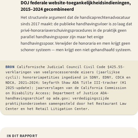
DOJ federale website-toegankelijkheidsindieningen,
2015–2024 gecombineerd
Het structurele argument dat de handicaprechtenadvocatuur
sinds 2017 maakt: de publieke handhavingsvloer is zo laag dat
privé-honorariaverschuivingsprocedures in de praktijk geen
parallel handhavingsspoor zijn maar het enige
handhavingsspoor. Verwijder de honoraria en men krijgt geen
schoner systeem — men krijgt een niet-gehandhaafd systeem.
BRON
Californische Judicial Council Civil Code §425.55-
verklaringen van veelprocesserende eisers (jaarlijkse
cycli); honorariapetities ingediend in SDNY, EDNY, CDCA en
NDCA, 2021–2024; Seyfarth Shaw ADA Title III-tracker (H1
2025-update); jaarverslagen van de California Commission
on Disability Access; Department of Justice ADA-
handhavingsarchief op ada.gov; verdedigingszijde
praktijkonderzoeken samengesteld door het Restaurant Law
Center en het Retail Litigation Center.
IN DIT RAPPORT