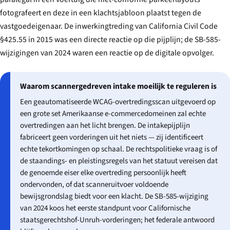
fotografeert en deze in een klachtsjabloon plaatst tegen de
vastgoedeigenaar. De inwerkingtreding van California Civil Code
§425.55 in 2015 was een directe reactie op die pijplijn; de SB-585-
wijzigingen van 2024 waren een reactie op de digitale opvolger.
Waarom scannergedreven intake moeilijk te reguleren is
Een geautomatiseerde WCAG-overtredingsscan uitgevoerd op
een grote set Amerikaanse e-commercedomeinen zal echte
overtredingen aan het licht brengen. De intakepijplijn
fabriceert geen vorderingen uit het niets — zij identificeert
echte tekortkomingen op schaal. De rechtspolitieke vraag is of
de staandings- en pleistingsregels van het statuut vereisen dat
de genoemde eiser elke overtreding persoonlijk heeft
ondervonden, of dat scanneruitvoer voldoende
bewijsgrondslag biedt voor een klacht. De SB-585-wijziging
van 2024 koos het eerste standpunt voor Californische
staatsgerechtshof-Unruh-vorderingen; het federale antwoord