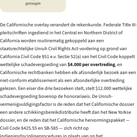
gedaagde
De Californische overlay verandert de rekenkunde. Federale Title III-
pleitschriften ingediend in het Central en Northern District of
California worden routinematig gekoppeld aan een
staatsrechtelijke Unruh Civil Rights Act-vordering op grond van
California Civil Code §51 e.v. Sectie 52(a) van het Civil Code koppelt
wettelijke schadevergoeding van
$4.000 per overtreding
, en
Californische rechtbanken hebben elk afzonderlijk bezoek aan een
niet-conform etablissement als een afzonderlijke overtreding
gelezen. Een eiser die drie bezoeken stelt, stelt $12.000 wettelijke
schadevergoeding bovenop de honorariaeis. De Unruh-
vermenigvuldigingsfactor is de reden dat het Californische dossier
een andere schikkingsbereikdistributie heeft dan het New Yorkse
dossier, en de reden dat het Californische hervormingspakket —
Civil Code §425.55 en SB-585 — zich richt op
indienigsdisciplineprocedures in plaats van op het