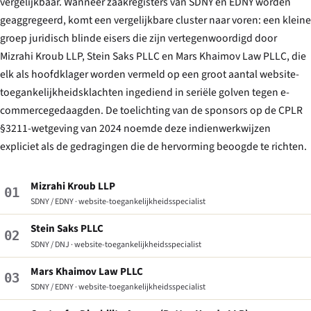
vergelijkbaar. Wanneer zaakregisters van SDNY en EDNY worden
geaggregeerd, komt een vergelijkbare cluster naar voren: een kleine
groep juridisch blinde eisers die zijn vertegenwoordigd door
Mizrahi Kroub LLP, Stein Saks PLLC en Mars Khaimov Law PLLC, die
elk als hoofdklager worden vermeld op een groot aantal website-
toegankelijkheidsklachten ingediend in seriële golven tegen e-
commercegedaagden. De toelichting van de sponsors op de CPLR
§3211-wetgeving van 2024 noemde deze indienwerkwijzen
expliciet als de gedragingen die de hervorming beoogde te richten.
Mizrahi Kroub LLP
01
SDNY / EDNY · website-toegankelijkheidsspecialist
Stein Saks PLLC
02
SDNY / DNJ · website-toegankelijkheidsspecialist
Mars Khaimov Law PLLC
03
SDNY / EDNY · website-toegankelijkheidsspecialist