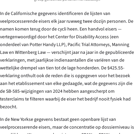
In de Californische gegevens identificeren de lijsten van
veelprocesserende eisers elk jaar ruwweg twee dozijn personen. De
namen komen terug door de cycli heen. Een handvol eisers —
vertegenwoordigd door het Center for Disability Access (een
onderdeel van Potter Handy LLP), Pacific Trial Attorneys, Manning
Law en Wittenberg Law — verschijnt jaar na jaar in de gepubliceerde
verklaringen, met jaarlijkse indienaantallen die variëren van de
wettelijke drempel van tien tot de lage honderden. De §425.55-
verklaring onthult ook de reden die is opgegeven voor het bezoek
aan het etablissement van elke gedaagde, wat de gegevens zijn die
de SB-585-wijzigingen van 2024 hebben aangescherpt om
testerclaims te filteren waarbij de eiser het bedrijf nooit fysiek had
bezocht.
In de New Yorkse gegevens bestaat geen openbare lijst van
veelprocesserende eisers, maar de concentratie op dossierniveau is