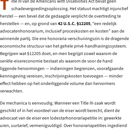
T
itle III van de Americans with Disabilities Act bevat geen
schadevergoedingsoplossing. Het statuut machtigt injunctief
herstel — een bevel dat de gedaagde verplicht de overtreding te
herstellen — en, op grond van
42 U.S.C. §12205
, “een redelijk
advocatenhonorarium, inclusief proceskosten en kosten” aan de
winnende partij. Die ene honoraria-verschuivingszin is de dragende
economische structuur van het gehele privé-handhavingssysteem.
Begrijpen wat §12205 doet, en men begrijpt zowel waarom de
seriële-eisereconomie bestaat als waarom de voor de hand
liggende hervormingen — indieningen begrenzen, voorafgaande
kennisgeving vereisen, inschrijvingskosten toevoegen — minder
effect hebben op het onderliggende volume dan hervormers
verwachten.
De mechanica is eenvoudig. Wanneer een Title III-zaak wordt
geschikt of in het voordeel van de eiser wordt berecht, dient de
advocaat van de eiser een lodestarhonorariapetitie in: gewerkte
uren, uurtarief, vermenigvuldigd. Over honorariapetities ingediend