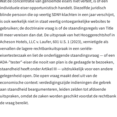
Wat de concentratie van genoemde eisers
niet
vertelt, is of een
individuele eiser opportunistisch handelt. Diezelfde juridisch
blinde persoon die op veertig SDNY-klachten in een jaar verschijnt,
is ook werkelijk niet in staat veertig ontoegankelijke websites te
gebruiken; de doctrinaire vraag is of de staandingsregels van Title
III meer vereisen dan dat. De uitspraak van het Hooggerechtshof in
Acheson Hotels, LLC v. Laufer
, 601 U.S. 1 (2023), vernietigde als
vervallen de lagere-rechtbankuitspraak in een seriële-
eisertesterzaak en liet de onderliggende staandingsvraag — of een
ADA-”tester”-eiser die nooit van plan is de gedaagde te bezoeken,
staandheid heeft onder Artikel III — uitdrukkelijk voor een andere
gelegenheid open. Die open vraag maakt deel uit van de
economische context: verdedigingszijde indieningen die gebrek
aan staandheid beargumenteren, leiden zelden tot afdoende
uitspraken, omdat de zaken worden geschikt voordat de rechtbank
de vraag bereikt.