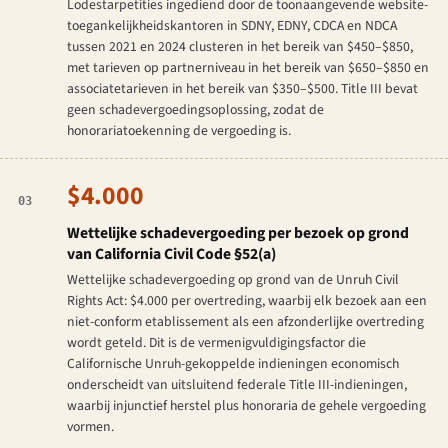
Lodestarpetities ingediend door de toonaangevende website-
toegankelijkheidskantoren in SDNY, EDNY, CDCA en NDCA
tussen 2021 en 2024 clusteren in het bereik van $450–$850,
met tarieven op partnerniveau in het bereik van $650–$850 en
associatetarieven in het bereik van $350–$500. Title III bevat
geen schadevergoedingsoplossing, zodat de
honorariatoekenning de vergoeding is.
$4.000
03
Wettelijke schadevergoeding per bezoek op grond
van California Civil Code §52(a)
Wettelijke schadevergoeding op grond van de Unruh Civil
Rights Act: $4.000 per overtreding, waarbij elk bezoek aan een
niet-conform etablissement als een afzonderlijke overtreding
wordt geteld. Dit is de vermenigvuldigingsfactor die
Californische Unruh-gekoppelde indieningen economisch
onderscheidt van uitsluitend federale Title III-indieningen,
waarbij injunctief herstel plus honoraria de gehele vergoeding
vormen.