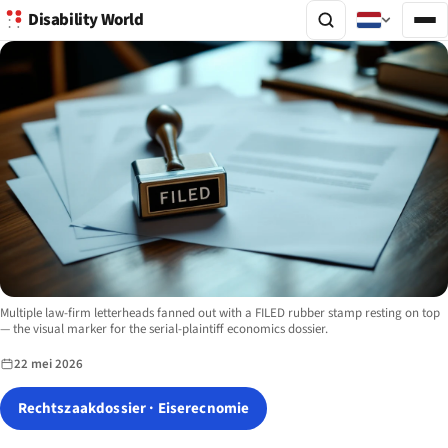
Disability World
Image description:
Multiple law-firm letterheads fanned out with a FILED rubber stamp resting on top
— the visual marker for the serial-plaintiff economics dossier.
22 mei 2026
Rechtszaakdossier · Eiserecnomie