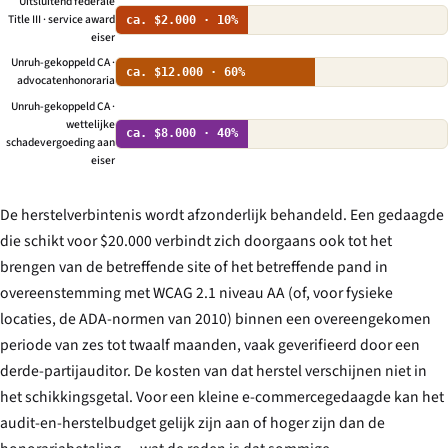
Uitsluitend federale
Title III · service award
ca. $2.000 · 10%
eiser
Unruh-gekoppeld CA ·
ca. $12.000 · 60%
advocatenhonoraria
Unruh-gekoppeld CA ·
wettelijke
ca. $8.000 · 40%
schadevergoeding aan
eiser
De herstelverbintenis wordt afzonderlijk behandeld. Een gedaagde
die schikt voor $20.000 verbindt zich doorgaans ook tot het
brengen van de betreffende site of het betreffende pand in
overeenstemming met WCAG 2.1 niveau AA (of, voor fysieke
locaties, de ADA-normen van 2010) binnen een overeengekomen
periode van zes tot twaalf maanden, vaak geverifieerd door een
derde-partijauditor. De kosten van dat herstel verschijnen niet in
het schikkingsgetal. Voor een kleine e-commercegedaagde kan het
audit-en-herstelbudget gelijk zijn aan of hoger zijn dan de