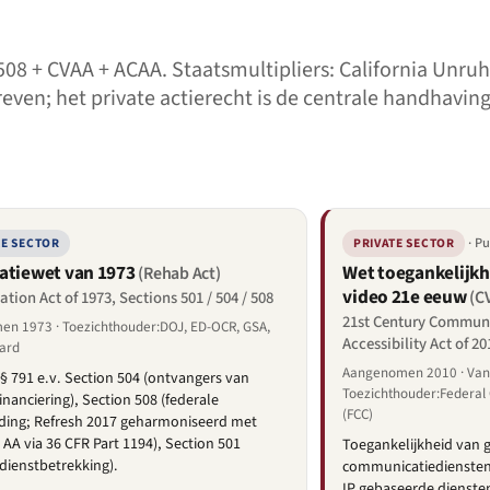
08 + CVAA + ACAA. Staatsmultipliers: California Unruh
even; het private actierecht is de centrale handhavin
· Pu
KE SECTOR
PRIVATE SECTOR
atiewet van 1973
Wet toegankelijk
(Rehab Act)
video 21e eeuw
(C
ation Act of 1973, Sections 501 / 504 / 508
21st Century Commun
n 1973 · Toezichthouder:DOJ, ED-OCR, GSA,
Accessibility Act of 20
ard
Aangenomen 2010 · Van 
 § 791 e.v. Section 504 (ontvangers van
Toezichthouder:Federa
inanciering), Section 508 (federale
(FCC)
ding; Refresh 2017 geharmoniseerd met
AA via 36 CFR Part 1194), Section 501
Toegankelijkheid van
 dienstbetrekking).
communicatiediensten
IP gebaseerde dienste