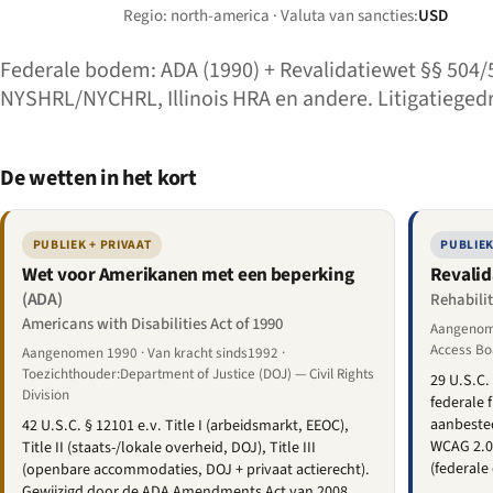
Regio: north-america · Valuta van sancties:
USD
Federale bodem: ADA (1990) + Revalidatiewet §§ 504/5
NYSHRL/NYCHRL, Illinois HRA en andere. Litigatiegedr
De wetten in het kort
PUBLIEK + PRIVAAT
PUBLIE
Wet voor Amerikanen met een beperking
Revalid
(ADA)
Rehabilit
Americans with Disabilities Act of 1990
Aangenome
Access Bo
Aangenomen 1990 · Van kracht sinds1992 ·
Toezichthouder:Department of Justice (DOJ) — Civil Rights
29 U.S.C.
Division
federale f
aanbeste
42 U.S.C. § 12101 e.v. Title I (arbeidsmarkt, EEOC),
WCAG 2.0 
Title II (staats-/lokale overheid, DOJ), Title III
(federale
(openbare accommodaties, DOJ + privaat actierecht).
Gewijzigd door de ADA Amendments Act van 2008