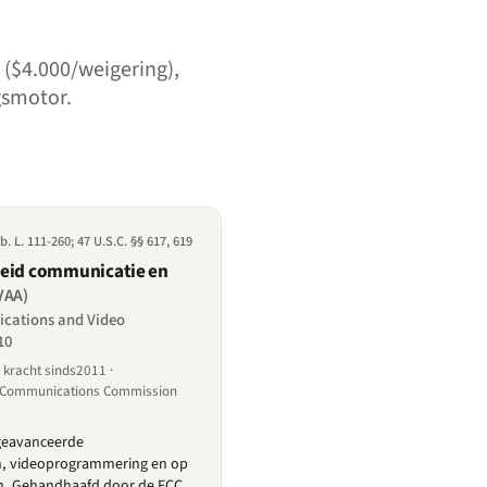
 ($4.000/weigering),
gsmotor.
b. L. 111-260; 47 U.S.C. §§ 617, 619
heid communicatie en
VAA)
ications and Video
10
kracht sinds2011 ·
l Communications Commission
 geavanceerde
, videoprogrammering en op
n. Gehandhaafd door de FCC.