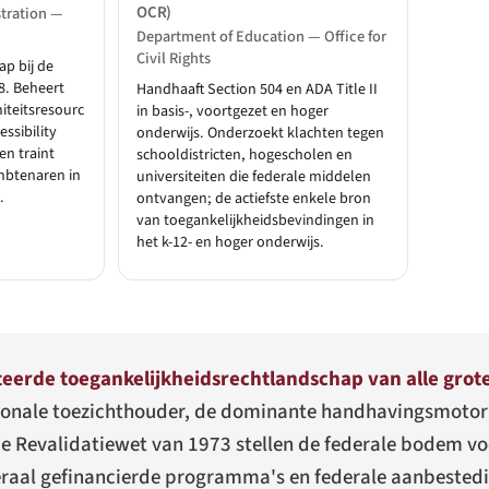
OCR)
stration —
Department of Education — Office for
Civil Rights
ap bij de
8. Beheert
Handhaaft Section 504 en ADA Title II
iteitsresourc
in basis-, voortgezet en hoger
ssibility
onderwijs. Onderzoekt klachten tegen
en traint
schooldistricten, hogescholen en
mbtenaren in
universiteiten die federale middelen
.
ontvangen; de actiefste enkele bron
van toegankelijkheidsbevindingen in
het k-12- en hoger onderwijs.
eerde toegankelijkheidsrechtlandschap van alle gro
ationale toezichthouder, de dominante handhavingsmoto
 de Revalidatiewet van 1973 stellen de federale bodem v
aal gefinancierde programma's en federale aanbestedi