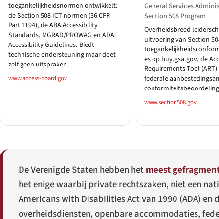
toegankelijkheidsnormen ontwikkelt:
General Services Admini
de Section 508 ICT-normen (36 CFR
Section 508 Program
Part 1194), de ABA Accessibility
Overheidsbreed leidersch
Standards, MGRAD/PROWAG en ADA
uitvoering van Section 50
Accessibility Guidelines. Biedt
toegankelijkheidsconform
technische ondersteuning maar doet
es op buy.gsa.gov, de Acce
zelf geen uitspraken.
Requirements Tool (ART) 
www.access-board.gov
federale aanbestedingsa
conformiteitsbeoordeling
www.section508.gov
De Verenigde Staten hebben het
meest gefragment
het enige waarbij private rechtszaken, niet een n
Americans with Disabilities Act van 1990 (ADA) en
overheidsdiensten, openbare accommodaties, feder