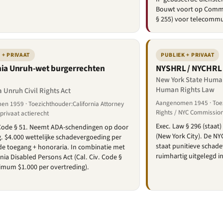
Bouwt voort op Commun
§ 255) voor telecommu
 + PRIVAAT
PUBLIEK + PRIVAAT
nia Unruh-wet burgerrechten
NYSHRL / NYCHRL
New York State Human
Human Rights Law
a Unruh Civil Rights Act
Aangenomen 1945 · Toez
n 1959 · Toezichthouder:California Attorney
Rights / NYC Commissio
privaat actierecht
Exec. Law § 296 (staat
 Code § 51. Neemt ADA-schendingen op door
(New York City). De N
g. $4.000 wettelijke schadevergoeding per
staat punitieve schad
e toegang + honoraria. In combinatie met
ruimhartig uitgelegd i
rnia Disabled Persons Act (Cal. Civ. Code §
imum $1.000 per overtreding).