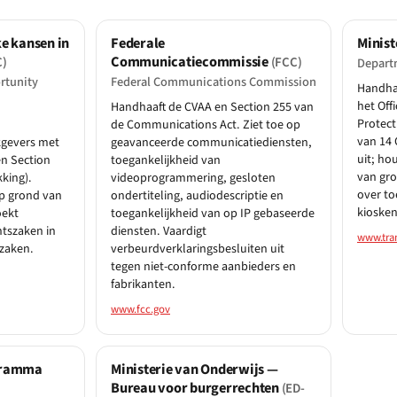
e kansen in
Federale
Minist
Communicatiecommissie
C)
(FCC)
Depart
rtunity
Federal Communications Commission
Handhaa
het Off
Handhaaft de CVAA en Section 255 van
Protect
de Communications Act. Ziet toe op
van 14 
kgevers met
geavanceerde communicatiediensten,
uit; ho
n Section
toegankelijkheid van
van gro
kking).
videoprogrammering, gesloten
over to
op grond van
ondertiteling, audiodescriptie en
kiosken
oekt
toegankelijkheid van op IP gebaseerde
htszaken in
diensten. Vaardigt
www.tra
ezaken.
verbeurdverklaringsbesluiten uit
tegen niet-conforme aanbieders en
fabrikanten.
www.fcc.gov
gramma
Ministerie van Onderwijs —
Bureau voor burgerrechten
(ED-