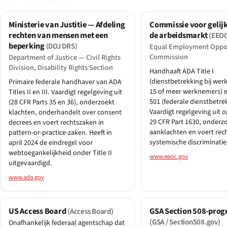
Ministerie van Justitie — Afdeling
Commissie voor gelijk
rechten van mensen met een
de arbeidsmarkt
(EEO
beperking
(DOJ DRS)
Equal Employment Oppo
Commission
Department of Justice — Civil Rights
Division, Disability Rights Section
Handhaaft ADA Title I
(dienstbetrekking bij wer
Primaire federale handhaver van ADA
15 of meer werknemers) e
Titles II en III. Vaardigt regelgeving uit
501 (federale dienstbetre
(28 CFR Parts 35 en 36), onderzoekt
Vaardigt regelgeving uit 
klachten, onderhandelt over consent
29 CFR Part 1630, onderz
decrees en voert rechtszaken in
aanklachten en voert rec
pattern-or-practice-zaken. Heeft in
systemische discriminati
april 2024 de eindregel voor
webtoegankelijkheid onder Title II
www.eeoc.gov
uitgevaardigd.
www.ada.gov
US Access Board
GSA Section 508-pro
(Access Board)
(GSA / Section508.gov)
Onafhankelijk federaal agentschap dat