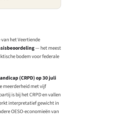
 van het Veertiende
asisbeoordeling
— het meest
raktische bodem voor federale
ndicap (CRPD) op 30 juli
e meerderheid met vijf
rtij is bij het CRPD en vallen
kt interpretatief gewicht in
e andere OESO-economieën van