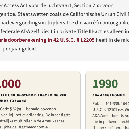
 Access Act voor de luchtvaart, Section 255 voor
 toe. Staatswetten zoals de Californische Unruh Civil R
adevergoedingsmultipliers toe die van één ontoegankel
derale ADA zelf biedt in private Title III-acties alleen i
iadoorberekening in 42 U.S.C. § 12205
heeft in de mi
per jaar geleid.
.000
1990
IJKE UNRUH-SCHADEVERGOEDING PER
ADA AANGENOMEN
ERDE TOEGANG
Pub. L. 101-336, 104 
. Code § 52(a) — betaald bovenop
U.S.C. § 12101 e.v. W
a en injunctieverlichting. De krachtigste
ADA Amendments Act 
ttelijke multiplier in de Amerikaanse
die beperkende rechte
lijkheidslitigatieeconomie.
"beperking" terugdra