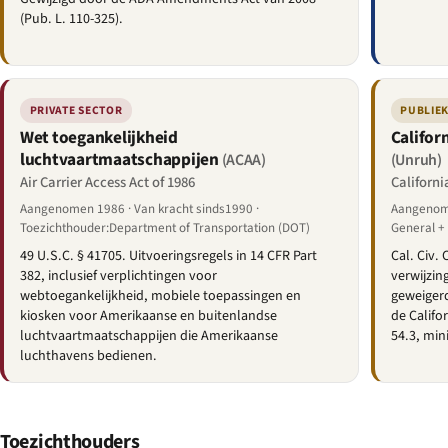
(Pub. L. 110-325).
PRIVATE SECTOR
PUBLIEK
Wet toegankelijkheid
Califor
luchtvaartmaatschappijen
(ACAA)
(Unruh)
Air Carrier Access Act of 1986
Californi
Aangenomen 1986 · Van kracht sinds1990 ·
Aangenome
Toezichthouder:Department of Transportation (DOT)
General + 
49 U.S.C. § 41705. Uitvoeringsregels in 14 CFR Part
Cal. Civ.
382, inclusief verplichtingen voor
verwijzin
webtoegankelijkheid, mobiele toepassingen en
geweigerd
kiosken voor Amerikaanse en buitenlandse
de Califo
luchtvaartmaatschappijen die Amerikaanse
54.3, min
luchthavens bedienen.
Toezichthouders