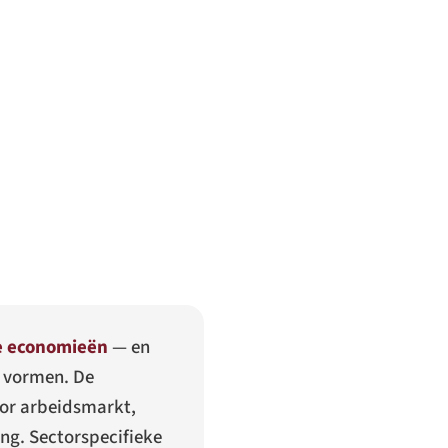
te economieën
— en
r vormen. De
oor arbeidsmarkt,
ng. Sectorspecifieke