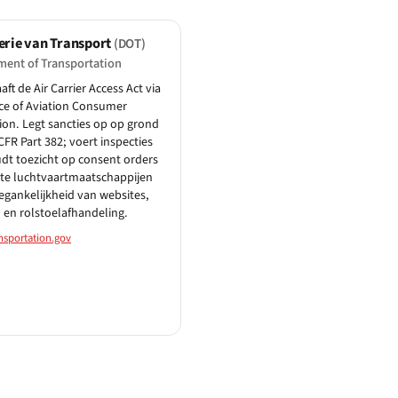
erie van Transport
(DOT)
ment of Transportation
ft de Air Carrier Access Act via
ice of Aviation Consumer
ion. Legt sancties op op grond
CFR Part 382; voert inspecties
udt toezicht op consent orders
te luchtvaartmaatschappijen
egankelijkheid van websites,
 en rolstoelafhandeling.
nsportation.gov