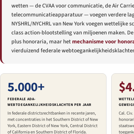
wetten — de CVAA voor communicatie, de Air Carrier
telecommunicatieapparatuur — voegen verdere lagen
NYSHRL/NYCHRL van New York voegen wettelijke sch
class action-blootstelling van miljoenen maken. De fe
plus honoraria, maar het
mechanisme voor honorar
vierduizend federale webtoegankelijkheidsklachten 
5.000+
$4
FEDERALE ADA-
WETTEL
WEBTOEGANKELIJKHEIDSKLACHTEN PER JAAR
GEWEIG
In federale districtsrechtbanken in recente jaren,
Cal. Civ
met concentraties in het Southern District of New
honorari
York, Eastern District of New York, Central District
staatswe
of California en Southern District of Florida.
toeganke