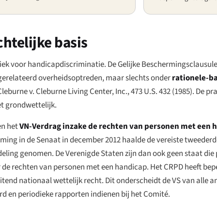
htelijke basis
iek voor handicapdiscriminatie. De Gelijke Beschermingsclausule
gerelateerd overheidsoptreden, maar slechts onder
rationele-b
Cleburne v. Cleburne Living Center, Inc.
, 473 U.S. 432 (1985). De p
t grondwettelijk.
en het
VN-Verdrag inzake de rechten van personen met een ha
emming in de Senaat in december 2012 haalde de vereiste tweederd
eling genomen. De Verenigde Staten zijn dan ook geen staat die pa
 de rechten van personen met een handicap. Het CRPD heeft beper
itend nationaal wettelijk recht. Dit onderscheidt de VS van all
rd en periodieke rapporten indienen bij het Comité.