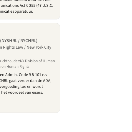
ications Act § 255 (47 U.S.C.
nicatieapparatuur.
(NYSHRL / NYCHRL)
 Rights Law / New York City
ichthouder:NY Division of Human
n on Human Rights
) en Admin. Code § 8-101 e.v.
YCHRL gaat verder dan de ADA,
evergoeding toe en wordt
n het voordeel van eisers.