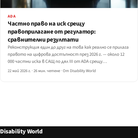
ADA
Частно право на иск срещу
правоприлагане от регулатор:
сравнителни резултати
Реконструкция един до друг на това как реално се прилага
правото на цифрова достъпност през 2026 г. — около 12
000 частни иска в САЩ по дял III от ADA срещу
няколкостотин действия, водени от регулатор, в ЕС и
22 май 2026 г.
·
26 мин. четене
·
От Disability World
Обединеното кралство.
Disability World