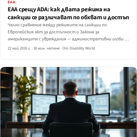
EAA
EAA срещу ADA: как двата режима на
санкции се различават по обхват и достъп
Челно сравнение между режимите на санкции по
Европейския акт за достъпност и Закона за
американците с увреждания — административни глоби на
ниво държава членка от €5 000 до €1 милион спрямо
22 май 2026 г.
·
30 мин. четене
·
От Disability World
граждански санкции в САЩ до 114 189 щ.д. за последващо
нарушение плюс разпореждания и хонорари.