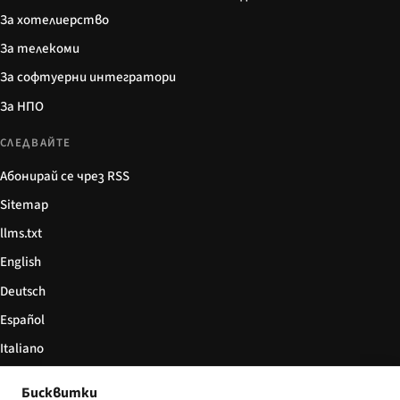
За хотелиерство
За телекоми
За софтуерни интегратори
За НПО
СЛЕДВАЙТЕ
Абонирай се чрез RSS
Sitemap
llms.txt
English
Deutsch
Español
Italiano
Български
Бисквитки