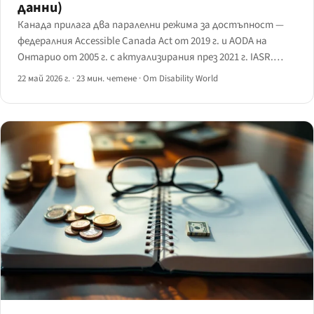
данни)
Канада прилага два паралелни режима за достъпност —
федералния Accessible Canada Act от 2019 г. и AODA на
Онтарио от 2005 г. с актуализирания през 2021 г. IASR.
Кого обвързват, кога съответствието захапва, кои
22 май 2026 г.
·
23 мин. четене
·
От Disability World
технически стандарти важат и как реално работи
правоприлагането.