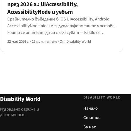
през 2026 г.: UIAccessibility,
AccessibilityNode и уебът
Сравнително въведение в iOS UIAccessibility, Android
AccessibilityNodeInfo и междуплатформените мостове,
които се опитват да ги съгласуват — какво се
картографира чисто, какво не, и къде се вписва
22 май 2026 г.
·
15 мин. четене
·
От Disability World
мобилният уеб.
DISABILITY WORLD
Disability World
Начало
Изградено с грижа и
достъпност.
Статии
За нас