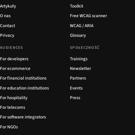
Artykuły
Toolkit
O nas
Free WCAG scanner
Contact
WCAG / ARIA
Privacy
Glossary
AUDIENCES
SPOŁECZNOŚĆ
For developers
Trainings
For ecommerce
Newsletter
For financial institutions
Partners
For education institutions
Events
For hospitality
Press
For telecoms
For software integrators
For NGOs