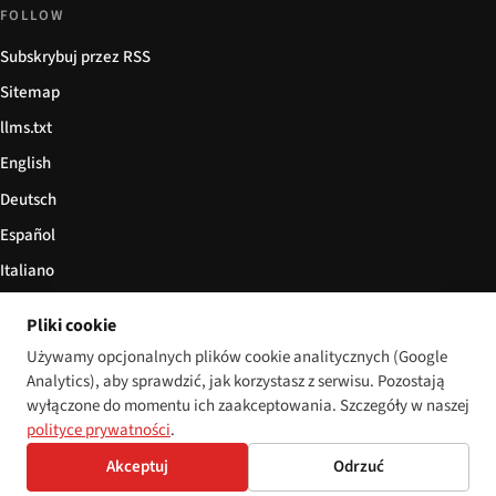
FOLLOW
Subskrybuj przez RSS
Sitemap
llms.txt
English
Deutsch
Español
Italiano
Български
Pliki cookie
简体中文
Używamy opcjonalnych plików cookie analitycznych (Google
Analytics), aby sprawdzić, jak korzystasz z serwisu. Pozostają
wyłączone do momentu ich zaakceptowania. Szczegóły w naszej
polityce prywatności
.
© 2026 Disability World. Wszelkie prawa zastrzeżone.
Cookie settings
Akceptuj
Odrzuć
English
Deutsch
Español
Italiano
Български
简体中文
Polski
Français
Język: