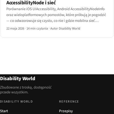
AccessibilityNode i sieć
Porównanie iOS UIAccessibility, Android AccessibilityNodeInfo
oraz wieloplatformowych pomostów, które próbują je pogodzić
— co odwzorowuje się czysto, co nie i gdzie mobilna sieć
zawodzi.
22 maja 2026
·
14 min czytania
·
Autor Disability World
Disability World
Zbudowane z troską, dostępność
przede wszystkim.
DISABILITY WORLD
REFERENCE
Start
Przepisy