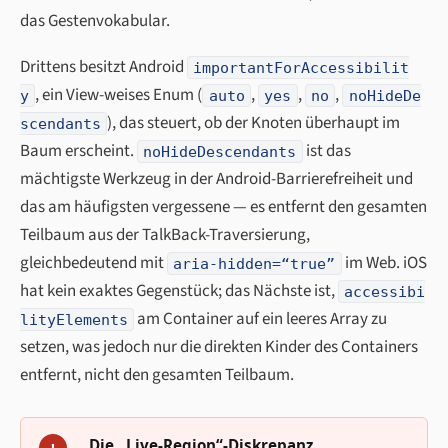
das Gestenvokabular.
Drittens besitzt Android
importantForAccessibilit
, ein View-weises Enum (
,
,
,
y
auto
yes
no
noHideDe
), das steuert, ob der Knoten überhaupt im
scendants
Baum erscheint.
ist das
noHideDescendants
mächtigste Werkzeug in der Android-Barrierefreiheit und
das am häufigsten vergessene — es entfernt den gesamten
Teilbaum aus der TalkBack-Traversierung,
gleichbedeutend mit
im Web. iOS
aria-hidden=“true”
hat kein exaktes Gegenstück; das Nächste ist,
accessibi
am Container auf ein leeres Array zu
lityElements
setzen, was jedoch nur die direkten Kinder des Containers
entfernt, nicht den gesamten Teilbaum.
Die „Live-Region“-Diskrepanz