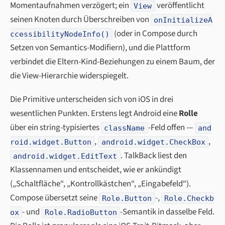
Momentaufnahmen verzögert; ein
veröffentlicht
View
seinen Knoten durch Überschreiben von
onInitializeA
(oder in Compose durch
ccessibilityNodeInfo()
Setzen von Semantics-Modifiern), und die Plattform
verbindet die Eltern-Kind-Beziehungen zu einem Baum, der
die View-Hierarchie widerspiegelt.
Die Primitive unterscheiden sich von iOS in drei
wesentlichen Punkten. Erstens legt Android eine
Rolle
über ein string-typisiertes
-Feld offen —
className
and
,
,
roid.widget.Button
android.widget.CheckBox
. TalkBack liest den
android.widget.EditText
Klassennamen und entscheidet, wie er ankündigt
(„Schaltfläche“, „Kontrollkästchen“, „Eingabefeld“).
Compose übersetzt seine
-,
Role.Button
Role.Checkb
- und
-Semantik in dasselbe Feld.
ox
Role.RadioButton