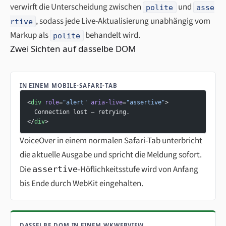
verwirft die Unterscheidung zwischen
und
polite
asse
, sodass jede Live-Aktualisierung unabhängig vom
rtive
Markup als
behandelt wird.
polite
Zwei Sichten auf dasselbe DOM
IN EINEM MOBILE-SAFARI-TAB
<
div
 role
=
"alert"
 aria-live
=
"assertive"
>
  Connection lost — retrying.
</
div
>
VoiceOver in einem normalen Safari-Tab unterbricht
die aktuelle Ausgabe und spricht die Meldung sofort.
Die
-Höflichkeitsstufe wird von Anfang
assertive
bis Ende durch WebKit eingehalten.
DASSELBE DOM IN EINEM WKWEBVIEW