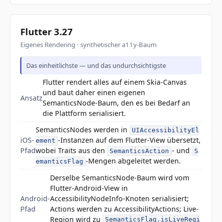
Flutter 3.27
Eigenes Rendering · synthetischer a11y-Baum
Das einheitlichste — und das undurchsichtigste
Flutter rendert alles auf einem Skia-Canvas
und baut daher einen eigenen
Ansatz
SemanticsNode-Baum, den es bei Bedarf an
die Plattform serialisiert.
SemanticsNodes werden in
UIAccessibilityEl
iOS-
-Instanzen auf dem Flutter-View übersetzt,
ement
Pfad
wobei Traits aus den
- und
SemanticsAction
S
-Mengen abgeleitet werden.
emanticsFlag
Derselbe SemanticsNode-Baum wird vom
Flutter-Android-View in
Android-
AccessibilityNodeInfo-Knoten serialisiert;
Pfad
Actions werden zu AccessibilityActions; Live-
Region wird zu
SemanticsFlag.isLiveRegi