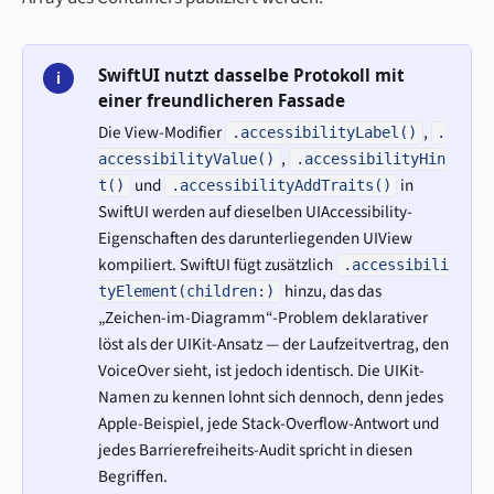
SwiftUI nutzt dasselbe Protokoll mit
i
einer freundlicheren Fassade
Die View-Modifier
,
.accessibilityLabel()
.
,
accessibilityValue()
.accessibilityHin
und
in
t()
.accessibilityAddTraits()
SwiftUI werden auf dieselben UIAccessibility-
Eigenschaften des darunterliegenden UIView
kompiliert. SwiftUI fügt zusätzlich
.accessibili
hinzu, das das
tyElement(children:)
„Zeichen-im-Diagramm“-Problem deklarativer
löst als der UIKit-Ansatz — der Laufzeitvertrag, den
VoiceOver sieht, ist jedoch identisch. Die UIKit-
Namen zu kennen lohnt sich dennoch, denn jedes
Apple-Beispiel, jede Stack-Overflow-Antwort und
jedes Barrierefreiheits-Audit spricht in diesen
Begriffen.