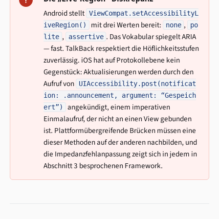
!
Android stellt
ViewCompat.setAccessibilityL
mit drei Werten bereit:
,
iveRegion()
none
po
,
. Das Vokabular spiegelt ARIA
lite
assertive
— fast. TalkBack respektiert die Höflichkeitsstufen
zuverlässig. iOS hat auf Protokollebene kein
Gegenstück: Aktualisierungen werden durch den
Aufruf von
UIAccessibility.post(notificat
ion: .announcement, argument: “Gespeich
angekündigt, einem imperativen
ert”)
Einmalaufruf, der nicht an einen View gebunden
ist. Plattformübergreifende Brücken müssen eine
dieser Methoden auf der anderen nachbilden, und
die Impedanzfehlanpassung zeigt sich in jedem in
Abschnitt 3 besprochenen Framework.