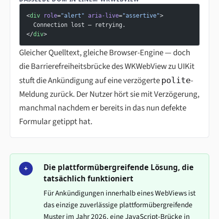
<
div
 role
=
"alert"
 aria-live
=
"assertive"
>
  Connection lost — retrying.
</
div
>
Gleicher Quelltext, gleiche Browser-Engine — doch
die Barrierefreiheitsbrücke des WKWebView zu UIKit
stuft die Ankündigung auf eine verzögerte
-
polite
Meldung zurück. Der Nutzer hört sie mit Verzögerung,
manchmal nachdem er bereits in das nun defekte
Formular getippt hat.
Die plattformübergreifende Lösung, die
+
tatsächlich funktioniert
Für Ankündigungen innerhalb eines WebViews ist
das einzige zuverlässige plattformübergreifende
Muster im Jahr 2026, eine JavaScript-Brücke in