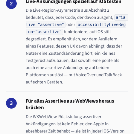
Live-Ankündigungen speziell auf iOS testen
2
Die Live-Region-Asymmetrie aus Abschnitt 2
bedeutet, dass jeder Code, der davon ausgeht,
aria-
oder
live=“assertive”
accessibilityLiveReg
funktioniere, auf iOS still
ion=“assertive”
degradiert. Es empfiehlt sich, vor dem Ausliefern
eines Features, dessen UX davon abhängt, dass der
Nutzer eine Zustandsänderung hört, ein kleines
Testgerüst aufzubauen, das sowohl eine polite als
auch eine assertive Ankündigung auf beiden
Plattformen auslöst — mit VoiceOver und TalkBack
auf echten Geräten.
Für alles Assertive aus WebViews heraus
3
brücken
Die WKWebView-Rückstufung assertiver
Ankündigungen ist kein Fehler, den Apple in
absehbarer Zeit behebt — sie ist in jeder iOS-Version