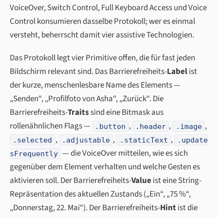
VoiceOver, Switch Control, Full Keyboard Access und Voice
Control konsumieren dasselbe Protokoll; wer es einmal
versteht, beherrscht damit vier assistive Technologien.
Das Protokoll legt vier Primitive offen, die für fast jeden
Bildschirm relevant sind. Das Barrierefreiheits-
Label
ist
der kurze, menschenlesbare Name des Elements —
„Senden“, „Profilfoto von Asha“, „Zurück“. Die
Barrierefreiheits-
Traits
sind eine Bitmask aus
rollenähnlichen Flags —
,
,
,
.button
.header
.image
,
,
,
.selected
.adjustable
.staticText
.update
— die VoiceOver mitteilen, wie es sich
sFrequently
gegenüber dem Element verhalten und welche Gesten es
aktivieren soll. Der Barrierefreiheits-
Value
ist eine String-
Repräsentation des aktuellen Zustands („Ein“, „75 %“,
„Donnerstag, 22. Mai“). Der Barrierefreiheits-
Hint
ist die