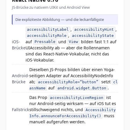
JS-Brücke zu nativem UIKit und Android View
Die expliziteste Abbildung — und die leckanfälligste
,
,
accessibilityLabel
accessibilityHint
,
accessibilityRole
accessibilityState
iOS-
auf
und
bilden fast 1:1 auf
Pressable
View
Brücke
UIAccessibility ab — aber die Rollennamen
sind das React-Native-Vokabular, nicht das
iOS-Vokabular.
Dieselben JS-Props bilden über einen Yoga-
Android-
seitigen Adapter auf AccessibilityNodeInfo
Brücke
ab;
setzt
accessibilityRole=“button”
cl
auf
.
assName
android.widget.Button
Das Prop
ist
accessibilityLiveRegion
nur Android-seitig wirksam — auf iOS tut es
Fallstrick
stillschweigend nichts, und
Accessibility
muss
Info.announceForAccessibility()
manuell aufgerufen werden.