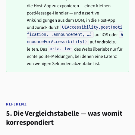
die Host-App zu exponieren — einen kleinen
postMessage-Handler — und assertive
Ankündigungen aus dem DOM, in die Host-App
und zurück durch
UIAccessibility.post(noti
auf iOS oder
fication: .announcement, …)
a
auf Android zu
nnounceForAccessibility()
leiten. Das
des Webs überlebt nur für
aria-live
echte polite-Meldungen, bei denen eine Latenz
von wenigen Sekunden akzeptabel ist.
REFERENZ
5. Die Vergleichstabelle — was womit
korrespondiert