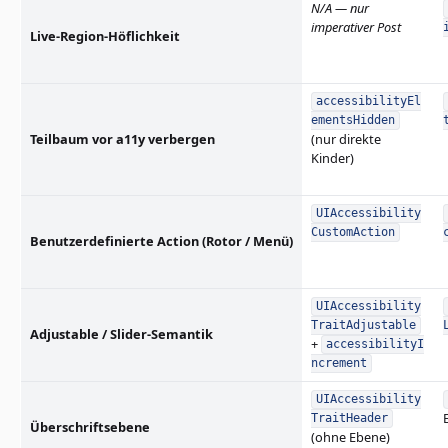
N/A
— nur
imperativer Post
Live-Region-Höflichkeit
accessibilityEl
ementsHidden
Teilbaum vor a11y verbergen
(nur direkte
Kinder)
UIAccessibility
CustomAction
Benutzerdefinierte Action (Rotor / Menü)
UIAccessibility
TraitAdjustable
Adjustable / Slider-Semantik
+
accessibilityI
ncrement
UIAccessibility
TraitHeader
Überschriftsebene
(ohne Ebene)