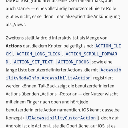
Die Rolle ist granularer als eine iOS-Trait-Bitmask, aber
auch starrer — eine vollständig benutzerdefinierte Rolle
gibt es nicht, es sei denn, man akzeptiert die Ankündigung
als „View“.
Zweitens stellt Android Interaktivität als Menge von
Actions
dar, die dem Knoten beigefügt sind:
ACTION_CLI
,
,
CK
ACTION_LONG_CLICK
ACTION_SCROLL_FORWAR
,
,
sowie eine
D
ACTION_SET_TEXT
ACTION_FOCUS
lange Liste benutzerdefinierter Actions, die mit
Accessib
registriert
ilityNodeInfo.AccessibilityAction
werden können. TalkBack zeigt die benutzerdefinierten
Actions über den „Actions“-Rotor an — der Nutzer wischt
mit einem Finger nach oben und hört jede
benutzerdefinierte Action namentlich. iOS kennt dasselbe
Konzept (
), doch auf
UIAccessibilityCustomAction
Android
ist
die Action-Liste die Oberfläche; auf iOS ist es