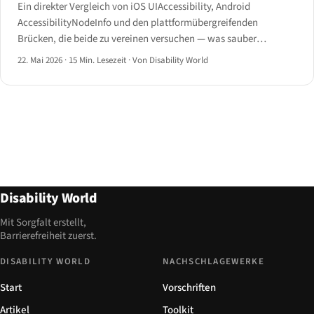
Ein direkter Vergleich von iOS UIAccessibility, Android
AccessibilityNodeInfo und den plattformübergreifenden
Brücken, die beide zu vereinen versuchen — was sauber
abbildet, was nicht, und wo mobile Web-Barrierefreiheit leise
22. Mai 2026
·
15 Min. Lesezeit
·
Von Disability World
scheitert.
Disability World
Mit Sorgfalt erstellt,
Barrierefreiheit zuerst.
DISABILITY WORLD
NACHSCHLAGEWERKE
Start
Vorschriften
Artikel
Toolkit