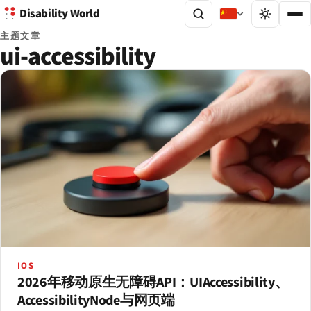
Disability World
主题文章
ui-accessibility
IOS
2026年移动原生无障碍API：UIAccessibility、
AccessibilityNode与网页端