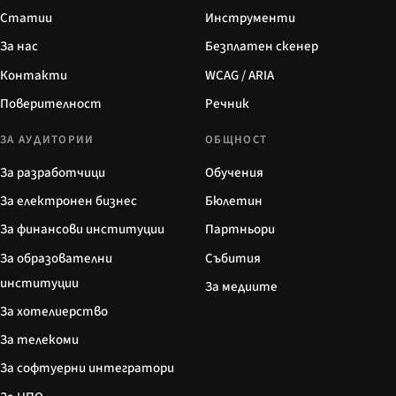
Статии
Инструменти
За нас
Безплатен скенер
Контакти
WCAG / ARIA
Поверителност
Речник
ЗА АУДИТОРИИ
ОБЩНОСТ
За разработчици
Обучения
За електронен бизнес
Бюлетин
За финансови институции
Партньори
За образователни
Събития
институции
За медиите
За хотелиерство
За телекоми
За софтуерни интегратори