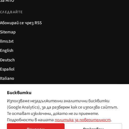
За НПО
СЛЕДВАЙТЕ
Абонирай се чрез RSS
Sitemap
llms.txt
English
Deutsch
Español
Italiano
Български
Бисквитки
简体中文
Използваме незадължителни аналитични бисквитки
(Google Analytics), за да разберем как се използва сайтът.
Те остават изключени, докато не ги приемете.
Подробности в нашата
политика за поверителност
.
© 2026 Disability World. Всички права запазени.
Настройки за бисквитки