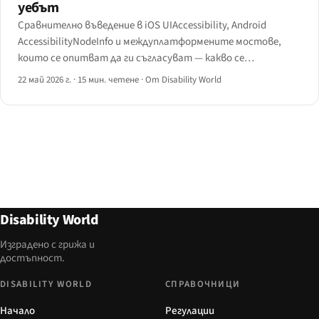
уебът
Сравнително въведение в iOS UIAccessibility, Android
AccessibilityNodeInfo и междуплатформените мостове,
които се опитват да ги съгласуват — какво се
картографира чисто, какво не, и къде се вписва
22 май 2026 г.
·
15 мин. четене
·
От Disability World
мобилният уеб.
Disability World
Изградено с грижа и
достъпност.
DISABILITY WORLD
СПРАВОЧНИЦИ
Начало
Регулации