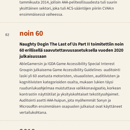
tammikuuta 2014, jolloin AAA-peliteollisuudesta tuli suurin
yksittäinen sektori, joka tuli ACS-sääntöjen piiriin CVAA:n
ensimmäisessä vaiheessa.
noin 60
02
Naughty Dogin
The Last of Us Part II
toimitettiin noin
60 erillisellä saavutettavuusasetuksella vuoden 2020
julkaisussaan
AbleGamersin ja IGDA Game Accessibility Special Interest
Groupin julkaisema Game Accessibility Guidelines -auditointi
laski yli 60 asetusta motoristen, visuaalisten, auditiivisten ja
kognitiivisten kategorioiden osalta, mukaan lukien täysi
ruudunlukuohjelmaa muistuttava valikkonavigaatio, korkean
kontrastin näyttötilat ja yksityiskohtaiset tekstitysohjaimet.
Auditointi asetti AAA-huipun, jota myöhemmät Sonyn ja
Microsoftin ensimmäisen osapuolen julkaisut ovat käyttäneet
vertailukohtana.