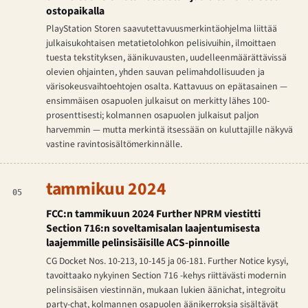
ostopaikalla
PlayStation Storen saavutettavuusmerkintäohjelma liittää
julkaisukohtaisen metatietolohkon pelisivuihin, ilmoittaen
tuesta tekstityksen, äänikuvausten, uudelleenmäärättävissä
olevien ohjainten, yhden sauvan pelimahdollisuuden ja
värisokeusvaihtoehtojen osalta. Kattavuus on epätasainen —
ensimmäisen osapuolen julkaisut on merkitty lähes 100-
prosenttisesti; kolmannen osapuolen julkaisut paljon
harvemmin — mutta merkintä itsessään on kuluttajille näkyvä
vastine ravintosisältömerkinnälle.
tammikuu 2024
05
FCC:n tammikuun 2024 Further NPRM viestitti
Section 716:n soveltamisalan laajentumisesta
laajemmille pelinsisäisille ACS-pinnoille
CG Docket Nos. 10-213, 10-145 ja 06-181. Further Notice kysyi,
tavoittaako nykyinen Section 716 -kehys riittävästi modernin
pelinsisäisen viestinnän, mukaan lukien äänichat, integroitu
party-chat, kolmannen osapuolen äänikerroksia sisältävät