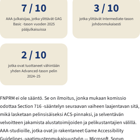
7 / 10
3 / 10
AAA-julkaisijaa, jotka ylittävät GAG
jotka ylittävät Intermediate-tason
Basic -tason vuoden 2025
johdonmukaisesti
pääjulkaisuissa
2 / 10
jotka ovat tuottaneet vähintään
yhden Advanced-tason pelin
2024–25
FNPRM ei ole sääntö. Se on ilmoitus, jonka mukaan komissio
odottaa Section 716 -sääntelyn seuraavan vaiheen laajentavan sitä,
mikä lasketaan pelinsisäiseksi ACS-pinnaksi, ja selventävän
velvoitteen jakamista alustatoimijoiden ja pelikustantajien välillä.
AAA-studioille, jotka ovat jo rakentaneet Game Accessibility
Guidelines -vaatimustenmukaisuustyön — Microsoft, Sonyn