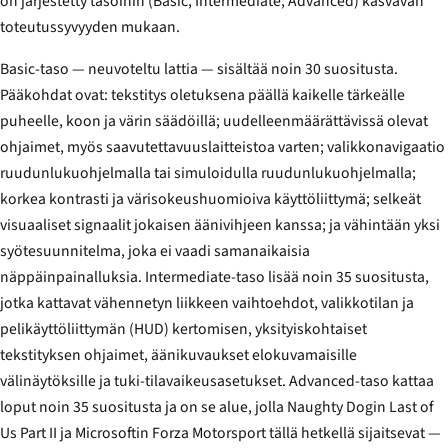
on järjestetty tasoihin (Basic, Intermediate, Advanced) kasvavan
toteutussyvyyden mukaan.
Basic-taso — neuvoteltu lattia — sisältää noin 30 suositusta.
Pääkohdat ovat: tekstitys oletuksena päällä kaikelle tärkeälle
puheelle, koon ja värin säädöillä; uudelleenmäärättävissä olevat
ohjaimet, myös saavutettavuuslaitteistoa varten; valikkonavigaatio
ruudunlukuohjelmalla tai simuloidulla ruudunlukuohjelmalla;
korkea kontrasti ja värisokeushuomioiva käyttöliittymä; selkeät
visuaaliset signaalit jokaisen äänivihjeen kanssa; ja vähintään yksi
syötesuunnitelma, joka ei vaadi samanaikaisia
näppäinpainalluksia. Intermediate-taso lisää noin 35 suositusta,
jotka kattavat vähennetyn liikkeen vaihtoehdot, valikkotilan ja
pelikäyttöliittymän (HUD) kertomisen, yksityiskohtaiset
tekstityksen ohjaimet, äänikuvaukset elokuvamaisille
välinäytöksille ja tuki-tilavaikeusasetukset. Advanced-taso kattaa
loput noin 35 suositusta ja on se alue, jolla Naughty Dogin
Last of
Us Part II
ja Microsoftin
Forza Motorsport
tällä hetkellä sijaitsevat —