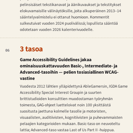
pelinsisäiset tekstikanavat ja äänikuvaukset ja tekstitykset
elokuvamaisille välinäytöksille, joita alkuperäinen 2013–14
sääntelyvalmistelu ei ottanut huomioon. Kommentit
sulkeutuivat vuoden 2024 puolivälissä; lopullista sääntöä
odotetaan vuoden 2026 kalenterivuodelle.
3 tasoa
06
Game Accessibility Guidelines jakaa
ominaisuuskattavuuden Basic-, Intermediate- ja
Advanced-tasoihin — pelien tosiasiallinen WCAG-
vastine
Vuodesta 2012 lähtien ylläpidettynä AbleGamersin, IGDA Game
Accessibility Special Interest Groupin ja suurten
brittistudioiden konsulttien muodostaman työryhmän
toimesta, GAG-ohjeet luetteloivat noin 100 yksittäistä
suositusta jaettuna kolmelle tasolle ja motoristen,
visuaalisten, auditiivisten, kognitiivisten ja puhevammaisten
pelaajien kategorioiden mukaan. Basic-taso on neuvoteltu
lattia; Advanced-taso vastaa
Last of Us Part II
-huippua.