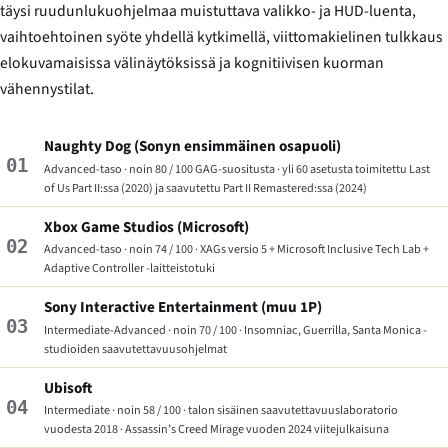
täysi ruudunlukuohjelmaa muistuttava valikko- ja HUD-luenta,
vaihtoehtoinen syöte yhdellä kytkimellä, viittomakielinen tulkkaus
elokuvamaisissa välinäytöksissä ja kognitiivisen kuorman
vähennystilat.
Naughty Dog (Sonyn ensimmäinen osapuoli)
01
Advanced-taso · noin 80 / 100 GAG-suositusta · yli 60 asetusta toimitettu
Last
of Us Part II
:ssa (2020) ja saavutettu
Part II Remastered
:ssa (2024)
Xbox Game Studios (Microsoft)
02
Advanced-taso · noin 74 / 100 · XAGs versio 5 + Microsoft Inclusive Tech Lab +
Adaptive Controller -laitteistotuki
Sony Interactive Entertainment (muu 1P)
03
Intermediate-Advanced · noin 70 / 100 · Insomniac, Guerrilla, Santa Monica -
studioiden saavutettavuusohjelmat
Ubisoft
04
Intermediate · noin 58 / 100 · talon sisäinen saavutettavuuslaboratorio
vuodesta 2018 ·
Assassin’s Creed Mirage
vuoden 2024 viitejulkaisuna