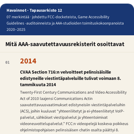
Havainnot · Tapausarkisto 12
07 merkintää · johdettu FCC-docketeista, Game Accessibility
Guidelines -auditoinneista ja AAA-studioiden toimituskokoonpanoista
2020–2025
Mitä AAA-saavutettavuusrekisterit osoittavat
2014
01
CVAA Section 716:n velvoitteet pelinsisäisille
edistyneille viestintäpalveluille tulivat voimaan 8.
tammikuuta 2014
Twenty-First Century Communications and Video Accessibility
Act of 2010 laajensi Communications Actin
saavutettavuusvaatimukset edistyneisiin viestintäpalveluihin
(ACS), joihin kuuluvat “yhteenliitetyt ja ei-yhteenliitetyt VoIP-
palvelut, sähköiset viestipalvelut ja yhteentoimivat
videoneuvottelupalvelut.” FCC:n videopelejä koskeva poikkeus
ohjelmistopohjaisen pelinsisäisen chatin osalta päättyi 8.