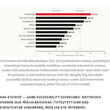
Basic-lattia
Intermediate
Naughty Dog
noin 80
Xbox Game Studios
noin 74
Sony Interactive
noin 70
Ubisoft
noin 58
Electronic Arts
noin 55
Nintendo
noin 46
Take-Two Interactive
noin 42
Activision-Blizzard
noin 38
Capcom
noin 35
Square-Enix
noin 30
0
20
40
60
80
100
GAG-suosituksia toteutettu (noin 100:sta)
Kymmenen suurinta AAA-julkaisijaa 2024–25 myyntimäärien mukaan, järjestettynä
toteutettujen Game Accessibility Guidelines -suositusten lukumäärän mukaan
vuoden 2025 pääjulkaisuissa. Katkoviivoilla merkityt GAG Basic -tason lattia (noin
30 suositusta) ja Intermediate-kynnys (noin 65); Naughty Dog (korostettu
punaisella) sijoittuu Advanced-tasolle ja vastaa vuoden 2020 ensimmäisen
osapuolen huippua, jonka
The Last of Us Part II
asetti.
AAA-STUDIOT — GAME ACCESSIBILITY GUIDELINES -KATTAVUUS
VUODEN 2025 PÄÄJULKAISUISSA (TOTEUTETTUJEN GAG-
SUOSITUSTEN LUKUMÄÄRÄ, NOIN 100:STA YHTEENSÄ)