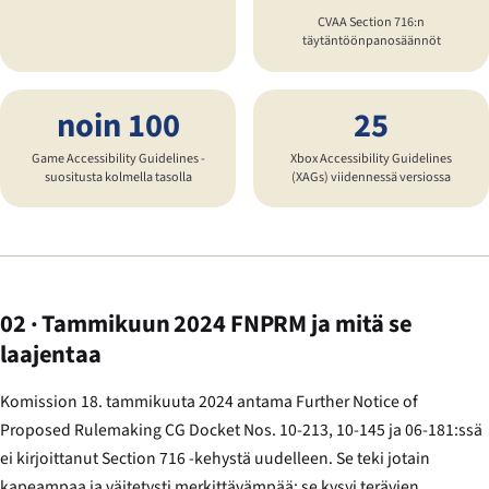
CVAA Section 716:n
täytäntöönpanosäännöt
noin 100
25
Game Accessibility Guidelines -
Xbox Accessibility Guidelines
suositusta kolmella tasolla
(XAGs) viidennessä versiossa
02 · Tammikuun 2024 FNPRM ja mitä se
laajentaa
Komission 18. tammikuuta 2024 antama Further Notice of
Proposed Rulemaking CG Docket Nos. 10-213, 10-145 ja 06-181:ssä
ei kirjoittanut Section 716 -kehystä uudelleen. Se teki jotain
kapeampaa ja väitetysti merkittävämpää: se kysyi terävien