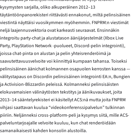
kysymysten sarjalla, oliko alkuperäinen 2012–13
täytäntöönpanorekisteri riittävästi ennakonut, miltä pelinsisäinen
viestintä näyttäisi vuosikymmen myöhemmin. FNPRM:n viestimät
neljä laajennusvektoria ovat karkeasti seuraavat. Ensinnäkin
integroitu party-chat ja alustatason äänijärjestelmät (Xbox Live
Party, PlayStation Network -puolueet, Discord-pelin integrointi),
joissa chat-pinta on alustan ja pelin yhteisrenderöimä ja
saavutettavuusvelvoite voi kiinnittyä kumpaan tahansa. Toiseksi
pelinsisäinen äänichat kolmannen osapuolen kerrosten kanssa —
välitystapaus on Discordin pelinsisäinen integrointi EA:n, Bungien
ja Activision-Blizzardin peleissä. Kolmanneksi pelinsisäisten
elokuvamaisien välinäytösten tekstitys ja äänikuvaukset, joita
2013–14 sääntelyrekisteri ei käsitellyt ACS:nä mutta joita FNPRM
vihjasi saattavan kuulua “videokonferenssipalvelun” tulkinnan
piiriin. Neljänneksi cross-platform-peli ja kysymys siitä, mille ACS-
palveluntarjoajalle velvoite kuuluu, kun chat renderöidään
samanaikaisesti kahden konsolin alustoilla.