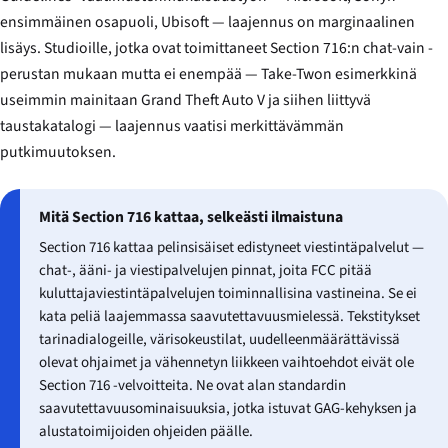
ensimmäinen osapuoli, Ubisoft — laajennus on marginaalinen
lisäys. Studioille, jotka ovat toimittaneet Section 716:n chat-vain -
perustan mukaan mutta ei enempää — Take-Twon esimerkkinä
useimmin mainitaan
Grand Theft Auto V
ja siihen liittyvä
taustakatalogi — laajennus vaatisi merkittävämmän
putkimuutoksen.
Mitä Section 716 kattaa, selkeästi ilmaistuna
Section 716 kattaa pelinsisäiset edistyneet viestintäpalvelut —
chat-, ääni- ja viestipalvelujen pinnat, joita FCC pitää
kuluttajaviestintäpalvelujen toiminnallisina vastineina. Se ei
kata peliä laajemmassa saavutettavuusmielessä. Tekstitykset
tarinadialogeille, värisokeustilat, uudelleenmäärättävissä
olevat ohjaimet ja vähennetyn liikkeen vaihtoehdot eivät ole
Section 716 -velvoitteita. Ne ovat alan standardin
saavutettavuusominaisuuksia, jotka istuvat GAG-kehyksen ja
alustatoimijoiden ohjeiden päälle.