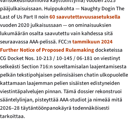
värisokeushuomioiva käyttöliittymä) vuoden 2025
pääjulkaisuissaan. Huippukohta — Naughty Dogin
The
Last of Us Part II
noin
60 saavutettavuusasetuksella
vuoden 2020 julkaisussaan — on ominaisuuksien
lukumäärän osalta saavutettu vain kahdessa sitä
seuraavassa AAA-pelissä. FCC:n
tammikuun 2024
Further Notice of Proposed Rulemaking
docketeissa
CG Docket Nos. 10-213 / 10-145 / 06-181 on viestinyt
selkeästi Section 716:n soveltamisalan laajentamisesta
pelkän tekstipohjaisen pelinsisäisen chatin ulkopuolelle
kattamaan laajemman pelien sisäisten edistyneiden
viestintäpalvelujen pinnan. Tämä dossier rekonstruoi
sääntelylinjan, pisteyttää AAA-studiot ja nimeää mitä
2026–28 täytäntöönpanokäyrä todennäköisesti
tarkoittaa.