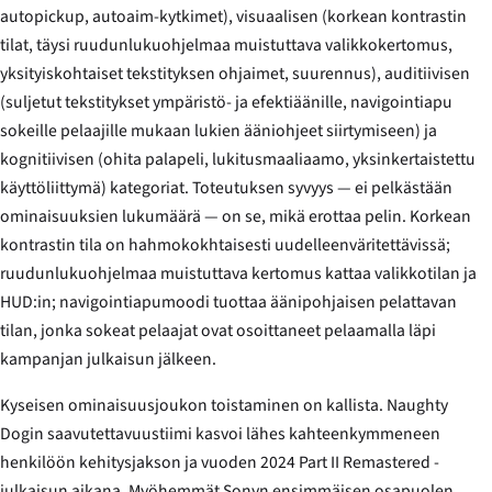
autopickup, autoaim-kytkimet), visuaalisen (korkean kontrastin
tilat, täysi ruudunlukuohjelmaa muistuttava valikkokertomus,
yksityiskohtaiset tekstityksen ohjaimet, suurennus), auditiivisen
(suljetut tekstitykset ympäristö- ja efektiäänille, navigointiapu
sokeille pelaajille mukaan lukien ääniohjeet siirtymiseen) ja
kognitiivisen (ohita palapeli, lukitusmaaliaamo, yksinkertaistettu
käyttöliittymä) kategoriat. Toteutuksen syvyys — ei pelkästään
ominaisuuksien lukumäärä — on se, mikä erottaa pelin. Korkean
kontrastin tila on hahmokokhtaisesti uudelleenväritettävissä;
ruudunlukuohjelmaa muistuttava kertomus kattaa valikkotilan ja
HUD:in; navigointiapumoodi tuottaa äänipohjaisen pelattavan
tilan, jonka sokeat pelaajat ovat osoittaneet pelaamalla läpi
kampanjan julkaisun jälkeen.
Kyseisen ominaisuusjoukon toistaminen on kallista. Naughty
Dogin saavutettavuustiimi kasvoi lähes kahteenkymmeneen
henkilöön kehitysjakson ja vuoden 2024
Part II Remastered
-
julkaisun aikana. Myöhemmät Sonyn ensimmäisen osapuolen