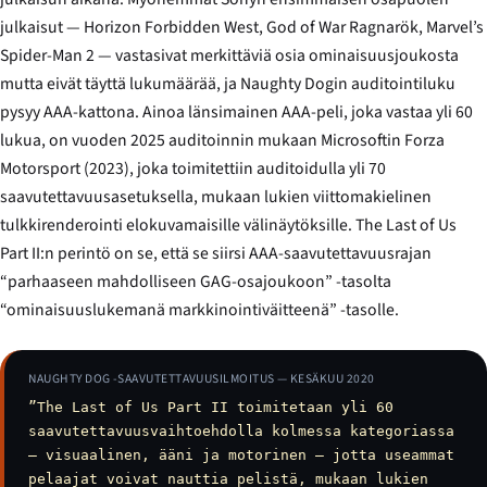
julkaisut —
Horizon Forbidden West
,
God of War Ragnarök
,
Marvel’s
Spider-Man 2
— vastasivat merkittäviä osia ominaisuusjoukosta
mutta eivät täyttä lukumäärää, ja Naughty Dogin auditointiluku
pysyy AAA-kattona. Ainoa länsimainen AAA-peli, joka vastaa yli 60
lukua, on vuoden 2025 auditoinnin mukaan Microsoftin
Forza
Motorsport
(2023), joka toimitettiin auditoidulla yli 70
saavutettavuusasetuksella, mukaan lukien viittomakielinen
tulkkirenderointi elokuvamaisille välinäytöksille.
The Last of Us
Part II:n
perintö on se, että se siirsi AAA-saavutettavuusrajan
“parhaaseen mahdolliseen GAG-osajoukoon” -tasolta
“ominaisuuslukemanä markkinointiväitteenä” -tasolle.
NAUGHTY DOG -SAAVUTETTAVUUSILMOITUS — KESÄKUU 2020
”The Last of Us Part II toimitetaan yli 60
saavutettavuusvaihtoehdolla kolmessa kategoriassa
— visuaalinen, ääni ja motorinen — jotta useammat
pelaajat voivat nauttia pelistä, mukaan lukien