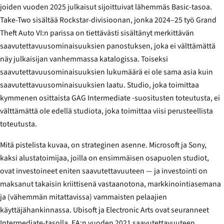
joiden vuoden 2025 julkaisut sijoittuivat lähemmäs Basic-tasoa.
Take-Two sisältää Rockstar-divisioonan, jonka 2024–25 työ
Grand
Theft Auto VI:n
parissa on tiettävästi sisältänyt merkittävän
saavutettavuusominaisuuksien panostuksen, joka ei välttämättä
näy julkaisijan vanhemmassa katalogissa. Toiseksi
saavutettavuusominaisuuksien lukumäärä ei ole sama asia kuin
saavutettavuusominaisuuksien laatu. Studio, joka toimittaa
kymmenen osittaista GAG Intermediate -suositusten toteutusta, ei
välttämättä ole edellä studiota, joka toimittaa viisi perusteellista
toteutusta.
Mitä pistelista kuvaa, on strateginen asenne. Microsoft ja Sony,
kaksi alustatoimijaa, joilla on ensimmäisen osapuolen studiot,
ovat investoineet eniten saavutettavuuteen — ja investointi on
maksanut takaisin kriittisenä vastaanotona, markkinointiasemana
ja (vähemmän mitattavissa) vammaisten pelaajien
käyttäjähankinnassa. Ubisoft ja Electronic Arts ovat seuranneet
Intermediate-tasolla, EA:n vuoden 2021 saavutettavuuteen