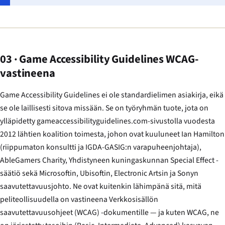
03 · Game Accessibility Guidelines WCAG-
vastineena
Game Accessibility Guidelines ei ole standardielimen asiakirja, eikä
se ole laillisesti sitova missään. Se on työryhmän tuote, jota on
ylläpidetty gameaccessibilityguidelines.com-sivustolla vuodesta
2012 lähtien koalition toimesta, johon ovat kuuluneet Ian Hamilton
(riippumaton konsultti ja IGDA-GASIG:n varapuheenjohtaja),
AbleGamers Charity, Yhdistyneen kuningaskunnan Special Effect -
säätiö sekä Microsoftin, Ubisoftin, Electronic Artsin ja Sonyn
saavutettavuusjohto. Ne ovat kuitenkin lähimpänä sitä, mitä
peliteollisuudella on vastineena Verkkosisällön
saavutettavuusohjeet (WCAG) -dokumentille — ja kuten WCAG, ne