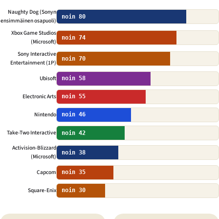
Naughty Dog (Sonyn
noin 80
ensimmäinen osapuoli)
Xbox Game Studios
noin 74
(Microsoft)
Sony Interactive
noin 70
Entertainment (1P)
Ubisoft
noin 58
Electronic Arts
noin 55
Nintendo
noin 46
Take-Two Interactive
noin 42
Activision-Blizzard
noin 38
(Microsoft)
Capcom
noin 35
Square-Enix
noin 30