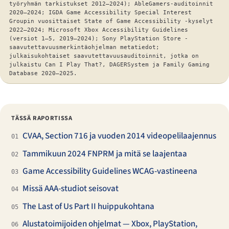
työryhmän tarkistukset 2012–2024); AbleGamers-auditoinnit
2020–2024; IGDA Game Accessibility Special Interest
Groupin vuosittaiset State of Game Accessibility -kyselyt
2022–2024; Microsoft Xbox Accessibility Guidelines
(versiot 1–5, 2019–2024); Sony PlayStation Store -
saavutettavuusmerkintäohjelman metatiedot;
julkaisukohtaiset saavutettavuusauditoinnit, jotka on
julkaistu Can I Play That?, DAGERSystem ja Family Gaming
Database 2020–2025.
TÄSSÄ RAPORTISSA
CVAA, Section 716 ja vuoden 2014 videopelilaajennus
01
Tammikuun 2024 FNPRM ja mitä se laajentaa
02
Game Accessibility Guidelines WCAG-vastineena
03
Missä AAA-studiot seisovat
04
The Last of Us Part II huippukohtana
05
Alustatoimijoiden ohjelmat — Xbox, PlayStation,
06