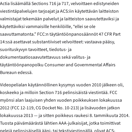
Actia lisäämällä Sections 716 ja 717, velvoittaen edistyneiden
viestintäpalvelujen tarjoajat ja ACS:iin käytettävän laitteiston
valmistajat tekemään palvelut ja laitteiston saavutettaviksi ja
käytettäviksi vammaisille henkilöille, “ellei se ole
saavuttamatonta.” FCC:n täytäntöönpanosäännöt 47 CFR Part
14:ssä asettavat substantiiviset velvoitteet: vastaava pääsy,
suorituskyvyn tavoitteet, tiedotus- ja
dokumentaatiosaavutettavuus sekä valitus- ja
täytäntöönpanopolku Consumer and Governmental Affairs
Bureaun edessä.
Videopelialan käytännöllinen kysymys vuoden 2010 jälkeen oli,
koskeeko ja milloin Section 716 pelinsisäistä viestintää. FCC
myönsi alan laajuisen yhden vuoden poikkeuksen lokakuussa
2012 (FCC 12-119, CG Docket No. 10-213) ja lisävuoden jatkon
lokakuussa 2013 — ja sitten poikkeus raukesi 8. tammikuuta 2014.
Tuosta päivämäärästä lähtien AAA-julkaisijat, jotka toimittivat
pelejä pelinsisäisellä ääni- tai tekstiviestinnällä, olivat ACS-