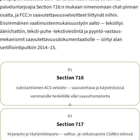
palveluntarjoajia Section 716:n mukaan nimenomaan chat-pinnan
osalta, ja FCC:n saavutettavuusvelvoitteet liittyivät niihin.
Ensimmäinen vaatimustenmukaisuustyön aalto — tekstitys
äänichattiin, teksti-puhe -tekstiviestintä ja pyyntö-vastaus-
mekanismit saavutettavuusdokumentaatiolle — siirtyi alan
sertifiointiputkiin 2014–15.
01
Section 716
substantiivinen ACS-velvoite — saavutettava ja käytettävissä
vammaisille henkilöille ellei saavuttamatonta
02
Section 717
kirjanpito ja täytäntöönpano — valitus- ja ratkaisupiste CGAB:n edessä