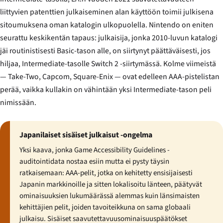
liittyvien patenttien julkaiseminen alan käyttöön toimii julkisena
sitoumuksena oman katalogin ulkopuolella. Nintendo on eniten
seurattu keskikentän tapaus: julkaisija, jonka 2010-luvun katalogi
jäi routinistisesti Basic-tason alle, on siirtynyt päättäväisesti, jos
hiljaa, Intermediate-tasolle Switch 2 -siirtymässä. Kolme viimeistä
— Take-Two, Capcom, Square-Enix — ovat edelleen AAA-pistelistan
perää, vaikka kullakin on vähintään yksi Intermediate-tason peli
nimissään.
Japanilaiset sisäiset julkaisut -ongelma
Yksi kaava, jonka Game Accessibility Guidelines -
auditointidata nostaa esiin mutta ei pysty täysin
ratkaisemaan: AAA-pelit, jotka on kehitetty ensisijaisesti
Japanin markkinoille ja sitten lokalisoitu länteen, päätyvät
ominaisuuksien lukumäärässä alemmas kuin länsimaisten
kehittäjien pelit, joiden tavoiteikkuna on sama globaali
julkaisu. Sisäiset saavutettavuusominaisuuspäätökset