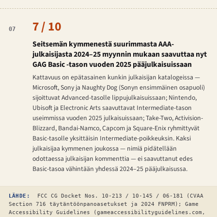
7 / 10
07
Seitsemän kymmenestä suurimmasta AAA-
julkaisijasta 2024–25 myynnin mukaan saavuttaa nyt
GAG Basic -tason vuoden 2025 pääjulkaisuissaan
Kattavuus on epätasainen kunkin julkaisijan katalogeissa —
Microsoft, Sony ja Naughty Dog (Sonyn ensimmäinen osapuoli)
sijoittuvat Advanced-tasolle lippujulkaisuissaan; Nintendo,
Ubisoft ja Electronic Arts saavuttavat Intermediate-tason
useimmissa vuoden 2025 julkaisuissaan; Take-Two, Activision-
Blizzard, Bandai-Namco, Capcom ja Square-Enix ryhmittyvät
Basic-tasolle yksittäisin Intermediate-poikkeuksin. Kaksi
julkaisijaa kymmenen joukossa — nimiä pidätellään
odottaessa julkaisijan kommenttia — ei saavuttanut edes
Basic-tasoa vähintään yhdessä 2024–25 pääjulkaisussa.
LÄHDE:
FCC CG Docket Nos. 10-213 / 10-145 / 06-181 (CVAA
Section 716 täytäntöönpanoasetukset ja 2024 FNPRM); Game
Accessibility Guidelines (gameaccessibilityguidelines.com,