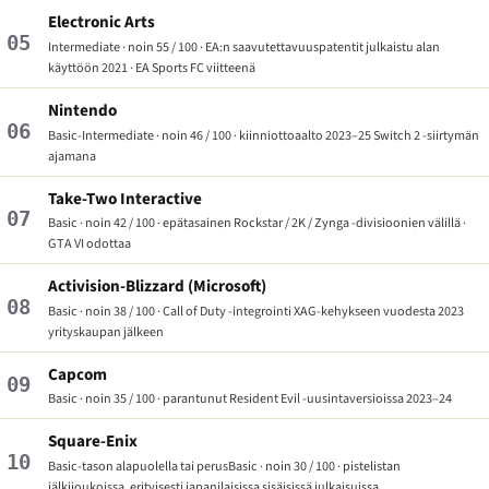
Electronic Arts
05
Intermediate · noin 55 / 100 · EA:n saavutettavuuspatentit julkaistu alan
käyttöön 2021 ·
EA Sports FC
viitteenä
Nintendo
06
Basic-Intermediate · noin 46 / 100 · kiinniottoaalto 2023–25 Switch 2 -siirtymän
ajamana
Take-Two Interactive
07
Basic · noin 42 / 100 · epätasainen Rockstar / 2K / Zynga -divisioonien välillä ·
GTA VI
odottaa
Activision-Blizzard (Microsoft)
08
Basic · noin 38 / 100 ·
Call of Duty
-integrointi XAG-kehykseen vuodesta 2023
yrityskaupan jälkeen
Capcom
09
Basic · noin 35 / 100 · parantunut
Resident Evil
-uusintaversioissa 2023–24
Square-Enix
10
Basic-tason alapuolella tai perusBasic · noin 30 / 100 · pistelistan
jälkijoukoissa, erityisesti japanilaisissa sisäisissä julkaisuissa