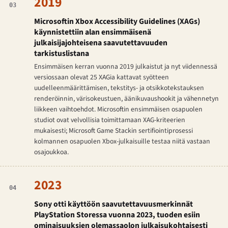
2019
03
Microsoftin Xbox Accessibility Guidelines (XAGs)
käynnistettiin alan ensimmäisenä
julkaisijajohteisena saavutettavuuden
tarkistuslistana
Ensimmäisen kerran vuonna 2019 julkaistut ja nyt viidennessä
versiossaan olevat 25 XAGia kattavat syötteen
uudelleenmäärittämisen, tekstitys- ja otsikkotekstauksen
renderöinnin, värisokeustuen, äänikuvaushookit ja vähennetyn
liikkeen vaihtoehdot. Microsoftin ensimmäisen osapuolen
studiot ovat velvollisia toimittamaan XAG-kriteerien
mukaisesti; Microsoft Game Stackin sertifiointiprosessi
kolmannen osapuolen Xbox-julkaisuille testaa niitä vastaan
osajoukkoa.
2023
04
Sony otti käyttöön saavutettavuusmerkinnät
PlayStation Storessa vuonna 2023, tuoden esiin
ominaisuuksien olemassaolon julkaisukohtaisesti