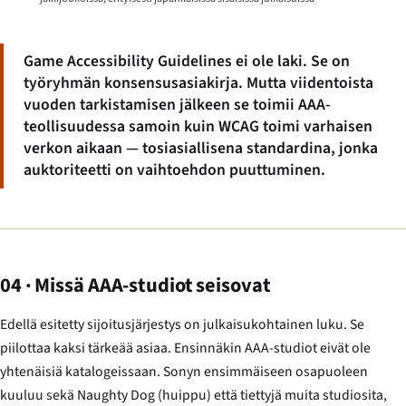
Game Accessibility Guidelines ei ole laki. Se on
työryhmän konsensusasiakirja. Mutta viidentoista
vuoden tarkistamisen jälkeen se toimii AAA-
teollisuudessa samoin kuin WCAG toimi varhaisen
verkon aikaan — tosiasiallisena standardina, jonka
auktoriteetti on vaihtoehdon puuttuminen.
04 · Missä AAA-studiot seisovat
Edellä esitetty sijoitusjärjestys on julkaisukohtainen luku. Se
piilottaa kaksi tärkeää asiaa. Ensinnäkin AAA-studiot eivät ole
yhtenäisiä katalogeissaan. Sonyn ensimmäiseen osapuoleen
kuuluu sekä Naughty Dog (huippu) että tiettyjä muita studiosita,