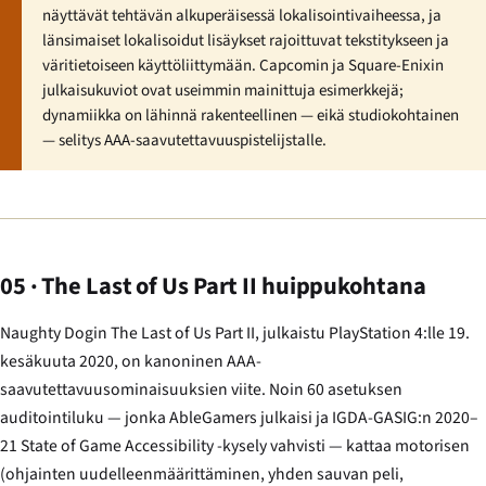
näyttävät tehtävän alkuperäisessä lokalisointivaiheessa, ja
länsimaiset lokalisoidut lisäykset rajoittuvat tekstitykseen ja
väritietoiseen käyttöliittymään. Capcomin ja Square-Enixin
julkaisukuviot ovat useimmin mainittuja esimerkkejä;
dynamiikka on lähinnä rakenteellinen — eikä studiokohtainen
— selitys AAA-saavutettavuuspistelijstalle.
05 · The Last of Us Part II huippukohtana
Naughty Dogin
The Last of Us Part II
, julkaistu PlayStation 4:lle 19.
kesäkuuta 2020, on kanoninen AAA-
saavutettavuusominaisuuksien viite. Noin 60 asetuksen
auditointiluku — jonka AbleGamers julkaisi ja IGDA-GASIG:n 2020–
21 State of Game Accessibility -kysely vahvisti — kattaa motorisen
(ohjainten uudelleenmäärittäminen, yhden sauvan peli,