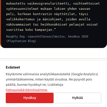
mukautettu vaikeusgranulariteetti, vaihtoehtoiset
syötesuunnitelmat mukaan lukien yhden sauvan
peli, korkean kontrastin näyttötilat, täysi
valikkokertomus ja ääniohjeet, joiden avulla
näkövammaiset tai heikkonäköiset pelaajat voivat
suorittaa koko kampanjan.”
Naughty Dog -saavutettavuusilmoitus, kesäkuu 2020
(PlayStation Blog)
Evästeet
06 · Alustatoimijoiden ohjelmat — Xbox,
Käytämme valinnaisia analytiikkaevästeitä (Google Analytics)
PlayStation, Nintendo
ymmärtääksemme, miten käytät sivustoa. Ne pysyvät pois
päältä, kunnes hyväksyt ne. Lisätietoja
tietosuojakäytännössämme
.
Alustatoimijoiden saavutettavuusohjelmat ovat tehneet
suurimman osan AAA-teollisuuden lattian nostamiseen
Hyväksy
Hylkää
tähtäävästä työstä. Microsoftin Xbox Accessibility Guidelines, Xbox