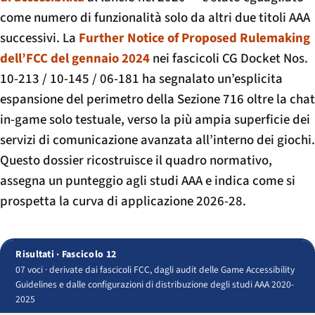
come numero di funzionalità solo da altri due titoli AAA
successivi. La
Further Notice of Proposed Rulemaking
dell’FCC del gennaio 2024
nei fascicoli CG Docket Nos.
10-213 / 10-145 / 06-181 ha segnalato un’esplicita
espansione del perimetro della Sezione 716 oltre la chat
in-game solo testuale, verso la più ampia superficie dei
servizi di comunicazione avanzata all’interno dei giochi.
Questo dossier ricostruisce il quadro normativo,
assegna un punteggio agli studi AAA e indica come si
prospetta la curva di applicazione 2026-28.
Risultati · Fascicolo 12
07 voci · derivate dai fascicoli FCC, dagli audit delle Game Accessibility
Guidelines e dalle configurazioni di distribuzione degli studi AAA 2020-
2025