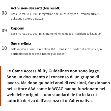
Activision-Blizzard (Microsoft)
08
Basic · circa 38 su 100 · integrazione di
Call of Duty
con il framework XAG
dall’acquisizione del 2023
Capcom
09
Basic · circa 35 su 100 · miglioramenti nei remake di
Resident Evil
2023-24
Square-Enix
10
Below-Basic / Basic · circa 30 su 100 · il fanalino di coda della classifica, in
particolare nelle release interne giapponesi
Le Game Accessibility Guidelines non sono legge.
Sono un documento di consenso di un gruppo di
lavoro. Ma dopo quindici anni di revisioni, funzionano
nel settore AAA come le WCAG hanno funzionato nel
web delle origini — uno standard de facto la cui
autorità deriva dall’assenza di un’alternativa.