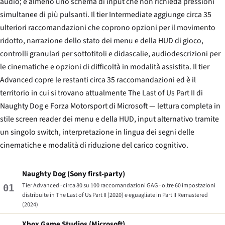
audio; e almeno uno schema di input che non richieda pressioni
simultanee di più pulsanti. Il tier Intermediate aggiunge circa 35
ulteriori raccomandazioni che coprono opzioni per il movimento
ridotto, narrazione dello stato dei menu e della HUD di gioco,
controlli granulari per sottotitoli e didascalie, audiodescrizioni per
le cinematiche e opzioni di difficoltà in modalità assistita. Il tier
Advanced copre le restanti circa 35 raccomandazioni ed è il
territorio in cui si trovano attualmente
The Last of Us Part II
di
Naughty Dog e
Forza Motorsport
di Microsoft — lettura completa in
stile screen reader dei menu e della HUD, input alternativo tramite
un singolo switch, interpretazione in lingua dei segni delle
cinematiche e modalità di riduzione del carico cognitivo.
Naughty Dog (Sony first-party)
Tier Advanced · circa 80 su 100 raccomandazioni GAG · oltre 60 impostazioni
01
distribuite in
The Last of Us Part II
(2020) e eguagliate in
Part II Remastered
(2024)
Xbox Game Studios (Microsoft)