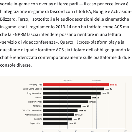
vocale in-game con overlay di terze parti — il caso per eccellenza è
l’integrazione in-game di Discord con i titoli EA, Bungie e Activision-
Blizzard. Terzo, i sottotitoli e le audiodescrizioni delle cinematiche
in-game, che il regolamento 2013-14 non ha trattato come ACS ma
che la FNPRM lascia intendere possano rientrare in una lettura
«servizio di videoconferenza». Quarto, il cross-platform play e la
questione di quale fornitore ACS sia titolare dell’obbligo quando la
chat è renderizzata contemporaneamente sulle piattaforme di due
console diverse.
Soglia Basic
Intermediate
Naughty Dog
circa 80
Xbox Game Studios
circa 74
Sony Interactive
circa 70
Ubisoft
circa 58
Electronic Arts
circa 55
Nintendo
circa 46
Take-Two Interactive
circa 42
Activision-Blizzard
circa 38
Capcom
circa 35
Square-Enix
circa 30
0
20
40
60
80
100