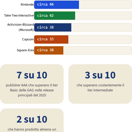
Nintendo
circa 46
Take-Two Interactive
circa 42
Activision-Blizzard
circa 38
(Microsoft)
Capcom
circa 35
Square-Enix
circa 30
7 su 10
3 su 10
publisher AAA che superano il tier
che superano costantemente il
Basic delle GAG nelle release
tier Intermediate
principali del 2025
2 su 10
che hanno prodotto almeno un