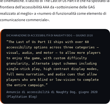
le cinematiche. Il lascito di
The Last of Us Part II
è che ha spostato la
frontiera dell’accessibilità AAA da «sottoinsieme delle GAG
realizzato al meglio» a «numero di funzionalità come elemento di
comunicazione commerciale».
DICHIARAZIONE DI ACCESSIBILITÀ DI NAUGHTY DOG — GIUGNO 2020
”The Last of Us Part II ships with over 60
accessibility options across three categories —
visual, audio, and motor — to allow more players
to enjoy the game, with custom difficulty
granularity, alternate input schemes including
single-stick play, high contrast display modes,
full menu narration, and audio cues that allow
players who are blind or low-vision to complete
the entire campaign.”
Annuncio di accessibilità di Naughty Dog, giugno 2020
(PlayStation Blog)