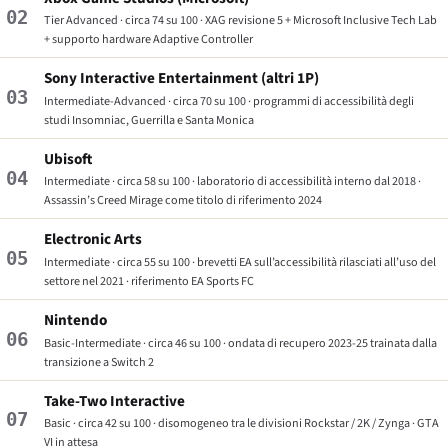
02
Tier Advanced · circa 74 su 100 · XAG revisione 5 + Microsoft Inclusive Tech Lab
+ supporto hardware Adaptive Controller
Sony Interactive Entertainment (altri 1P)
03
Intermediate-Advanced · circa 70 su 100 · programmi di accessibilità degli
studi Insomniac, Guerrilla e Santa Monica
Ubisoft
04
Intermediate · circa 58 su 100 · laboratorio di accessibilità interno dal 2018 ·
Assassin’s Creed Mirage
come titolo di riferimento 2024
Electronic Arts
05
Intermediate · circa 55 su 100 · brevetti EA sull’accessibilità rilasciati all’uso del
settore nel 2021 · riferimento
EA Sports FC
Nintendo
06
Basic-Intermediate · circa 46 su 100 · ondata di recupero 2023-25 trainata dalla
transizione a Switch 2
Take-Two Interactive
07
Basic · circa 42 su 100 · disomogeneo tra le divisioni Rockstar / 2K / Zynga ·
GTA
VI
in attesa