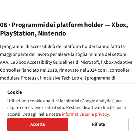
06 · Programmi dei platform holder — Xbox,
PlayStation, Nintendo
I programmi di accessibilità dei platform holder hanno fatto la
maggior parte del lavoro per alzare la soglia minima del settore
AAA. Le Xbox Accessibility Guidelines di Microsoft, l’Xbox Adaptive
Controller (lanciato nel 2018, rinnovato nel 2024 con il controller
modulare Proteus), l’Inclusive Tech Lab e il programma di
certificazione di accessibilità Game Stack combinano una
Cookie
pressione di conformità soft su ogni release sulla piattaforma Xbox.
Utilizziamo cookie analitici facoltativi (Google Analytics) per
Microsoft non applica le XAG come requisito obbligatorio di
capire come viene usato il sito. Restano disattivati finché non li
certificazione — un titolo di terze parti può essere distribuito su
accetti. Dettagli nella nostra
informativa sulla privacy
.
Xbox senza rispettarle — ma il posizionamento di marketing
Accetta
Rifiuta
relativo al superamento delle XAG, la leva del rapporto con il
platform holder e la base di utenti dell’Adaptive Controller hanno