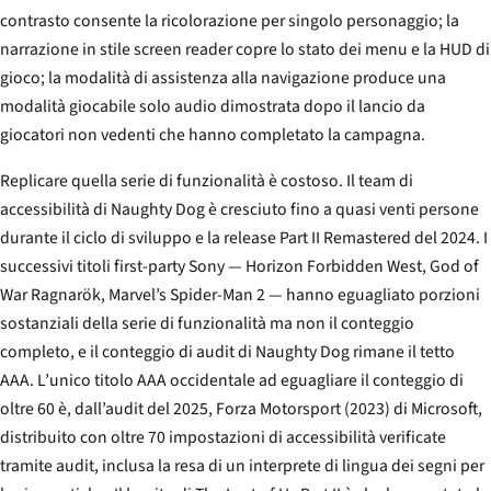
contrasto consente la ricolorazione per singolo personaggio; la
narrazione in stile screen reader copre lo stato dei menu e la HUD di
gioco; la modalità di assistenza alla navigazione produce una
modalità giocabile solo audio dimostrata dopo il lancio da
giocatori non vedenti che hanno completato la campagna.
Replicare quella serie di funzionalità è costoso. Il team di
accessibilità di Naughty Dog è cresciuto fino a quasi venti persone
durante il ciclo di sviluppo e la release
Part II Remastered
del 2024. I
successivi titoli first-party Sony —
Horizon Forbidden West
,
God of
War Ragnarök
,
Marvel’s Spider-Man 2
— hanno eguagliato porzioni
sostanziali della serie di funzionalità ma non il conteggio
completo, e il conteggio di audit di Naughty Dog rimane il tetto
AAA. L’unico titolo AAA occidentale ad eguagliare il conteggio di
oltre 60 è, dall’audit del 2025,
Forza Motorsport
(2023) di Microsoft,
distribuito con oltre 70 impostazioni di accessibilità verificate
tramite audit, inclusa la resa di un interprete di lingua dei segni per