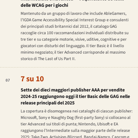
delle WCAG per i giochi
Mantenuto da un gruppo di lavoro che include AbleGamers,
l’IGDA Game Accessibility Special Interest Group e consulenti
dei principali studi britannici dal 2012, il catalogo GAG
raccoglie circa 100 raccomandazioni individuali distribuite su
tre tier e su categorie motorie, visive, uditive, cognitive e per
giocatori con disturbi del linguaggio. Il tier Basic è il livello
minimo negoziato; il tier Advanced corrisponde al massimo
storico di
The Last of Us Part II
.
7 su 10
07
Sette dei dieci maggiori publisher AAA per vendite
2024-25 raggiungono oggi il tier Basic delle GAG nelle
release principali del 2025
La copertura è disomogenea nei cataloghi di ciascun publisher:
Microsoft, Sony e Naughty Dog (first-party Sony) si collocano al
tier Advanced sui titoli di punta; Nintendo, Ubisoft e EA
raggiungono l’Intermediate sulla maggior parte delle release
2025; Take-Two, Activision-Blizzard, Bandai-Namco, Capcom e