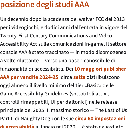
posizione degli studi AAA
Un decennio dopo la scadenza del waiver FCC del 2013
per i videogiochi, e dodici anni dall’entrata in vigore del
Twenty-First Century Communications and Video
Accessibility Act sulle comunicazioni in-game, il settore
console AAA è stato trascinato — in modo disomogeneo,
a volte riluttante — verso una base riconoscibile di
funzionalità di accessibilità. Dei
10 maggiori publisher
AAA per vendite 2024-25
, circa
sette
distribuiscono
oggi almeno il livello minimo del tier «Basic» delle
Game Accessibility Guidelines (sottotitoli attivi,
controlli rimappabili, UI per daltonici) nelle release
principale del 2025. Il massimo storico —
The Last of Us
Part II
di Naughty Dog con le sue
circa 60 impostazioni
di accessibilità
al lancio nel 2020 — è stato eguagliato