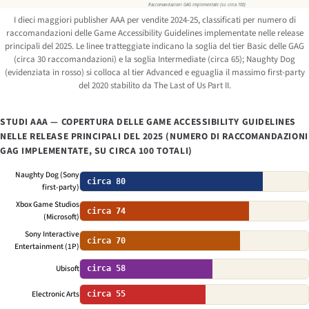
Raccomandazioni GAG implementate (su circa 100)
I dieci maggiori publisher AAA per vendite 2024-25, classificati per numero di
raccomandazioni delle Game Accessibility Guidelines implementate nelle release
principali del 2025. Le linee tratteggiate indicano la soglia del tier Basic delle GAG
(circa 30 raccomandazioni) e la soglia Intermediate (circa 65); Naughty Dog
(evidenziata in rosso) si colloca al tier Advanced e eguaglia il massimo first-party
del 2020 stabilito da
The Last of Us Part II
.
STUDI AAA — COPERTURA DELLE GAME ACCESSIBILITY GUIDELINES
NELLE RELEASE PRINCIPALI DEL 2025 (NUMERO DI RACCOMANDAZIONI
GAG IMPLEMENTATE, SU CIRCA 100 TOTALI)
Naughty Dog (Sony
circa 80
first-party)
Xbox Game Studios
circa 74
(Microsoft)
Sony Interactive
circa 70
Entertainment (1P)
Ubisoft
circa 58
Electronic Arts
circa 55