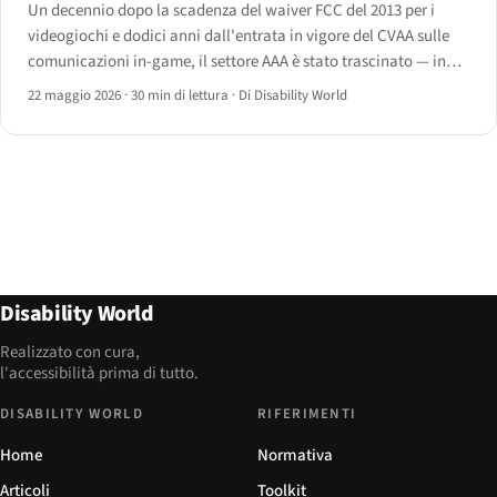
Un decennio dopo la scadenza del waiver FCC del 2013 per i
videogiochi e dodici anni dall'entrata in vigore del CVAA sulle
comunicazioni in-game, il settore AAA è stato trascinato — in
modo disomogeneo, a volte riluttante — verso una base di
22 maggio 2026
·
30 min di lettura
·
Di Disability World
accessibilità riconoscibile.
Disability World
Realizzato con cura,
l'accessibilità prima di tutto.
DISABILITY WORLD
RIFERIMENTI
Home
Normativa
Articoli
Toolkit