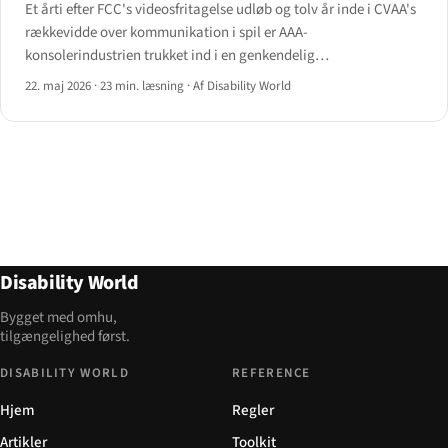
Et årti efter FCC's videosfritagelse udløb og tolv år inde i CVAA's
rækkevidde over kommunikation i spil er AAA-
konsolerindustrien trukket ind i en genkendelig
tilgængelighedslinje — ujævnt, til tider modvilligt.
22. maj 2026
·
23 min. læsning
·
Af Disability World
Disability World
Bygget med omhu,
tilgængelighed først.
DISABILITY WORLD
REFERENCE
Hjem
Regler
Artikler
Toolkit