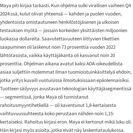
Maya piti kirjaa tarkasti. Kun ohjelma sulki virallisen vaiheen Q4
2024:ssä, kulut olivat yhteensä — kahden ja puolen vuoden,
yhdentoista omistautuneen henkilöstöjäsenen ja ulkoisen
testauksen myötä — jossain korkeiden yksittäisten miljoonien
luokassa dollareita. Saavutettavuuteen liittyvien tikettien
saapuminen oli laskenut noin 73 prosenttia vuoden 2022
lähtötasosta, vaikka käyttäjäkanta oli kasvanut noin 20
prosenttia. Ohjelman aikana avatut kaksi ADA-oikeudellista
asiaa suljettiin molemmat ilman tuomioistuinkäsittelyä ehdoin,
jotka yritys kuvaili vuotuisissa ilmoituksissaan epäolennaisiksi.
Tuotteen säilyvyys avustavan teknologian käyttäjäsegmentissä
— segmentissä, jonka Maya oli tunnistanut
rahoitusmyyntihetkellä — oli kaventunut 1,8-kertaisesta
vaihtuvuussuhteesta koko perustaan nähden noin 1,15-
kertaiseksi. Rahoitus kirjasi eron. Maya ei kertonut mikä luku oli.
Hän kirjasi myös asioita, jotka eivät näy laskentataulukossa.