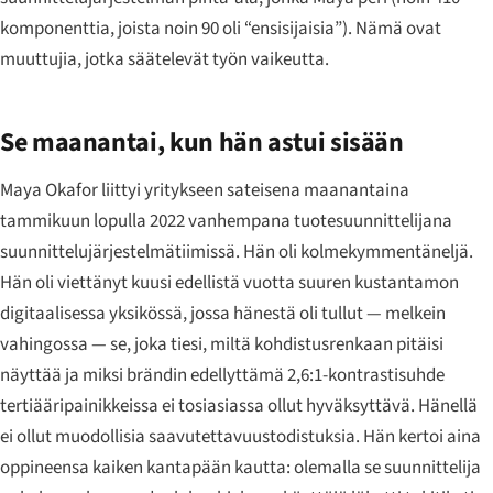
komponenttia, joista noin 90 oli “ensisijaisia”). Nämä ovat
muuttujia, jotka säätelevät työn vaikeutta.
Se maanantai, kun hän astui sisään
Maya Okafor liittyi yritykseen sateisena maanantaina
tammikuun lopulla 2022 vanhempana tuotesuunnittelijana
suunnittelujärjestelmätiimissä. Hän oli kolmekymmentäneljä.
Hän oli viettänyt kuusi edellistä vuotta suuren kustantamon
digitaalisessa yksikössä, jossa hänestä oli tullut — melkein
vahingossa — se, joka tiesi, miltä kohdistusrenkaan pitäisi
näyttää ja miksi brändin edellyttämä 2,6:1-kontrastisuhde
tertiääripainikkeissa ei tosiasiassa ollut hyväksyttävä. Hänellä
ei ollut muodollisia saavutettavuustodistuksia. Hän kertoi aina
oppineensa kaiken kantapään kautta: olemalla se suunnittelija