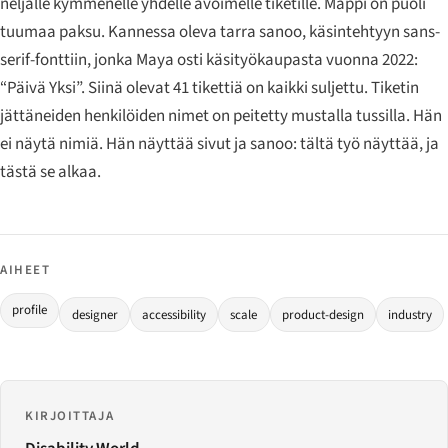
neljälle kymmenelle yhdelle avoimelle tiketille. Mappi on puoli
tuumaa paksu. Kannessa oleva tarra sanoo, käsintehtyyn sans-
serif-fonttiin, jonka Maya osti käsityökaupasta vuonna 2022:
“Päivä Yksi”. Siinä olevat 41 tikettiä on kaikki suljettu. Tiketin
jättäneiden henkilöiden nimet on peitetty mustalla tussilla. Hän
ei näytä nimiä. Hän näyttää sivut ja sanoo: tältä työ näyttää, ja
tästä se alkaa.
AIHEET
profile
designer
accessibility
scale
product-design
industry
KIRJOITTAJA