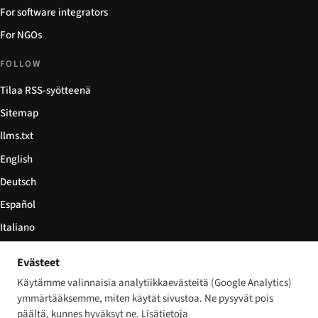
For software integrators
For NGOs
FOLLOW
Tilaa RSS-syötteenä
Sitemap
llms.txt
English
Deutsch
Español
Italiano
Български
Evästeet
简体中文
Käytämme valinnaisia analytiikkaevästeitä (Google Analytics)
ymmärtääksemme, miten käytät sivustoa. Ne pysyvät pois
päältä, kunnes hyväksyt ne. Lisätietoja