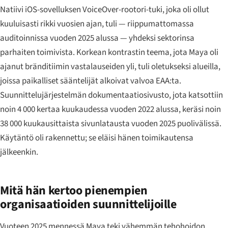
Natiivi iOS-sovelluksen VoiceOver-rootori-tuki, joka oli ollut
kuuluisasti rikki vuosien ajan, tuli — riippumattomassa
auditoinnissa vuoden 2025 alussa — yhdeksi sektorinsa
parhaiten toimivista. Korkean kontrastin teema, jota Maya oli
ajanut bränditiimin vastalauseiden yli, tuli oletukseksi alueilla,
joissa paikalliset sääntelijät alkoivat valvoa EAA:ta.
Suunnittelujärjestelmän dokumentaatiosivusto, jota katsottiin
noin 4 000 kertaa kuukaudessa vuoden 2022 alussa, keräsi noin
38 000 kuukausittaista sivunlatausta vuoden 2025 puolivälissä.
Käytäntö oli rakennettu; se eläisi hänen toimikautensa
jälkeenkin.
Mitä hän kertoo pienempien
organisaatioiden suunnittelijoille
Vuoteen 2025 mennessä Maya teki vähemmän tehohoidon