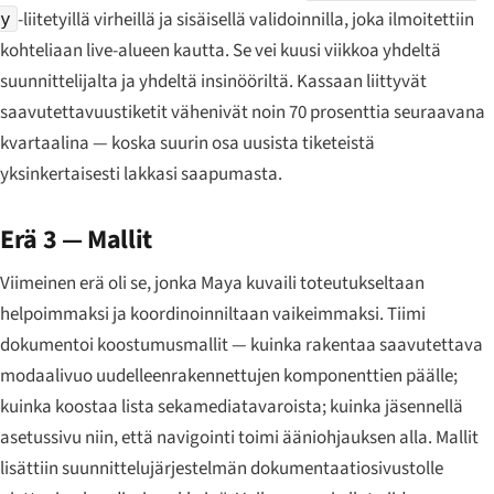
-liitetyillä virheillä ja sisäisellä validoinnilla, joka ilmoitettiin
y
kohteliaan live-alueen kautta. Se vei kuusi viikkoa yhdeltä
suunnittelijalta ja yhdeltä insinööriltä. Kassaan liittyvät
saavutettavuustiketit vähenivät noin 70 prosenttia seuraavana
kvartaalina — koska suurin osa uusista tiketeistä
yksinkertaisesti lakkasi saapumasta.
Erä 3 — Mallit
Viimeinen erä oli se, jonka Maya kuvaili toteutukseltaan
helpoimmaksi ja koordinoinniltaan vaikeimmaksi. Tiimi
dokumentoi koostumusmallit — kuinka rakentaa saavutettava
modaalivuo uudelleenrakennettujen komponenttien päälle;
kuinka koostaa lista sekamediatavaroista; kuinka jäsennellä
asetussivu niin, että navigointi toimi ääniohjauksen alla. Mallit
lisättiin suunnittelujärjestelmän dokumentaatiosivustolle