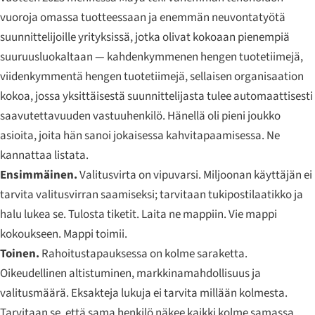
vuoroja omassa tuotteessaan ja enemmän neuvontatyötä
suunnittelijoille yrityksissä, jotka olivat kokoaan pienempiä
suuruusluokaltaan — kahdenkymmenen hengen tuotetiimejä,
viidenkymmentä hengen tuotetiimejä, sellaisen organisaation
kokoa, jossa yksittäisestä suunnittelijasta tulee automaattisesti
saavutettavuuden vastuuhenkilö. Hänellä oli pieni joukko
asioita, joita hän sanoi jokaisessa kahvitapaamisessa. Ne
kannattaa listata.
Ensimmäinen.
Valitusvirta on vipuvarsi. Miljoonan käyttäjän ei
tarvita valitusvirran saamiseksi; tarvitaan tukipostilaatikko ja
halu lukea se. Tulosta tiketit. Laita ne mappiin. Vie mappi
kokoukseen. Mappi toimii.
Toinen.
Rahoitustapauksessa on kolme saraketta.
Oikeudellinen altistuminen, markkinamahdollisuus ja
valitusmäärä. Eksakteja lukuja ei tarvita millään kolmesta.
Tarvitaan se, että sama henkilö näkee kaikki kolme samassa