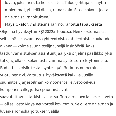
luvun, joka merkitsi heille eniten. Talousjohtajalle näytin
molemmat, yhdellä dialla, rinnakkain. Se oli kokous, jossa
ohjelma sai rahoituksen.”
Maya Okafor, yhdistelmähahmo, rahoitustapauksesta
Ohjelma hyväksyttiin Q2 2022:n lopussa. Henkilöstömäärä:
seitsemän, kasvamassa yhteentoista kahdentoista kuukauden
aikana — kolme suunnittelijaa, neljä insinööriä, kaksi
laadunvarmistuksen asiantuntijaa, yksi ohjelmapäällikkö, yksi
tutkija, jolla oli kokemusta vammaisyhteisön rekrytoinnista.
Budjetti ulkoisiin testausyhteistyöhön: kuusinumeroinen
vuotuinen rivi. Valtuutus: hyväksyntä kaikille uusille
suunnittelujärjestelmän komponenteille, veto-oikeus
komponenteille, jotka epäonnistuivat
saavutettavuustarkistuslistassa. Tuo viimeinen lauseke — veto
— oli se, josta Maya neuvotteli kovimmin. Se oli ero ohjelman ja
luvan-anomisharjoituksen välillä.