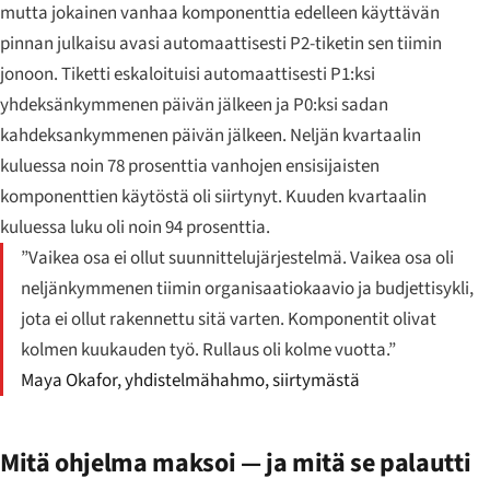
mutta jokainen vanhaa komponenttia edelleen käyttävän
pinnan julkaisu avasi automaattisesti P2-tiketin sen tiimin
jonoon. Tiketti eskaloituisi automaattisesti P1:ksi
yhdeksänkymmenen päivän jälkeen ja P0:ksi sadan
kahdeksankymmenen päivän jälkeen. Neljän kvartaalin
kuluessa noin 78 prosenttia vanhojen ensisijaisten
komponenttien käytöstä oli siirtynyt. Kuuden kvartaalin
kuluessa luku oli noin 94 prosenttia.
”Vaikea osa ei ollut suunnittelujärjestelmä. Vaikea osa oli
neljänkymmenen tiimin organisaatiokaavio ja budjettisykli,
jota ei ollut rakennettu sitä varten. Komponentit olivat
kolmen kuukauden työ. Rullaus oli kolme vuotta.”
Maya Okafor, yhdistelmähahmo, siirtymästä
Mitä ohjelma maksoi — ja mitä se palautti