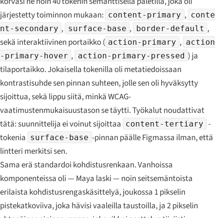
korvasi ne noin 40 tokenin semanttisella paletilla, joka oli
järjestetty toiminnon mukaan:
,
content-primary
conte
,
,
,
nt-secondary
surface-base
border-default
sekä interaktiivinen portaikko (
,
action-primary
action
,
) ja
-primary-hover
action-primary-pressed
tilaportaikko. Jokaisella tokenilla oli metatiedoissaan
kontrastisuhde sen pinnan suhteen, jolle sen oli hyväksytty
sijoittua, sekä lippu siitä, minkä WCAG-
vaatimustenmukaisuustason se täytti. Työkalut noudattivat
tätä: suunnittelija ei voinut sijoittaa
-
content-tertiary
tokenia
-pinnan päälle Figmassa ilman, että
surface-base
lintteri merkitsi sen.
Sama erä standardoi kohdistusrenkaan. Vanhoissa
komponenteissa oli — Maya laski — noin seitsemäntoista
erilaista kohdistusrengaskäsittelyä, joukossa 1 pikselin
pistekatkoviiva, joka hävisi vaaleilla taustoilla, ja 2 pikselin