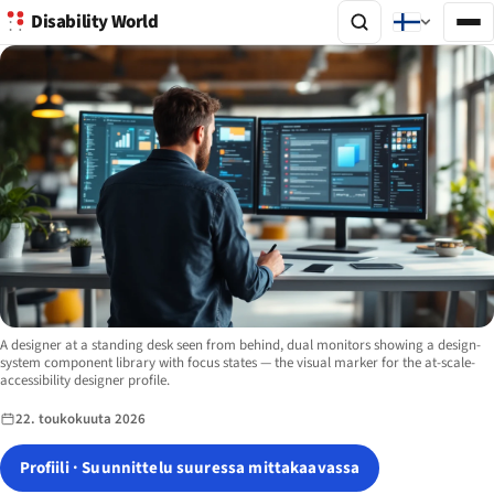
Disability World
Image description:
A designer at a standing desk seen from behind, dual monitors showing a design-
system component library with focus states — the visual marker for the at-scale-
accessibility designer profile.
22. toukokuuta 2026
Profiili · Suunnittelu suuressa mittakaavassa