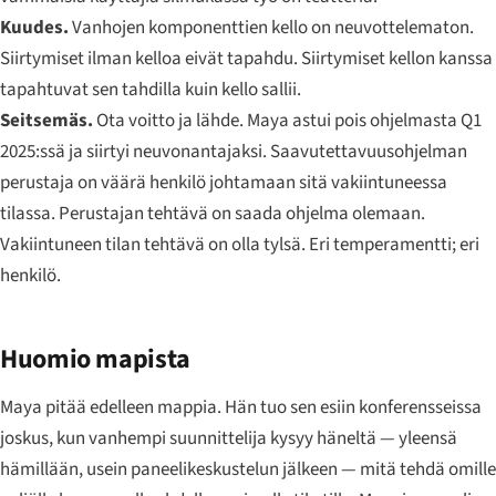
Kuudes.
Vanhojen komponenttien kello on neuvottelematon.
Siirtymiset ilman kelloa eivät tapahdu. Siirtymiset kellon kanssa
tapahtuvat sen tahdilla kuin kello sallii.
Seitsemäs.
Ota voitto ja lähde. Maya astui pois ohjelmasta Q1
2025:ssä ja siirtyi neuvonantajaksi. Saavutettavuusohjelman
perustaja on väärä henkilö johtamaan sitä vakiintuneessa
tilassa. Perustajan tehtävä on saada ohjelma olemaan.
Vakiintuneen tilan tehtävä on olla tylsä. Eri temperamentti; eri
henkilö.
Huomio mapista
Maya pitää edelleen mappia. Hän tuo sen esiin konferensseissa
joskus, kun vanhempi suunnittelija kysyy häneltä — yleensä
hämillään, usein paneelikeskustelun jälkeen — mitä tehdä omille