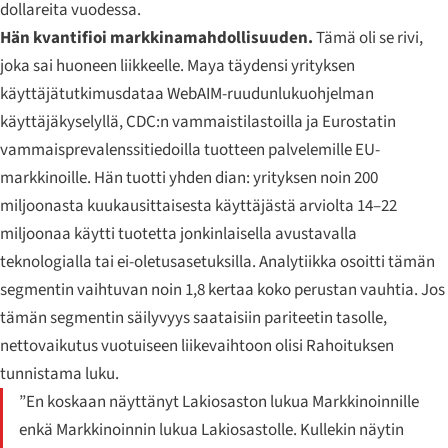
dollareita vuodessa.
Hän kvantifioi markkinamahdollisuuden.
Tämä oli se rivi,
joka sai huoneen liikkeelle. Maya täydensi yrityksen
käyttäjätutkimusdataa WebAIM-ruudunlukuohjelman
käyttäjäkyselyllä, CDC:n vammaistilastoilla ja Eurostatin
vammaisprevalenssitiedoilla tuotteen palvelemille EU-
markkinoille. Hän tuotti yhden dian: yrityksen noin 200
miljoonasta kuukausittaisesta käyttäjästä arviolta 14–22
miljoonaa käytti tuotetta jonkinlaisella avustavalla
teknologialla tai ei-oletusasetuksilla. Analytiikka osoitti tämän
segmentin vaihtuvan noin 1,8 kertaa koko perustan vauhtia. Jos
tämän segmentin säilyvyys saataisiin pariteetin tasolle,
nettovaikutus vuotuiseen liikevaihtoon olisi Rahoituksen
tunnistama luku.
”En koskaan näyttänyt Lakiosaston lukua Markkinoinnille
enkä Markkinoinnin lukua Lakiosastolle. Kullekin näytin