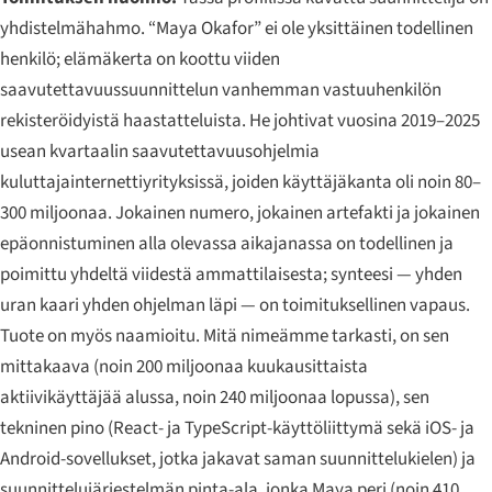
yhdistelmähahmo. “Maya Okafor” ei ole yksittäinen todellinen
henkilö; elämäkerta on koottu viiden
saavutettavuussuunnittelun vanhemman vastuuhenkilön
rekisteröidyistä haastatteluista. He johtivat vuosina 2019–2025
usean kvartaalin saavutettavuusohjelmia
kuluttajainternettiyrityksissä, joiden käyttäjäkanta oli noin 80–
300 miljoonaa. Jokainen numero, jokainen artefakti ja jokainen
epäonnistuminen alla olevassa aikajanassa on todellinen ja
poimittu yhdeltä viidestä ammattilaisesta; synteesi — yhden
uran kaari yhden ohjelman läpi — on toimituksellinen vapaus.
Tuote on myös naamioitu. Mitä nimeämme tarkasti, on sen
mittakaava (noin 200 miljoonaa kuukausittaista
aktiivikäyttäjää alussa, noin 240 miljoonaa lopussa), sen
tekninen pino (React- ja TypeScript-käyttöliittymä sekä iOS- ja
Android-sovellukset, jotka jakavat saman suunnittelukielen) ja
suunnittelujärjestelmän pinta-ala, jonka Maya peri (noin 410