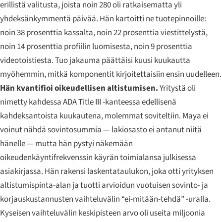
erillistä valitusta, joista noin 280 oli ratkaisematta yli
yhdeksänkymmentä päivää. Hän kartoitti ne tuotepinnoille:
noin 38 prosenttia kassalta, noin 22 prosenttia viestittelystä,
noin 14 prosenttia profiilin luomisesta, noin 9 prosenttia
videotoistiesta. Tuo jakauma päättäisi kuusi kuukautta
myöhemmin, mitkä komponentit kirjoitettaisiin ensin uudelleen.
Hän kvantifioi oikeudellisen altistumisen.
Yritystä oli
nimetty kahdessa ADA Title III -kanteessa edellisenä
kahdeksantoista kuukautena, molemmat soviteltiin. Maya ei
voinut nähdä sovintosummia — lakiosasto ei antanut niitä
hänelle — mutta hän pystyi näkemään
oikeudenkäyntifrekvenssin käyrän toimialansa julkisessa
asiakirjassa. Hän rakensi laskentataulukon, joka otti yrityksen
altistumispinta-alan ja tuotti arvioidun vuotuisen sovinto- ja
korjauskustannusten vaihteluvälin “ei-mitään-tehdä” -uralla.
Kyseisen vaihteluvälin keskipisteen arvo oli useita miljoonia