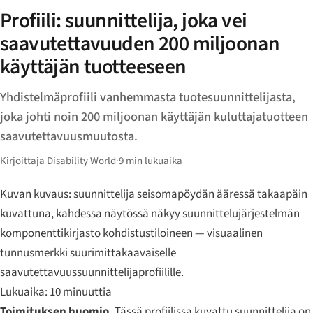
Profiili: suunnittelija, joka vei
saavutettavuuden 200 miljoonan
käyttäjän tuotteeseen
Yhdistelmäprofiili vanhemmasta tuotesuunnittelijasta,
joka johti noin 200 miljoonan käyttäjän kuluttajatuotteen
saavutettavuusmuutosta.
Kirjoittaja Disability World
·
9 min lukuaika
Kuvan kuvaus: suunnittelija seisomapöydän ääressä takaapäin
kuvattuna, kahdessa näytössä näkyy suunnittelujärjestelmän
komponenttikirjasto kohdistustiloineen — visuaalinen
tunnusmerkki suurimittakaavaiselle
saavutettavuussuunnittelijaprofiilille.
Lukuaika: 10 minuuttia
Toimituksen huomio.
Tässä profiilissa kuvattu suunnittelija on