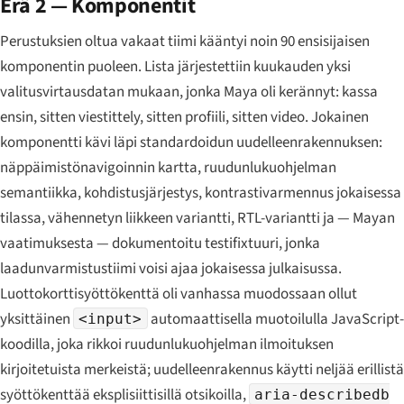
Erä 2 — Komponentit
Perustuksien oltua vakaat tiimi kääntyi noin 90 ensisijaisen
komponentin puoleen. Lista järjestettiin kuukauden yksi
valitusvirtausdatan mukaan, jonka Maya oli kerännyt: kassa
ensin, sitten viestittely, sitten profiili, sitten video. Jokainen
komponentti kävi läpi standardoidun uudelleenrakennuksen:
näppäimistönavigoinnin kartta, ruudunlukuohjelman
semantiikka, kohdistusjärjestys, kontrastivarmennus jokaisessa
tilassa, vähennetyn liikkeen variantti, RTL-variantti ja — Mayan
vaatimuksesta — dokumentoitu testifixtuuri, jonka
laadunvarmistustiimi voisi ajaa jokaisessa julkaisussa.
Luottokorttisyöttökenttä oli vanhassa muodossaan ollut
yksittäinen
automaattisella muotoilulla JavaScript-
<input>
koodilla, joka rikkoi ruudunlukuohjelman ilmoituksen
kirjoitetuista merkeistä; uudelleenrakennus käytti neljää erillistä
syöttökenttää eksplisiittisillä otsikoilla,
aria-describedb