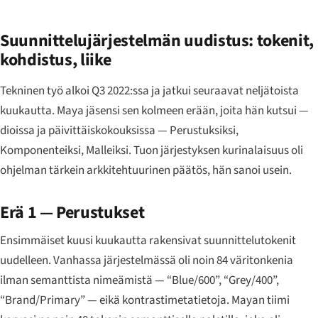
Suunnittelujärjestelmän uudistus: tokenit,
kohdistus, liike
Tekninen työ alkoi Q3 2022:ssa ja jatkui seuraavat neljätoista
kuukautta. Maya jäsensi sen kolmeen erään, joita hän kutsui —
dioissa ja päivittäiskokouksissa — Perustuksiksi,
Komponenteiksi, Malleiksi. Tuon järjestyksen kurinalaisuus oli
ohjelman tärkein arkkitehtuurinen päätös, hän sanoi usein.
Erä 1 — Perustukset
Ensimmäiset kuusi kuukautta rakensivat suunnittelutokenit
uudelleen. Vanhassa järjestelmässä oli noin 84 väritonkenia
ilman semanttista nimeämistä — “Blue/600”, “Grey/400”,
“Brand/Primary” — eikä kontrastimetatietoja. Mayan tiimi