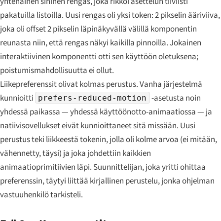
yhtenäinen sininen rengas, joka rikkoi asettelun tiiviisti
pakatuilla listoilla. Uusi rengas oli yksi token: 2 pikselin ääriviiva,
joka oli offset 2 pikselin läpinäkyvällä välillä komponentin
reunasta niin, että rengas näkyi kaikilla pinnoilla. Jokainen
interaktiivinen komponentti otti sen käyttöön oletuksena;
poistumismahdollisuutta ei ollut.
Liikepreferenssit olivat kolmas perustus. Vanha järjestelmä
kunnioitti
-asetusta noin
prefers-reduced-motion
yhdessä paikassa — yhdessä käyttöönotto-animaatiossa — ja
natiivisovellukset eivät kunnioittaneet sitä missään. Uusi
perustus teki liikkeestä tokenin, jolla oli kolme arvoa (ei mitään,
vähennetty, täysi) ja joka johdettiin kaikkien
animaatioprimitiivien läpi. Suunnittelijan, joka yritti ohittaa
preferenssin, täytyi liittää kirjallinen perustelu, jonka ohjelman
vastuuhenkilö tarkisteli.