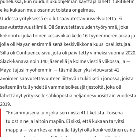
puhelussa, kun ruudunlukuohjelman käyttäjä lähetti tukitiketin
eikä kukaan muu osannut toistaa ongelmaa.
Uudessa yrityksessä ei ollut saavutettavuusvelvoitetta. Ei
saavutettavuustiimiä. Oli Saavutettavuuden työryhmä, joka
kokoontui joka toinen keskiviikko kello 16 Tyynenmeren aikaa ja
jolla oli Mayan ensimmäisenä keskiviikkona kuusi osallistujaa.
Sillä oli Confluence-sivu, jota oli päivitetty viimeksi vuonna 2020,
Slack-kanava noin 140 jäsenellä ja kolme viestiä viikossa, ja —
Maya tajusi myöhemmin — täsmälleen yksi vipuvarsi: 41
avoimen saavutettavuuteen liittyvän tukitiketin jonossa, joista
seitsemän tuli yhdeltä vammaisoikeusjärjestöltä, joka oli
lähettänyt yritykselle sähköpostia neljännesvuosittain vuodesta
2019.
”Ensimmäisenä luin jokaisen niistä 41 tiketistä. Toisena
tulostin ne ja laitoin mapiin. Ei siksi, että kukaan tarvitsi
mappia — vaan koska minulla täytyi olla konkreettinen esine