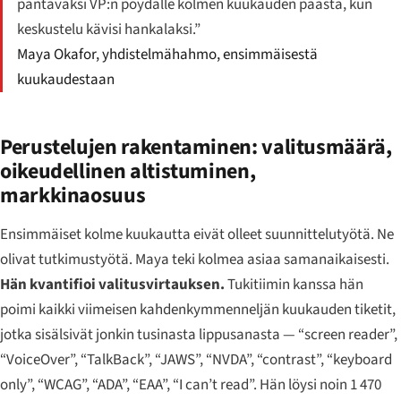
pantavaksi VP:n pöydälle kolmen kuukauden päästä, kun
keskustelu kävisi hankalaksi.”
Maya Okafor, yhdistelmähahmo, ensimmäisestä
kuukaudestaan
Perustelujen rakentaminen: valitusmäärä,
oikeudellinen altistuminen,
markkinaosuus
Ensimmäiset kolme kuukautta eivät olleet suunnittelutyötä. Ne
olivat tutkimustyötä. Maya teki kolmea asiaa samanaikaisesti.
Hän kvantifioi valitusvirtauksen.
Tukitiimin kanssa hän
poimi kaikki viimeisen kahdenkymmenneljän kuukauden tiketit,
jotka sisälsivät jonkin tusinasta lippusanasta — “screen reader”,
“VoiceOver”, “TalkBack”, “JAWS”, “NVDA”, “contrast”, “keyboard
only”, “WCAG”, “ADA”, “EAA”, “I can’t read”. Hän löysi noin 1 470