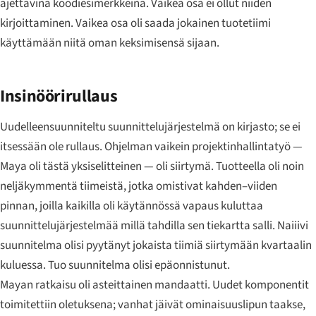
ajettavina koodiesimerkkeinä. Vaikea osa ei ollut niiden
kirjoittaminen. Vaikea osa oli saada jokainen tuotetiimi
käyttämään niitä oman keksimisensä sijaan.
Insinöörirullaus
Uudelleensuunniteltu suunnittelujärjestelmä on kirjasto; se ei
itsessään ole rullaus. Ohjelman vaikein projektinhallintatyö —
Maya oli tästä yksiselitteinen — oli siirtymä. Tuotteella oli noin
neljäkymmentä tiimeistä, jotka omistivat kahden–viiden
pinnan, joilla kaikilla oli käytännössä vapaus kuluttaa
suunnittelujärjestelmää millä tahdilla sen tiekartta salli. Naiiivi
suunnitelma olisi pyytänyt jokaista tiimiä siirtymään kvartaalin
kuluessa. Tuo suunnitelma olisi epäonnistunut.
Mayan ratkaisu oli asteittainen mandaatti. Uudet komponentit
toimitettiin oletuksena; vanhat jäivät ominaisuuslipun taakse,