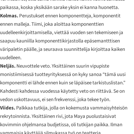
paikassa, koska yksikään sarake yksin ei kanna huonetta.
Kolmas.
Perustukset ennen komponentteja, komponentit
ennen malleja. Tiimi, joka aloittaa komponenttien
uudelleenkirjoittamisella, viettää vuoden sen tekemiseen ja
saapuu kauniilla komponenttikirjastolla epäsemantttisen
väripaletin päälle, ja seuraava suunnittelija kirjoittaa kaiken
uudelleen.
Neljäs.
Neuvottele veto. Yksittäinen suurin vipupiste
monistiimisessä tuotteyrityksessä on kyky sanoa “tämä uusi
komponentti ei lähde ennen kuin se läpäisee tarkistuslistan.”
Kahdesti kahdessa vuodessa käytetty veto on riittävä. Se on
vedon uskottavuus, ei sen frekvenssi, joka tekee työn.
Viides.
Palkkaa tutkija, jolla on kokemusta vammaisyhteisön
rekrytoinnista. Yksittäinen rivi, jota Maya puolustaisivat
kovimmin ohjelmansa budjetissa, oli tutkijan paikka. Ilman
vammaisia käyttäjiä silmukassa työ on teatteria.