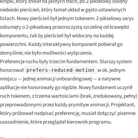
kropki, który znikał na jasnych tłach, po 2-pikselowy solidny
niebieski pierścień, który łamał układ w gęsto ustawionych
listach. Nowy pierścień był jednym tokenem: 2-pikselowy zarys
odsunięty o 2-pikselową przezroczystą szczelinę od krawędzi
komponentu, tak by pierścień był widoczny na każdej
powierzchni. Każdy interaktywny komponent pobierał go
domyślnie; nie było możliwości wyłączenia.
Preferencje ruchu były trzecim fundamentem. Starszy system
honorował
w ok. jednym
prefers-reduced-motion
miejscu — jednej animacji onboardingowej — a natywne
aplikacje nie honorowały go nigdzie. Nowy fundament uczynił
ruch tokenem, z trzema wartościami (brak, zredukowany, pełny)
przeprowadzonymi przez każdy prymityw animacji. Projektant,
który próbował nadpisać preferencję, musiał dołączyć pisemne
uzasadnienie, które przeglądał kierownik programu.