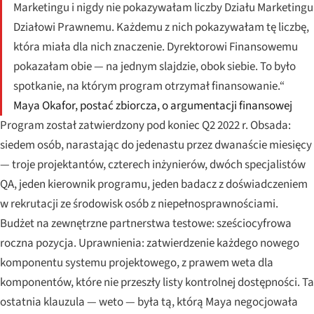
Marketingu i nigdy nie pokazywałam liczby Działu Marketingu
Działowi Prawnemu. Każdemu z nich pokazywałam tę liczbę,
która miała dla nich znaczenie. Dyrektorowi Finansowemu
pokazałam obie — na jednym slajdzie, obok siebie. To było
spotkanie, na którym program otrzymał finansowanie.“
Maya Okafor, postać zbiorcza, o argumentacji finansowej
Program został zatwierdzony pod koniec Q2 2022 r. Obsada:
siedem osób, narastając do jedenastu przez dwanaście miesięcy
— troje projektantów, czterech inżynierów, dwóch specjalistów
QA, jeden kierownik programu, jeden badacz z doświadczeniem
w rekrutacji ze środowisk osób z niepełnosprawnościami.
Budżet na zewnętrzne partnerstwa testowe: sześciocyfrowa
roczna pozycja. Uprawnienia: zatwierdzenie każdego nowego
komponentu systemu projektowego, z prawem weta dla
komponentów, które nie przeszły listy kontrolnej dostępności. Ta
ostatnia klauzula — weto — była tą, którą Maya negocjowała