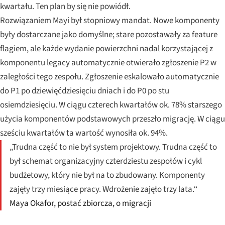
kwartału. Ten plan by się nie powiódł.
Rozwiązaniem Mayi był stopniowy mandat. Nowe komponenty
były dostarczane jako domyślne; stare pozostawały za feature
flagiem, ale każde wydanie powierzchni nadal korzystającej z
komponentu legacy automatycznie otwierało zgłoszenie P2 w
zaległości tego zespołu. Zgłoszenie eskalowało automatycznie
do P1 po dziewięćdziesięciu dniach i do P0 po stu
osiemdziesięciu. W ciągu czterech kwartałów ok. 78% starszego
użycia komponentów podstawowych przeszło migrację. W ciągu
sześciu kwartałów ta wartość wynosiła ok. 94%.
„Trudna część to nie był system projektowy. Trudna część to
był schemat organizacyjny czterdziestu zespołów i cykl
budżetowy, który nie był na to zbudowany. Komponenty
zajęły trzy miesiące pracy. Wdrożenie zajęło trzy lata.“
Maya Okafor, postać zbiorcza, o migracji