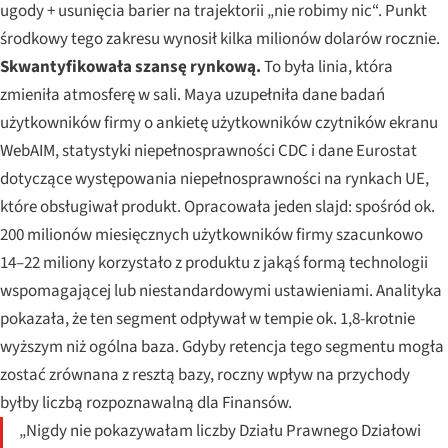
ugody + usunięcia barier na trajektorii „nie robimy nic“. Punkt
środkowy tego zakresu wynosił kilka milionów dolarów rocznie.
Skwantyfikowała szansę rynkową.
To była linia, która
zmieniła atmosferę w sali. Maya uzupełniła dane badań
użytkowników firmy o ankietę użytkowników czytników ekranu
WebAIM, statystyki niepełnosprawności CDC i dane Eurostat
dotyczące występowania niepełnosprawności na rynkach UE,
które obsługiwał produkt. Opracowała jeden slajd: spośród ok.
200 milionów miesięcznych użytkowników firmy szacunkowo
14–22 miliony korzystało z produktu z jakąś formą technologii
wspomagającej lub niestandardowymi ustawieniami. Analityka
pokazała, że ten segment odpływał w tempie ok. 1,8-krotnie
wyższym niż ogólna baza. Gdyby retencja tego segmentu mogła
zostać zrównana z resztą bazy, roczny wpływ na przychody
byłby liczbą rozpoznawalną dla Finansów.
„Nigdy nie pokazywałam liczby Działu Prawnego Działowi