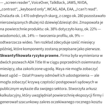
— „screen reader“, VoiceOver, TalkBack, JAWS, NVDA,
„contrast“, „keyboard only“, WCAG, ADA, EAA, „I can’t read“.
Znalazła ok. 1 470 odrębnych skarg, z czego ok. 280 pozostawało
nierozwiązanych dłużej niż dziewięćdziesiąt dni. Zmapowała je
na powierzchnie produktu: ok. 38% dotyczyło kasy, ok. 22% —
wiadomości, ok. 14% — tworzenia profilu, ok. 9% —
odtwarzacza wideo. Ten rozkład zdecyduje sześć miesięcy
później, które komponenty zostaną przepisane jako pierwsze.
Skwantyfikowała ryzyko prawne.
Firma była wymieniana w
dwóch pozwach ADA Title III w ciągu poprzednich osiemnastu
miesięcy, oba zakończone ugodą. Maya nie mogła zobaczyć
kwot ugód — Dział Prawny odmówił ich udostępnienia — ale
mogła zobaczyć krzywą częstości postępowań sądowych w
publicznym wykazie dla swojego sektora. Stworzyła arkusz
kalkulacyjny, który uwzględniał powierzchnię ekspozycji firmy i
generował szacunkowy zakres oczekiwanego rocznego kosztu