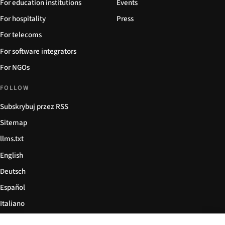
For education institutions
Events
For hospitality
Press
For telecoms
For software integrators
For NGOs
FOLLOW
Subskrybuj przez RSS
Sitemap
llms.txt
English
Deutsch
Español
Italiano
Български