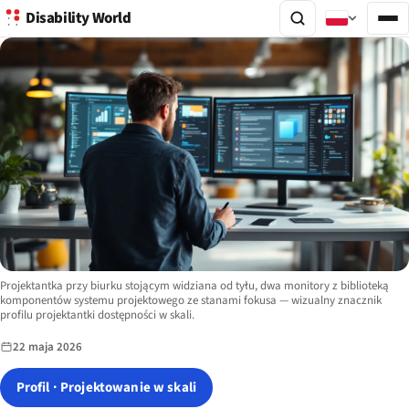
Disability World
Image description:
Projektantka przy biurku stojącym widziana od tyłu, dwa monitory z biblioteką
komponentów systemu projektowego ze stanami fokusa — wizualny znacznik
profilu projektantki dostępności w skali.
22 maja 2026
Profil · Projektowanie w skali