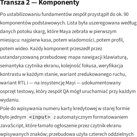
Transza 2 — Komponenty
Po ustabilizowaniu fundamentów zespół przystąpił do ok. 90
komponentów podstawowych. Lista była uszeregowana według
danych potoku skarg, które Maya zebrała w pierwszym
miesiącu: najpierw kasa, potem wiadomości, potem profil,
potem wideo. Każdy komponent przeszedł przez
ustandaryzowaną przebudowę: mapa nawigacji klawiaturą,
semantyka czytnika ekranu, kolejność fokusa, weryfikacja
kontrastu w każdym stanie, wariant zredukowanego ruchu,
wariant RTL i — na insystencję Mayi — udokumentowany
osprzęt testowy, który zespół QA mógł uruchamiać przy każdym
wydaniu.
Pole do wpisywania numeru karty kredytowej w starej formie
było jednym
z automatycznym formatowaniem
<input>
JavaScript, które łamało ogłoszenie przez czytnik ekranu
wpisywanych znaków; przebudowa użyła czterech oddzielnych