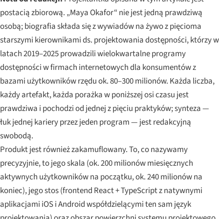
postacią zbiorową. „Maya Okafor“ nie jest jedną prawdziwą
osobą; biografia składa się z wywiadów na żywo z pięcioma
starszymi kierownikami ds. projektowania dostępności, którzy w
latach 2019–2025 prowadzili wielokwartalne programy
dostępności w firmach internetowych dla konsumentów z
bazami użytkowników rzędu ok. 80–300 milionów. Każda liczba,
każdy artefakt, każda porażka w poniższej osi czasu jest
prawdziwa i pochodzi od jednej z pięciu praktyków; synteza —
łuk jednej kariery przez jeden program — jest redakcyjną
swobodą.
Produkt jest również zakamuflowany. To, co nazywamy
precyzyjnie, to jego skala (ok. 200 milionów miesięcznych
aktywnych użytkowników na początku, ok. 240 milionów na
koniec), jego stos (frontend React + TypeScript z natywnymi
aplikacjami iOS i Android współdzielącymi ten sam język
projektowania) oraz obszar powierzchni systemu projektowego