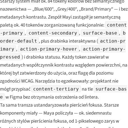
Starszy system miał ok. 84 tokeny kolorów bez semantycznego
nazewnictwa — „Blue/600“, „Grey/400“, „Brand/Primary“ — i bez
metadanych kontrastu. Zespół Mayi zastąpił je semantyczną
paletą ok. 40 tokenów zorganizowaną funkcjonalnie:
content
,
,
,
-primary
content-secondary
surface-base
b
, plus drabinka interaktywna (
order-default
action-pr
,
,
imary
action-primary-hover
action-primary-
) i drabinka statusu. Każdy token zawierał w
pressed
metadanych współczynnik kontrastu względem powierzchni, na
której był zatwierdzony do użycia, oraz flagę dla poziomu
zgodności WCAG. Narzędzia to egzekwowały: projektant nie
mógł przypisać
na tle
content-tertiary
surface-bas
w Figma bez otrzymania ostrzeżenia od lintera.
e
Ta sama transza ustandaryzowała pierścień fokusa. Starsze
komponenty miały — Maya policzyła — ok. siedemnastu
różnych stylów pierścienia fokusa, od 1-pikselowego zarys w