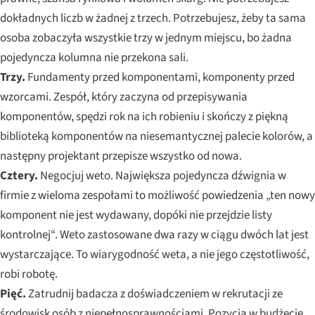
dokładnych liczb w żadnej z trzech. Potrzebujesz, żeby ta sama
osoba zobaczyła wszystkie trzy w jednym miejscu, bo żadna
pojedyncza kolumna nie przekona sali.
Trzy.
Fundamenty przed komponentami, komponenty przed
wzorcami. Zespół, który zaczyna od przepisywania
komponentów, spędzi rok na ich robieniu i skończy z piękną
biblioteką komponentów na niesemantycznej palecie kolorów, a
następny projektant przepisze wszystko od nowa.
Cztery.
Negocjuj weto. Największa pojedyncza dźwignia w
firmie z wieloma zespołami to możliwość powiedzenia „ten nowy
komponent nie jest wydawany, dopóki nie przejdzie listy
kontrolnej“. Weto zastosowane dwa razy w ciągu dwóch lat jest
wystarczające. To wiarygodność weta, a nie jego częstotliwość,
robi robotę.
Pięć.
Zatrudnij badacza z doświadczeniem w rekrutacji ze
środowisk osób z niepełnosprawnościami. Pozycja w budżecie