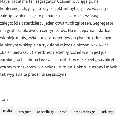
Maya nadal ma ten segregator. Czasem wyciąga go na
konferencjach, gdy starszy projektant pyta ją — zazwyczaj z
zakłopotaniem, często po panelu — co zrobić z własną
zaległością czterdziestu jeden otwartych zgłoszeń. Segregator
ma grubość ok. dwóch centymetrów. Na naklejce na okładce
widnieje napis, wykonany sans-serifowym pismem odręcznym
kupionym w sklepie z artykułami rękodzielniczymi w 2022 r.:
„Dzień pierwszy“. Czterdzieści jeden zgłoszeń w nim jest już
zamkniętych. Imiona i nazwiska osób, które je złożyły, są zakryte
czarnym markerem. Nie pokazuje imion. Pokazuje strony i mówi:
tak wygląda ta praca i tu się zaczyna.
TAGI
profile
designer
accessibility
scale
product-design
industry