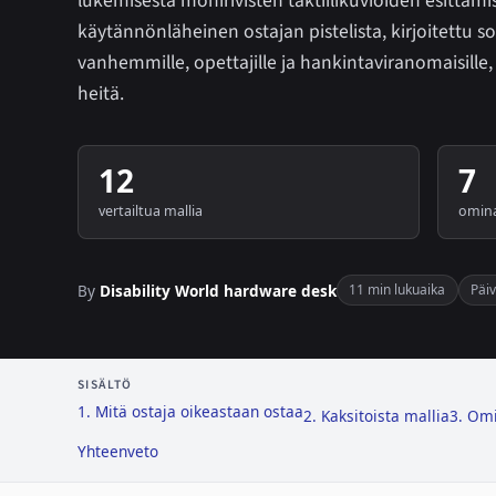
lukemisesta monirivisten taktiilikuvioiden esittäm
käytännönläheinen ostajan pistelista, kirjoitettu sok
vanhemmille, opettajille ja hankintaviranomaisille,
heitä.
12
7
vertailtua mallia
omina
By
Disability World hardware desk
11 min lukuaika
Päiv
SISÄLTÖ
1. Mitä ostaja oikeastaan ostaa
2. Kaksitoista mallia
3. Omi
Yhteenveto