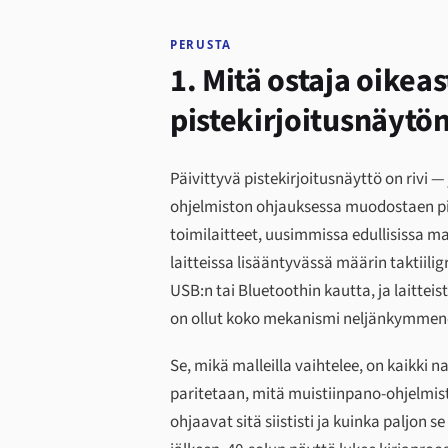
PERUSTA
1. Mitä ostaja oike
pistekirjoitusnäytö
Päivittyvä pistekirjoitusnäyttö on rivi
ohjelmiston ohjauksessa muodostaen pis
toimilaitteet, uusimmissa edullisissa m
laitteissa lisääntyvässä määrin taktiil
USB:n tai Bluetoothin kautta, ja laittei
on ollut koko mekanismi neljänkymmen
Se, mikä malleilla vaihtelee, on kaikki 
paritetaan, mitä muistiinpano-ohjelmis
ohjaavat sitä siististi ja kuinka paljon