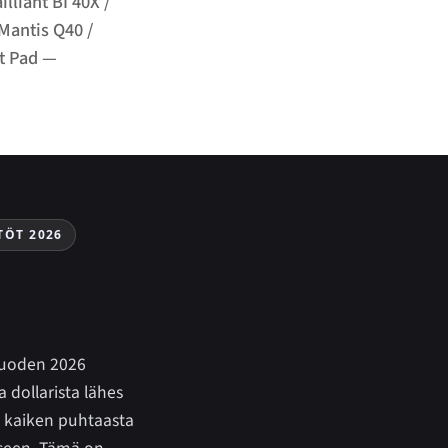
lliant BI 40X /
 Mantis Q40 /
ot Pad —
TÖT 2026
 vuoden 2026
dollarista lähes
t kaiken puhtaasta