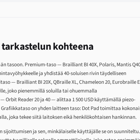
a tarkastelun kohteena
n tasoon. Premium-taso — Brailliant BI 40X, Polaris, Mantis Q40
hintavyöhykkeelle ja yhdistää 40-soluisen rivin täydelliseen
aso — Brailliant BI 20X, QBraille XL, Chameleon 20, Eurobraille 
lle, joko pienemmillä soluilla tai ohuemmalla
 — Orbit Reader 20 ja 40 — alittaa 1 500 USD käyttämällä piezo-
. Grafiikkataso on yhden laitteen taso: Dot Pad toimittaa kokona
alla, joka tekee siitä laitoksen eikä henkilökohtaisen hankinnan.
in sijoittumisen ja sen, minkälaiselle käyttäjälle se on suunniteltu.