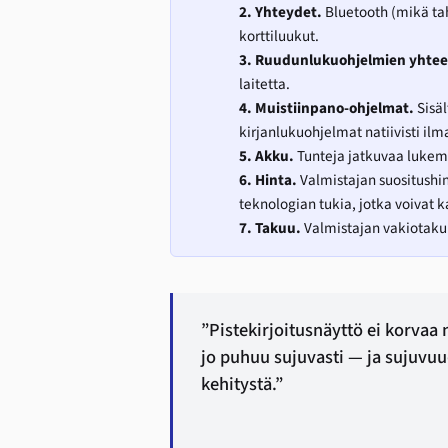
2. Yhteydet.
Bluetooth (mikä tah
korttiluukut.
3. Ruudunlukuohjelmien yhte
laitetta.
4. Muistiinpano-ohjelmat.
Sisäl
kirjanlukuohjelmat natiivisti ilm
5. Akku.
Tunteja jatkuvaa lukemi
6. Hinta.
Valmistajan suositushin
teknologian tukia, jotka voivat 
7. Takuu.
Valmistajan vakiotakuu
”Pistekirjoitusnäyttö ei korvaa n
jo puhuu sujuvasti — ja sujuvuu
kehitystä.”