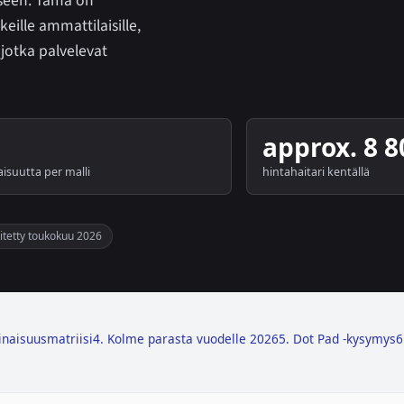
iseen. Tämä on
eille ammattilaisille,
 jotka palvelevat
approx. 8 
isuutta per malli
hintahaitari kentällä
itetty toukokuu 2026
naisuusmatriisi
4. Kolme parasta vuodelle 2026
5. Dot Pad -kysymys
6