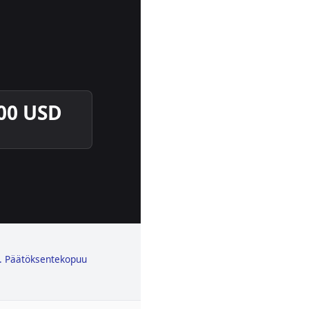
800 USD
. Päätöksentekopuu