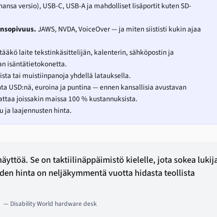
ansa versio), USB-C, USB-A ja mahdolliset lisäportit kuten SD-
ensopivuus.
JAWS, NVDA, VoiceOver — ja miten siististi kukin ajaa
tääkö laite tekstinkäsittelijän, kalenterin, sähköpostin ja
an isäntätietokonetta.
sta tai muistiinpanoja yhdellä latauksella.
ta USD:nä, euroina ja puntina — ennen kansallisia avustavan
kattaa joissakin maissa 100 % kustannuksista.
 ja laajennusten hinta.
äyttöä. Se on taktiilinäppäimistö kielelle, jota sokea lukij
den hinta on neljäkymmentä vuotta hidasta teollista
— Disability World hardware desk