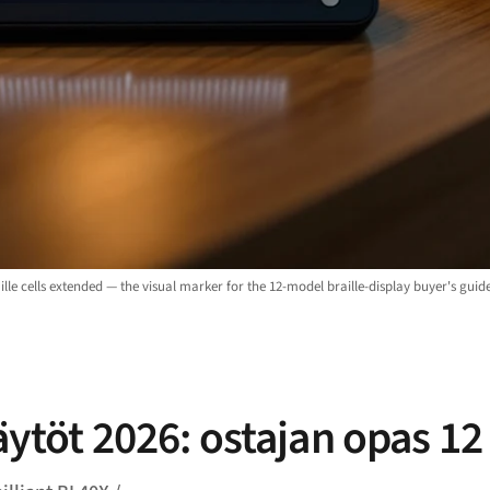
ille cells extended — the visual marker for the 12-model braille-display buyer's guide
äytöt 2026: ostajan opas 12