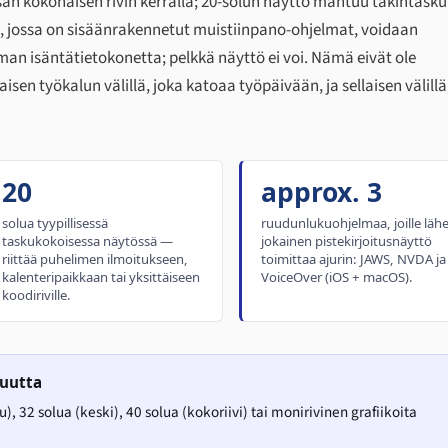
osan kokonaisen rivin kerralla; 20-solun näyttö mahtuu takintasku
a, jossa on sisäänrakennetut muistiinpano-ohjelmat, voidaan
n isäntätietokonetta; pelkkä näyttö ei voi. Nämä eivät ole
isen työkalun välillä, joka katoaa työpäivään, ja sellaisen välillä
20
approx. 3
solua tyypillisessä
ruudunlukuohjelmaa, joille läh
taskukokoisessa näytössä —
jokainen pistekirjoitusnäyttö
riittää puhelimen ilmoitukseen,
toimittaa ajurin: JAWS, NVDA ja
kalenteripaikkaan tai yksittäiseen
VoiceOver (iOS + macOS).
koodiriville.
suutta
), 32 solua (keski), 40 solua (kokoriivi) tai monirivinen grafiikoita