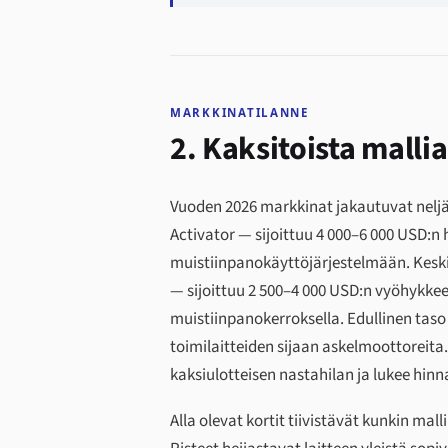
MARKKINATILANNE
2. Kaksitoista malli
Vuoden 2026 markkinat jakautuvat neljää
Activator — sijoittuu 4 000–6 000 USD:n 
muistiinpanokäyttöjärjestelmään. Keskit
— sijoittuu 2 500–4 000 USD:n vyöhykkee
muistiinpanokerroksella. Edullinen taso
toimilaitteiden sijaan askelmoottoreita
kaksiulotteisen nastahilan ja lukee hinn
Alla olevat kortit tiivistävät kunkin mall