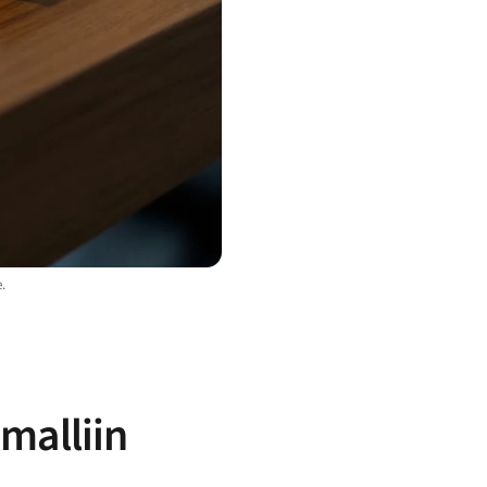
.
 malliin