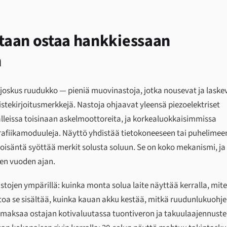
astaan ostaa hankkiessaan
n
 — joskus ruudukko — pieniä muovinastoja, jotka nousevat ja laske
tekirjoitusmerkkejä. Nastoja ohjaavat yleensä piezoelektriset
alleissa toisinaan askelmoottoreita, ja korkealuokkaisimmissa
igrafiikamoduuleja. Näyttö yhdistää tietokoneeseen tai puhelimee
stoisäntä syöttää merkit solusta soluun. Se on koko mekanismi, ja
en vuoden ajan.
nastojen ympärillä: kuinka monta solua laite näyttää kerralla, mite
toa se sisältää, kuinka kauan akku kestää, mitkä ruudunlukuohj
 se maksaa ostajan kotivaluutassa tuontiveron ja takuulaajennust