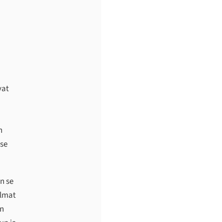
vat
n
 se
n se
elmat
en