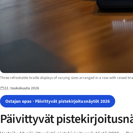
Image description:
Three refreshable braille displays of varying sizes arranged in a row with raised bra
22. toukokuuta 2026
Ostajan opas · Päivittyvät pistekirjoitusnäytöt 2026
Päivittyvät pistekirjoitusn