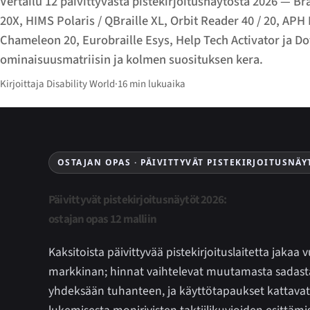
Vertailu 12 päivittyvästä pistekirjoitusnäytöstä 2026 — Brai
20X, HIMS Polaris / QBraille XL, Orbit Reader 40 / 20, APH
Chameleon 20, Eurobraille Esys, Help Tech Activator ja D
ominaisuusmatriisin ja kolmen suosituksen kera.
Kirjoittaja Disability World
·
16 min lukuaika
OSTAJAN OPAS · PÄIVITTYVÄT PISTEKIRJOITUSNÄY
Päivittyvät pistekirjoitusnäytöt 2026:
ostajan opas 12 malliin
Kaksitoista päivittyvää pistekirjoituslaitetta jakaa
markkinan; hinnat vaihtelevat muutamasta sadasta 
yhdeksään tuhanteen, ja käyttötapaukset kattava