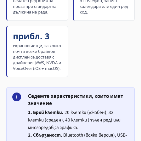
печатен ред книжна
от телефон, запис в
проза при стандартна
календара или един ред
дължина на реда.
код.
прибл. 3
екранни четци, за които
почти всеки брайлов
дисплей се доставя с
драйвери: JAWS, NVDA и
VoiceOver (iOS + macOS).
Седемте характеристики, които имат
i
значение
1. Брой клетки.
20 клетки (джобен), 32
клетки (среден), 40 клетки (пълен ред) или
многоредов за графика.
2. Свързаност.
Bluetooth (всяка версия), USB-