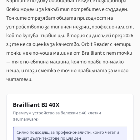
Картите по-долу обобщават къде се позиционира
всеки модел и за какъв тип потребител е създаден.
Точките отразяват общата пригодност на
устройството за типичен незрящ професионалист,
който купува първия или втория си дисплей през 2026
г.; те не са оценка за качество. Orbit Reader с четири
точки не е по-лоша машина от Brailliant с пет точки
— тя е по-евтина машина, която прави по-малко
неща, и тази сметка е точно правилната за много
читатели.
Brailliant BI 40X
Премиум устройство за бележки с 40 клетки
(Humanware)
Силно подходящ за професионалисти, които четат и
пишат дълги текстове по цял ден