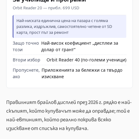
Orbit Reader 20 — прибл. 699 USD
Най-ниската единична цена на пазара с голяма
разлика, издръжлив, самостоятелно четене от SD
карта, прост път за ремонт
Защо точно
Най-висок коефициент „дисплеи за
този
долар от грант“
Втори избор
Orbit Reader 40 (по-големи ученици)
Пропуснете,
Приложенията за бележки са твърдо
ако
изискване
Правилният брайлов дисплей през 2026 г. рядко е най-
скъпият, който купувачът може да оправдае; той е
най-евтиният, който реално покрива всяко
изискване от списъка на купувача.