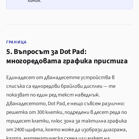
линия.
ГРАНИЦА
5. Въпросът за Dot Pad:
многоредовата графика пристига
Единадесет от дванадесетте устройства в
списъка са едноредови брайлови дисплеи — те
показват по един ред текст наведнъж.
Дванадесетото, Dot Pad, е нещо съвсем различно:
решетка от 300 клетки, подредени в десет реда по
тридесет клетки, плюс зона за тактилна графика
от 2400 щифта, която може да изобрази диаграма,
карта, математическа схема или макет на