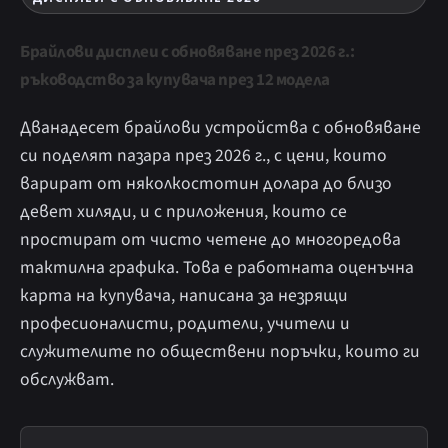
Брайлови дисплеи с обновяване през 2026 г.:
ръководство за купувача през 12 модела
Дванадесет брайлови устройства с обновяване
си поделят пазара през 2026 г., с цени, които
варират от няколкостотин долара до близо
девет хиляди, и с приложения, които се
простират от чисто четене до многоредова
тактилна графика. Това е работната оценъчна
карта на купувача, написана за незрящи
професионалисти, родители, учители и
служителите по обществени поръчки, които ги
обслужват.