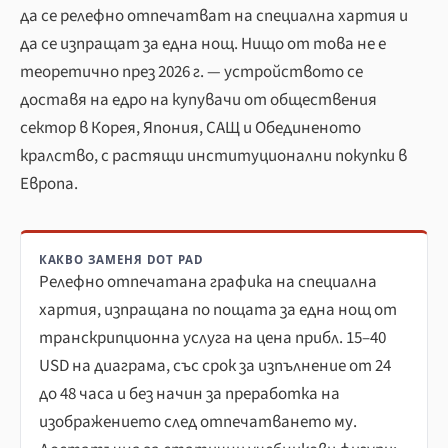
да се релефно отпечатват на специална хартия и
да се изпращат за една нощ. Нищо от това не е
теоретично през 2026 г. — устройството се
доставя на едро на купувачи от обществения
сектор в Корея, Япония, САЩ и Обединеното
кралство, с растящи институционални покупки в
Европа.
КАКВО ЗАМЕНЯ DOT PAD
Релефно отпечатана графика на специална
хартия, изпращана по пощата за една нощ от
транскрипционна услуга на цена прибл. 15–40
USD на диаграма, със срок за изпълнение от 24
до 48 часа и без начин за преработка на
изображението след отпечатването му.