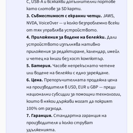
C, USB-A и всякакви допълнителни портове
като слотове за SD карти.
3. Съвместимост с екранни четци.
JAWS,
NVDA, VoiceOver — и колко безпроблемно всеки
от тях управлява устройството.
4. Приложения за водене на бележки.
Дали
устройството изпълнява нативно
приложения за редактиране, календар, имейл
и четец на книги без хост компютър.
5. Батерия.
Часове непрекъснато четене
или водене на бележки с едно зареждане.
6. Цена.
Препоръчителната продажна цена
на производителя в USD, EUR и GBP — преди
национални субсидии за помощни технологии,
които в някои държави могат да покрият
100% от разхода.
7. Гаранция.
Стандартна гаранция на
производителя и колко струват
удълженията.