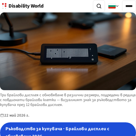
Disability World
Image description:
Три брайлови дисплея с обновяване в различни размери, подредени в редица
с повдигнати брайлови клетки — визуалният знак за ръководството за
купувача през 12 брайлови дисплея.
22 май 2026 г.
Ръководство за купувача · Брайлови дисплеи с