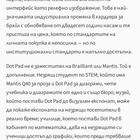
интерфейс като релефно изображение. Това е най-
значимата индустриална промяна в хардуера за
брайл с обновяване от двадесет години насам и тя
пристига на цена, която по стандартите на
личната покупка е непосилна — но по
институционални стандарти е напълно достъпна.
Dot Pad не е заместител на Brailliant или Mantis. Той е
допълнение. Незрящ студент по STEM, който има
Mantis Q40 за проза и Dot Pad за диаграми, чете
учебника и диаграмите от едно и също бюро; музей,
който постави Dot Pad до визуален експонат, може
да покаже експоната на незрящи посетители в
реално време; училище, което постави Dot Pad в
кабинет по математика, дава на незрящите си
ученици достъп до графики, които преди трябваше