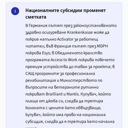
Националните субсидии променят
i
сметката
В Германия пътят през законоустановеното
здравно осигуряване
Krankenkasse
може да
покрие напълно Activator за работещ
читател; във Франция пътят през
MDPH
покрива Esys; в Обединеното кралство
програмата Access to Work покрива повечето
премиум устройства до таван за проекта; в
САЩ програмите за професионална
рехабилитация и Министерството по
въпросите на ветераните рутинно
покриват Brailliant и Mantis. Купувач, който
плаща от джоба си, следва да третира
колоната с цените като обвързваща;
купувач, който има право на национална
субсидия, следва да я третира като начална