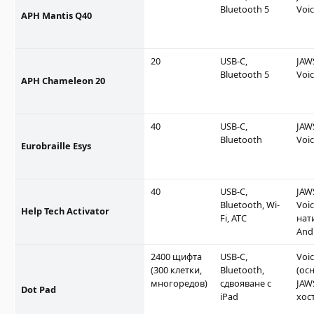
Bluetooth 5
Voi
APH Mantis Q40
20
USB-C,
JAW
Bluetooth 5
Voi
APH Chameleon 20
40
USB-C,
JAW
Bluetooth
Voi
Eurobraille Esys
40
USB-C,
JAW
Bluetooth, Wi-
Voi
Help Tech Activator
Fi, ATC
нат
And
2400 щифта
USB-C,
Voi
(300 клетки,
Bluetooth,
(осн
многоредов)
сдвояване с
JAW
Dot Pad
iPad
хос