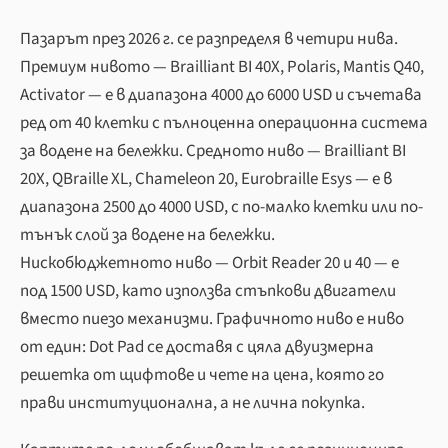
Пазарът през 2026 г. се разпределя в четири нива.
Премиум нивото — Brailliant BI 40X, Polaris, Mantis Q40,
Activator — е в диапазона 4000 до 6000 USD и съчетава
ред от 40 клетки с пълноценна операционна система
за водене на бележки. Средното ниво — Brailliant BI
20X, QBraille XL, Chameleon 20, Eurobraille Esys — е в
диапазона 2500 до 4000 USD, с по-малко клетки или по-
тънък слой за водене на бележки.
Нискобюджетното ниво — Orbit Reader 20 и 40 — е
под 1500 USD, като използва стъпкови двигатели
вместо пиезо механизми. Графичното ниво е ниво
от един: Dot Pad се доставя с цяла двуизмерна
решетка от щифтове и чете на цена, която го
прави институционална, а не лична покупка.