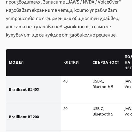
производителя. Записите „JAWS / NVDA / VoiceOver“
назовават екранните четци, които управляват
устройството с фирмен или общностен драйвер;
липсата не означава невъзможност, а само че
купувачът ще се нуждае от заобиколно решение.
ПО
МОДЕЛ
КЛЕТКИ
СВЪРЗАНОСТ
НА
ЧЕ
40
USB-C,
JAW
Bluetooth 5
Voi
Brailliant BI 40X
20
USB-C,
JAW
Bluetooth 5
Voi
Brailliant BI 20X