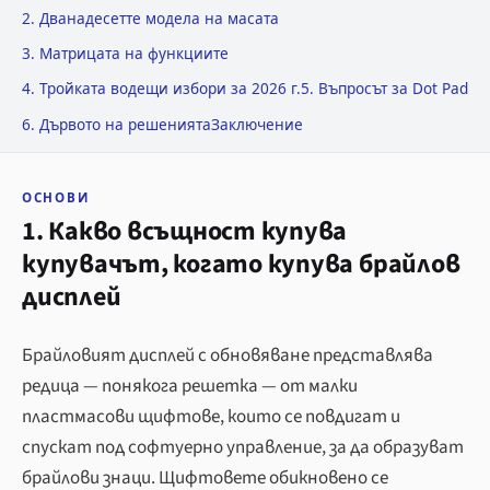
2. Дванадесетте модела на масата
3. Матрицата на функциите
4. Тройката водещи избори за 2026 г.
5. Въпросът за Dot Pad
6. Дървото на решенията
Заключение
ОСНОВИ
1. Какво всъщност купува
купувачът, когато купува брайлов
дисплей
Брайловият дисплей с обновяване представлява
редица — понякога решетка — от малки
пластмасови щифтове, които се повдигат и
спускат под софтуерно управление, за да образуват
брайлови знаци. Щифтовете обикновено се