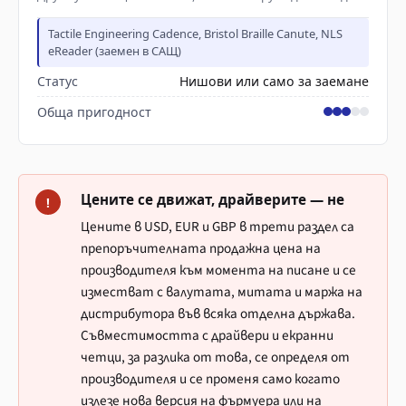
Tactile Engineering Cadence, Bristol Braille Canute, NLS
eReader (заемен в САЩ)
Статус
Нишови или само за заемане
Обща пригодност
Цените се движат, драйверите — не
!
Цените в USD, EUR и GBP в трети раздел са
препоръчителната продажна цена на
производителя към момента на писане и се
изместват с валутата, митата и маржа на
дистрибутора във всяка отделна държава.
Съвместимостта с драйвери и екранни
четци, за разлика от това, се определя от
производителя и се променя само когато
излезе нова версия на фърмуера или на