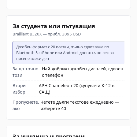
За студента или пътуващия
Brailliant BI 20X — прибл. 3095 USD
Джобен формат с 20 клетки, пълно сдвояване по
Bluetooth 5 с iPhone или Android, достатъчно лек за
носене всеки ден
Защо точно
Най-добрият джобен дисплей, сдвоен
този
с телефон
Втори
APH Chameleon 20 (купувачи K-12 в
избор
САЩ)
Пропуснете,
Четете дълги текстове ежедневно —
ако
изберете 40
За училища и програми