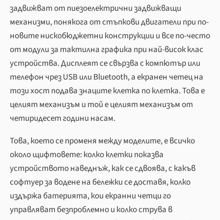
задвижват от пиезоелектрични задвижващи
механизми, понякога от стъпкови двигатели при по-
новите нискобюджетни конструкции и все по-често
от модули за тактилна графика при най-висок клас
устройства. Дисплеят се свързва с компютър или
телефон чрез USB или Bluetooth, а екранен четец на
този хост подава знаците клетка по клетка. Това е
целият механизъм и той е целият механизъм от
четиридесет години насам.
Това, което се променя между моделите, е всичко
около щифтовете: колко клетки показва
устройството наведнъж, как се сдвоява, с какъв
софтуер за водене на бележки се доставя, колко
издържа батерията, кои екранни четци го
управляват безпроблемно и колко струва в