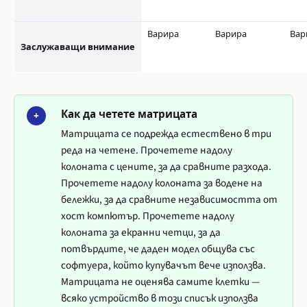
Варира
Варира
Вар
Заслужаващи внимание
Как да четете матрицата
+
Матрицата се подрежда естествено в три
реда на четене. Прочетете надолу
колоната с цените, за да сравните разхода.
Прочетете надолу колоната за водене на
бележки, за да сравните независимостта от
хост компютър. Прочетете надолу
колоната за екранни четци, за да
потвърдите, че даден модел общува със
софтуера, който купувачът вече използва.
Матрицата не оценява самите клетки —
всяко устройство в този списък използва