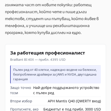
голямата част от новите покупки: работещ
професионалист, който чете и пише дълги
текстове, студент или пътуващ, който живее в
телефона, и училище или рехабилитационна
програма, която купува дисплеи на едро.
За работещия професионалист
Brailliant BI 40X — прибл. 4395 USD
Пълен ред от 40 клетки, надеждно водене на бележки,
безпроблемни драйвери за JAWS и NVDA, двугодишна
гаранция
Защо точно
Най-добре поддържаното устройство
този
с пълен ред
Втори избор
APH Mantis Q40 (QWERTY вход)
Пропуснете, ако
Бюджетът е под прибл. 3000 USD