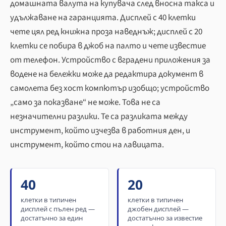
домашната валута на купувача след вносна такса и
удължаване на гаранцията. Дисплей с 40 клетки
чете цял ред книжна проза наведнъж; дисплей с 20
клетки се побира в джоб на палто и чете известие
от телефон. Устройство с вградени приложения за
водене на бележки може да редактира документ в
самолета без хост компютър изобщо; устройство
„само за показване“ не може. Това не са
незначителни разлики. Те са разликата между
инструмент, който изчезва в работния ден, и
инструмент, който стои на лавицата.
40
20
клетки в типичен
клетки в типичен
дисплей с пълен ред —
джобен дисплей —
достатъчно за един
достатъчно за известие