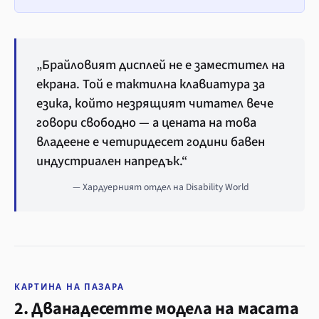
„Брайловият дисплей не е заместител на
екрана. Той е тактилна клавиатура за
езика, който незрящият читател вече
говори свободно — а цената на това
владеене е четиридесет години бавен
индустриален напредък.“
— Хардуерният отдел на Disability World
КАРТИНА НА ПАЗАРА
2. Дванадесетте модела на масата