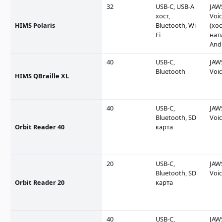
32
USB-C, USB-A
JAW
хост,
Voi
HIMS Polaris
Bluetooth, Wi-
(хос
Fi
нат
And
40
USB-C,
JAW
Bluetooth
Voi
HIMS QBraille XL
40
USB-C,
JAW
Bluetooth, SD
Voi
Orbit Reader 40
карта
20
USB-C,
JAW
Bluetooth, SD
Voi
Orbit Reader 20
карта
40
USB-C,
JAW