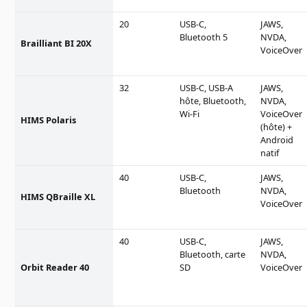
20
USB-C,
JAWS,
Bluetooth 5
NVDA,
Brailliant BI 20X
VoiceOver
32
USB-C, USB-A
JAWS,
hôte, Bluetooth,
NVDA,
Wi-Fi
VoiceOver
HIMS Polaris
(hôte) +
Android
natif
40
USB-C,
JAWS,
Bluetooth
NVDA,
HIMS QBraille XL
VoiceOver
40
USB-C,
JAWS,
Bluetooth, carte
NVDA,
Orbit Reader 40
SD
VoiceOver