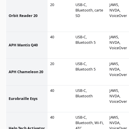
20
USB-C,
JAWS,
Bluetooth, carte
NVDA,
Orbit Reader 20
SD
VoiceOver
40
USB-C,
JAWS,
Bluetooth 5
NVDA,
APH Mantis Q40
VoiceOver
20
USB-C,
JAWS,
Bluetooth 5
NVDA,
APH Chameleon 20
VoiceOver
40
USB-C,
JAWS,
Bluetooth
NVDA,
Eurobraille Esys
VoiceOver
40
USB-C,
JAWS,
Bluetooth, Wi-Fi,
NVDA,
Help Tech Activator
ATC
VoiceOver