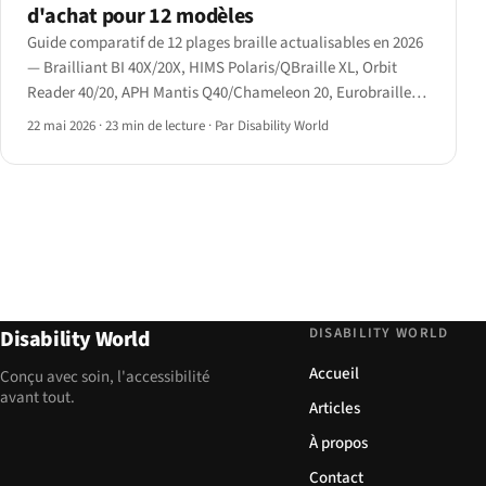
d'achat pour 12 modèles
Guide comparatif de 12 plages braille actualisables en 2026
— Brailliant BI 40X/20X, HIMS Polaris/QBraille XL, Orbit
Reader 40/20, APH Mantis Q40/Chameleon 20, Eurobraille
Esys, Help Tech Activator et Dot Pad — avec matrice de
22 mai 2026
·
23 min de lecture
·
Par Disability World
fonctionnalités et sélection des trois meilleurs modèles.
DISABILITY WORLD
Disability World
Accueil
Conçu avec soin, l'accessibilité
avant tout.
Articles
À propos
Contact