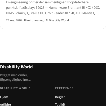
En engineering primer der sammenligner 12 opdaterbare
punktskriftsdisplays i 2026 — Humanware Brailliant BI 40X / 20X,
HIMS Polaris / QBraille XL, Orbit Reader 40 / 20, APH Mantis Q40
/ Chameleon 20, Eurobraille Esys, Help Tech Activator og Dot
22. maj 2026
·
18 min. læsning
·
Af Disability World
Pad — med funktionsmatrix og top-tre-anbefalinger.
Disability World
Bygget med omhu,
tilgængelighed først.
DISABILITY WORLD
REFERENCE
Hjem
Regler
Artikler
Toolkit