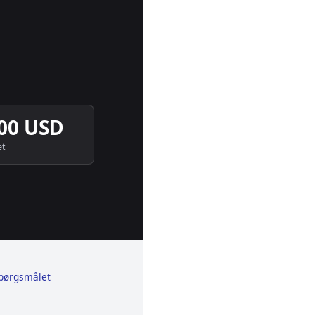
800 USD
et
spørgsmålet