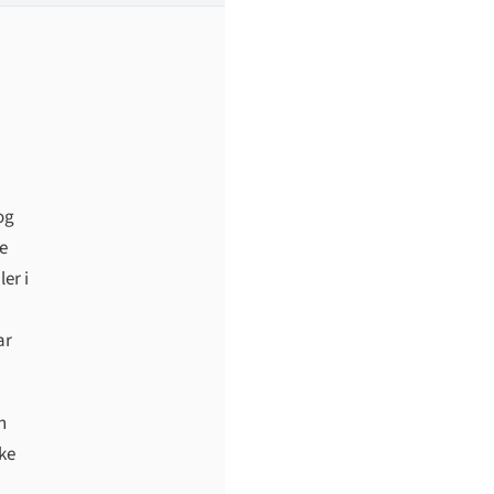
og
ke
er i
ar
n
lke