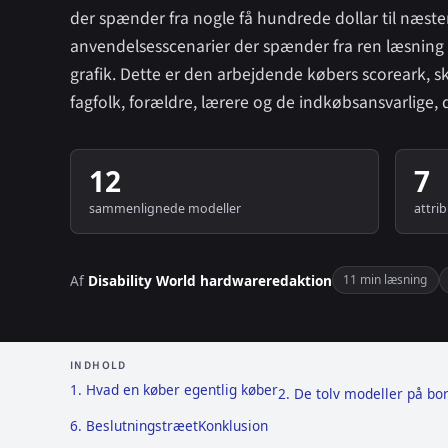
der spænder fra nogle få hundrede dollar til næste
anvendelsesscenarier der spænder fra ren læsning til 
grafik. Dette er den arbejdende købers scoreark, skr
fagfolk, forældre, lærere og de indkøbsansvarlige,
12
7
sammenlignede modeller
attri
Af
Disability World hardwareredaktion
11 min læsning
INDHOLD
1. Hvad en køber egentlig køber
2. De tolv modeller på bo
6. Beslutningstræet
Konklusion