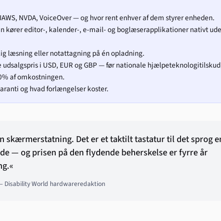
AWS, NVDA, VoiceOver — og hvor rent enhver af dem styrer enheden.
kører editor-, kalender-, e-mail- og boglæserapplikationer nativt ud
g læsning eller notattagning på én opladning.
udsalgspris i USD, EUR og GBP — før nationale hjælpeteknologitilskud
0% af omkostningen.
ranti og hvad forlængelser koster.
n skærmerstatning. Det er et taktilt tastatur til det sprog e
nde — og prisen på den flydende beherskelse er fyrre år
ng.«
— Disability World hardwareredaktion