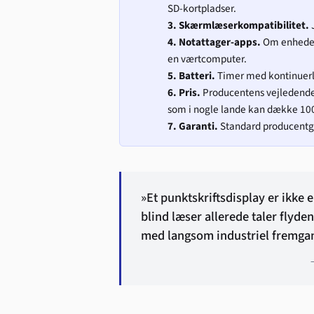
SD-kortpladser.
3. Skærmlæserkompatibilitet.
J
4. Notattager-apps.
Om enheden 
en værtcomputer.
5. Batteri.
Timer med kontinuerli
6. Pris.
Producentens vejledende 
som i nogle lande kan dække 10
7. Garanti.
Standard producentga
»Et punktskriftsdisplay er ikke e
blind læser allerede taler flyde
med langsom industriel fremga