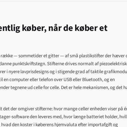
ntlig køber, når de køber et
n række — sommetider et gitter — af små plastikstifter der hæver 
danne punktskriftstegn. Stifterne drives normalt af piezoelektris
er i nyere lavprisdesigns og i stigende grad af taktile grafikmodul
il en computer eller telefon over USB eller Bluetooth, og en
er tegnene ud celle for celle. Det er hele mekanismen, og det h
t det der omgiver stifterne: hvor mange celler enheden viser på é
tager-software den leveres med, hvor længe batteriet holder, hvi
hvad den koster i køberens hjemvaluta efter importafgift og