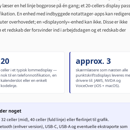
y læser en hel linje bogprose på én gang; et 20-cellers display pass
fikation. En enhed med indbyggede notattager-apps kan redigere
er overhovedet; en »displayonly«-enhed kan ikke. Disse er ikke
lem et redskab der forsvinder ind i arbejdsdagen og et redskab der
20
approx. 3
celler i et typisk lommedisplay —
skærmlæsere som næsten alle
nok til en telefonnotifikation, en
punktskriftsdisplays leveres m
kalenderslot eller en enkelt
drivere til: JAWS, NVDA og
kodelinje.
VoiceOver (iOS + macOS).
yder noget
 celler (mid), 40 celler (fuld linje) eller flerlinjet til grafik.
etooth (enhver version), USB-C, USB-A og eventuelle ekstraporte som