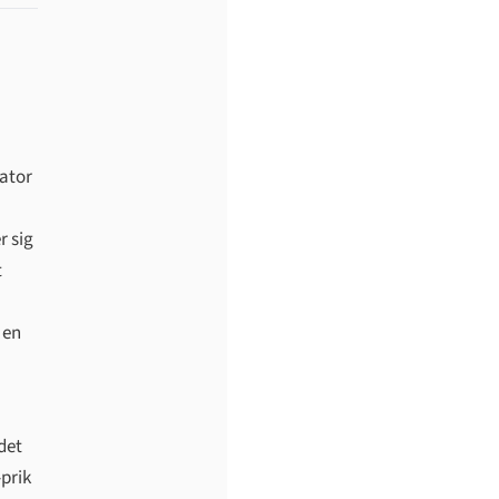
vator
r sig
t
 en
det
-prik