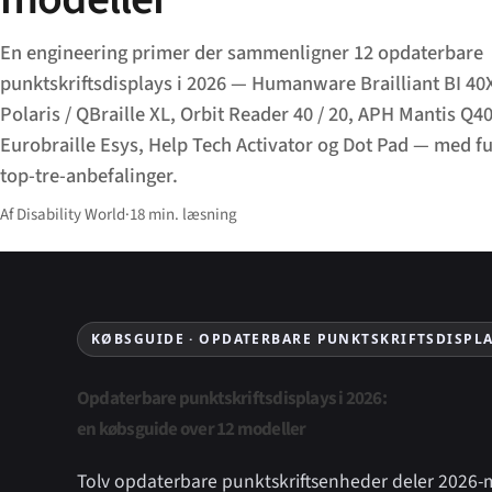
En engineering primer der sammenligner 12 opdaterbare
punktskriftsdisplays i 2026 — Humanware Brailliant BI 40
Polaris / QBraille XL, Orbit Reader 40 / 20, APH Mantis Q4
Eurobraille Esys, Help Tech Activator og Dot Pad — med f
top-tre-anbefalinger.
Af Disability World
·
18 min. læsning
KØBSGUIDE · OPDATERBARE PUNKTSKRIFTSDISPLA
Opdaterbare punktskriftsdisplays i 2026:
en købsguide over 12 modeller
Tolv opdaterbare punktskriftsenheder deler 2026-