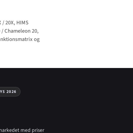
X / 20X, HIMS
0 / Chameleon 20,
unktionsmatrix og
YS 2026
markedet med priser