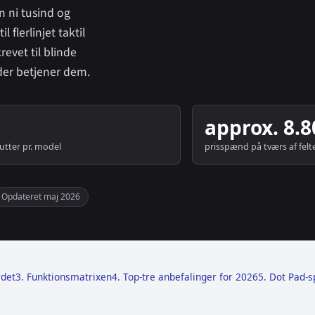
n ni tusind og
flerlinjet taktil
evet til blinde
 der betjener dem.
approx. 8.
butter pr. model
prisspænd på tværs af felt
Opdateret maj 2026
rdet
3. Funktionsmatrixen
4. Top-tre anbefalinger for 2026
5. Dot Pad-