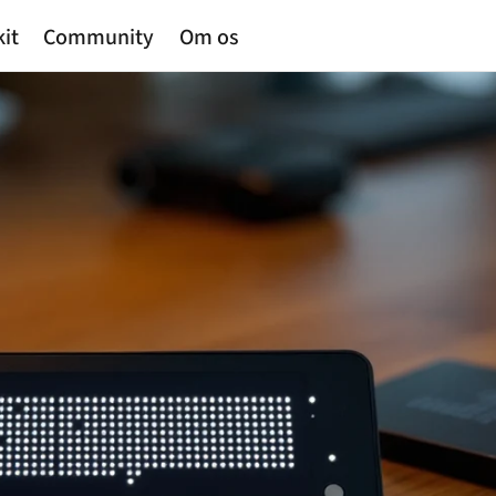
kit
Community
Om os