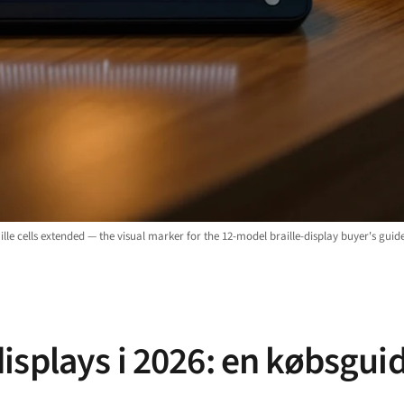
ille cells extended — the visual marker for the 12-model braille-display buyer's guide
isplays i 2026: en købsgui