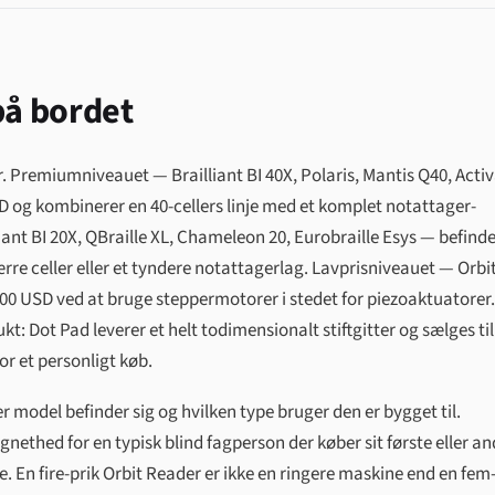
på bordet
r. Premiumniveauet — Brailliant BI 40X, Polaris, Mantis Q40, Acti
USD og kombinerer en 40-cellers linje med et komplet notattager-
nt BI 20X, QBraille XL, Chameleon 20, Eurobraille Esys — befinde
ærre celler eller et tyndere notattagerlag. Lavprisniveauet — Orbi
500 USD ved at bruge steppermotorer i stedet for piezoaktuatorer.
t: Dot Pad leverer et helt todimensionalt stiftgitter og sælges til
for et personligt køb.
model befinder sig og hvilken type bruger den er bygget til.
gnethed for en typisk blind fagperson der køber sit første eller an
re. En fire-prik Orbit Reader er ikke en ringere maskine end en fem