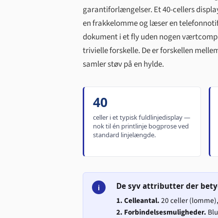
garantiforlængelser. Et 40-cellers displa
en frakkelomme og læser en telefonnoti
dokument i et fly uden nogen værtcomput
trivielle forskelle. De er forskellen mel
samler støv på en hylde.
40
celler i et typisk fuldlinjedisplay —
nok til én printlinje bogprose ved
standard linjelængde.
De syv attributter der bet
i
1. Celleantal.
20 celler (lomme), 32
2. Forbindelsesmuligheder.
Blu