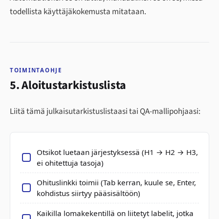
todellista käyttäjäkokemusta mitataan.
TOIMINTAOHJE
5. Aloitustarkistuslista
Liitä tämä julkaisutarkistuslistaasi tai QA-mallipohjaasi:
Otsikot luetaan järjestyksessä (H1 → H2 → H3,
ei ohitettuja tasoja)
Ohituslinkki toimii (Tab kerran, kuule se, Enter,
kohdistus siirtyy pääsisältöön)
Kaikilla lomakekentillä on liitetyt labelit, jotka