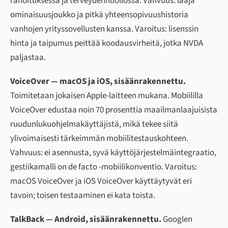
rahoituksessa ja terveydenhuollossa. Vahvuus: laaja
ominaisuusjoukko ja pitkä yhteensopivuushistoria
vanhojen yrityssovellusten kanssa. Varoitus: lisenssin
hinta ja taipumus peittää koodausvirheitä, jotka NVDA
paljastaa.
VoiceOver — macOS ja iOS, sisäänrakennettu.
Toimitetaan jokaisen Apple-laitteen mukana. Mobiililla
VoiceOver edustaa noin 70 prosenttia maailmanlaajuisista
ruudunlukuohjelmakäyttäjistä, mikä tekee siitä
ylivoimaisesti tärkeimmän mobiilitestauskohteen.
Vahvuus: ei asennusta, syvä käyttöjärjestelmäintegraatio,
gestiikamalli on de facto -mobiilikonventio. Varoitus:
macOS VoiceOver ja iOS VoiceOver käyttäytyvät eri
tavoin; toisen testaaminen ei kata toista.
TalkBack — Android, sisäänrakennettu.
Googlen