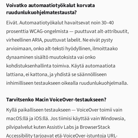
Voivatko automaatiotyökalut korvata
ruudunlukuohjelmatestausta?
Eivät. Automaatiotyökalut havaitsevat noin 30–40
prosenttia WCAG-ongelmista — puuttuvat alt-attribuutit,
virheellinen ARIA, puuttuvat labelit. Ne eivät pysty
arvioimaan, onko alt-teksti hyödyllinen, ilmoittaako
dynaaminen sisältö muutoksista vai onko
kohdistuksenhallinta toimiva. Käytä automaatiota
lattiana, ei kattona, ja yhdistä se säännölliseen
inhimilliseen testaukseen oikealla ruudunlukuohjelmalla.
Tarvitsenko Macin VoiceOver-testaukseen?
Kyllä paikalliseen testaukseen — VoiceOver toimii vain
macOS:llä ja iOS:llä. Jos tiimisi käyttää vain Windowsia,
pilvipalvelut kuten Assistiv Labs ja BrowserStack
Accessibility tarjoavat etä-VoiceOver-istuntoja URL-