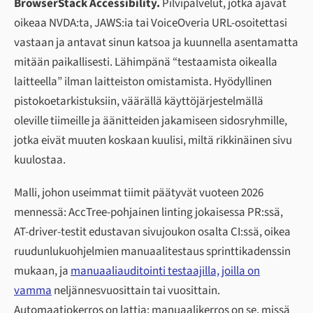
BrowserStack Accessibility.
Pilvipalvelut, jotka ajavat
oikeaa NVDA:ta, JAWS:ia tai VoiceOveria URL-osoitettasi
vastaan ja antavat sinun katsoa ja kuunnella asentamatta
mitään paikallisesti. Lähimpänä “testaamista oikealla
laitteella” ilman laitteiston omistamista. Hyödyllinen
pistokoetarkistuksiin, väärällä käyttöjärjestelmällä
oleville tiimeille ja äänitteiden jakamiseen sidosryhmille,
jotka eivät muuten koskaan kuulisi, miltä rikkinäinen sivu
kuulostaa.
Malli, johon useimmat tiimit päätyvät vuoteen 2026
mennessä: AccTree-pohjainen linting jokaisessa PR:ssä,
AT-driver-testit edustavan sivujoukon osalta CI:ssä, oikea
ruudunlukuohjelmien manuaalitestaus sprinttikadenssin
mukaan, ja
manuaaliauditointi testaajilla, joilla on
vamma
neljännesvuosittain tai vuosittain.
Automaatiokerros on lattia; manuaalikerros on se, missä