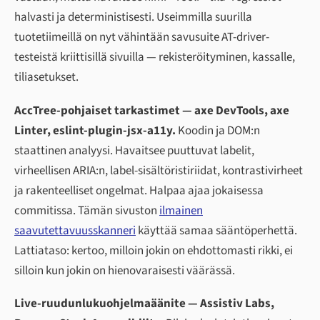
halvasti ja deterministisesti. Useimmilla suurilla
tuotetiimeillä on nyt vähintään savusuite AT-driver-
testeistä kriittisillä sivuilla — rekisteröityminen, kassalle,
tiliasetukset.
AccTree-pohjaiset tarkastimet — axe DevTools, axe
Linter, eslint-plugin-jsx-a11y.
Koodin ja DOM:n
staattinen analyysi. Havaitsee puuttuvat labelit,
virheellisen ARIA:n, label-sisältöristiriidat, kontrastivirheet
ja rakenteelliset ongelmat. Halpaa ajaa jokaisessa
commitissa. Tämän sivuston
ilmainen
saavutettavuusskanneri
käyttää samaa sääntöperhettä.
Lattiataso: kertoo, milloin jokin on ehdottomasti rikki, ei
silloin kun jokin on hienovaraisesti väärässä.
Live-ruudunlukuohjelmaäänite — Assistiv Labs,