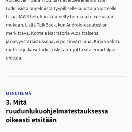
VoiceOver + Safari iOS:llä) havaitsee enemmistön
todellisista ongelmista tyypilliselle kuluttajatuotteelle.
Lisää JAWS heti, kun säännelty toimiala tulee kuvaan
mukaan. Lisää TalkBack, kun Android-osuutesi on
merkittävä. Kohtele Narratoria vuosittaisena
järkevyystarkistuksena, ei portinvartijana. Kirjaa valittu
matriisi julkaisutarkistuslistaan, jotta sitä ei voi hiljaa
ohittaa.
MENETELMÄ
3. Mitä
ruudunlukuohjelmatestauksessa
oikeasti etsitään