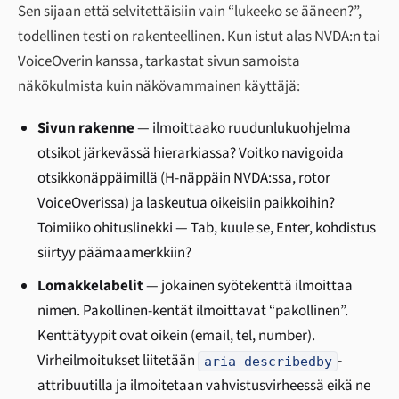
Sen sijaan että selvitettäisiin vain “lukeeko se ääneen?”,
todellinen testi on rakenteellinen. Kun istut alas NVDA:n tai
VoiceOverin kanssa, tarkastat sivun samoista
näkökulmista kuin näkövammainen käyttäjä:
Sivun rakenne
— ilmoittaako ruudunlukuohjelma
otsikot järkevässä hierarkiassa? Voitko navigoida
otsikkonäppäimillä (H-näppäin NVDA:ssa, rotor
VoiceOverissa) ja laskeutua oikeisiin paikkoihin?
Toimiiko ohituslinekki — Tab, kuule se, Enter, kohdistus
siirtyy päämaamerkkiin?
Lomakkelabelit
— jokainen syötekenttä ilmoittaa
nimen. Pakollinen-kentät ilmoittavat “pakollinen”.
Kenttätyypit ovat oikein (email, tel, number).
Virheilmoitukset liitetään
-
aria-describedby
attribuutilla ja ilmoitetaan vahvistusvirheessä eikä ne