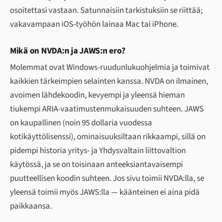
osoitettasi vastaan. Satunnaisiin tarkistuksiin se riittää;
vakavampaan iOS-työhön lainaa Mac tai iPhone.
Mikä on NVDA:n ja JAWS:n ero?
Molemmat ovat Windows-ruudunlukuohjelmia ja toimivat
kaikkien tärkeimpien selainten kanssa. NVDA on ilmainen,
avoimen lähdekoodin, kevyempi ja yleensä hieman
tiukempi ARIA-vaatimustenmukaisuuden suhteen. JAWS
on kaupallinen (noin 95 dollaria vuodessa
kotikäyttölisenssi), ominaisuuksiltaan rikkaampi, sillä on
pidempi historia yritys- ja Yhdysvaltain liittovaltion
käytössä, ja se on toisinaan anteeksiantavaisempi
puutteellisen koodin suhteen. Jos sivu toimii NVDA:lla, se
yleensä toimii myös JAWS:lla — käänteinen ei aina pidä
paikkaansa.