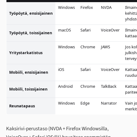
Windows
Firefox
NVDA
Ilmain
Työpöytä, ensisijainen
kehitt
yhdis
macOS
Safari
VoiceOver
Ilmain
Työpöytä, toissijainen
kattaa
Windows
Chrome
JAWS
Jos k
Yritystarkatistus
julkish
terve
iOS
Safari
VoiceOver
Kattaa
Mobiili, ensisijainen
ruudun
Android
Chrome
TalkBack
Kattaa
Mobiili, toissijainen
paritee
Windows
Edge
Narrator
Vain jo
Reunatapaus
merkit
Kaksirivi-perustaso (NVDA + Firefox Windowsilla,