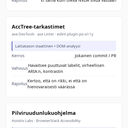
Rajoitus
Ei sama kuin oikea NVDA sivua vastaan
AccTree-tarkastimet
axe DevTools · axe Linter · eslint-plugin-jsx-a11y
Lattiatason staattinen + DOM-analyysi
Kerros
Jokainen commit / PR
Havaitsee puuttuvat labelit, virheellisen
Vahvuus
ARIA:n, kontrastin
Kertoo, että on rikki, ei että on
Rajoitus
hienovaraisesti väärässä
Pilviruudunlukuohjelma
Assistiv Labs · BrowserStack Accessibility