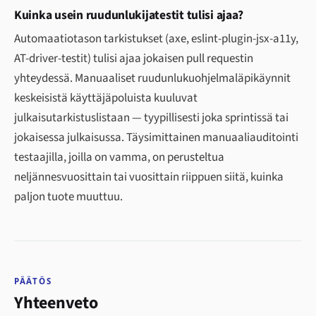
Kuinka usein ruudunlukijatestit tulisi ajaa?
Automaatiotason tarkistukset (axe, eslint-plugin-jsx-a11y,
AT-driver-testit) tulisi ajaa jokaisen pull requestin
yhteydessä. Manuaaliset ruudunlukuohjelmaläpikäynnit
keskeisistä käyttäjäpoluista kuuluvat
julkaisutarkistuslistaan — tyypillisesti joka sprintissä tai
jokaisessa julkaisussa. Täysimittainen manuaaliauditointi
testaajilla, joilla on vamma, on perusteltua
neljännesvuosittain tai vuosittain riippuen siitä, kuinka
paljon tuote muuttuu.
PÄÄTÖS
Yhteenveto