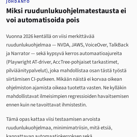
JOHDANTO
Miksi ruudunlukuohjelmatestausta ei
voi automatisoida pois
Vuonna 2026 kentällä on viisi merkittävää
ruudunlukuohjelmaa — NVDA, JAWS, VoiceOver, TalkBack
ja Narrator — sekä kypsyvä kerros automaatioajureita
(Playwright AT-driver, AccTree-pohjaiset tarkastimet,
pilviäänitypalvelut), joka mahdollistaa osan tästä työstä
siirtämisen CI-putkeen. Mikään näistä ei korvaa oikean
ohjelmiston ajamista oikeaa tuotetta vasten. Ne kylläkin
mahdollistavat ilmeisimpien regressioiden havaitsemisen
ennen kuin ne tavoittavat ihmistestin.
Tämä opas kattaa viisi testaamisen arvoista
ruudunlukuohjelmaa, minimimatriisin, mitä etsiä,
kannattavan automaatiokerroksen sekä