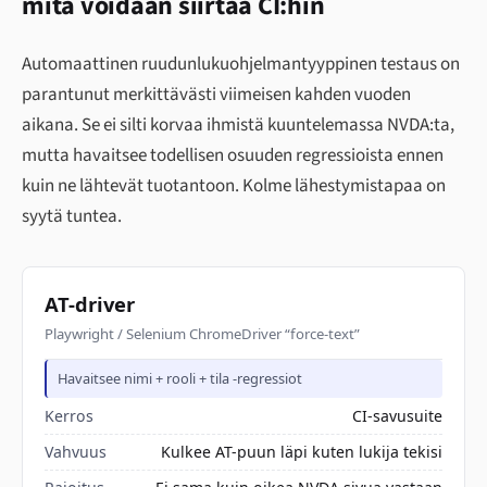
mitä voidaan siirtää CI:hin
Automaattinen ruudunlukuohjelmantyyppinen testaus on
parantunut merkittävästi viimeisen kahden vuoden
aikana. Se ei silti korvaa ihmistä kuuntelemassa NVDA:ta,
mutta havaitsee todellisen osuuden regressioista ennen
kuin ne lähtevät tuotantoon. Kolme lähestymistapaa on
syytä tuntea.
AT-driver
Playwright / Selenium ChromeDriver “force-text”
Havaitsee nimi + rooli + tila -regressiot
Kerros
CI-savusuite
Vahvuus
Kulkee AT-puun läpi kuten lukija tekisi