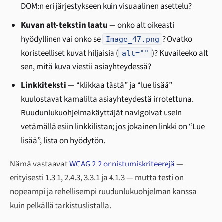
DOM:n eri järjestykseen kuin visuaalinen asettelu?
Kuvan alt-tekstin laatu
— onko alt oikeasti
hyödyllinen vai onko se
? Ovatko
Image_47.png
koristeelliset kuvat hiljaisia (
)? Kuvaileeko alt
alt=""
sen, mitä kuva viestii asiayhteydessä?
Linkkiteksti
— “klikkaa tästä” ja “lue lisää”
kuulostavat kamalilta asiayhteydestä irrotettuna.
Ruudunlukuohjelmakäyttäjät navigoivat usein
vetämällä esiin linkkilistan; jos jokainen linkki on “Lue
lisää”, lista on hyödytön.
Nämä vastaavat
WCAG 2.2 onnistumiskriteerejä
—
erityisesti 1.3.1, 2.4.3, 3.3.1 ja 4.1.3 — mutta testi on
nopeampi ja rehellisempi ruudunlukuohjelman kanssa
kuin pelkällä tarkistuslistalla.