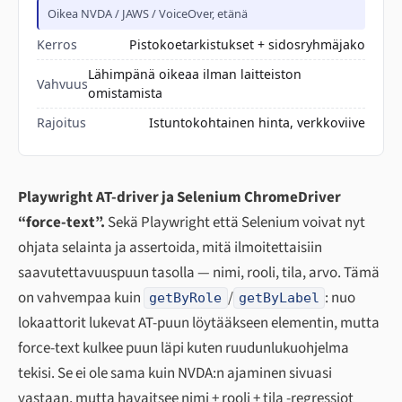
Oikea NVDA / JAWS / VoiceOver, etänä
Kerros
Pistokoetarkistukset + sidosryhmäjako
Lähimpänä oikeaa ilman laitteiston
Vahvuus
omistamista
Rajoitus
Istuntokohtainen hinta, verkkoviive
Playwright AT-driver ja Selenium ChromeDriver
“force-text”.
Sekä Playwright että Selenium voivat nyt
ohjata selainta ja assertoida, mitä ilmoitettaisiin
saavutettavuuspuun tasolla — nimi, rooli, tila, arvo. Tämä
on vahvempaa kuin
/
: nuo
getByRole
getByLabel
lokaattorit lukevat AT-puun löytääkseen elementin, mutta
force-text kulkee puun läpi kuten ruudunlukuohjelma
tekisi. Se ei ole sama kuin NVDA:n ajaminen sivuasi
vastaan, mutta havaitsee nimi + rooli + tila -regressiot