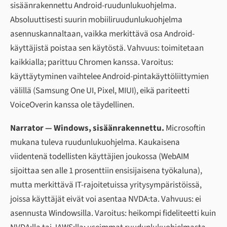
sisäänrakennettu Android-ruudunlukuohjelma.
Absoluuttisesti suurin mobiiliruudunlukuohjelma
asennuskannaltaan, vaikka merkittävä osa Android-
käyttäjistä poistaa sen käytöstä. Vahvuus: toimitetaan
kaikkialla; parittuu Chromen kanssa. Varoitus:
käyttäytyminen vaihtelee Android-pintakäyttöliittymien
välillä (Samsung One UI, Pixel, MIUI), eikä pariteetti
VoiceOverin kanssa ole täydellinen.
Narrator — Windows, sisäänrakennettu.
Microsoftin
mukana tuleva ruudunlukuohjelma. Kaukaisena
viidentenä todellisten käyttäjien joukossa (WebAIM
sijoittaa sen alle 1 prosenttiin ensisijaisena työkaluna),
mutta merkittävä IT-rajoitetuissa yritysympäristöissä,
joissa käyttäjät eivät voi asentaa NVDA:ta. Vahvuus: ei
asennusta Windowsilla. Varoitus: heikompi fideliteetti kuin