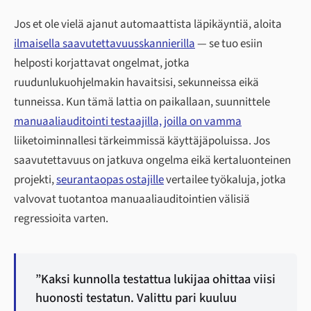
Jos et ole vielä ajanut automaattista läpikäyntiä, aloita
ilmaisella saavutettavuusskannierilla
— se tuo esiin
helposti korjattavat ongelmat, jotka
ruudunlukuohjelmakin havaitsisi, sekunneissa eikä
tunneissa. Kun tämä lattia on paikallaan, suunnittele
manuaaliauditointi testaajilla, joilla on vamma
liiketoiminnallesi tärkeimmissä käyttäjäpoluissa. Jos
saavutettavuus on jatkuva ongelma eikä kertaluonteinen
projekti,
seurantaopas ostajille
vertailee työkaluja, jotka
valvovat tuotantoa manuaaliauditointien välisiä
regressioita varten.
”Kaksi kunnolla testattua lukijaa ohittaa viisi
huonosti testatun. Valittu pari kuuluu