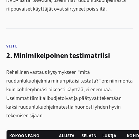
NVDA:lla tai JAWS:lla; useimmat ruudunlukuohjelmasta
riippuvaiset käyttäjät ovat siirtyneet pois siitä.
VIITE
2. Minimikelpoinen testimatriisi
Rehellinen vastaus kysymykseen “mitä
ruudunlukuohjelmia minun pitäisi testata?” on: niin monta
kuin kohderyhmäsi oikeasti käyttää, ei enempää.
Useimmat tiimit alibudjetoivat ja päätyvät tekemään
kaksi ruudunlukuohjelmatestia huonosti yhden hyvin
tekemisen sijaan.
KOKOONPANO
ALUSTA
SELAIN
LUKIJA
KOHD