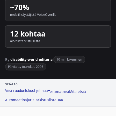
~70%
mobiilikäyttäjistä VoiceOverilla
12 kohtaa
aloitustarkistuslista
By
disability-world editorial
10 min lukeminen
Päivitetty toukokuu 2026
SISÄLTÖ
Viisi ruudunlukuohjelmaa
Testimatriisi
Mitä etsiä
Automaatioajurit
Tarkistuslista
UKK