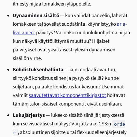
ilmesty hiljaa lomakkeen yläpuolelle.
Dynaaminen sisältö
— kun vaihdat paneelin, lähetät
lomakkeen tai sovellat suodatinta, käynnistyykö
aria-
live-alueet
päivitys? Vai onko ruudunlukuohjelma hiljaa
kun näkyvä käyttöliittymä muuttuu? Hiljaiset
päivitykset ovat yksittäisesti yleisin dynaamisen
sisällön virhe.
Kohdistuksenhallinta
— kun modaali avautuu,
siirtyykö kohdistus siihen ja pysyykö siellä? Kun se
suljetaan, palaako kohdistus laukaisuun? Useimmat
valmiit
saavutettavat komponenttikirjastot
hoitavat
tämän; talon sisäiset komponentit eivät useinkaan.
Lukujärjestys
— lukeeko sisältö siinä järjestyksessä
kuin se visuaalisesti näkyy? Vai jättääkö CSS:n
orde
, absoluuttinen sijoittelu tai flex-uudelleenjärjestely
r