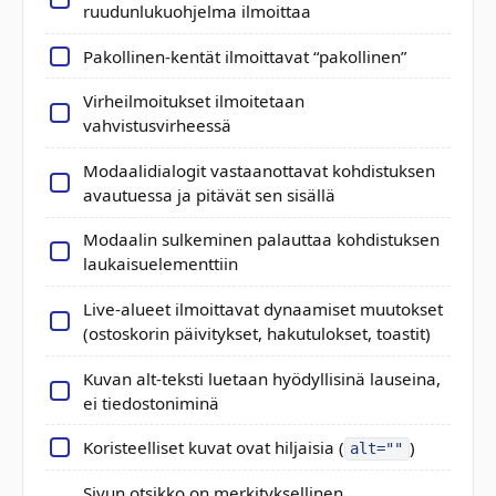
ruudunlukuohjelma ilmoittaa
Pakollinen-kentät ilmoittavat “pakollinen”
Virheilmoitukset ilmoitetaan
vahvistusvirheessä
Modaalidialogit vastaanottavat kohdistuksen
avautuessa ja pitävät sen sisällä
Modaalin sulkeminen palauttaa kohdistuksen
laukaisuelementtiin
Live-alueet ilmoittavat dynaamiset muutokset
(ostoskorin päivitykset, hakutulokset, toastit)
Kuvan alt-teksti luetaan hyödyllisinä lauseina,
ei tiedostoniminä
Koristeelliset kuvat ovat hiljaisia (
)
alt=""
Sivun otsikko on merkityksellinen