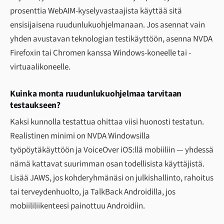
prosenttia WebAIM-kyselyvastaajista käyttää sitä
ensisijaisena ruudunlukuohjelmanaan. Jos asennat vain
yhden avustavan teknologian testikäyttöön, asenna NVDA
Firefoxin tai Chromen kanssa Windows-koneelle tai -
virtuaalikoneelle.
Kuinka monta ruudunlukuohjelmaa tarvitaan
testaukseen?
Kaksi kunnolla testattua ohittaa viisi huonosti testatun.
Realistinen minimi on NVDA Windowsilla
työpöytäkäyttöön ja VoiceOver iOS:llä mobiiliin — yhdessä
nämä kattavat suurimman osan todellisista käyttäjistä.
Lisää JAWS, jos kohderyhmänäsi on julkishallinto, rahoitus
tai terveydenhuolto, ja TalkBack Androidilla, jos
mobiililiikenteesi painottuu Androidiin.