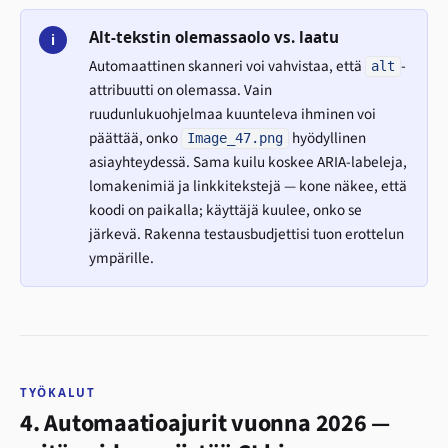
Alt-tekstin olemassaolo vs. laatu
i
Automaattinen skanneri voi vahvistaa, että
-
alt
attribuutti on olemassa. Vain
ruudunlukuohjelmaa kuunteleva ihminen voi
päättää, onko
hyödyllinen
Image_47.png
asiayhteydessä. Sama kuilu koskee ARIA-labeleja,
lomakenimiä ja linkkitekstejä — kone näkee, että
koodi on paikalla; käyttäjä kuulee, onko se
järkevä. Rakenna testausbudjettisi tuon erottelun
ympärille.
TYÖKALUT
4. Automaatioajurit vuonna 2026 —