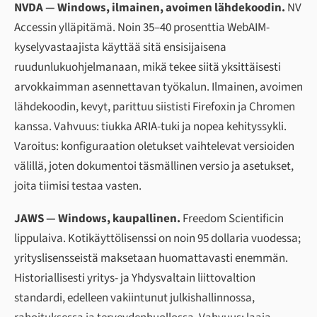
NVDA — Windows, ilmainen, avoimen lähdekoodin.
NV
Accessin ylläpitämä. Noin 35–40 prosenttia WebAIM-
kyselyvastaajista käyttää sitä ensisijaisena
ruudunlukuohjelmanaan, mikä tekee siitä yksittäisesti
arvokkaimman asennettavan työkalun. Ilmainen, avoimen
lähdekoodin, kevyt, parittuu siististi Firefoxin ja Chromen
kanssa. Vahvuus: tiukka ARIA-tuki ja nopea kehityssykli.
Varoitus: konfiguraation oletukset vaihtelevat versioiden
välillä, joten dokumentoi täsmällinen versio ja asetukset,
joita tiimisi testaa vasten.
JAWS — Windows, kaupallinen.
Freedom Scientificin
lippulaiva. Kotikäyttölisenssi on noin 95 dollaria vuodessa;
yrityslisensseistä maksetaan huomattavasti enemmän.
Historiallisesti yritys- ja Yhdysvaltain liittovaltion
standardi, edelleen vakiintunut julkishallinnossa,