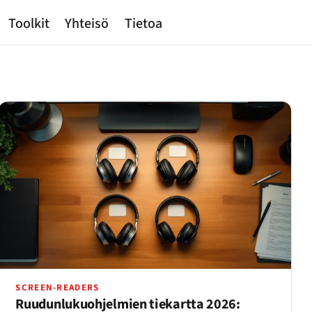
Toolkit
Yhteisö
Tietoa
SCREEN-READERS
Ruudunlukuohjelmien tiekartta 2026: