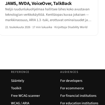
JAWS, NVDA, VoiceOver, TalkBack
Neljä ruudunlukuohjelmaa hallitsee lähes koko avustavan
teknologian verkkokäyttöä. Kenttäopas kuvaa jokaisen —
markkinaosuus, ARIA 1.3 -tuki, erottuvat ominaisuudet ja
käyttöönottomalli.
22. toukokuuta 2026
·
17 min lukuaika
·
Kirjoittaja Disability World
REFERENCE
AUDIENCES
Sääntely
For developers
Toolkit
For ecommerce
Free WCAG scanner
For financial institutions
WCAG / ARIA
For education institutions