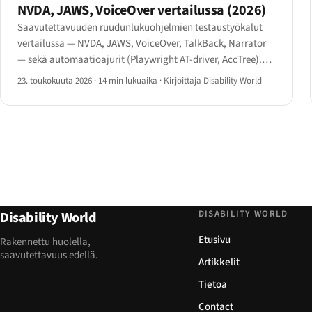
NVDA, JAWS, VoiceOver vertailussa (2026)
Saavutettavuuden ruudunlukuohjelmien testaustyökalut
vertailussa — NVDA, JAWS, VoiceOver, TalkBack, Narrator
— sekä automaatioajurit (Playwright AT-driver, AccTree).
Testaustyönkulku 2026.
23. toukokuuta 2026
·
14 min lukuaika
·
Kirjoittaja Disability World
DISABILITY WORLD
Disability World
Etusivu
Rakennettu huolella,
saavutettavuus edellä.
Artikkelit
Tietoa
Contact