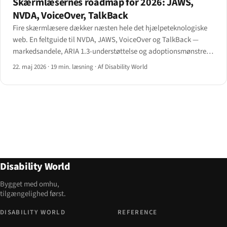
Skærmlæsernes roadmap for 2026: JAWS,
NVDA, VoiceOver, TalkBack
Fire skærmlæsere dækker næsten hele det hjælpeteknologiske
web. En feltguide til NVDA, JAWS, VoiceOver og TalkBack —
markedsandele, ARIA 1.3-understøttelse og adoptionsmønstre
for 2026.
22. maj 2026
·
19 min. læsning
·
Af Disability World
Disability World
Bygget med omhu,
tilgængelighed først.
DISABILITY WORLD
REFERENCE