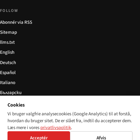
FOLLOW
Abonnér via RSS
Sitemap
llms.txt
English
Deutsch
Español
Italiano
Български
简体中文
Cookies
Vi bruger valgfrie analysecookies (Google Analytics) til at forstå,
hvordan du bruger sitet. De er slået fra, indtil du accepterer dem.
Læs mere i vores
privatlivspolitik
.
© 2026 Disability World. Alle rettigheder forbeholdes.
Cookie settings
Acceptér
Afvis
English
Deutsch
Español
Italiano
Български
简体中文
Polski
Français