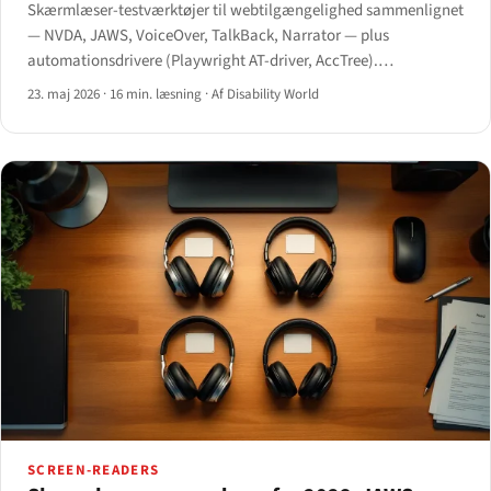
Skærmlæser-testværktøjer til webtilgængelighed sammenlignet
— NVDA, JAWS, VoiceOver, TalkBack, Narrator — plus
automationsdrivere (Playwright AT-driver, AccTree).
Testworkflowet for 2026.
23. maj 2026
·
16 min. læsning
·
Af Disability World
SCREEN-READERS