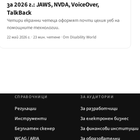
за 2026 г.: JAWS, NVDA, VoiceOver,
TalkBack
Четири екранни четеца оформят почти целия уеб на
помощните технологии.
22 май 2026 г.
·
23 мин. четене
·
От Disability World
СПРАВОЧНИЦИ
ЗА АУДИТОРИИ
Регулации
За разработчици
Инструменти
За електронен бизнес
Безплатен скенер
За финансови институции
WCAG / ARIA
За образователни