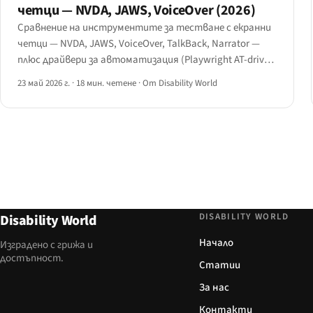
четци — NVDA, JAWS, VoiceOver (2026)
Сравнение на инструментите за тестване с екранни
четци — NVDA, JAWS, VoiceOver, TalkBack, Narrator —
плюс драйвери за автоматизация (Playwright AT-driver,
AccTree). Работният процес за тестване през 2026 г.
23 май 2026 г.
·
18 мин. четене
·
От Disability World
DISABILITY WORLD
Disability World
Начало
Изградено с грижа и
достъпност.
Статии
За нас
Контакти