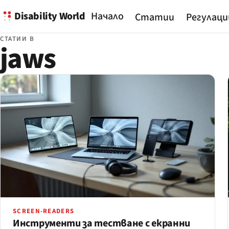
Disability World
Начало
Статии
Регулаци
СТАТИИ В
jaws
SCREEN-READERS
Инструменти за тестване с екранни