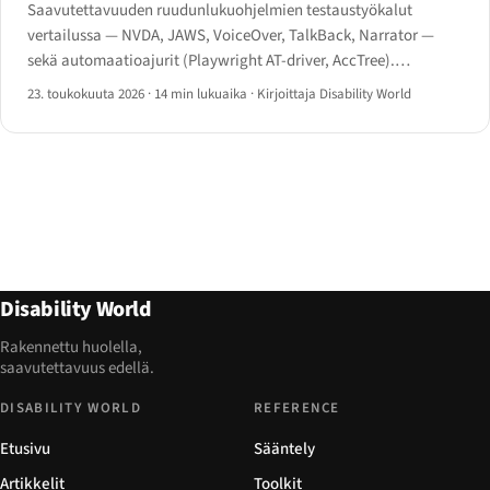
Saavutettavuuden ruudunlukuohjelmien testaustyökalut
vertailussa — NVDA, JAWS, VoiceOver, TalkBack, Narrator —
sekä automaatioajurit (Playwright AT-driver, AccTree).
Testaustyönkulku 2026.
23. toukokuuta 2026
·
14 min lukuaika
·
Kirjoittaja Disability World
Disability World
Rakennettu huolella,
saavutettavuus edellä.
DISABILITY WORLD
REFERENCE
Etusivu
Sääntely
Artikkelit
Toolkit