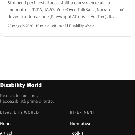
Strumenti per il test di accessibilità con screen reader a
confronto — NVDA, JAWS, VoiceOver, TalkBack, Narrator — più i
driver di automazione (Playwright AT-driver, AccTree). Il
workflow di test nel 2026.
23 maggio 2026
·
19 min di lettura
·
Di Disability World
Disability World
Realizzato con cura,
l'accessibilità prima di tutto.
DISABILITY WORLD
RIFERIMENTI
Home
Normativa
Articoli
Toolkit