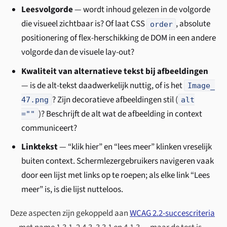
Leesvolgorde
— wordt inhoud gelezen in de volgorde
die visueel zichtbaar is? Of laat CSS
, absolute
order
positionering of flex-herschikking de DOM in een andere
volgorde dan de visuele lay-out?
Kwaliteit van alternatieve tekst bij afbeeldingen
— is de alt-tekst daadwerkelijk nuttig, of is het
Image_
? Zijn decoratieve afbeeldingen stil (
47.png
alt
)? Beschrijft de alt wat de afbeelding in context
=""
communiceert?
Linktekst
— “klik hier” en “lees meer” klinken vreselijk
buiten context. Schermlezergebruikers navigeren vaak
door een lijst met links op te roepen; als elke link “Lees
meer” is, is die lijst nutteloos.
Deze aspecten zijn gekoppeld aan
WCAG 2.2-succescriteria