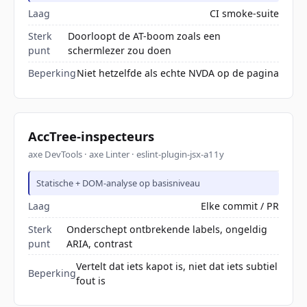
Laag
CI smoke-suite
Sterk
Doorloopt de AT-boom zoals een
punt
schermlezer zou doen
Beperking
Niet hetzelfde als echte NVDA op de pagina
AccTree-inspecteurs
axe DevTools · axe Linter · eslint-plugin-jsx-a11y
Statische + DOM-analyse op basisniveau
Laag
Elke commit / PR
Sterk
Onderschept ontbrekende labels, ongeldig
punt
ARIA, contrast
Vertelt dat iets kapot is, niet dat iets subtiel
Beperking
fout is