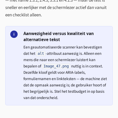
— met name 1.3.1, 2.4.3, 3.3.1 en 4.1.3 — maar de test is
sneller en eerlijker met de schermlezer actief dan vanuit
een checklist alleen.
Aanwezigheid versus kwaliteit van
i
alternatieve tekst
Een geautomatiseerde scanner kan bevestigen
dat het
-attribuut aanwezig is. Alleen een
alt
mens die naar een schermlezer luistert kan
bepalen of
nuttig is in context.
Image_47.png
Dezelfde kloof geldt voor ARIA-labels,
formuliernamen en linkteksten — de machine ziet
dat de opmaak aanwezig is; de gebruiker hoort of
het begrijpelijk is. Stel het testbudget in op basis
van dat onderscheid.