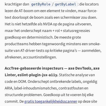
krachtiger dan
/
: die locators
getByRole
getByLabel
lezen de AT-boom om een element te vinden, maar force-
text doorloopt de boom zoals een schermlezer zou doen.
Het is niet hetzelfde als NVDA op de pagina uitvoeren,
maar het onderschept naam + rol + statusregressies
goedkoop en deterministisch. De meeste grote
productteams hebben tegenwoordig minstens een smoke-
suite van AT-driver-tests op kritieke pagina’s — aanmelden,
afrekenen, accountinstellingen.
AccTree-gebaseerde inspecteurs — axe DevTools, axe
Linter, eslint-plugin-jsx-a11y.
Statische analyse van
code en DOM. Onderschept ontbrekende labels, ongeldig
ARIA, label-inhoudsmismatches, contrastfouten en
structurele problemen. Goedkoop uit te voeren bij elke
commit. De
gratis toegankelijkheidsscanner
op deze site