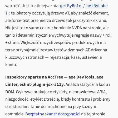
wartość. Jest to silniejsze niż
/
getByRole
getByLabe
: te lokatory odczytują drzewo AT, aby znaleźć element,
l
ale force-text przemierza drzewo tak jak czytnik ekranu.
Nie jest to to samo co uruchomienie NVDA na stronie, ale
tanio i deterministycznie wychwytuje regresje nazwy + roli
+ stanu. Większość dużych zespołów produktowych ma
teraz przynajmniej zestaw testów dymnych AT-driver na
kluczowych stronach — rejestracja, kasa, ustawienia
konta.
Inspektory oparte na AccTree — axe DevTools, axe
Linter, eslint-plugin-jsx-a11y.
Analiza statyczna kodu i
DOM. Wykrywa brakujące etykiety, nieprawidłowe ARIA,
niezgodności etykiet z treścią, błędy kontrastu i problemy
strukturalne. Tanie do uruchomienia przy każdym
commicie.
Bezpłatny skaner dostępności
na tej stronie