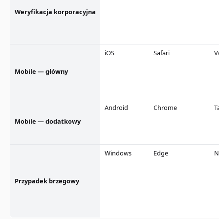
Weryfikacja korporacyjna
iOS
Safari
V
Mobile — główny
Android
Chrome
T
Mobile — dodatkowy
Windows
Edge
N
Przypadek brzegowy