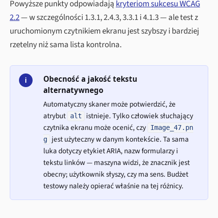
Powyższe punkty odpowiadają
kryteriom sukcesu WCAG
2.2
— w szczególności 1.3.1, 2.4.3, 3.3.1 i 4.1.3 — ale test z
uruchomionym czytnikiem ekranu jest szybszy i bardziej
rzetelny niż sama lista kontrolna.
Obecność a jakość tekstu
i
alternatywnego
Automatyczny skaner może potwierdzić, że
atrybut
istnieje. Tylko człowiek słuchający
alt
czytnika ekranu może ocenić, czy
Image_47.pn
jest użyteczny w danym kontekście. Ta sama
g
luka dotyczy etykiet ARIA, nazw formularzy i
tekstu linków — maszyna widzi, że znacznik jest
obecny; użytkownik słyszy, czy ma sens. Budżet
testowy należy opierać właśnie na tej różnicy.