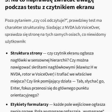
podczas testu z czytnikiem ekranu
Poza pytaniem „czy coś odczytuje?“, prawdziwy test ma
charakter strukturalny. Siadając z NVDA lub VoiceOver,
sprawdza się stronę na tych samych osiach, co niewidomy
użytkownik:
Struktura strony
— czy czytnik ekranu ogłasza
nagłówki w sensownej hierarchii? Czy można
nawigować skrótami nagłówkowymi (klawisz H w
NVDA, rotor w VoiceOver) i trafiać we właściwe
miejsca? Czy link pomijający działa — Tab, słychać go,
Enter, fokus przenosi się do głównego punktu
orientacyjnego?
Etykiety formularzy
— każde pole wejściowe ogłasza
swoją nazwę. Pola wymagane ogłaszają „wymagane“.