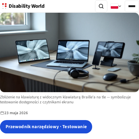
Disability World
Image description:
Zbliżenie na klawiaturę z widocznym klawiaturą Braille'a na tle — symbolizuje
testowanie dostępności z czytnikami ekranu
23 maja 2026
Przewodnik narzędziowy · Testowanie