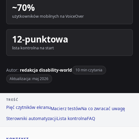
~70%
użytkowników mobilnych na VoiceOver
12-punktowa
lista kontrolna na start
Autor:
redakcja disability-world
10 min czytania
Aktualizacja: maj 2026
TREŚĆ
Pięć czytników ekranu
Macierz testów
Na co zwracać uwagę
Sterowniki automatyzacji
Lista kontrolna
FAQ