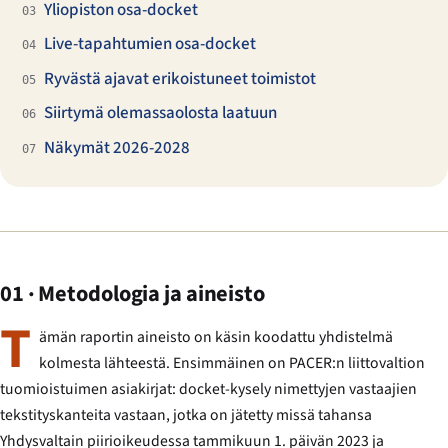
Yliopiston osa-docket
03
Live-tapahtumien osa-docket
04
Ryvästä ajavat erikoistuneet toimistot
05
Siirtymä olemassaolosta laatu​un
06
Näkymät 2026-2028
07
01 · Metodologia ja aineisto
T
ämän raportin aineisto on käsin koodattu yhdistelmä
kolmesta lähteestä. Ensimmäinen on PACER:n liittovaltion
tuomioistuimen asiakirjat: docket-kysely nimettyjen vastaajien
tekstityskanteita vastaan, jotka on jätetty missä tahansa
Yhdysvaltain piiriоikeudessa tammikuun 1. päivän 2023 ja