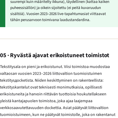
suurempi kuin määritelty ikkuna), täydellinen (kattaa kaiken
puheessisällön) ja oikein sijoitettu (ei peitä kuvaruudun
sisältöä). Vuosien 2023–2026 live-tapahtumasiat viittaavat
tähän perusarvoon toimivana laadustandardina.
05 · Ryvästä ajavat erikoistuneet toimistot
Tekstitysala on pieni ja erikoistunut. Viisi toimistoa muodostaa
valtaosan vuosien 2023–2026 liittovaltion tuomioistuimen
tekstitysдocketista. Niiden keskittyminen on rakenteellista:
tekstityskantelut ovat teknisesti monimutkaisia, opillisesti
erikoistuneita ja harvoin riittävän tuottoisia houkutellakseen
yleistä kantajapuolen toimistoa, joka ajaa laajempaa
verkkosaavutettavuuden dockettia. Asiat päätyvät liittovaltion
tuomioistuimeen, kun ne päätyvät toimistolle, joka on rakentanut