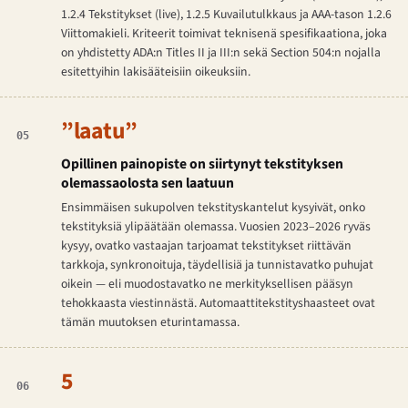
1.2.4 Tekstitykset (live), 1.2.5 Kuvailutulkkaus ja AAA-tason 1.2.6
Viittomakieli. Kriteerit toimivat teknisenä spesifikaationa, joka
on yhdistetty ADA:n Titles II ja III:n sekä Section 504:n nojalla
esitettyihin lakisääteisiin oikeuksiin.
”laatu”
05
Opillinen painopiste on siirtynyt tekstityksen
olemassaolosta sen laatu​un
Ensimmäisen sukupolven tekstityskantelut kysyivät, onko
tekstityksiä ylipäätään olemassa. Vuosien 2023–2026 ryväs
kysyy, ovatko vastaajan tarjoamat tekstitykset riittävän
tarkkoja, synkronoituja, täydellisiä ja tunnistavatko puhujat
oikein — eli muodostavatko ne merkityksellisen pääsyn
tehokkaasta viestinnästä. Automaattitekstityshaasteet ovat
tämän muutoksen eturintamassa.
5
06