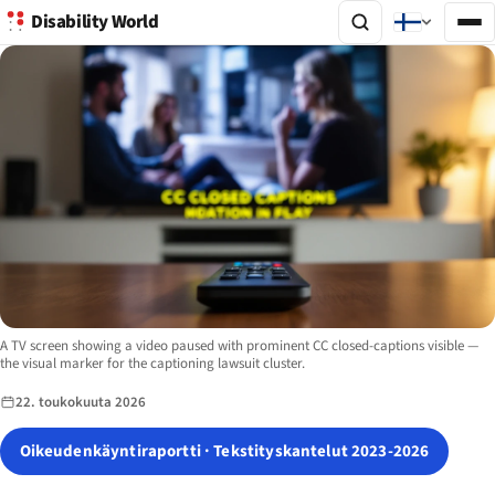
Disability World
Image description:
A TV screen showing a video paused with prominent CC closed-captions visible —
the visual marker for the captioning lawsuit cluster.
22. toukokuuta 2026
Oikeudenkäyntiraportti · Tekstityskantelut 2023-2026