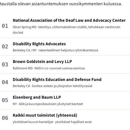
taustalla olevan asiantuntemuksen vuosikymmenten kuluessa.
National Association of the Deaf Law and Advocacy Center
01
Silver Spring MD · tekstitys, viittomakielinen sisältö, tehokkaan viestinnän
docket
Disability Rights Advocates
02
Berkeley CA / NY · rakenteellinen helpotus ryhmäkanteissa
Brown Goldstein and Levy LLP
03
Baltimore MD · NAD:n co-counsel useissa asioissa
Disability Rights Education and Defense Fund
04
Berkeley CA · korkea-asteen ja yliopiston tekstitysasiat
Eisenberg and Baum LLP
05
NY · ADA ja kuurojeoikeuksien yksityiset kanteet
Kaikki muut toimistot (yhteensä)
06
yksittäiset kuurot kantelijat · yksittäiset hajalliset asiat