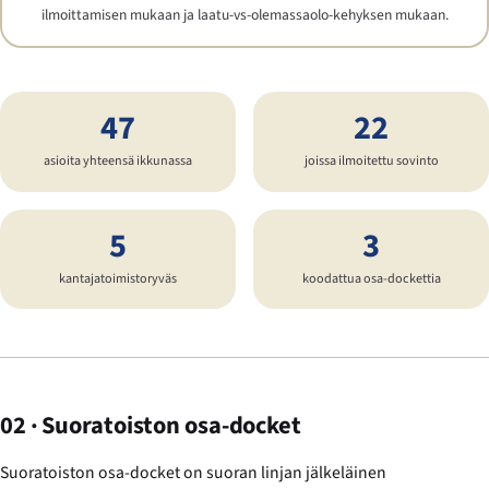
ilmoittamisen mukaan ja laatu-vs-olemassaolo-kehyksen mukaan.
47
22
asioita yhteensä ikkunassa
joissa ilmoitettu sovinto
5
3
kantajatoimistoryväs
koodattua osa-dockettia
02 · Suoratoiston osa-docket
Suoratoiston osa-docket on suoran linjan jälkeläinen