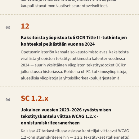
kaupallistavat monivuotiset seurantavelvoitteet.
12
03
Kaksitoista yliopistoa tuli OCR Title II -tutkintojen
kohteeksi pelkästään vuonna 2024
Opetusministeriön kansalaisoikeustoimisto avasi kaksitoista
virallista yliopiston tekstitystutkimusta kalenterivuodessa
2024 — suurin yksittäinen yliopiston tekstitysdocket OCR:n
julkaistussa historiassa. Kohteina oli R1-tutkimusyliopistoja,
alueellisia yliopistoja ja yhteisökorkeakoulujärjestelmiä.
SC 1.2.x
04
Jokainen vuosien 2023–2026 ryvästymisen
tekstityskantelu viittaa WCAG 1.2.x -
onnistumiskriteerипerheen
Kaikissa 47 tarkastellussa asiassa kantelijat viittaavat WCAG
1.2 -onnistumiskriteereihin — 1.2.2 Tekstitykset (tallennettu),