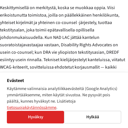
Keskittymisellä on merkitystä, koska se muokkaa oppia. Viisi
erikoistunutta toimistoa, joilla on päällekkäinen henkilökunta,
yhteiset kirjelmät ja yhteinen co-counsel -järjestely, tuottaa
tekstitysalan, joka toimii epätavallisella opillisella
johdonmukaisuudella. Kun NAD LAC jättää kantelun
suoratoistajavastaajaa vastaan, Disability Rights Advocates on
usein co-counsel; kun DRA vie yliopiston tekstitysasian, DREDF
esiintyy usein rinnalla. Tekniset kielijärjestelyt kanteluissa, viitatut
WCAG-kriteerit, sovitteluissa ehdotetut korjausmallit — kaikki
osoittavat sukulaisuutta ryvästymisessä, koska taustalla olevat
Evästeet
kirjoittajat ovat pieni päällekkäinen ryhmä.
Käytämme valinnaisia analytiikkaevästeitä (Google Analytics)
ymmärtääksemme, miten käytät sivustoa. Ne pysyvät pois
NAD V. NETFLIX, INC. — YHTEINEN PYYNTÖ SUOSTUMUKSEN ASETUKSEN
päältä, kunnes hyväksyt ne. Lisätietoja
HYVÄKSYMISEKSI (D. MASS. 2012)
tietosuojakäytännössämme
.
“Tarkkojen, synkronoitujen ja täydellisten
Hyväksy
Hylkää
tekstityksten tarjoaminen kaikelle
suoratoistoissaldolle on operatiivinen vaatimus;