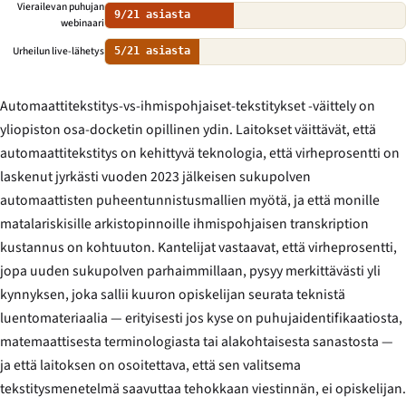
Vierailevan puhujan
9/21 asiasta
webinaari
Urheilun live-lähetys
5/21 asiasta
Automaattitekstitys-vs-ihmispohjaiset-tekstitykset -väittely on
yliopiston osa-docketin opillinen ydin. Laitokset väittävät, että
automaattitekstitys on kehittyvä teknologia, että virheprosentti on
laskenut jyrkästi vuoden 2023 jälkeisen sukupolven
automaattisten puheentunnistusmallien myötä, ja että monille
matalariskisille arkistopinnoille ihmispohjaisen transkription
kustannus on kohtuuton. Kantelijat vastaavat, että virheprosentti,
jopa uuden sukupolven parhaimmillaan, pysyy merkittävästi yli
kynnyksen, joka sallii kuuron opiskelijan seurata teknistä
luentomateriaalia — erityisesti jos kyse on puhujaidentifikaatiosta,
matemaattisesta terminologiasta tai alakohtaisesta sanastosta —
ja että laitoksen on osoitettava, että sen valitsema
tekstitysmenetelmä saavuttaa tehokkaan viestinnän, ei opiskelijan.