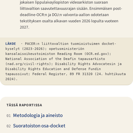
jokaisen lippulaivayliopiston videoarkiston suoraan
liittovaltion saavutettavuusrajan sisään. Ensimmäisen post-
deadline-OCR:n ja DOJ:n valvonta-aallon odotetaan
tekstityksen osalta alkavan vuoden 2026 lopulta vuoteen
2027.
LÄHDE
· PACER:n liittovaltion tuomioistuimen docket-
kyselyt (2023-2026); opetusministeriön
kansalaisoikeustoimiston Reading Room (OCR.ed.gov);
National Association of the Deafin tapausarkisto
(nad.org/civil-rights); Disability Rights Advocatesin ja
Disability Rights Education and Defense Fundin
tapaussivut; Federal Register, 89 FR 31320 (24. huhtikuuta
2024).
TÄSSÄ RAPORTISSA
Metodologia ja aineisto
01
Suoratoiston osa-docket
02