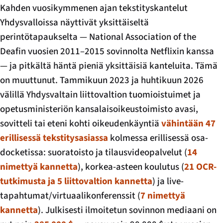
Kahden vuosikymmenen ajan tekstityskantelut
Yhdysvalloissa näyttivät yksittäiseltä
perintötapaukselta — National Association of the
Deafin vuosien 2011–2015 sovinnolta Netflixin kanssa
— ja pitkältä häntä pieniä yksittäisiä kanteluita. Tämä
on muuttunut. Tammikuun 2023 ja huhtikuun 2026
välillä Yhdysvaltain liittovaltion tuomioistuimet ja
opetusministeriön kansalaisoikeustoimisto avasi,
sovitteli tai eteni kohti oikeudenkäyntiä
vähintään 47
erillisessä tekstitysasiassa
kolmessa erillisessä osa-
docketissa: suoratoisto ja tilausvideopalvelut (
14
nimettyä kannetta
), korkea-asteen koulutus (
21 OCR-
tutkimusta ja 5 liittovaltion kannetta
) ja live-
tapahtumat/virtuaalikonferenssit (
7 nimettyä
kannetta
). Julkisesti ilmoitetun sovinnon mediaani on