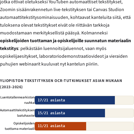
jotka ottivat oletukseksi YouTuben automaattiset tekstitykset,
Zoomin sisäänrakennetun live-tekstityksen tai Canvas Studion
automaattitekstitysominaisuuden, kohtaavat kanteluita siitä, että
tuloksena olevat tekstitykset eivät ole riittävän tarkkoja
muodostamaan merkityksellistä pääsyä. Kolmanneksi
opiskelijoiden tuottaman ja opiskelijoille suunnatun materiaalin
tekstitys
: pelkästään luennoitsijaluennot, vaan myös
opiskelijaesitykset, laboratoriodemonstraatiovideot ja vieraiden
puhujien webinaarit kuuluvat nyt kantelun piiriin.
YLIOPISTON TEKSTITYKSEN OCR-TUTKIMUKSET ASIAN MUKAAN
(2023-2026)
Luentotallennearkiston
17/21 asiasta
ruuhka
Automaattitekstityksen
15/21 asiasta
laatuhaaste
Opiskelijoiden
11/21 asiasta
tuottama materiaali