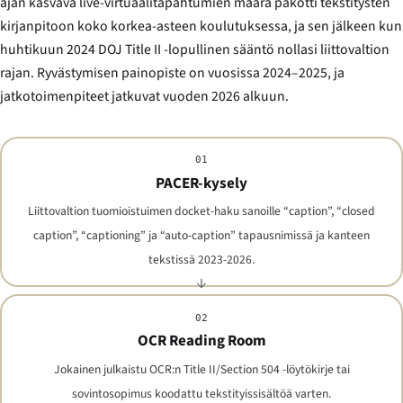
ajan kasvava live-virtuaalitapahtumien määrä pakotti tekstitysten
kirjanpitoon koko korkea-asteen koulutuksessa, ja sen jälkeen kun
huhtikuun 2024 DOJ Title II -lopullinen sääntö nollasi liittovaltion
rajan. Ryvästymisen painopiste on vuosissa 2024–2025, ja
jatkotoimenpiteet jatkuvat vuoden 2026 alkuun.
01
PACER-kysely
Liittovaltion tuomioistuimen docket-haku sanoille “caption”, “closed
caption”, “captioning” ja “auto-caption” tapausnimissä ja kanteen
tekstissä 2023-2026.
02
OCR Reading Room
Jokainen julkaistu OCR:n Title II/Section 504 -löytökirje tai
sovintosopimus koodattu tekstityissisältöä varten.