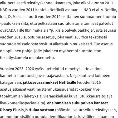
alkuperäisestä tekstityskannelukaaresta, joka alkoi vuonna 2011.
NAD:n vuoden 2011 kantelu Netflixiä vastaan —
NAD et al. v. Netflix,
Inc.
, D. Mass. — tuotti vuoden 2012 osittainen summarinen tuomio
-päätöksen siitä, että pelkästään suoratoistona toimivat palvelut
ovat ADA Title III:n mukaisia “julkisia palvelupaikkoja”, jota seurasi
vuoden 2015 suostumusasetus, joka vaati 100 %:n tekstitystä
suoratoistoissaldosta sovitun aikataulun mukaisesti. Tuo asetus
on opillinen pohja, jolle jokainen myöhempi suoratoiston
tekstityskantelu on rakennettu.
Vuosien 2023–2026 ryväs luetteloi 14 nimettyä liittovaltion
kannetta suoratoistajavastaajavastaan. Ne jakautuvat kolmeen
kategoriaan:
jatkoseuraamukset Netflixille
(vuoden 2015
asetusjälkeiset vaatimustenmukaisuusriidat koskien live-
tapahtumien lähetyksiä, vieraaskielisiä kuvailutulkkausraitoja ja
live-komediaspeciaaleita),
ensimmäisen sukupolven kanteet
Disney Plusia ja Hulua vastaan
(pääosin live-urheilun tekstityksen,
animoidun sisällön puhujaidentifikaation ja käyttäjien lataamien