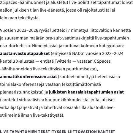
X Spaces -äänihuoneet ja alustetut live-poliittiset tapahtumat loivat
aallon julkisen tilan live-äänestä, jossa oli rajoitetusti tai ei
lainkaan tekstitystä.
Vuosien 2023–2026 ryväs luetteloi 7 nimettyä liittovaltion kannetta
ja suuremman määrän pre-suit-vaatimuskirjeitä live-tapahtumien
osa-docketissa. Nimetyt asiat jakautuvat kolmeen kategoriaan:
alustanvastuutapaukset
(erityisesti NAD:n vuosien 2023–2024
kantelu X-alustaa — entistä Twitteriä — vastaan X Spaces
-äänihuoneiden live-tekstityksen puuttumisesta),
ammattikonferenssien asiat
(kanteet nimettyjä tieteellisiä ja
toimialakonferensseja vastaan tekstittämättömistä
plenaaristunnoksista) ja
julkisten kansalaistapahtumien asiat
(kantelut virtuaalisista kaupunkikokouksista, joita julkiset
virkailijat järjestivät ja lähettivät sosiaalisilla alustoilla live-
striimeinä ilman live-tekstitystä).
LIVE-TAPAHTUMIEN TEKSTITYKSEN LIITTOVALTION KANTEET