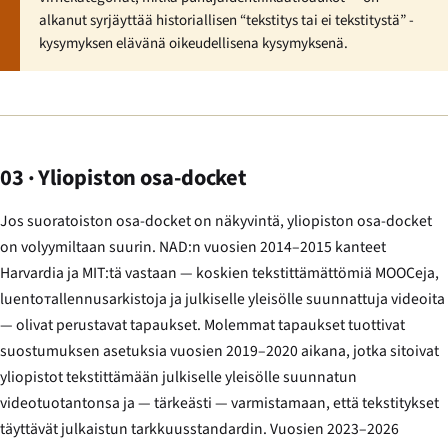
alkanut syrjäyttää historiallisen “tekstitys tai ei tekstitystä” -
kysymyksen elävänä oikeudellisena kysymyksenä.
03 · Yliopiston osa-docket
Jos suoratoiston osa-docket on näkyvintä, yliopiston osa-docket
on volyymiltaan suurin. NAD:n vuosien 2014–2015 kanteet
Harvardia ja MIT:tä vastaan — koskien tekstittämättömiä MOOCeja,
luentoтallennusarkistoja ja julkiselle yleisölle suunnattuja videoita
— olivat perustavat tapaukset. Molemmat tapaukset tuottivat
suostumuksen asetuksia vuosien 2019–2020 aikana, jotka sitoivat
yliopistot tekstittämään julkiselle yleisölle suunnatun
videotuotantonsa ja — tärkeästi — varmistamaan, että tekstitykset
täyttävät julkaistun tarkkuusstandardin. Vuosien 2023–2026