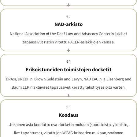
03
NAD-arkisto
National Association of the Deaf Law and Advocacy Centerin julkiset
tapaussivut ristiin viitettu PACER-asiakirjojen kanssa.
04
Erikoistuneiden toimistojen docketit
DRA:n, DREDF:n, Brown Goldstein and Levyn, NAD LAC:n ja Eisenberg and
Baum LLP:n aktiiviset tapaussivut kerätty tekstitysasioita varten.
05
Koodaus
Jokainen asia koodattu osa-docketin mukaan (suoratoisto, yliopisto,
live-tapahtuma), viitattujen WCAG-kriteerien mukaan, sovinnon