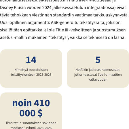
automaattiset tekstitykset (pääosin Hulu live-TV-tuotteella ja
Disney Plusin vuoden 2024 jälkeisessä Hulun integraatiossa) eivät
täytä tehokkaan viestinnän standardin vaatimaa tarkkuuskynnystä.
Uusi opillinen argumentti: ASR-generoitu tekstitysraita, joka on
sisällöltään epätarkka, ei ole Title III -velvoitteen ja suostumuksen
asetus -mallin mukainen “tekstitys”, vaikka se teknisesti on läsnä.
14
5
Nimettyä suoratoiston
Netflixin jatkoseuraamusasiat,
tekstityskanteen 2023-2026
jotka haastavat live-formaattien
kattavuuden
noin 410
000 $
Ilmoitetun suoratoiston sovinnon
mediaani, ryhmä 2023-2026