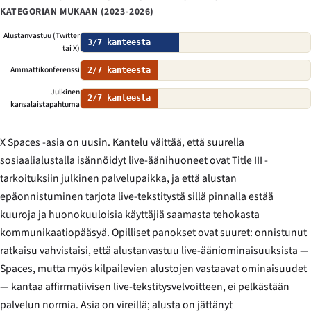
KATEGORIAN MUKAAN (2023-2026)
Alustanvastuu (Twitter
3/7 kanteesta
tai X)
Ammattikonferenssi
2/7 kanteesta
Julkinen
2/7 kanteesta
kansalaistapahtuma
X Spaces -asia on uusin. Kantelu väittää, että suurella
sosiaalialustalla isännöidyt live-äänihuoneet ovat Title III -
tarkoituksiin julkinen palvelupaikka, ja että alustan
epäonnistuminen tarjota live-tekstitystä sillä pinnalla estää
kuuroja ja huonokuuloisia käyttäjiä saamasta tehokasta
kommunikaatiopääsyä. Opilliset panokset ovat suuret: onnistunut
ratkaisu vahvistaisi, että alustanvastuu live-ääniominaisuuksista —
Spaces, mutta myös kilpailevien alustojen vastaavat ominaisuudet
— kantaa affirmatiivisen live-tekstitysvelvoitteen, ei pelkästään
palvelun normia. Asia on vireillä; alusta on jättänyt