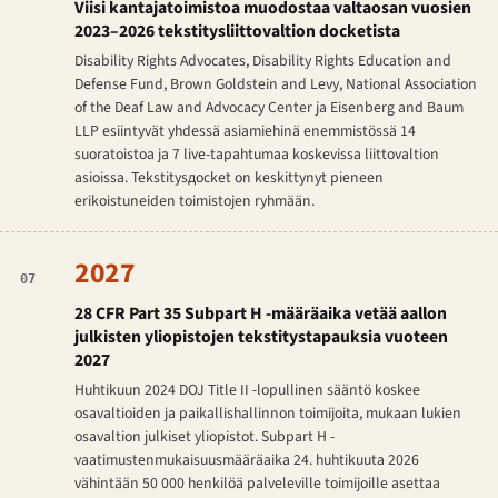
Viisi kantajatoimistoa muodostaa valtaosan vuosien
2023–2026 tekstitysliittovaltion docketista
Disability Rights Advocates, Disability Rights Education and
Defense Fund, Brown Goldstein and Levy, National Association
of the Deaf Law and Advocacy Center ja Eisenberg and Baum
LLP esiintyvät yhdessä asiamiehinä enemmistössä 14
suoratoistoa ja 7 live-tapahtumaa koskevissa liittovaltion
asioissa. Tekstitysдocket on keskittynyt pieneen
erikoistuneiden toimistojen ryhmään.
2027
07
28 CFR Part 35 Subpart H -määräaika vetää aallon
julkisten yliopistojen tekstitystapauksia vuoteen
2027
Huhtikuun 2024 DOJ Title II -lopullinen sääntö koskee
osavaltioiden ja paikallishallinnon toimijoita, mukaan lukien
osavaltion julkiset yliopistot. Subpart H -
vaatimustenmukaisuusmääräaika 24. huhtikuuta 2026
vähintään 50 000 henkilöä palveleville toimijoille asettaa