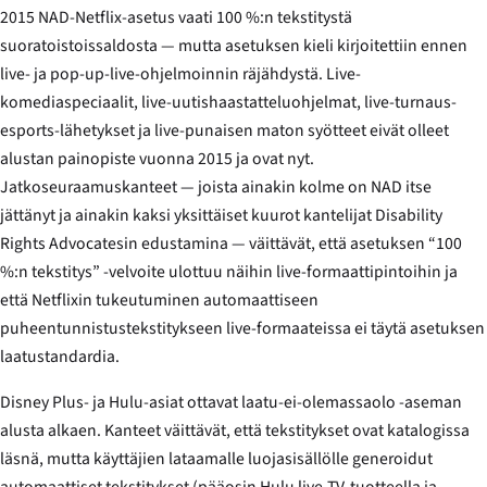
2015 NAD-Netflix-asetus vaati 100 %:n tekstitystä
suoratoistoissaldosta — mutta asetuksen kieli kirjoitettiin ennen
live- ja pop-up-live-ohjelmoinnin räjähdystä. Live-
komediaspeciaalit, live-uutishaastatteluohjelmat, live-turnaus-
esports-lähetykset ja live-punaisen maton syötteet eivät olleet
alustan painopiste vuonna 2015 ja ovat nyt.
Jatkoseuraamuskanteet — joista ainakin kolme on NAD itse
jättänyt ja ainakin kaksi yksittäiset kuurot kantelijat Disability
Rights Advocatesin edustamina — väittävät, että asetuksen “100
%:n tekstitys” -velvoite ulottuu näihin live-formaattipintoihin ja
että Netflixin tukeutuminen automaattiseen
puheentunnistustekstitykseen live-formaateissa ei täytä asetuksen
laatustandardia.
Disney Plus- ja Hulu-asiat ottavat laatu-ei-olemassaolo -aseman
alusta alkaen. Kanteet väittävät, että tekstitykset ovat katalogissa
läsnä, mutta käyttäjien lataamalle luojasisällölle generoidut