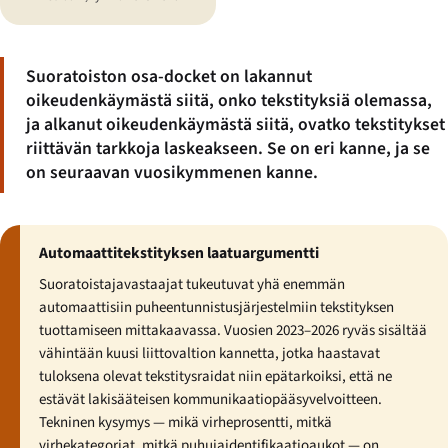
Suoratoiston osa-docket on lakannut
oikeudenkäymästä siitä, onko tekstityksiä olemassa,
ja alkanut oikeudenkäymästä siitä, ovatko tekstitykset
riittävän tarkkoja laskeakseen. Se on eri kanne, ja se
on seuraavan vuosikymmenen kanne.
Automaattitekstityksen laatuargumentti
Suoratoistajavastaajat tukeutuvat yhä enemmän
automaattisiin puheentunnistusjärjestelmiin tekstityksen
tuottamiseen mittakaavassa. Vuosien 2023–2026 ryväs sisältää
vähintään kuusi liittovaltion kannetta, jotka haastavat
tuloksena olevat tekstitysraidat niin epätarkoiksi, että ne
estävät lakisääteisen kommunikaatiopääsyvelvoitteen.
Tekninen kysymys — mikä virheprosentti, mitkä
virhekategoriat, mitkä puhujaidentifikaatioaukot — on