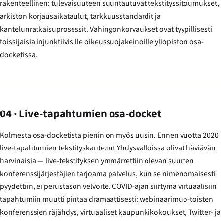
rakenteellinen: tulevaisuuteen suuntautuvat tekstityssitoumukset,
arkiston korjausaikataulut, tarkkuusstandardit ja
kantelunratkaisuprosessit. Vahingonkorvaukset ovat tyypillisesti
toissijaisia injunktiivisille oikeussuojakeinoille yliopiston osa-
docketissa.
04 · Live-tapahtumien osa-docket
Kolmesta osa-docketista pienin on myös uusin. Ennen vuotta 2020
live-tapahtumien tekstityskantелut Yhdysvalloissa olivat häviävän
harvinaisia — live-tekstityksen ymmärrettiin olevan suurten
konferenssijärjestäjien tarjoama palvelus, kun se nimenomaisesti
pyydettiin, ei perustason velvoite. COVID-ajan siirtymä virtuaalisiin
tapahtumiin muutti pintaa dramaattisesti: webinaarimuo-toisten
konferenssien räjähdys, virtuaaliset kaupunkikokoukset, Twitter- ja