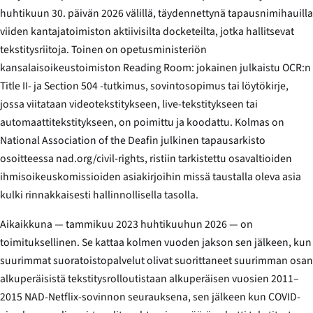
huhtikuun 30. päivän 2026 välillä, täydennettynä tapausnimihauilla
viiden kantajatoimiston aktiivisilta docketeilta, jotka hallitsevat
tekstitysriitoja. Toinen on opetusministeriön
kansalaisoikeustoimiston Reading Room: jokainen julkaistu OCR:n
Title II- ja Section 504 -tutkimus, sovintosopimus tai löytökirje,
jossa viitataan videotekstitykseen, live-tekstitykseen tai
automaattitekstitykseen, on poimittu ja koodattu. Kolmas on
National Association of the Deafin julkinen tapausarkisto
osoitteessa nad.org/civil-rights, ristiin tarkistettu osavaltioiden
ihmisoikeuskomissioiden asiakirjoihin missä taustalla oleva asia
kulki rinnakkaisesti hallinnollisella tasolla.
Aikaikkuna — tammikuu 2023 huhtikuuhun 2026 — on
toimituksellinen. Se kattaa kolmen vuoden jakson sen jälkeen, kun
suurimmat suoratoistopalvelut olivat suorittaneet suurimman osan
alkuperäisistä tekstitysrolloutistaan alkuperäisen vuosien 2011–
2015 NAD-Netflix-sovinnon seurauksena, sen jälkeen kun COVID-