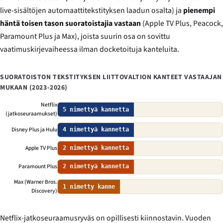
live-sisältöjen automaattitekstityksen laadun osalta) ja
pienempi
häntä toisen tason suoratoistajia vastaan
(Apple TV Plus, Peacock,
Paramount Plus ja Max), joista suurin osa on sovittu
vaatimuskirjevaiheessa ilman docketoituja kanteluita.
SUORATOISTON TEKSTITYKSEN LIITTOVALTION KANTEET VASTAAJAN
MUKAAN (2023-2026)
Netflix
5 nimettyä kannetta
(jatkoseuraamukset)
Disney Plus ja Hulu
4 nimettyä kannetta
Apple TV Plus
2 nimettyä kannetta
Paramount Plus
2 nimettyä kannetta
Max (Warner Bros.
1 nimetty kanne
Discovery)
Netflix-jatkoseuraamusryväs on opillisesti kiinnostavin. Vuoden