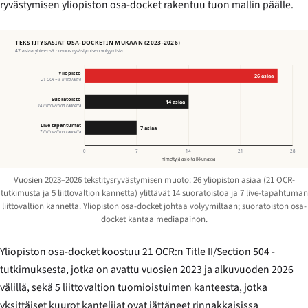
ryvästymisen yliopiston osa-docket rakentuu tuon mallin päälle.
TEKSTITYSASIAT OSA-DOCKETIN MUKAAN (2023-2026)
47 asiaa yhteensä · osuus ryvästymisen volyymista
Yliopisto
26 asiaa
21 OCR + 5 liittovaltio
Suoratoisto
14 asiaa
14 liittovaltion kannetta
Live-tapahtumat
7 asiaa
7 liittovaltion kannetta
0
7
14
21
28
nimettyjä asioita ikkunassa
Vuosien 2023–2026 tekstitysryvästymisen muoto: 26 yliopiston asiaa (21 OCR-
tutkimusta ja 5 liittovaltion kannetta) ylittävät 14 suoratoistoa ja 7 live-tapahtuman
liittovaltion kannetta. Yliopiston osa-docket johtaa volyymiltaan; suoratoiston osa-
docket kantaa mediapainon.
Yliopiston osa-docket koostuu 21 OCR:n Title II/Section 504 -
tutkimuksesta, jotka on avattu vuosien 2023 ja alkuvuoden 2026
välillä, sekä 5 liittovaltion tuomioistuimen kanteesta, jotka
yksittäiset kuurot kantelijat ovat jättäneet rinnakkaisissa