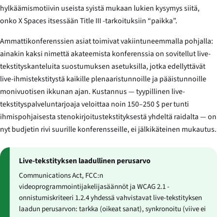
hylkäämismotiivin useista syistä mukaan lukien kysymys siitä,
onko X Spaces itsessään Title III -tarkoituksiin “paikka”.
Ammattikonferenssien asiat toimivat vakiintuneemmalla pohjalla:
ainakin kaksi nimettä akateemista konferenssia on sovitellut live-
tekstityskanteluita suostumuksen asetuksilla, jotka edellyttävät
live-ihmistekstitystä kaikille plenaaristunnoille ja pääistunnoille
monivuotisen ikkunan ajan. Kustannus — tyypillinen live-
tekstityspalveluntarjoaja veloittaa noin 150–250 $ per tunti
ihmispohjaisesta stenokirjoitustekstityksestä yhdeltä raidalta — on
nyt budjetin rivi suurille konferensseille, ei jälkikäteinen mukautus.
Live-tekstityksen laadullinen perusarvo
Communications Act, FCC:n
videoprogrammointijakelijasäännöt ja WCAG 2.1 -
onnistumiskriteeri 1.2.4 yhdessä vahvistavat live-tekstityksen
laadun perusarvon: tarkka (oikeat sanat), synkronoitu (viive ei