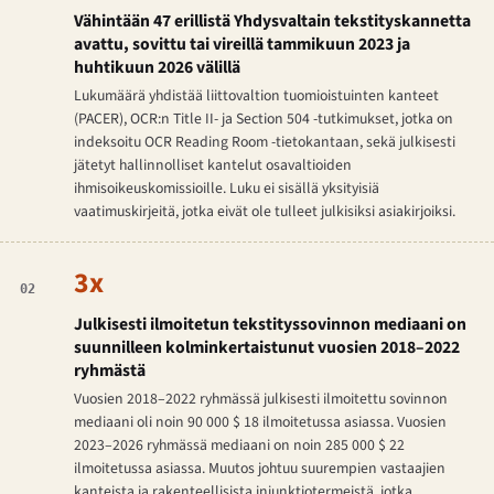
Vähintään 47 erillistä Yhdysvaltain tekstityskannetta
avattu, sovittu tai vireillä tammikuun 2023 ja
huhtikuun 2026 välillä
Lukumäärä yhdistää liittovaltion tuomioistuinten kanteet
(PACER), OCR:n Title II- ja Section 504 -tutkimukset, jotka on
indeksoitu OCR Reading Room -tietokantaan, sekä julkisesti
jätetyt hallinnolliset kantelut osavaltioiden
ihmisoikeuskomissioille. Luku ei sisällä yksityisiä
vaatimuskirjeitä, jotka eivät ole tulleet julkisiksi asiakirjoiksi.
3x
02
Julkisesti ilmoitetun tekstityssovinnon mediaani on
suunnilleen kolminkertaistunut vuosien 2018–2022
ryhmästä
Vuosien 2018–2022 ryhmässä julkisesti ilmoitettu sovinnon
mediaani oli noin 90 000 $ 18 ilmoitetussa asiassa. Vuosien
2023–2026 ryhmässä mediaani on noin 285 000 $ 22
ilmoitetussa asiassa. Muutos johtuu suurempien vastaajien
kanteista ja rakenteellisista injunktiotermeistä, jotka