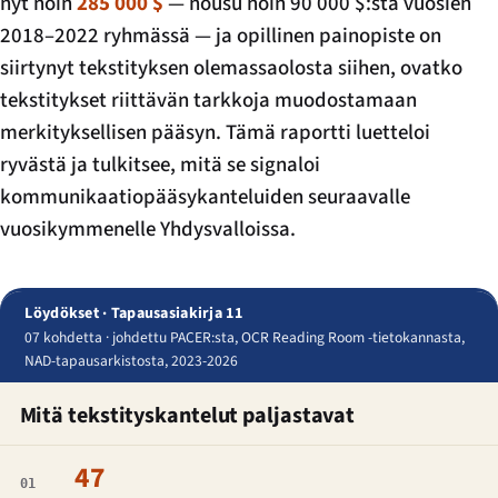
nyt noin
285 000 $
— nousu noin 90 000 $:sta vuosien
2018–2022 ryhmässä — ja opillinen painopiste on
siirtynyt
tekstityksen olemassaolosta
siihen,
ovatko
tekstitykset riittävän tarkkoja muodostamaan
merkityksellisen pääsyn
. Tämä raportti luetteloi
ryvästä ja tulkitsee, mitä se signaloi
kommunikaatiopääsykanteluiden seuraavalle
vuosikymmenelle Yhdysvalloissa.
Löydökset · Tapausasiakirja 11
07 kohdetta · johdettu PACER:sta, OCR Reading Room -tietokannasta,
NAD-tapausarkistosta, 2023-2026
Mitä tekstityskantelut paljastavat
47
01