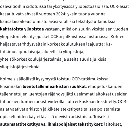
osavaltioihin sidotuissa tai yksityisissä yliopistoasioissa. OCR-asiat
kasautuvat vahvasti vuoteen 2024: yksin tuona vuonna
kansalaisoikeustoimisto avasi virallisia tekstitystutkimuksia
kahtatoista yliopistoa
vastaan, mikä on suurin yksittäisen vuoden
yliopiston tekstitysдocket OCR:n julkaistussa historiassa. Kohteet
heijastavat Yhdysvaltain korkeakoulutuksen laajuutta: R1-
tutkimuslippulaivoja, alueellisia yliopistoja,
yhteisökorkeakoulujärjestelmiä ja useita suuria julkisia
yliopistojärjestelmiä.
Kolme sisällöllistä kysymystä toistuu OCR-tutkimuksissa.
Ensinnäkin
luentotallennearkiston ruuhkat
: etäopetuskauden
tallennettujen luentojen räjähdys jätti useimmat laitokset useiden
tuhansien tuntien arkistovideolla, jota ei koskaan tekstitetty. OCR-
asiat vaativat arkiston jälkikäteistekstitystä tai sen poistamista
opiskelijoiden käytettävissä olevista arkistoista. Toiseksi
automaattitekstitys vs. ihmispohjaiset tekstitykset
: laitokset,