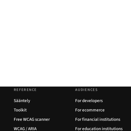
REFERENCE
AUDIENCES
Sääntely
For developers
Toolkit
For ecommerce
Free WCAG scanner
For financial institutions
WCAG / ARIA
For education institutions