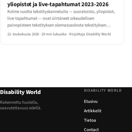
yliopistot ja live-tapahtumat 2023-2026
Kolme vuotta tekstityskanneluita — suoratoisto, yliopistot,
live-tapahtumat — ovat siirtäneet oikeudellisen
painopisteen tekstityksen olemassaolosta tekstityksen
laatu​un.
22. toukokuuta 2026
·
20 min lukuaika
·
Kirjoittaja Disability World
DISABILITY WORLD
Disability World
Etusivu
Rakennettu huolella,
saavutettavuus edellä.
Artikkelit
Tietoa
Contact