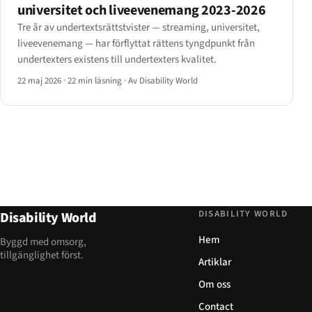
universitet och liveevenemang 2023-2026
Tre år av undertextsrättstvister — streaming, universitet,
liveevenemang — har förflyttat rättens tyngdpunkt från
undertexters existens till undertexters kvalitet.
22 maj 2026
·
22 min läsning
·
Av Disability World
DISABILITY WORLD
Disability World
Hem
Byggd med omsorg,
tillgänglighet först.
Artiklar
Om oss
Contact