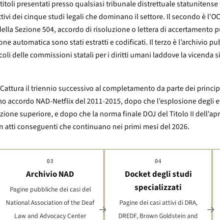
toli presentati presso qualsiasi tribunale distrettuale statunitense tr
attivi dei cinque studi legali che dominano il settore. Il secondo è l
ella Sezione 504, accordo di risoluzione o lettera di accertamento pu
one automatica sono stati estratti e codificati. Il terzo è l’archivio p
oli delle commissioni statali per i diritti umani laddove la vicenda si 
Cattura il triennio successivo al completamento da parte dei principa
rimo accordo NAD-Netflix del 2011-2015, dopo che l’esplosione degli eve
ione superiore, e dopo che la norma finale DOJ del Titolo II dell’apri
con atti conseguenti che continuano nei primi mesi del 2026.
03
04
Archivio NAD
Docket degli studi
specializzati
Pagine pubbliche dei casi del
National Association of the Deaf
Pagine dei casi attivi di DRA,
Law and Advocacy Center
DREDF, Brown Goldstein and