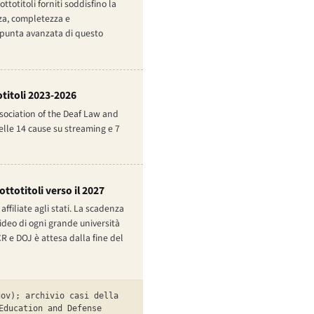
ttotitoli forniti soddisfino la
zza, completezza e
a punta avanzata di questo
otitoli 2023-2026
ssociation of the Deaf Law and
lle 14 cause su streaming e 7
ttotitoli verso il 2027
affiliate agli stati. La scadenza
video di ogni grande università
R e DOJ è attesa dalla fine del
ov); archivio casi della
Education and Defense