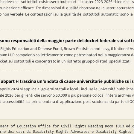
edeva se i sottotitoli esistessero tout court. Il cluster 2023-2026 chiede se i so
municazione efficace. Tre dimensioni di qualità ricorrono nel cluster: accurate
o non verbale. Le contestazioni sulla qualità dei sottotitoli automatici sono l
i sono responsabili della maggior parte del docket federale sui sott
ty Rights Education and Defense Fund, Brown Goldstein and Levy, il National A
aum LLP compaiono collettivamente come patrocinatori nella maggioranza de
ocket sui sottotitoli è concentrato in un ristretto gruppo di studi specializzati.
ubpart H trascina un’ondata di cause universitarie pubbliche sui so
aprile 2024 si applica ai governi statali e locali, incluse le università pubbliche 
le 2026 per gli enti che servono 50.000 o più persone coloca l’intero archivio 
di accessibilità. La prima ondata di applicazione post-scadenza da parte di OC
ment of Education Office for Civil Rights Reading Room (OCR.ed.g
ine dei casi di Disability Rights Advocates e Disability Rights 