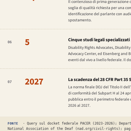
Il contenzioso di prima generazione chi
soglia di qualità richiesta per una co
identificazione del parlante con audi
spostamento.
5
Cinque studi legali specializzat
06
Disability Rights Advocates, Disabili
Advocacy Center, ed Eisenberg and B
eventi dal vivo a livello federale. Il d
2027
La scadenza del 28 CFR Part 35 S
07
La norma finale DOJ del Titolo II dell’
di conformità del Subpart H al 24 apri
pubblica entro il perimetro federale 
2026 al 2027.
· Query sul docket federale PACER (2023-2026); Depart
FONTE
National Association of the Deaf (nad.org/civil-rights); pag