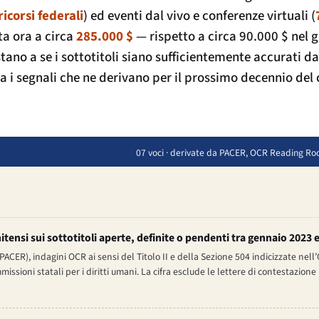
icorsi federali
) ed eventi dal vivo e conferenze virtuali (
ta ora a circa
285.000 $
— rispetto a circa 90.000 $ nel 
istano
a
se i sottotitoli siano sufficientemente accurati d
zza i segnali che ne derivano per il prossimo decennio del
07 voci · derivate da PACER, OCR Reading Ro
tensi sui sottotitoli aperte, definite o pendenti tra gennaio 2023 e
 (PACER), indagini OCR ai sensi del Titolo II e della Sezione 504 indicizzate n
sioni statali per i diritti umani. La cifra esclude le lettere di contestazione