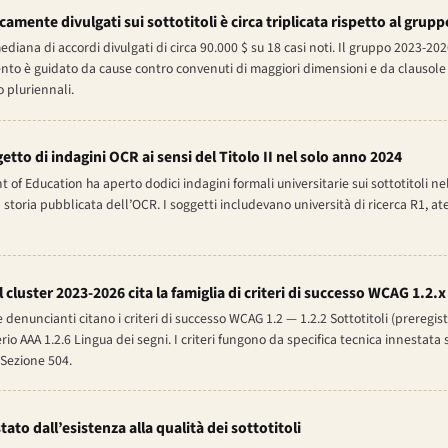
amente divulgati sui sottotitoli è circa triplicata rispetto al grup
diana di accordi divulgati di circa 90.000 $ su 18 casi noti. Il gruppo 2023-20
ento è guidato da cause contro convenuti di maggiori dimensioni e da clausole 
 pluriennali.
etto di indagini OCR ai sensi del Titolo II nel solo anno 2024
nt of Education ha aperto dodici indagini formali universitarie sui sottotitoli n
storia pubblicata dell’OCR. I soggetti includevano università di ricerca R1, ate
 cluster 2023-2026 cita la famiglia di criteri di successo WCAG 1.2.x
 e denuncianti citano i criteri di successo WCAG 1.2 — 1.2.2 Sottotitoli (preregist
erio AAA 1.2.6 Lingua dei segni. I criteri fungono da specifica tecnica innestata su
a Sezione 504.
tato dall’esistenza alla qualità dei sottotitoli