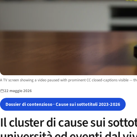
Image description:
A TV screen showing a video paused with prominent CC closed-captions visible — the 
22 maggio 2026
Dossier di contenzioso · Cause sui sottotitoli 2023-2026
Il cluster di cause sui sotto
università ed eventi dal v