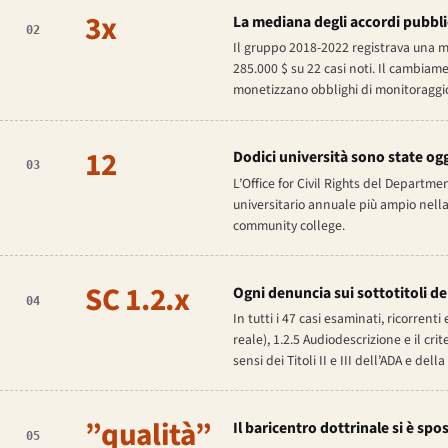
3x
La mediana degli accordi pubblic
02
Il gruppo 2018-2022 registrava una me
285.000 $ su 22 casi noti. Il cambiam
monetizzano obblighi di monitoraggio
12
Dodici università sono state ogg
03
L’Office for Civil Rights del Departme
universitario annuale più ampio nella 
community college.
SC 1.2.x
Ogni denuncia sui sottotitoli del
04
In tutti i 47 casi esaminati, ricorrenti
reale), 1.2.5 Audiodescrizione e il crit
sensi dei Titoli II e III dell’ADA e dell
”qualità”
Il baricentro dottrinale si è spos
05