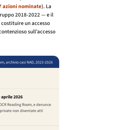
7 azioni nominate
). La
gruppo 2018-2022 — e il
a costituire un accesso
 contenzioso sull’accesso
om, archivio casi NAD, 2023-2026
 aprile 2026
ell’OCR Reading Room, e denunce
 private non diventate atti