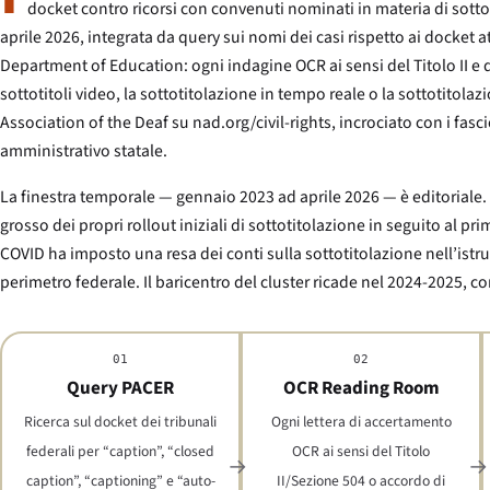
docket contro ricorsi con convenuti nominati in materia di sottoti
aprile 2026, integrata da query sui nomi dei casi rispetto ai docket 
Department of Education: ogni indagine OCR ai sensi del Titolo II e d
sottotitoli video, la sottotitolazione in tempo reale o la sottotitolazi
Association of the Deaf su nad.org/civil-rights, incrociato con i fascic
amministrativo statale.
La finestra temporale — gennaio 2023 ad aprile 2026 — è editoriale. 
grosso dei propri rollout iniziali di sottotitolazione in seguito al p
COVID ha imposto una resa dei conti sulla sottotitolazione nell’istruz
perimetro federale. Il baricentro del cluster ricade nel 2024-2025, 
01
02
Query PACER
OCR Reading Room
Ricerca sul docket dei tribunali
Ogni lettera di accertamento
federali per “caption”, “closed
OCR ai sensi del Titolo
caption”, “captioning” e “auto-
II/Sezione 504 o accordo di