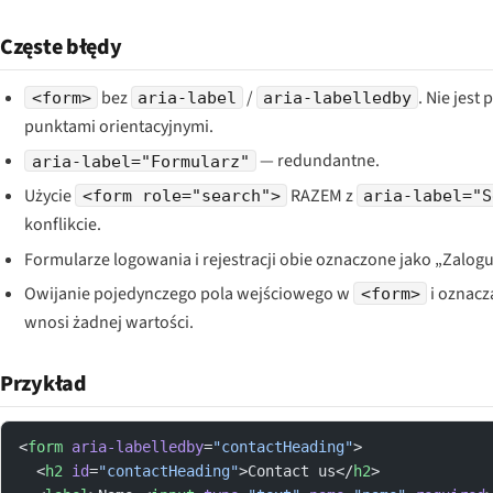
Częste błędy
bez
/
. Nie jes
<form>
aria-label
aria-labelledby
punktami orientacyjnymi.
— redundantne.
aria-label="Formularz"
Użycie
RAZEM z
<form role="search">
aria-label="S
konflikcie.
Formularze logowania i rejestracji obie oznaczone jako „Zalog
Owijanie pojedynczego pola wejściowego w
i oznacz
<form>
wnosi żadnej wartości.
Przykład
<
form
 aria-labelledby
=
"contactHeading"
>
  <
h2
 id
=
"contactHeading"
>Contact us</
h2
>