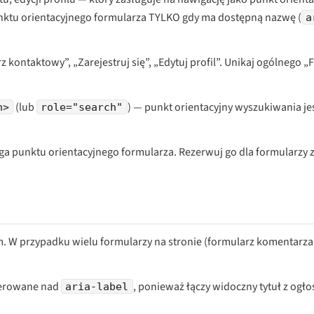
ktu orientacyjnego formularza TYLKO gdy ma dostępną nazwę (
a
kontaktowy”, „Zarejestruj się”, „Edytuj profil”. Unikaj ogólnego 
(lub
) — punkt orientacyjny wyszukiwania jes
h>
role="search"
ga punktu orientacyjnego formularza. Rezerwuj go dla formularzy z
m. W przypadku wielu formularzy na stronie (formularz komentarza 
ferowane nad
, ponieważ łączy widoczny tytuł z ogł
aria-label