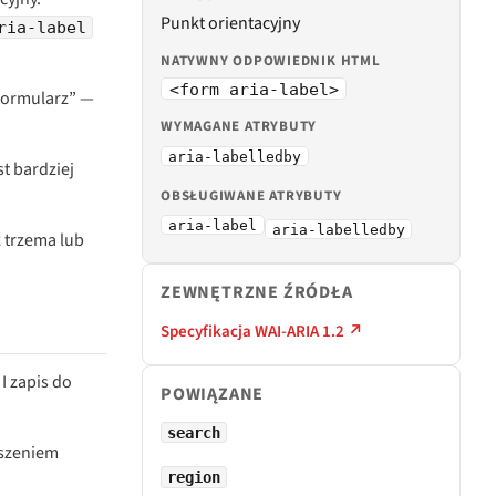
Punkt orientacyjny
ria-label
NATYWNY ODPOWIEDNIK HTML
<form aria-label>
„Formularz” —
WYMAGANE ATRYBUTY
aria-labelledby
t bardziej
OBSŁUGIWANE ATRYBUTY
aria-label
aria-labelledby
 trzema lub
ZEWNĘTRZNE ŹRÓDŁA
Specyfikacja WAI-ARIA 1.2 ↗
I zapis do
POWIĄZANE
search
oszeniem
region