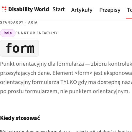
Disability World
Start
Artykuły
Przepisy
To
STANDARDY
·
ARIA
Rola
PUNKT ORIENTACYJNY
form
Punkt orientacyjny dla formularza — zbioru kontrole
przesyłających dane. Element <form> jest eksponowa
orientacyjny formularza TYLKO gdy ma dostępną nazw
po prostu formularzem, nie punktem orientacyjnym.
Kiedy stosować
Wokół rozbudowanego formularza — rejestracji, płatności, kontaktu