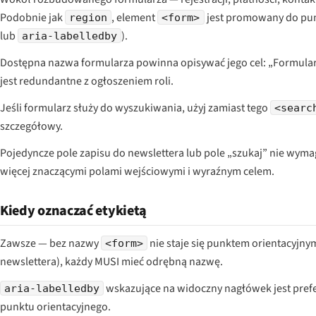
Podobnie jak
, element
jest promowany do pun
region
<form>
lub
).
aria-labelledby
Dostępna nazwa formularza powinna opisywać jego cel: „Formularz 
jest redundantne z ogłoszeniem roli.
Jeśli formularz służy do wyszukiwania, użyj zamiast tego
<searc
szczegółowy.
Pojedyncze pole zapisu do newslettera lub pole „szukaj” nie wyma
więcej znaczącymi polami wejściowymi i wyraźnym celem.
Kiedy oznaczać etykietą
Zawsze — bez nazwy
nie staje się punktem orientacyjny
<form>
newslettera), każdy MUSI mieć odrębną nazwę.
wskazujące na widoczny nagłówek jest pre
aria-labelledby
punktu orientacyjnego.