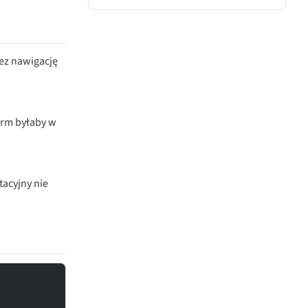
zez nawigację
form byłaby w
tacyjny nie