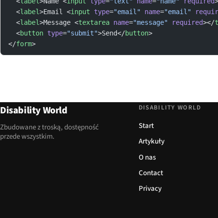
  <
label
>Name <
input
 type
=
"text"
 name
=
"name"
 required
  <
label
>Email <
input
 type
=
"email"
 name
=
"email"
 requi
  <
label
>Message <
textarea
 name
=
"message"
 required
></
  <
button
 type
=
"submit"
>Send</
button
>
</
form
>
DISABILITY WORLD
Disability World
Start
Zbudowane z troską, dostępność
przede wszystkim.
Artykuły
O nas
Contact
Privacy