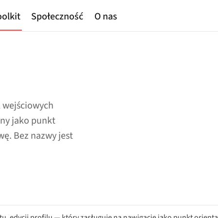
olkit
Społeczność
O nas
k wejściowych
ny jako punkt
ę. Bez nazwy jest
, edycji profilu — który zasługuje na nawigację jako punkt orienta