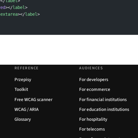
></
label
>
red
></
label
>
textarea
></
label
>
REFERENCE
AUDIENCES
Przepisy
For developers
Toolkit
For ecommerce
Free WCAG scanner
For financial institutions
WCAG / ARIA
For education institutions
Glossary
For hospitality
For telecoms