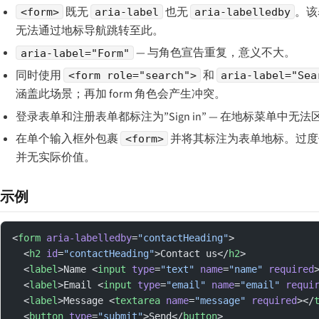
既无
也无
。该
<form>
aria-label
aria-labelledby
无法通过地标导航跳转至此。
— 与角色宣告重复，意义不大。
aria-label="Form"
同时使用
和
<form role="search">
aria-label="Sea
涵盖此场景；再加 form 角色会产生冲突。
登录表单和注册表单都标注为”Sign in” — 在地标菜单中无法
在单个输入框外包裹
并将其标注为表单地标。过度
<form>
并无实际价值。
示例
<
form
 aria-labelledby
=
"contactHeading"
>
  <
h2
 id
=
"contactHeading"
>Contact us</
h2
>
  <
label
>Name <
input
 type
=
"text"
 name
=
"name"
 required
  <
label
>Email <
input
 type
=
"email"
 name
=
"email"
 requi
  <
label
>Message <
textarea
 name
=
"message"
 required
></
  <
button
 type
=
"submit"
>Send</
button
>