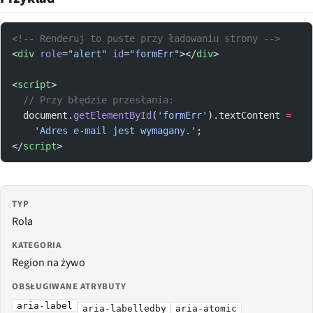
<!-- Renderuj to puste przy ładowaniu strony -->
<
div
 role
=
"alert"
 id
=
"formErr"
></
div
>
<
script
>
  // Przy błędzie przesłania:
  document.
getElementById
(
'formErr'
).textContent 
=
    'Adres e-mail jest wymagany.'
;
</
script
>
TYP
Rola
KATEGORIA
Region na żywo
OBSŁUGIWANE ATRYBUTY
aria-label
aria-labelledby
aria-atomic