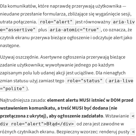
Dla komunikatów, które naprawdę przerywają użytkownika —
nieudane przesłanie formularza, zbliżające się wygaśnięcie sesji,
utrata połączenia.
jest równoważny
role="alert"
aria-liv
plus
, co oznacza, że
e="assertive"
aria-atomic="true"
czytnik ekranu przerywa bieżące ogłoszenie i odczytuje alert jako
następne.
Używaj oszczędnie. Asertywne ogłoszenia przerywają bieżące
zadanie użytkownika; wywoływanie jednego po każdym
zapisanym polu lub udanej akcji jest uciążliwe. Dla nienagłych
zmian statusu użyj zamiast tego
(
role="status"
aria-live
).
="polite"
Najtrudniejsza zasada:
element alertu MUSI istnieć w DOM przed
wstawieniem komunikatu, a treść MUSI być dodana (nie
przełączona z ukrytej), aby ogłoszenie zadziałało
. Wstawianie
<
od zera jest zawodne w
div role="alert">Błąd</div>
różnych czytnikach ekranu. Bezpieczny wzorzec: renderuj pusty
<