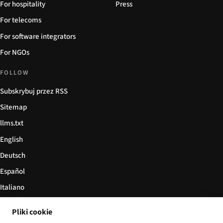
For hospitality
Press
For telecoms
For software integrators
For NGOs
FOLLOW
Subskrybuj przez RSS
Sitemap
llms.txt
English
Deutsch
Español
Italiano
Български
Pliki cookie
简体中文