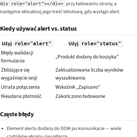
przy ładowaniu strony, a
div role="alert"></div>
następnie aktualizuj jego treść tekstową, gdy wystąpi alert.
Kiedy używać alert vs. status
Użyj
Użyj
role="alert"
role="status"
Błędy walidacji
„Produkt dodany do koszyka”
formularza
Zbliżające się
Zaktualizowana liczba wyników
wygaśnięcie sesji
wyszukiwania
Utrata połączenia
Wskaźnik „Zapisano”
Nieudana płatność
Zakończono ładowanie
Częste błędy
Element alertu dodany do DOM po komunikacie — wiele
czytników ekranu nie ogłasza.