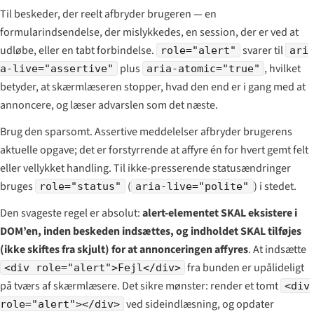
Til beskeder, der reelt afbryder brugeren — en
formularindsendelse, der mislykkedes, en session, der er ved at
udløbe, eller en tabt forbindelse.
svarer til
role="alert"
ari
plus
, hvilket
a-live="assertive"
aria-atomic="true"
betyder, at skærmlæseren stopper, hvad den end er i gang med at
annoncere, og læser advarslen som det næste.
Brug den sparsomt. Assertive meddelelser afbryder brugerens
aktuelle opgave; det er forstyrrende at affyre én for hvert gemt felt
eller vellykket handling. Til ikke-presserende statusændringer
bruges
(
) i stedet.
role="status"
aria-live="polite"
Den svageste regel er absolut:
alert-elementet SKAL eksistere i
DOM’en, inden beskeden indsættes, og indholdet SKAL tilføjes
(ikke skiftes fra skjult) for at annonceringen affyres
. At indsætte
fra bunden er upålideligt
<div role="alert">Fejl</div>
på tværs af skærmlæsere. Det sikre mønster: render et tomt
<div
ved sideindlæsning, og opdater
role="alert"></div>