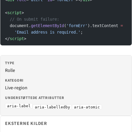
<
script
>
  // On submit failure:
  document.
getElementById
(
'formErr'
).textContent 
=
    'Email address is required.'
;
</
script
>
TYPE
Rolle
KATEGORI
Live-region
UNDERSTØTTEDE ATTRIBUTTER
aria-label
aria-labelledby
aria-atomic
EKSTERNE KILDER