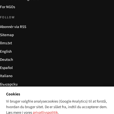
For NGOs
FOLLOW
Abonnér via RSS
Sitemap
llms.txt
English
Deutsch
Español
Italiano
Български
简体中文
Cookies
Vi bruger valgfrie analysecookies (Google Analytics) til at forstå,
hvordan du bruger sitet. De er slået fra, indtil du accepterer dem.
Læs mere i vores
privatlivspolitik
.