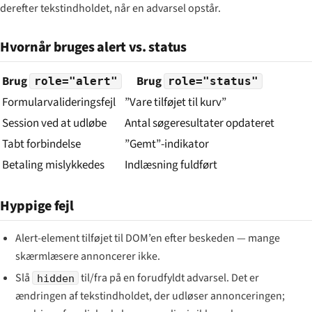
derefter tekstindholdet, når en advarsel opstår.
Hvornår bruges alert vs. status
Brug
Brug
role="alert"
role="status"
Formularvalideringsfejl
”Vare tilføjet til kurv”
Session ved at udløbe
Antal søgeresultater opdateret
Tabt forbindelse
”Gemt”-indikator
Betaling mislykkedes
Indlæsning fuldført
Hyppige fejl
Alert-element tilføjet til DOM’en efter beskeden — mange
skærmlæsere annoncerer ikke.
Slå
til/fra på en forudfyldt advarsel. Det er
hidden
ændringen af tekstindholdet, der udløser annonceringen;