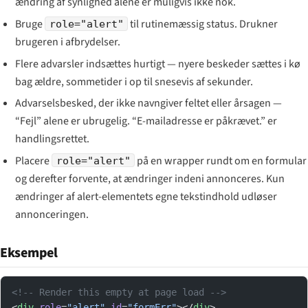
ændring af synlighed alene er muligvis ikke nok.
Bruge
til rutinemæssig status. Drukner
role="alert"
brugeren i afbrydelser.
Flere advarsler indsættes hurtigt — nyere beskeder sættes i kø
bag ældre, sommetider i op til snesevis af sekunder.
Advarselsbesked, der ikke navngiver feltet eller årsagen —
“Fejl” alene er ubrugelig. “E-mailadresse er påkrævet.” er
handlingsrettet.
Placere
på en wrapper rundt om en formular
role="alert"
og derefter forvente, at ændringer indeni annonceres. Kun
ændringer af alert-elementets egne tekstindhold udløser
annonceringen.
Eksempel
<!-- Render this empty at page load -->
<
div
 role
=
"alert"
 id
=
"formErr"
></
div
>