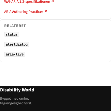
WAI-ARIA 1.2-specifikationen ↗
ARIA Authoring Practices ↗
RELATERET
status
alertdialog
aria-live
Disability World
Bygget med omhu,
tilgængelighed først.