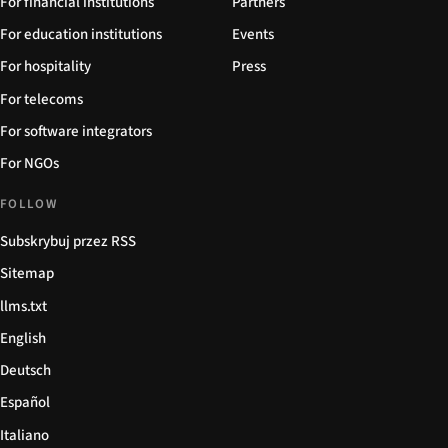
For financial institutions
Partners
For education institutions
Events
For hospitality
Press
For telecoms
For software integrators
For NGOs
FOLLOW
Subskrybuj przez RSS
Sitemap
llms.txt
English
Deutsch
Español
Italiano