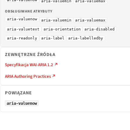
aria-valuemin
aria-valuemax
OBSŁUGIWANE ATRYBUTY
aria-valuenow
aria-valuemin
aria-valuemax
aria-valuetext
aria-orientation
aria-disabled
aria-readonly
aria-label
aria-labelledby
ZEWNĘTRZNE ŹRÓDŁA
Specyfikacja WAI-ARIA 1.2 ↗
ARIA Authoring Practices ↗
POWIĄZANE
aria-valuenow