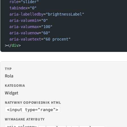
  role
=
"slider"
  tabindex
=
"0"
  aria-labelledby
=
"brightnessLabel"
  aria-valuemin
=
"0"
  aria-valuemax
=
"100"
  aria-valuenow
=
"60"
  aria-valuetext
=
"60 procent"
></
div
>
TYP
Rola
KATEGORIA
Widget
NATYWNY ODPOWIEDNIK HTML
<input type="range">
WYMAGANE ATRYBUTY
aria-valuenow