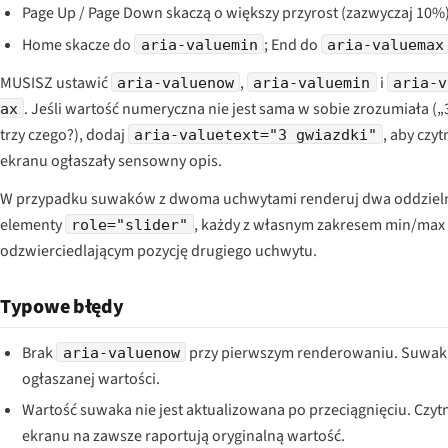
Page Up / Page Down skaczą o większy przyrost (zazwyczaj 10%)
Home skacze do
; End do
aria-valuemin
aria-valuemax
MUSISZ ustawić
,
i
aria-valuenow
aria-valuemin
aria-v
. Jeśli wartość numeryczna nie jest sama w sobie zrozumiała („
ax
trzy czego?), dodaj
, aby czyt
aria-valuetext="3 gwiazdki"
ekranu ogłaszały sensowny opis.
W przypadku suwaków z dwoma uchwytami renderuj dwa oddziel
elementy
, każdy z własnym zakresem min/max
role="slider"
odzwierciedlającym pozycję drugiego uchwytu.
Typowe błędy
Brak
przy pierwszym renderowaniu. Suwak
aria-valuenow
ogłaszanej wartości.
Wartość suwaka nie jest aktualizowana po przeciągnięciu. Czytn
ekranu na zawsze raportują oryginalną wartość.