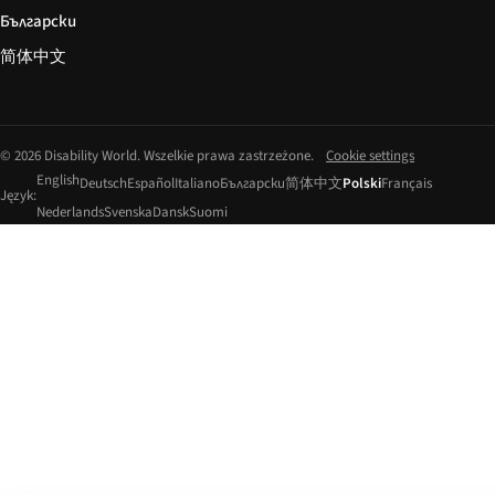
Български
简体中文
© 2026 Disability World. Wszelkie prawa zastrzeżone.
Cookie settings
English
Deutsch
Español
Italiano
Български
简体中文
Polski
Français
Język:
Nederlands
Svenska
Dansk
Suomi