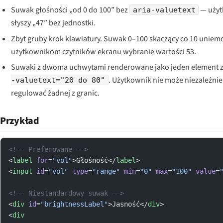
Suwak głośności „od 0 do 100” bez
— użyt
aria-valuetext
słyszy „47” bez jednostki.
Zbyt gruby krok klawiatury. Suwak 0–100 skaczący co 10 uniem
użytkownikom czytników ekranu wybranie wartości 53.
Suwaki z dwoma uchwytami renderowane jako jeden element 
. Użytkownik nie może niezależnie
-valuetext="20 do 80"
regulować żadnej z granic.
Przykład
<!-- Preferowane -->
<
label
 for
=
"vol"
>Głośność</
label
>
<
input
 id
=
"vol"
 type
=
"range"
 min
=
"0"
 max
=
"100"
 value
=
<!-- Niestandardowy suwak -->
<
div
 id
=
"brightnessLabel"
>Jasność</
div
>
<
div