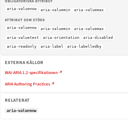
OBLIGATORISKA ATTRIBUT
aria-valuenow
aria-valuemin
aria-valuemax
ATTRIBUT SOM STÖDS
aria-valuenow
aria-valuemin
aria-valuemax
aria-valuetext
aria-orientation
aria-disabled
aria-readonly
aria-label
aria-labelledby
EXTERNA KÄLLOR
WAI-ARIA 1.2-specifikationen ↗
ARIA Authoring Practices ↗
RELATERAT
aria-valuenow