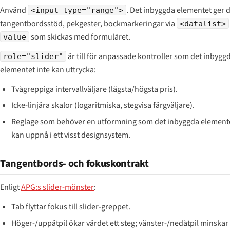
Använd
. Det inbyggda elementet ger d
<input type="range">
tangentbordsstöd, pekgester, bockmarkeringar via
<datalist>
som skickas med formuläret.
value
är till för anpassade kontroller som det inbygg
role="slider"
elementet inte kan uttrycka:
Tvågreppiga intervallväljare (lägsta/högsta pris).
Icke-linjära skalor (logaritmiska, stegvisa färgväljare).
Reglage som behöver en utformning som det inbyggda elemente
kan uppnå i ett visst designsystem.
Tangentbords- och fokuskontrakt
Enligt
APG:s slider-mönster
:
Tab flyttar fokus till slider-greppet.
Höger-/uppåtpil ökar värdet ett steg; vänster-/nedåtpil minskar 