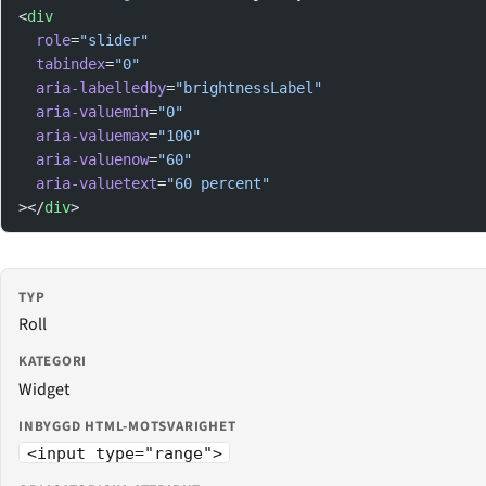
<
div
  role
=
"slider"
  tabindex
=
"0"
  aria-labelledby
=
"brightnessLabel"
  aria-valuemin
=
"0"
  aria-valuemax
=
"100"
  aria-valuenow
=
"60"
  aria-valuetext
=
"60 percent"
></
div
>
TYP
Roll
KATEGORI
Widget
INBYGGD HTML-MOTSVARIGHET
<input type="range">