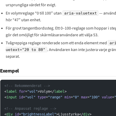
ursprungliga värdet för evigt.
En volymreglage “0 till 100” utan
— använd
aria-valuetext
hör “47” utan enhet.
För grovt tangentbordssteg. Ett 0–100-reglage som hoppar i st
gör det omöjligt för skärmläsaranvändare att välja 53.
Tvågreppiga reglage renderade som ett enda element med
ar
. Användaren kan inte justera varje grän
uetext="20 to 80"
separat.
Exempel
<!-- Rekommenderat -->
<
label
 for
=
"vol"
>Volym</
label
>
<
input
 id
=
"vol"
 type
=
"range"
 min
=
"0"
 max
=
"100"
 value
=
<!-- Anpassat reglage -->
<
div
 id
=
"brightnessLabel"
>Ljusstyrka</
div
>