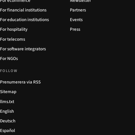
For ecommerce
Newsletter
For financial institutions
Partners
For education institutions
Events
For hospitality
Press
For telecoms
For software integrators
For NGOs
FOLLOW
Prenumerera via RSS
Sitemap
llms.txt
English
Deutsch
Español