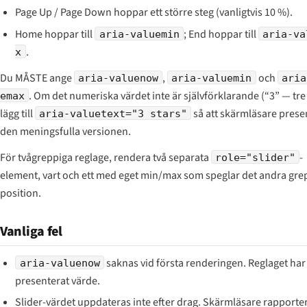
Page Up / Page Down hoppar ett större steg (vanligtvis 10 %).
Home hoppar till
; End hoppar till
aria-valuemin
aria-va
.
x
Du MÅSTE ange
,
och
aria-valuenow
aria-valuemin
aria
. Om det numeriska värdet inte är självförklarande (“3” — tre
emax
lägg till
så att skärmläsare prese
aria-valuetext="3 stars"
den meningsfulla versionen.
För tvågreppiga reglage, rendera två separata
-
role="slider"
element, vart och ett med eget min/max som speglar det andra gre
position.
Vanliga fel
saknas vid första renderingen. Reglaget har
aria-valuenow
presenterat värde.
Slider-värdet uppdateras inte efter drag. Skärmläsare rapporte