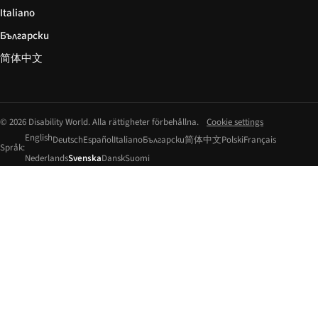
Italiano
Български
简体中文
© 2026 Disability World. Alla rättigheter förbehållna.
Cookie settings
English
Deutsch
Español
Italiano
Български
简体中文
Polski
Français
Språk:
Nederlands
Svenska
Dansk
Suomi