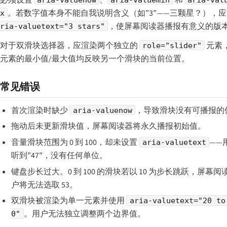
。若数字值本身不能自我说明含义（如”3”——三颗星？），
x
，使屏幕阅读器播报有意义的版
ria-valuetext="3 stars"
对于双滑块选择器，应渲染两个独立的
元素
role="slider"
元素的最小值/最大值均反映另一个滑块的当前位置。
常见错误
首次渲染时缺少
，导致滑块没有可播报的
aria-valuenow
拖动后未更新滑块值，屏幕阅读器将永久播报初始值。
音量滑块范围为 0 到 100，却未设置
——
aria-valuetext
听到”47”，没有任何单位。
键盘步长过大。0 到 100 的滑块若以 10 为步长跳跃，屏幕阅
户将无法选取 53。
双滑块被渲染为单一元素并使用
aria-valuetext="20 to
。用户无法独立调整两个边界值。
0"