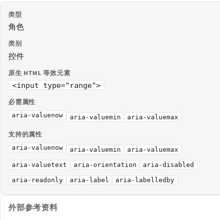
类型
角色
类别
控件
原生 HTML 等效元素
<input type="range">
必需属性
aria-valuenow
aria-valuemin
aria-valuemax
支持的属性
aria-valuenow
aria-valuemin
aria-valuemax
aria-valuetext
aria-orientation
aria-disabled
aria-readonly
aria-label
aria-labelledby
外部参考资料