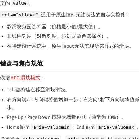
交的
。
value
适用于原生控件无法表达的自定义控件：
role="slider"
双滑块范围选择器（价格最小值/最大值）。
非线性刻度（对数刻度、步进式颜色选择器）。
在特定设计系统中，原生 input 无法实现所需样式的滑块。
键盘与焦点规范
依据
APG 滑块模式
：
Tab 键将焦点移至滑块滑块。
右方向键/上方向键将值增加一步；左方向键/下方向键将值
步。
Page Up / Page Down 按较大增量跳跃（通常为 10%）。
Home 跳至
；End 跳至
aria-valuemin
aria-valuemax
必须设置
、
和
aria-valuenow
aria-valuemin
aria-val