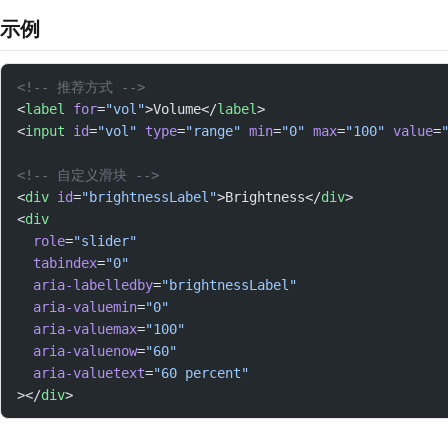
示例
<!-- 推荐方式 -->
<
label
 for
=
"vol"
>Volume</
label
>
<
input
 id
=
"vol"
 type
=
"range"
 min
=
"0"
 max
=
"100"
 value
=
<!-- 自定义滑块 -->
<
div
 id
=
"brightnessLabel"
>Brightness</
div
>
<
div
  role
=
"slider"
  tabindex
=
"0"
  aria-labelledby
=
"brightnessLabel"
  aria-valuemin
=
"0"
  aria-valuemax
=
"100"
  aria-valuenow
=
"60"
  aria-valuetext
=
"60 percent"
></
div
>