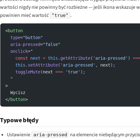
wartości nigdy nie powinny być rozbieżne — jeśli ikona wskazuje w
powinien mieć wartość
.
"true"
<
button
  type
=
"button"
  aria-pressed
=
"false"
  onclick
=
"
    const
 next
 =
 this
.
getAttribute
('aria-pressed') 
==
    this
.
setAttribute
('aria-pressed', 
next
);
    toggleMute
(
next
 ===
 'true');
  "
>
  Wycisz
</
button
>
Typowe błędy
Ustawienie
na elemencie niebędącym przycis
aria-pressed