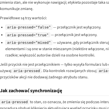
zmienia stan, ale nie wykonuje nawigacji; etykieta pozostaje taka s
komunikuje zmianę.
Prawidłowe są trzy wartości:
— przełącznik jest wyłączony.
aria-pressed="false"
— przełącznik jest włączony.
aria-pressed="true"
— używane, gdy przełącznik ster
aria-pressed="mixed"
elementami i są one w stanie mieszanym (niektóre włączone, n
rzadkie; większość autorów dzieli na osobne kontrolki.
Jeśli przycisk nie jest przełącznikiem — tylko wysyła formularz lu
używaj
. Dla kontrolek rozwijanych stosuj
aria-pressed
aria
przycisków akcji nie dodawaj żadnego atrybutu stanu.
Jak zachować synchronizację
to
stan
, co oznacza, że zmienia się podczas inte
aria-pressed
procedura obsługi kliknięcia aktualizująca wygląd przycisku musi 