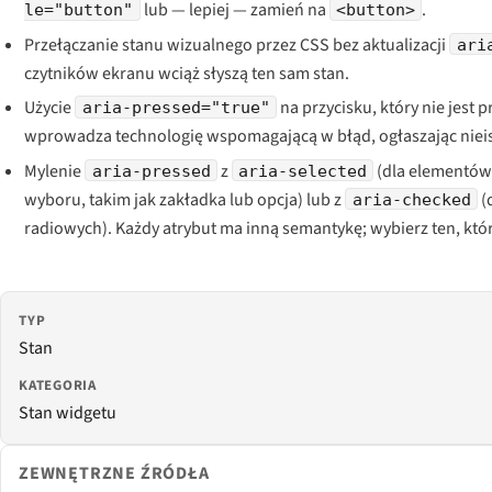
lub — lepiej — zamień na
.
le="button"
<button>
Przełączanie stanu wizualnego przez CSS bez aktualizacji
ari
czytników ekranu wciąż słyszą ten sam stan.
Użycie
na przycisku, który nie jest p
aria-pressed="true"
wprowadza technologię wspomagającą w błąd, ogłaszając nieis
Mylenie
z
(dla elementów
aria-pressed
aria-selected
wyboru, takim jak zakładka lub opcja) lub z
(
aria-checked
radiowych). Każdy atrybut ma inną semantykę; wybierz ten, któ
TYP
Stan
KATEGORIA
Stan widgetu
ZEWNĘTRZNE ŹRÓDŁA