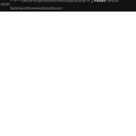
Deutsch
Español
Italiano
Български
简体中文
Polski
Français
Język:
Nederlands
Svenska
Dansk
Suomi