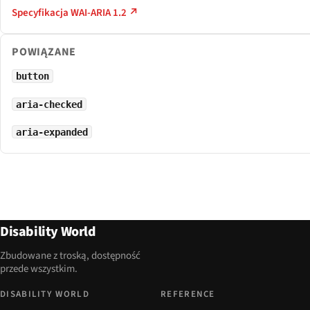
Specyfikacja WAI-ARIA 1.2 ↗
POWIĄZANE
button
aria-checked
aria-expanded
Disability World
Zbudowane z troską, dostępność
przede wszystkim.
DISABILITY WORLD
REFERENCE