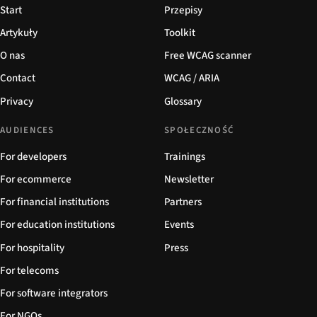
Start
Przepisy
Artykuły
Toolkit
O nas
Free WCAG scanner
Contact
WCAG / ARIA
Privacy
Glossary
AUDIENCES
SPOŁECZNOŚĆ
For developers
Trainings
For ecommerce
Newsletter
For financial institutions
Partners
For education institutions
Events
For hospitality
Press
For telecoms
For software integrators
For NGOs