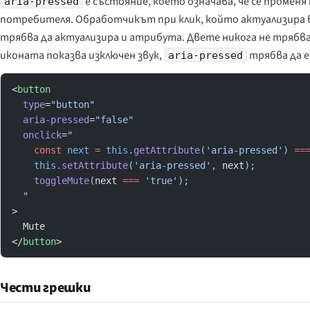
е
състояние
, което означава, че се промен
aria-pressed
потребителя. Обработчикът при клик, който актуализира в
трябва да актуализира и атрибута. Двете никога не трябва
иконата показва изключен звук,
трябва да 
aria-pressed
<
button
  type
=
"button"
  aria-pressed
=
"false"
  onclick
=
"
    const
 next
 =
 this
.
getAttribute
('aria-pressed') 
==
    this
.
setAttribute
('aria-pressed', 
next
);
    toggleMute
(
next
 ===
 'true');
  "
>
  Mute
</
button
>
Чести грешки