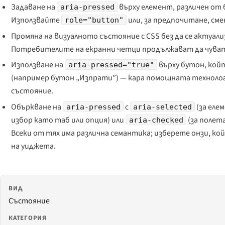
Задаване на
върху елемент, различен от 
aria-pressed
Използвайте
или, за предпочитане, см
role="button"
Промяна на визуалното състояние с CSS без да се актуал
Потребителите на екранни четци продължават да чуват
Използване на
върху бутон, кой
aria-pressed="true"
(например бутон „Изпрати”) — кара помощната технолог
състояние.
Объркване на
с
(за еле
aria-pressed
aria-selected
избор като таб или опция) или
(за полет
aria-checked
Всеки от тях има различна семантика; изберете онзи, 
на уиджета.
ВИД
Състояние
КАТЕГОРИЯ