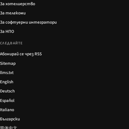
За хотелиерство
За телекоми
За софтуерни интегратори
За НПО
СЛЕДВАЙТЕ
Абонирай се чрез RSS
Sitemap
llms.txt
English
Deutsch
Español
Italiano
Български
简体中文