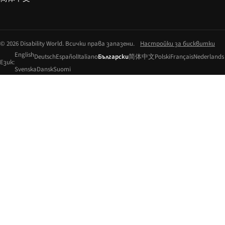
© 2026 Disability World. Всички права запазени.
Настройки за бисквитки
English
Deutsch
Español
Italiano
Български
简体中文
Polski
Français
Nederlands
Език:
Svenska
Dansk
Suomi