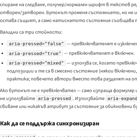
спиране на следване, получер/нормален шрифт в текстов р
отворен/затворен. Бутонът променя състоянието, но не 
остава същият, а само натиснатото състояние съобщава 
Валидни са три стойности:
— превключвателят е изключен
aria-pressed="false"
— превключвателят е включен.
aria-pressed="true"
— използва се, когато превкл
aria-pressed="mixed"
подпозиции и те са в смесено състояние (някои включени,
практика; повечето автори вместо това разделят на о
Ако бутонът не е превключвател — само изпраща формуляр 
не използвайте
. Използвайте
aria-pressed
aria-expan
свиване или никакъв атрибут за състояние за обикновени б
Как да се поддържа синхронизиран