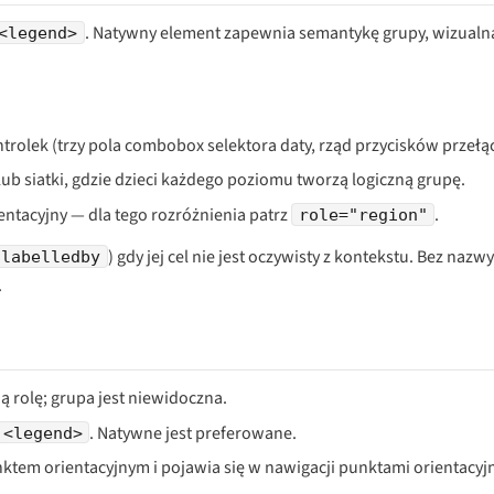
. Natywny element zapewnia semantykę grupy, wizualn
<legend>
olek (trzy pola combobox selektora daty, rząd przycisków przełąc
 siatki, gdzie dzieci każdego poziomu tworzą logiczną grupę.
ntacyjny — dla tego rozróżnienia patrz
.
role="region"
) gdy jej cel nie jest oczywisty z kontekstu. Bez nazwy
-labelledby
.
ą rolę; grupa jest niewidoczna.
. Natywne jest preferowane.
<legend>
unktem orientacyjnym i pojawia się w nawigacji punktami orientacyj