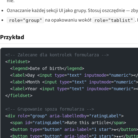
nie.
Oznaczanie każdej sekcji UI jako grupy. Stosuj oszczędnie — zb
na opakowaniu wokół
.
role="group"
role="tablist"
Przykład
<!-- Zalecane dla kontrolek formularza -->
<
fieldset
>
  <
legend
>Date of birth</
legend
>
  <
label
>Day <
input
 type
=
"text"
 inputmode
=
"numeric"
><
  <
label
>Month <
input
 type
=
"text"
 inputmode
=
"numeric"
  <
label
>Year <
input
 type
=
"text"
 inputmode
=
"numeric"
>
</
fieldset
>
<!-- Grupowanie spoza formularza -->
<
div
 role
=
"group"
 aria-labelledby
=
"ratingLabel"
>
  <
span
 id
=
"ratingLabel"
>Rate this article</
span
>
  <
button
 type
=
"button"
 aria-label
=
"1 star"
>★</
button
  <
button
 type
=
"button"
 aria-label
=
"2 stars"
>★★</
butt