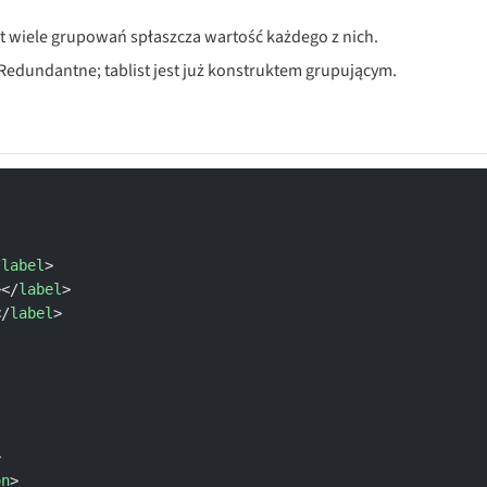
yt wiele grupowań spłaszcza wartość każdego z nich.
 Redundantne; tablist jest już konstruktem grupującym.
/
label
>
></
label
>
</
label
>
>
on
>