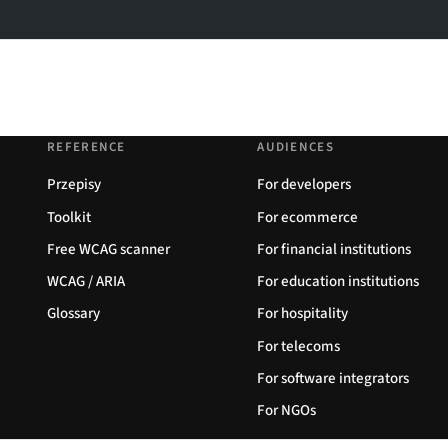
REFERENCE
AUDIENCES
Przepisy
For developers
Toolkit
For ecommerce
Free WCAG scanner
For financial institutions
WCAG / ARIA
For education institutions
Glossary
For hospitality
For telecoms
For software integrators
For NGOs