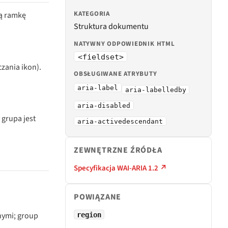
KATEGORIA
ą ramkę
Struktura dokumentu
NATYWNY ODPOWIEDNIK HTML
<fieldset>
zania ikon).
OBSŁUGIWANE ATRYBUTY
aria-label
aria-labelledby
aria-disabled
 grupa jest
aria-activedescendant
ZEWNĘTRZNE ŹRÓDŁA
Specyfikacja WAI-ARIA 1.2 ↗
POWIĄZANE
nymi; group
region