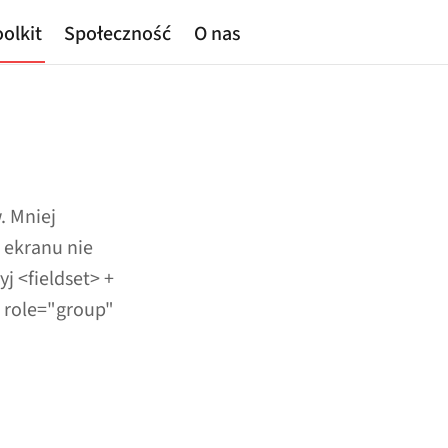
olkit
Społeczność
O nas
 Mniej
i ekranu nie
 <fieldset> +
 role="group"