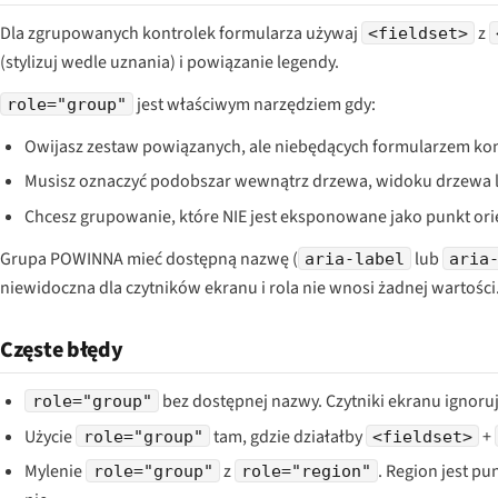
Dla zgrupowanych kontrolek formularza używaj
z
<fieldset>
(stylizuj wedle uznania) i powiązanie legendy.
jest właściwym narzędziem gdy:
role="group"
Owijasz zestaw powiązanych, ale niebędących formularzem kontr
Musisz oznaczyć podobszar wewnątrz drzewa, widoku drzewa lub
Chcesz grupowanie, które NIE jest eksponowane jako punkt orie
Grupa POWINNA mieć dostępną nazwę (
lub
aria-label
aria
niewidoczna dla czytników ekranu i rola nie wnosi żadnej wartości
Częste błędy
bez dostępnej nazwy. Czytniki ekranu ignoruj
role="group"
Użycie
tam, gdzie działałby
+
role="group"
<fieldset>
Mylenie
z
. Region jest p
role="group"
role="region"