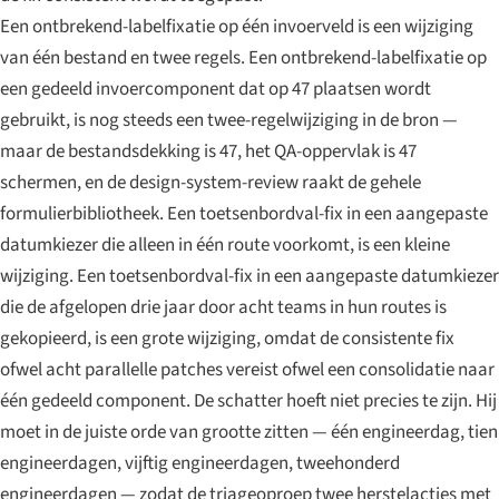
Een ontbrekend-labelfixatie op één invoerveld is een wijziging
van één bestand en twee regels. Een ontbrekend-labelfixatie op
een gedeeld invoercomponent dat op 47 plaatsen wordt
gebruikt, is nog steeds een twee-regelwijziging in de bron —
maar de bestandsdekking is 47, het QA-oppervlak is 47
schermen, en de design-system-review raakt de gehele
formulierbibliotheek. Een toetsenbordval-fix in een aangepaste
datumkiezer die alleen in één route voorkomt, is een kleine
wijziging. Een toetsenbordval-fix in een aangepaste datumkiezer
die de afgelopen drie jaar door acht teams in hun routes is
gekopieerd, is een grote wijziging, omdat de consistente fix
ofwel acht parallelle patches vereist ofwel een consolidatie naar
één gedeeld component. De schatter hoeft niet precies te zijn. Hij
moet in de juiste orde van grootte zitten — één engineerdag, tien
engineerdagen, vijftig engineerdagen, tweehonderd
engineerdagen — zodat de triageoproep twee herstelacties met