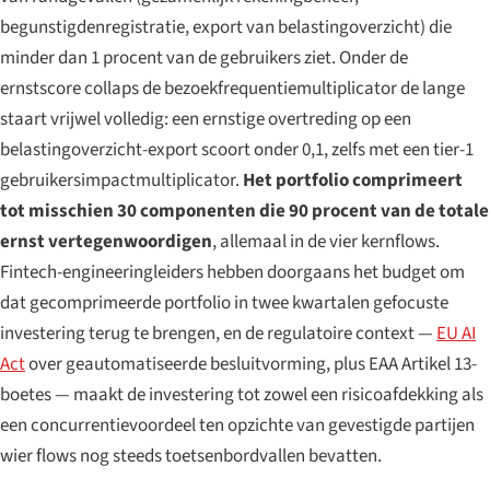
begunstigdenregistratie, export van belastingoverzicht) die
minder dan 1 procent van de gebruikers ziet. Onder de
ernstscore collaps de bezoekfrequentiemultiplicator de lange
staart vrijwel volledig: een ernstige overtreding op een
belastingoverzicht-export scoort onder 0,1, zelfs met een tier-1
gebruikersimpactmultiplicator.
Het portfolio comprimeert
tot misschien 30 componenten die 90 procent van de totale
ernst vertegenwoordigen
, allemaal in de vier kernflows.
Fintech-engineeringleiders hebben doorgaans het budget om
dat gecomprimeerde portfolio in twee kwartalen gefocuste
investering terug te brengen, en de regulatoire context —
EU AI
Act
over geautomatiseerde besluitvorming, plus EAA Artikel 13-
boetes — maakt de investering tot zowel een risicoafdekking als
een concurrentievoordeel ten opzichte van gevestigde partijen
wier flows nog steeds toetsenbordvallen bevatten.