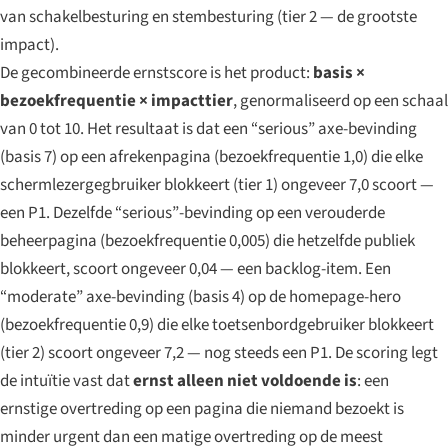
van schakelbesturing en stembesturing (tier 2 — de grootste
impact).
De gecombineerde ernstscore is het product:
basis ×
bezoekfrequentie × impacttier
, genormaliseerd op een schaal
van 0 tot 10. Het resultaat is dat een “serious” axe-bevinding
(basis 7) op een afrekenpagina (bezoekfrequentie 1,0) die elke
schermlezergegbruiker blokkeert (tier 1) ongeveer 7,0 scoort —
een P1. Dezelfde “serious”-bevinding op een verouderde
beheerpagina (bezoekfrequentie 0,005) die hetzelfde publiek
blokkeert, scoort ongeveer 0,04 — een backlog-item. Een
“moderate” axe-bevinding (basis 4) op de homepage-hero
(bezoekfrequentie 0,9) die elke toetsenbordgebruiker blokkeert
(tier 2) scoort ongeveer 7,2 — nog steeds een P1. De scoring legt
de intuïtie vast dat
ernst alleen niet voldoende is
: een
ernstige overtreding op een pagina die niemand bezoekt is
minder urgent dan een matige overtreding op de meest