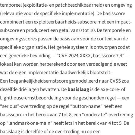
temporeel (exploitatie- en patchbeschikbaarheid) en omgeving
(relevantie voor de specifieke implementatie). De basisscore
combineert een exploiteerbaarheids-subscore met een impact-
subscore en produceert een getal van 0 tot 10. De temporele en
omgevingsscores passen de basis aan voor de context van de
specifieke organisatie. Het gehele systeem is ontworpen zodat
een generieke bevinding — “CVE-2024-XXXX, basisscore 7,4” —
lokaal kan worden herberekend door een verdediger die weet
wat de eigen implementatie daadwerkelijk blootstelt.
Een toegankelijkheidsernstscore gemodelleerd naar CVSS zou
dezelfde drie lagen bevatten. De
basislaag
is de axe-core- of
Lighthouse-ernstbeoordeling voor de geschonden regel — een
“serious”-overtreding op de regel “button-name” heeft een
basisscore in het bereik van 7 tot 8; een “moderate”-overtreding
op “landmark-one-main” heeft iets in het bereik van 4 tot 5. De
basislaag is dezelfde of de overtreding nu op een