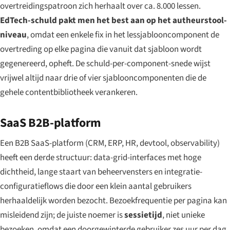
overtreidingspatroon zich herhaalt over ca. 8.000 lessen.
EdTech-schuld pakt men het best aan op het autheurstool-
niveau
, omdat een enkele fix in het lessjablooncomponent de
overtreding op elke pagina die vanuit dat sjabloon wordt
gegenereerd, opheft. De schuld-per-component-snede wijst
vrijwel altijd naar drie of vier sjablooncomponenten die de
gehele contentbibliotheek verankeren.
SaaS B2B-platform
Een B2B SaaS-platform (CRM, ERP, HR, devtool, observability)
heeft een derde structuur: data-grid-interfaces met hoge
dichtheid, lange staart van beheervensters en integratie-
configuratieflows die door een klein aantal gebruikers
herhaaldelijk
worden bezocht. Bezoekfrequentie per pagina kan
misleidend zijn; de juiste noemer is
sessietijd
, niet unieke
bezoeken, omdat een doorgewinterde gebruiker zes uur per dag