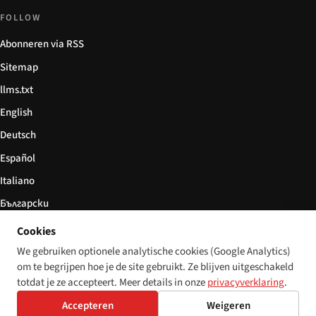
FOLLOW
Abonneren via RSS
Sitemap
llms.txt
English
Deutsch
Español
Italiano
Български
简体中文
Cookies
We gebruiken optionele analytische cookies (Google Analytics)
om te begrijpen hoe je de site gebruikt. Ze blijven uitgeschakeld
totdat je ze accepteert. Meer details in onze
privacyverklaring
.
© 2026 Disability World. Alle rechten voorbehouden.
Cookie settings
English
Accepteren
Weigeren
Deutsch
Español
Italiano
Български
简体中文
Polski
Français
Nederlands
Taal: