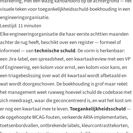
markering, met een wazig kanbanbord op de achtergrond — het
visuele teken voor toegankelijkheidsschuld-boekhouding in een
engineeringorganisatie.
Leestijd: 11 minuten
Elke engineeringorganisatie die haar eerste achttien maanden
achter de rug heeft, beschikt over een register — formeel of
informeel — van
technische schuld
. De vorm is herkenbaar:
een Jira-label, een spreadsheet, een kwartaalreview met een VP
of Engineering, een kolom voor ernst, een kolom voor kans, en
een triagebeslissing over wat dit kwartaal wordt afbetaald en
wat wordt doorgeschoven. De boekhouding is grof maar reëel:
het management weet ruwweg hoeveel schuld de codebase met
zich meedraagt, waar die geconcentreerd is, en wat het kost om
er nog een kwartaal mee te leven.
Toegankelijkheidsschuld
—
de opgehoopte WCAG-fouten, verkeerde ARIA-implementaties,
toetsenbordvallen, ontbrekende labels, kleurcontrasttekorten,