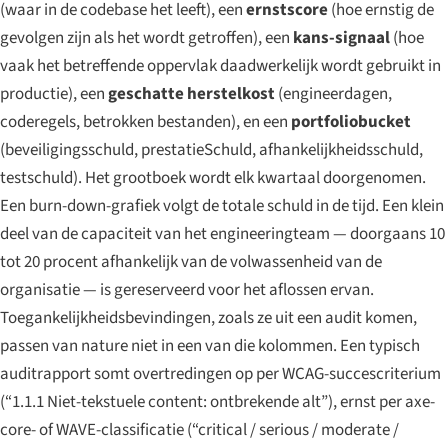
(waar in de codebase het leeft), een
ernstscore
(hoe ernstig de
gevolgen zijn als het wordt getroffen), een
kans-signaal
(hoe
vaak het betreffende oppervlak daadwerkelijk wordt gebruikt in
productie), een
geschatte herstelkost
(engineerdagen,
coderegels, betrokken bestanden), en een
portfoliobucket
(beveiligingsschuld, prestatieSchuld, afhankelijkheidsschuld,
testschuld). Het grootboek wordt elk kwartaal doorgenomen.
Een burn-down-grafiek volgt de totale schuld in de tijd. Een klein
deel van de capaciteit van het engineeringteam — doorgaans 10
tot 20 procent afhankelijk van de volwassenheid van de
organisatie — is gereserveerd voor het aflossen ervan.
Toegankelijkheidsbevindingen, zoals ze uit een audit komen,
passen van nature niet in een van die kolommen. Een typisch
auditrapport somt overtredingen op per WCAG-succescriterium
(“1.1.1 Niet-tekstuele content: ontbrekende alt”), ernst per axe-
core- of WAVE-classificatie (“critical / serious / moderate /