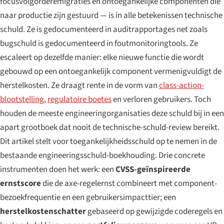
focusvolgorderemigraties en ontoegankelijke componenten die
naar productie zijn gestuurd — is in alle betekenissen technische
schuld. Ze is gedocumenteerd in auditrapportages net zoals
bugschuld is gedocumenteerd in foutmonitoringtools. Ze
escaleert op dezelfde manier: elke nieuwe functie die wordt
gebouwd op een ontoegankelijk component vermenigvuldigt de
herstelkosten. Ze draagt rente in de vorm van
class-action-
blootstelling
,
regulatoire boetes
en verloren gebruikers. Toch
houden de meeste engineeringorganisaties deze schuld bij in een
apart grootboek dat nooit de technische-schuld-review bereikt.
Dit artikel stelt voor toegankelijkheidsschuld op te nemen in de
bestaande engineeringsschuld-boekhouding. Drie concrete
instrumenten doen het werk: een
CVSS-geïnspireerde
ernstscore
die de axe-regelernst combineert met component-
bezoekfrequentie en een gebruikersimpacttier; een
herstelkostenschatter
gebaseerd op gewijzigde coderegels en