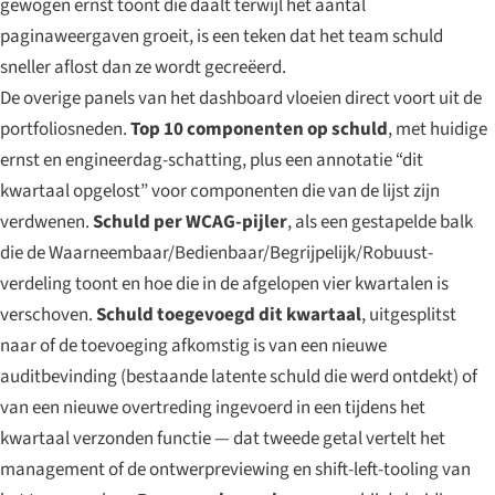
gewogen ernst toont die daalt terwijl het aantal
paginaweergaven groeit, is een teken dat het team schuld
sneller aflost dan ze wordt gecreëerd.
De overige panels van het dashboard vloeien direct voort uit de
portfoliosneden.
Top 10 componenten op schuld
, met huidige
ernst en engineerdag-schatting, plus een annotatie “dit
kwartaal opgelost” voor componenten die van de lijst zijn
verdwenen.
Schuld per WCAG-pijler
, als een gestapelde balk
die de Waarneembaar/Bedienbaar/Begrijpelijk/Robuust-
verdeling toont en hoe die in de afgelopen vier kwartalen is
verschoven.
Schuld toegevoegd dit kwartaal
, uitgesplitst
naar of de toevoeging afkomstig is van een nieuwe
auditbevinding (bestaande latente schuld die werd ontdekt) of
van een nieuwe overtreding ingevoerd in een tijdens het
kwartaal verzonden functie — dat tweede getal vertelt het
management of de ontwerpreviewing en shift-left-tooling van