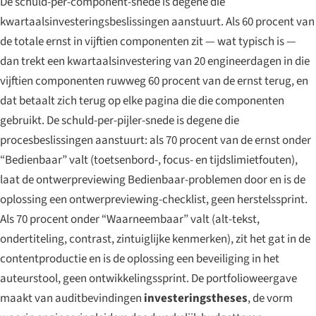
De schuld-per-component-snede is degene die
kwartaalsinvesteringsbeslissingen aanstuurt. Als 60 procent van
de totale ernst in vijftien componenten zit — wat typisch is —
dan trekt een kwartaalsinvestering van 20 engineerdagen in die
vijftien componenten ruwweg 60 procent van de ernst terug, en
dat betaalt zich terug op elke pagina die die componenten
gebruikt. De schuld-per-pijler-snede is degene die
proces
beslissingen aanstuurt: als 70 procent van de ernst onder
“Bedienbaar” valt (toetsenbord-, focus- en tijdslimietfouten),
laat de ontwerpreviewing Bedienbaar-problemen door en is de
oplossing een ontwerpreviewing-checklist, geen herstelssprint.
Als 70 procent onder “Waarneembaar” valt (alt-tekst,
ondertiteling, contrast, zintuiglijke kenmerken), zit het gat in de
contentproductie en is de oplossing een beveiliging in het
auteurstool, geen ontwikkelingssprint. De portfolioweergave
maakt van auditbevindingen
investeringstheses
, de vorm