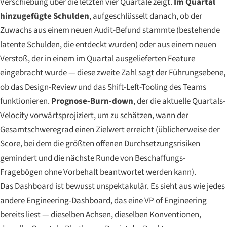
Verschiebung über die letzten vier Quartale zeigt.
Im Quartal
hinzugefügte Schulden
, aufgeschlüsselt danach, ob der
Zuwachs aus einem neuen Audit-Befund stammte (bestehende
latente Schulden, die entdeckt wurden) oder aus einem neuen
Verstoß, der in einem im Quartal ausgelieferten Feature
eingebracht wurde — diese zweite Zahl sagt der Führungsebene,
ob das Design-Review und das Shift-Left-Tooling des Teams
funktionieren.
Prognose-Burn-down
, der die aktuelle Quartals-
Velocity vorwärtsprojiziert, um zu schätzen, wann der
Gesamtschweregrad einen Zielwert erreicht (üblicherweise der
Score, bei dem die größten offenen Durchsetzungsrisiken
gemindert und die nächste Runde von Beschaffungs-
Fragebögen ohne Vorbehalt beantwortet werden kann).
Das Dashboard ist bewusst unspektakulär. Es sieht aus wie jedes
andere Engineering-Dashboard, das eine VP of Engineering
bereits liest — dieselben Achsen, dieselben Konventionen,