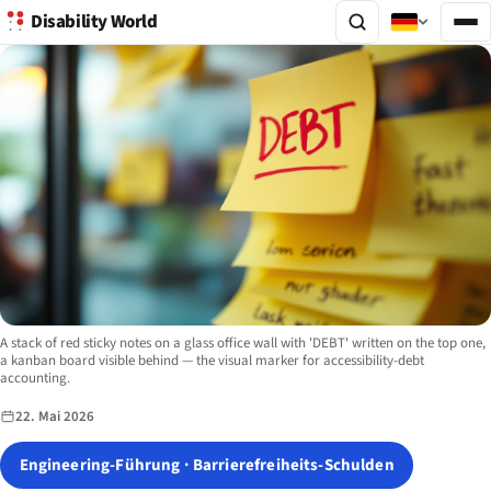
Disability World
Image description:
A stack of red sticky notes on a glass office wall with 'DEBT' written on the top one,
a kanban board visible behind — the visual marker for accessibility-debt
accounting.
22. Mai 2026
Engineering-Führung · Barrierefreiheits-Schulden