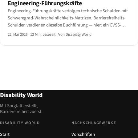
Engineering-Führungskräfte
Engineering-Führungskräfte verfolgen technische Schulden mit
Schweregrad-Wahrscheinlichkeits-Matrizen. Barrierefreiheits-
Schulden verdienen dieselbe Buchführung — hier: ein CVSS-
inspirierter Score, ein Behebungskosten-Kalkulator, eine
22. Mai 2026
·
13 Min. Lesezeit
·
Von Disability World
Portfolio-Übersicht und ein Burn-down-Dashboard.
Disability World
Mit Sorgfalt erstellt,
Barrierefreiheit zuerst.
DISABILITY WORLD
NACHSCHLAGEWERKE
Start
Vorschriften