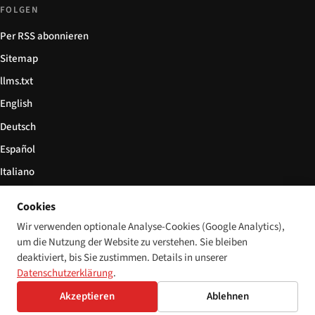
FOLGEN
Per RSS abonnieren
Sitemap
llms.txt
English
Deutsch
Español
Italiano
Български
Cookies
简体中文
Wir verwenden optionale Analyse-Cookies (Google Analytics),
um die Nutzung der Website zu verstehen. Sie bleiben
deaktiviert, bis Sie zustimmen. Details in unserer
Datenschutzerklärung
.
© 2026 Disability World. Alle Rechte vorbehalten.
Cookie-Einstellungen
Akzeptieren
Ablehnen
English
Deutsch
Español
Italiano
Български
简体中文
Polski
Français
Sprache: